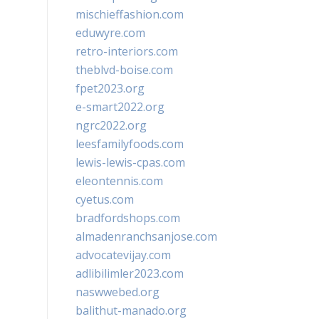
mischieffashion.com
eduwyre.com
retro-interiors.com
theblvd-boise.com
fpet2023.org
e-smart2022.org
ngrc2022.org
leesfamilyfoods.com
lewis-lewis-cpas.com
eleontennis.com
cyetus.com
bradfordshops.com
almadenranchsanjose.com
advocatevijay.com
adlibilimler2023.com
naswwebed.org
balithut-manado.org