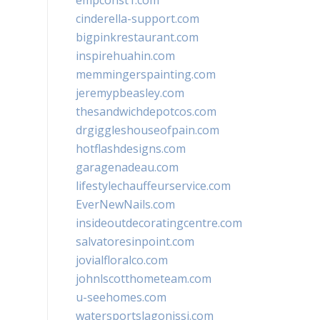
empconst1.com
cinderella-support.com
bigpinkrestaurant.com
inspirehuahin.com
memmingerspainting.com
jeremypbeasley.com
thesandwichdepotcos.com
drgiggleshouseofpain.com
hotflashdesigns.com
garagenadeau.com
lifestylechauffeurservice.com
EverNewNails.com
insideoutdecoratingcentre.com
salvatoresinpoint.com
jovialfloralco.com
johnlscotthometeam.com
u-seehomes.com
watersportslagonissi.com