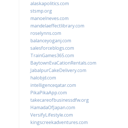
alaskapolitics.com
stsmp.org
manoelneves.com
mandelaeffectlibrary.com
roselynns.com
balanceyoganj.com
salesforceblogs.com
TrainGames365.com
BaytownEvaCationRentals.com
JabalpurCakeDelivery.com
halobjd.com
intelligenceqatar.com
PikaPikaApp.com
takecareofbusinessdfw.org
HamadaOfJapan.com
VersifyLifestyle.com
kingscreekadventures.com