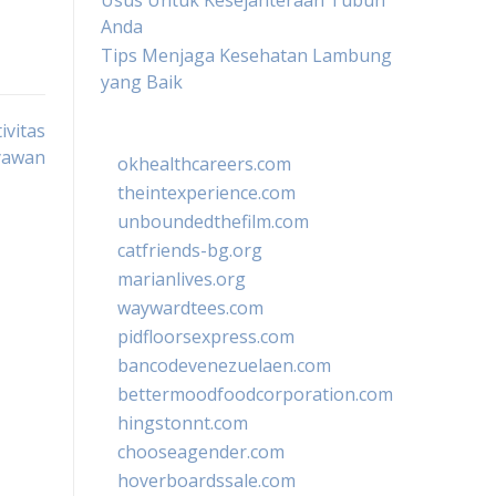
Usus Untuk Kesejahteraan Tubuh
Anda
Tips Menjaga Kesehatan Lambung
yang Baik
ivitas
yawan
okhealthcareers.com
theintexperience.com
unboundedthefilm.com
catfriends-bg.org
marianlives.org
waywardtees.com
pidfloorsexpress.com
bancodevenezuelaen.com
bettermoodfoodcorporation.com
hingstonnt.com
chooseagender.com
hoverboardssale.com