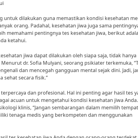
ui
ng untuk dilakukan guna memastikan kondisi kesehatan me
 banyak orang. Padahal, kesehatan jiwa juga sama pentingny
ebih memahami pentingnya tes kesehatan jiwa, berikut adal
nda ketahui.
sehatan jiwa dapat dilakukan oleh siapa saja, tidak hanya
enurut dr. Sofia Mulyani, seorang psikiater terkemuka, “
genali dan mencegah gangguan mental sejak dini. Jadi, j
 sehat secara fisik.”
terpercaya dan profesional. Hal ini penting agar hasil tes 
agai acuan untuk mengetahui kondisi kesehatan jiwa Anda.
psikologi klinis, “Jangan sembarangan dalam memilih tempat
miliki tenaga medis yang berkompeten dan menggunakan
hasil tes kesehatan jiwa Anda dengan orang-orang terdekat