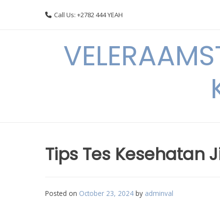
Skip
Call Us: +2782 444 YEAH
to
content
VELERAAMST
Tips Tes Kesehatan 
Posted on
October 23, 2024
by
adminval