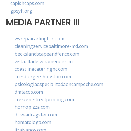
capishcaps.com
gpsyfl.org
MEDIA PARTNER III
vwrepairarlington.com
cleaningservicebaltimore-md.com
beckslandscapeandfence.com
vistaaltadelveramendi.com
coastlinecateringnc.com
cuesburgershouston.com
psicologiaespecializadaencampeche.com
dmtacos.com
crescentstreetprinting.com
hornopizza.com
driveadragster.com
hematologa.com
lizaivanov.com