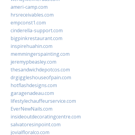
ameri-camp.com
hrsreceivables.com
empconst1.com
cinderella-support.com
bigpinkrestaurant.com
inspirehuahin.com
memmingerspainting.com
jeremypbeasley.com
thesandwichdepotcos.com
drgiggleshouseofpain.com
hotflashdesigns.com
garagenadeau.com
lifestylechauffeurservice.com
EverNewNails.com
insideoutdecoratingcentre.com
salvatoresinpoint.com
jovialfloralco.com