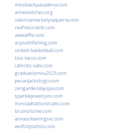
missblackpasadena.com
anneskitchen.org
valenciamarketytaqueria.com
reefrecordsllc.com
alawaffle.com
aryouthfishing.com
united-basketball.com
tios-tacos.com
cafecito-satx.com
graduacionviu2023.com
pecanjackstogo.com
zengardendayspa.com
sparklejewelryinc.com
ironcladtattoostudio.com
bruinshome.com
annascleaningsvc.com
wolfcitytattoo.com