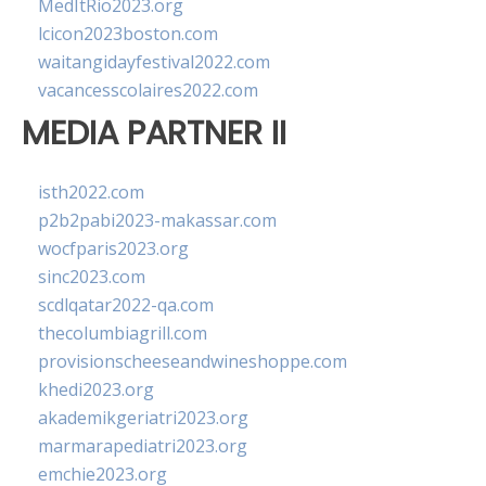
MedItRio2023.org
lcicon2023boston.com
waitangidayfestival2022.com
vacancesscolaires2022.com
MEDIA PARTNER II
isth2022.com
p2b2pabi2023-makassar.com
wocfparis2023.org
sinc2023.com
scdlqatar2022-qa.com
thecolumbiagrill.com
provisionscheeseandwineshoppe.com
khedi2023.org
akademikgeriatri2023.org
marmarapediatri2023.org
emchie2023.org