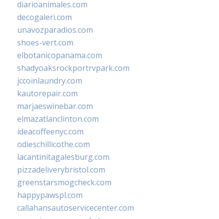
diarioanimales.com
decogaleri.com
unavozparadios.com
shoes-vert.com
elbotanicopanama.com
shadyoaksrockportrvpark.com
jccoinlaundry.com
kautorepair.com
marjaeswinebar.com
elmazatlanclinton.com
ideacoffeenyc.com
odieschillicothe.com
lacantinitagalesburg.com
pizzadeliverybristol.com
greenstarsmogcheck.com
happypawspl.com
callahansautoservicecenter.com