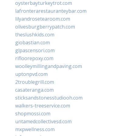
oysterbayturkeytrot.com
lafronterarestauranteybar.com
lilyandrosetearoom.com
olivesburgberrypatch.com
theslushkids.com
giobastian.com
glpascensori.com
rifloorepoxy.com
woolleymillingandpaving.com
uptonpvd.com
2troublegrill.com
casateranga.com
sticksandstonesstudiooh.com
walkers-treeservice.com
shopmossi.com
untamedcollectivesd.com
mxpwellness.com