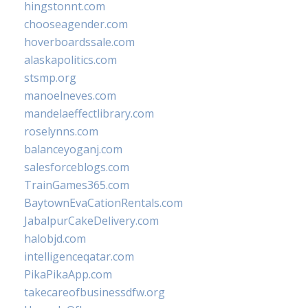
hingstonnt.com
chooseagender.com
hoverboardssale.com
alaskapolitics.com
stsmp.org
manoelneves.com
mandelaeffectlibrary.com
roselynns.com
balanceyoganj.com
salesforceblogs.com
TrainGames365.com
BaytownEvaCationRentals.com
JabalpurCakeDelivery.com
halobjd.com
intelligenceqatar.com
PikaPikaApp.com
takecareofbusinessdfw.org