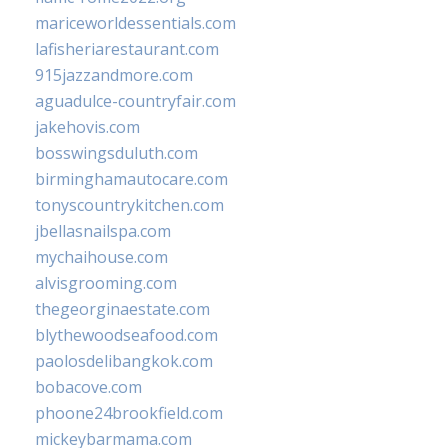
mariceworldessentials.com
lafisheriarestaurant.com
915jazzandmore.com
aguadulce-countryfair.com
jakehovis.com
bosswingsduluth.com
birminghamautocare.com
tonyscountrykitchen.com
jbellasnailspa.com
mychaihouse.com
alvisgrooming.com
thegeorginaestate.com
blythewoodseafood.com
paolosdelibangkok.com
bobacove.com
phoone24brookfield.com
mickeybarmama.com