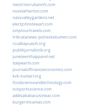
mestrinorubanofc.com
novelatherton.com
nassvalleygardens.net
electjohnstewart.com
omptourtravels.com
tribratanews-polreskebumen.com
rsudbayuasih.org
publikjurnalistik.org
juneteenthapparel.net
italywarm.com
journaloffinanceeconomics.com
kvk-kumari.org
foodscienceandtechnology.com
scisportsscience.com
addisababacuisineaz.com
burgerimcamas.com