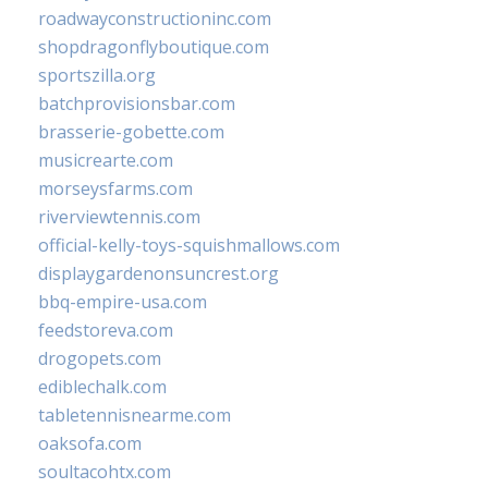
roadwayconstructioninc.com
shopdragonflyboutique.com
sportszilla.org
batchprovisionsbar.com
brasserie-gobette.com
musicrearte.com
morseysfarms.com
riverviewtennis.com
official-kelly-toys-squishmallows.com
displaygardenonsuncrest.org
bbq-empire-usa.com
feedstoreva.com
drogopets.com
ediblechalk.com
tabletennisnearme.com
oaksofa.com
soultacohtx.com