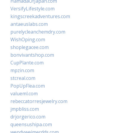
HamadaOfJapan.com
VersifyLifestyle.com
kingscreekadventures.com
antaeuslabs.com
purelycleanchemdry.com
WishOping.com
shoplegacee.com
bonvivantshop.com
CupPlante.com
mpzin.com
stcreal.com
PopUpFlea.com
valueml.com
rebeccatorresjewelry.com
jmpbliss.com
drjorgerico.com
queensushipa.com
wendyweimerdds.com