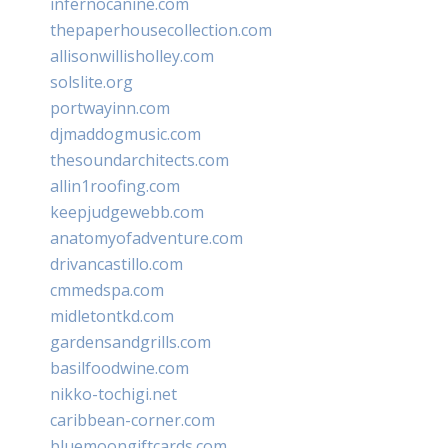
infernocanine.com
thepaperhousecollection.com
allisonwillisholley.com
solslite.org
portwayinn.com
djmaddogmusic.com
thesoundarchitects.com
allin1roofing.com
keepjudgewebb.com
anatomyofadventure.com
drivancastillo.com
cmmedspa.com
midletontkd.com
gardensandgrills.com
basilfoodwine.com
nikko-tochigi.net
caribbean-corner.com
bluemoongiftcards.com