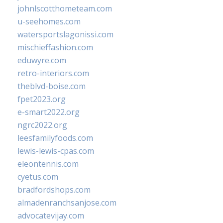
johnlscotthometeam.com
u-seehomes.com
watersportslagonissi.com
mischieffashion.com
eduwyre.com
retro-interiors.com
theblvd-boise.com
fpet2023.org
e-smart2022.org
ngrc2022.org
leesfamilyfoods.com
lewis-lewis-cpas.com
eleontennis.com
cyetus.com
bradfordshops.com
almadenranchsanjose.com
advocatevijay.com