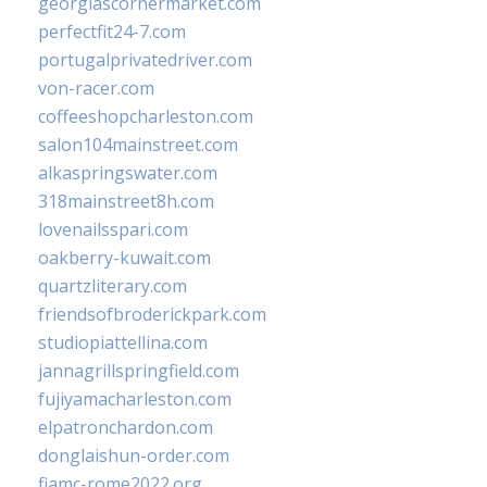
georgiascornermarket.com
perfectfit24-7.com
portugalprivatedriver.com
von-racer.com
coffeeshopcharleston.com
salon104mainstreet.com
alkaspringswater.com
318mainstreet8h.com
lovenailsspari.com
oakberry-kuwait.com
quartzliterary.com
friendsofbroderickpark.com
studiopiattellina.com
jannagrillspringfield.com
fujiyamacharleston.com
elpatronchardon.com
donglaishun-order.com
fiamc-rome2022.org