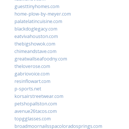
guesttinyhomes.com
home-plow-by-meyer.com
palatelatincuisine.com
blackdoglegacy.com
eatvivahouston.com
thebigshowok.com
chimeandstave.com
greatwallseafoodny.com
theloverose.com
gabriovoice.com
resinflowart.com
p-sports.net
korsairstreetwear.com
petshopallston.com
avenue26tacos.com
topgglasses.com
broadmoornailsspacoloradosprings.com