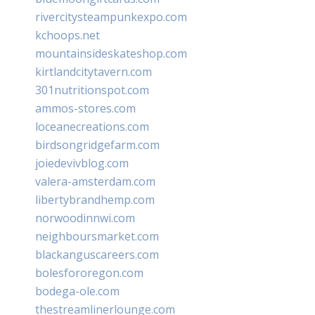
rivercitysteampunkexpo.com
kchoops.net
mountainsideskateshop.com
kirtlandcitytavern.com
301nutritionspot.com
ammos-stores.com
loceanecreations.com
birdsongridgefarm.com
joiedevivblog.com
valera-amsterdam.com
libertybrandhemp.com
norwoodinnwi.com
neighboursmarket.com
blackanguscareers.com
bolesfororegon.com
bodega-ole.com
thestreamlinerlounge.com