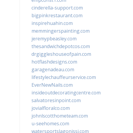
empconst1.com
cinderella-support.com
bigpinkrestaurant.com
inspirehuahin.com
memmingerspainting.com
jeremypbeasley.com
thesandwichdepotcos.com
drgiggleshouseofpain.com
hotflashdesigns.com
garagenadeau.com
lifestylechauffeurservice.com
EverNewNails.com
insideoutdecoratingcentre.com
salvatoresinpoint.com
jovialfloralco.com
johnlscotthometeam.com
u-seehomes.com
watersportslagonissi.com