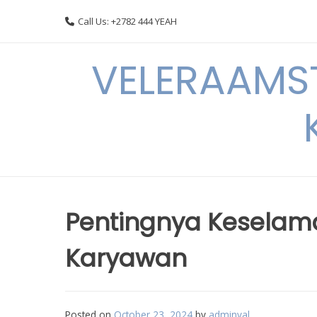
Skip
Call Us: +2782 444 YEAH
to
content
VELERAAMST
Pentingnya Keselamat
Karyawan
Posted on
October 23, 2024
by
adminval