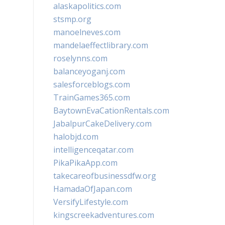
alaskapolitics.com
stsmp.org
manoelneves.com
mandelaeffectlibrary.com
roselynns.com
balanceyoganj.com
salesforceblogs.com
TrainGames365.com
BaytownEvaCationRentals.com
JabalpurCakeDelivery.com
halobjd.com
intelligenceqatar.com
PikaPikaApp.com
takecareofbusinessdfw.org
HamadaOfJapan.com
VersifyLifestyle.com
kingscreekadventures.com