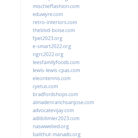
mischieffashion.com
eduwyre.com
retro-interiors.com
theblvd-boise.com
fpet2023.org
e-smart2022.org
ngrc2022.org
leesfamilyfoods.com
lewis-lewis-cpas.com
eleontennis.com
cyetus.com
bradfordshops.com
almadenranchsanjose.com
advocatevijay.com
adlibilimler2023.com
naswwebed.org
balithut-manado.org