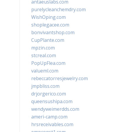
antaeuslabs.com
purelycleanchemdry.com
WishOping.com
shoplegacee.com
bonvivantshop.com
CupPlante.com
mpzin.com
stcreal.com
PopUpFlea.com
valueml.com
rebeccatorresjewelry.com
jmpbliss.com
drjorgerico.com
queensushipa.com
wendyweimerdds.com
ameri-camp.com
hrsreceivables.com