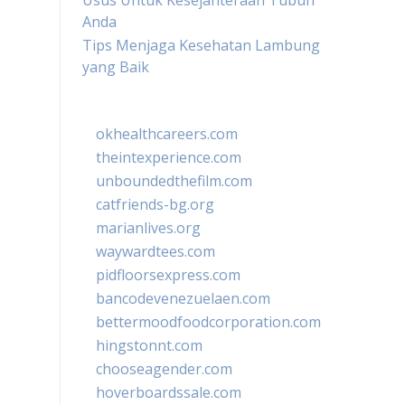
Usus Untuk Kesejahteraan Tubuh
Anda
Tips Menjaga Kesehatan Lambung
yang Baik
okhealthcareers.com
theintexperience.com
unboundedthefilm.com
catfriends-bg.org
marianlives.org
waywardtees.com
pidfloorsexpress.com
bancodevenezuelaen.com
bettermoodfoodcorporation.com
hingstonnt.com
chooseagender.com
hoverboardssale.com