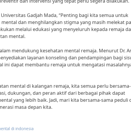
reventif dan intervensi yang tepat perlu segera dilakukan.
i Universitas Gadjah Mada, “Penting bagi kita semua untuk
mental dan menghilangkan stigma yang masih melekat p
lakukan melalui edukasi yang menyeluruh kepada remaja d
tan mental.
g dalam mendukung kesehatan mental remaja. Menurut Dr. An
 menyediakan layanan konseling dan pendampingan bagi si
al ini dapat membantu remaja untuk mengatasi masalahny
an mental di kalangan remaja, kita semua perlu bersama
asi, dukungan, dan peran aktif dari berbagai pihak dapat
tal yang lebih baik. Jadi, mari kita bersama-sama peduli 
erasi masa depan kita.
ental di indonesia