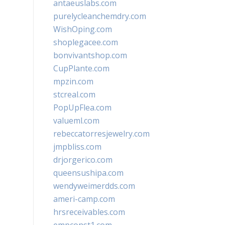
antaeuslabs.com
purelycleanchemdry.com
WishOping.com
shoplegacee.com
bonvivantshop.com
CupPlante.com
mpzin.com
stcreal.com
PopUpFlea.com
valueml.com
rebeccatorresjewelry.com
jmpbliss.com
drjorgerico.com
queensushipa.com
wendyweimerdds.com
ameri-camp.com
hrsreceivables.com