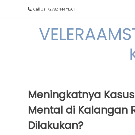
Skip
Call Us: +2782 444 YEAH
to
content
VELERAAMST
Meningkatnya Kasu
Mental di Kalangan 
Dilakukan?