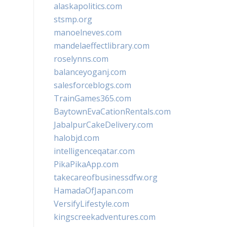
alaskapolitics.com
stsmp.org
manoelneves.com
mandelaeffectlibrary.com
roselynns.com
balanceyoganj.com
salesforceblogs.com
TrainGames365.com
BaytownEvaCationRentals.com
JabalpurCakeDelivery.com
halobjd.com
intelligenceqatar.com
PikaPikaApp.com
takecareofbusinessdfw.org
HamadaOfJapan.com
VersifyLifestyle.com
kingscreekadventures.com