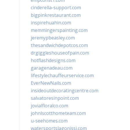
empconst1.com
cinderella-support.com
bigpinkrestaurant.com
inspirehuahin.com
memmingerspainting.com
jeremypbeasley.com
thesandwichdepotcos.com
drgiggleshouseofpain.com
hotflashdesigns.com
garagenadeau.com
lifestylechauffeurservice.com
EverNewNails.com
insideoutdecoratingcentre.com
salvatoresinpoint.com
jovialfloralco.com
johnlscotthometeam.com
u-seehomes.com
watersportslagonissi.com