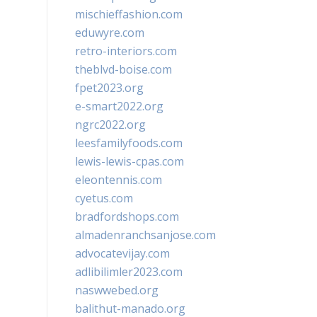
mischieffashion.com
eduwyre.com
retro-interiors.com
theblvd-boise.com
fpet2023.org
e-smart2022.org
ngrc2022.org
leesfamilyfoods.com
lewis-lewis-cpas.com
eleontennis.com
cyetus.com
bradfordshops.com
almadenranchsanjose.com
advocatevijay.com
adlibilimler2023.com
naswwebed.org
balithut-manado.org