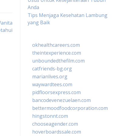
Usus Untuk Kesejahteraan Tubuh
Anda
Tips Menjaga Kesehatan Lambung
yang Baik
Wanita
etahui
okhealthcareers.com
theintexperience.com
unboundedthefilm.com
catfriends-bg.org
marianlives.org
waywardtees.com
pidfloorsexpress.com
bancodevenezuelaen.com
bettermoodfoodcorporation.com
hingstonnt.com
chooseagender.com
hoverboardssale.com