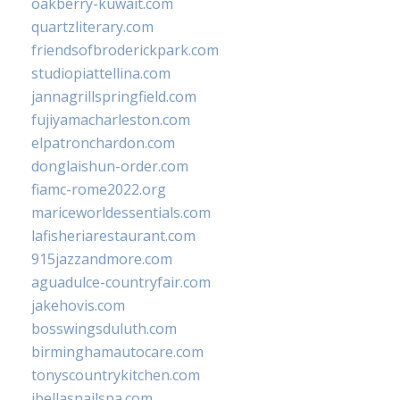
oakberry-kuwait.com
quartzliterary.com
friendsofbroderickpark.com
studiopiattellina.com
jannagrillspringfield.com
fujiyamacharleston.com
elpatronchardon.com
donglaishun-order.com
fiamc-rome2022.org
mariceworldessentials.com
lafisheriarestaurant.com
915jazzandmore.com
aguadulce-countryfair.com
jakehovis.com
bosswingsduluth.com
birminghamautocare.com
tonyscountrykitchen.com
jbellasnailspa.com