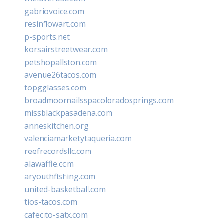
gabriovoice.com
resinflowart.com
p-sports.net
korsairstreetwear.com
petshopallston.com
avenue26tacos.com
topgglasses.com
broadmoornailsspacoloradosprings.com
missblackpasadena.com
anneskitchen.org
valenciamarketytaqueria.com
reefrecordsllc.com
alawaffle.com
aryouthfishing.com
united-basketball.com
tios-tacos.com
cafecito-satx.com