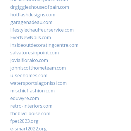
drgiggleshouseofpain.com
hotflashdesigns.com
garagenadeau.com
lifestylechauffeurservice.com
EverNewNails.com
insideoutdecoratingcentre.com
salvatoresinpoint.com
jovialfloralco.com
johnlscotthometeam.com
u-seehomes.com
watersportslagonissi.com
mischieffashion.com
eduwyre.com
retro-interiors.com
theblvd-boise.com
fpet2023.org
e-smart2022.org