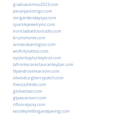
graduacionviu2023.com
pecanjackstogo.com
zengardendayspa.com
sparklejewelryinc.com
ironcladtattoostudio.com
bruinshome.com
annascleaningsvc.com
wolfcitytattoo.com
oysterbayturkeytrot.com
lafronterarestauranteybar.com
lilyandrosetearoom.com
olivesburgberrypatch.com
theslushkids.com
giobastian.com
glpascensori.com
rifloorepoxy.com
woolleymillingandpaving.com