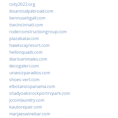
csity2022.org
ibsarstudyabroad.com
bennusehgall.com
tsecincinnati.com
roderconstructiongroup.com
plazabatai.com
hawkscayresort.com
hellonquads.com
diarioanimales.com
decogaleri.com
unavozparadios.com
shoes-vert.com
elbotanicopanama.com
shadyoaksrockportrvpark.com
jccoinlaundry.com
kautorepair.com
marjaeswinebar.com