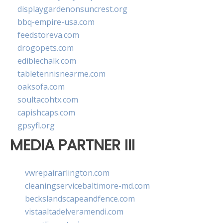
displaygardenonsuncrest.org
bbq-empire-usa.com
feedstoreva.com
drogopets.com
ediblechalk.com
tabletennisnearme.com
oaksofa.com
soultacohtx.com
capishcaps.com
gpsyfl.org
MEDIA PARTNER III
vwrepairarlington.com
cleaningservicebaltimore-md.com
beckslandscapeandfence.com
vistaaltadelveramendi.com