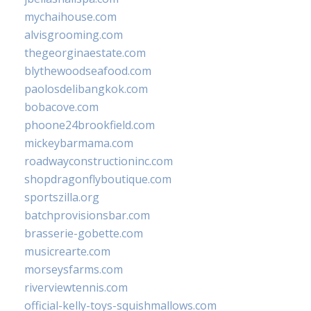
mychaihouse.com
alvisgrooming.com
thegeorginaestate.com
blythewoodseafood.com
paolosdelibangkok.com
bobacove.com
phoone24brookfield.com
mickeybarmama.com
roadwayconstructioninc.com
shopdragonflyboutique.com
sportszilla.org
batchprovisionsbar.com
brasserie-gobette.com
musicrearte.com
morseysfarms.com
riverviewtennis.com
official-kelly-toys-squishmallows.com