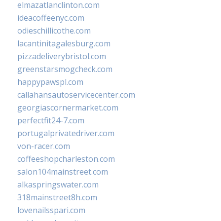
elmazatlanclinton.com
ideacoffeenyc.com
odieschillicothe.com
lacantinitagalesburg.com
pizzadeliverybristol.com
greenstarsmogcheck.com
happypawspl.com
callahansautoservicecenter.com
georgiascornermarket.com
perfectfit24-7.com
portugalprivatedriver.com
von-racer.com
coffeeshopcharleston.com
salon104mainstreet.com
alkaspringswater.com
318mainstreet8h.com
lovenailsspari.com