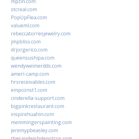
mpzin.com
stcreal.com
PopUpFlea.com
valueml.com
rebeccatorresjewelry.com
jmpbliss.com
drjorgerico.com
queensushipa.com
wendyweimerdds.com
ameri-camp.com
hrsreceivables.com
empconst1.com
cinderella-support.com
bigpinkrestaurant.com
inspirehuahin.com
memmingerspainting.com
jeremypbeasley.com
thesandwichdepotcos.com