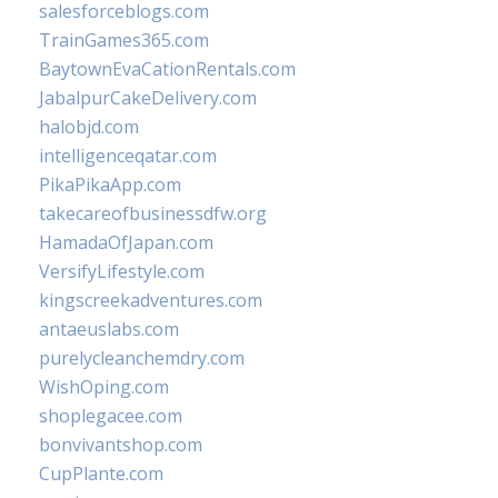
salesforceblogs.com
TrainGames365.com
BaytownEvaCationRentals.com
JabalpurCakeDelivery.com
halobjd.com
intelligenceqatar.com
PikaPikaApp.com
takecareofbusinessdfw.org
HamadaOfJapan.com
VersifyLifestyle.com
kingscreekadventures.com
antaeuslabs.com
purelycleanchemdry.com
WishOping.com
shoplegacee.com
bonvivantshop.com
CupPlante.com