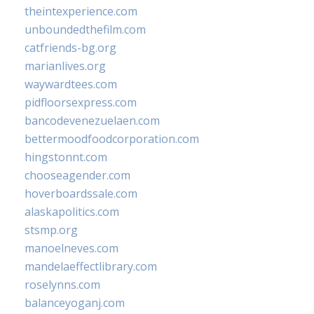
theintexperience.com
unboundedthefilm.com
catfriends-bg.org
marianlives.org
waywardtees.com
pidfloorsexpress.com
bancodevenezuelaen.com
bettermoodfoodcorporation.com
hingstonnt.com
chooseagender.com
hoverboardssale.com
alaskapolitics.com
stsmp.org
manoelneves.com
mandelaeffectlibrary.com
roselynns.com
balanceyoganj.com