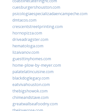
coastlinecateringnc.com
cuesburgershouston.com
psicologiaespecializadaencampeche.com
dmtacos.com
crescentstreetprinting.com
hornopizza.com
driveadragster.com
hematologa.com
lizaivanov.com
guesttinyhomes.com
home-plow-by-meyer.com
palatelatincuisine.com
blackdoglegacy.com
eatvivahouston.com
thebigshowok.com
chimeandstave.com
greatwallseafoodny.com
theloverose.com