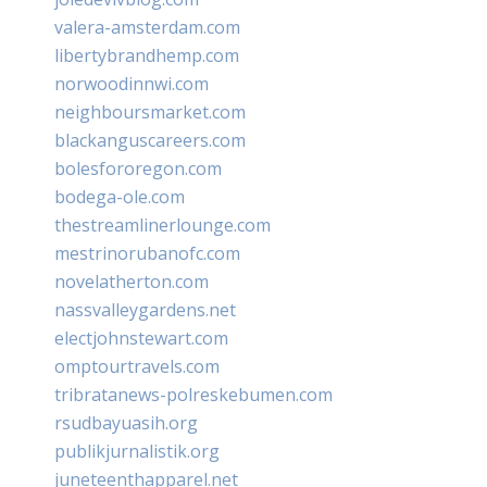
valera-amsterdam.com
libertybrandhemp.com
norwoodinnwi.com
neighboursmarket.com
blackanguscareers.com
bolesfororegon.com
bodega-ole.com
thestreamlinerlounge.com
mestrinorubanofc.com
novelatherton.com
nassvalleygardens.net
electjohnstewart.com
omptourtravels.com
tribratanews-polreskebumen.com
rsudbayuasih.org
publikjurnalistik.org
juneteenthapparel.net