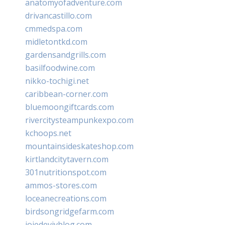
anatomyofadventure.com
drivancastillo.com
cmmedspa.com
midletontkd.com
gardensandgrills.com
basilfoodwine.com
nikko-tochigi.net
caribbean-corner.com
bluemoongiftcards.com
rivercitysteampunkexpo.com
kchoops.net
mountainsideskateshop.com
kirtlandcitytavern.com
301nutritionspot.com
ammos-stores.com
loceanecreations.com
birdsongridgefarm.com
joiedevivblog.com