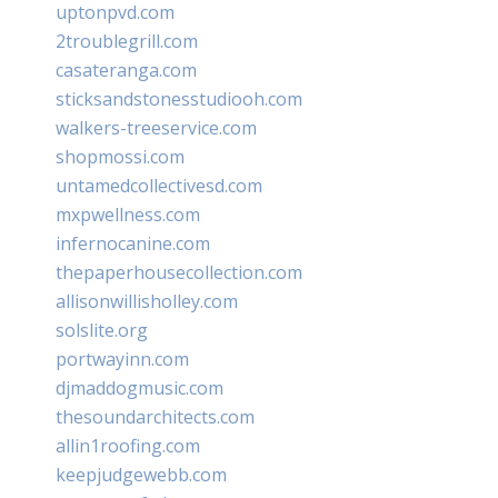
uptonpvd.com
2troublegrill.com
casateranga.com
sticksandstonesstudiooh.com
walkers-treeservice.com
shopmossi.com
untamedcollectivesd.com
mxpwellness.com
infernocanine.com
thepaperhousecollection.com
allisonwillisholley.com
solslite.org
portwayinn.com
djmaddogmusic.com
thesoundarchitects.com
allin1roofing.com
keepjudgewebb.com