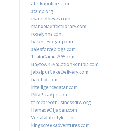
alaskapolitics.com
stsmp.org
manoelneves.com
mandelaeffectlibrary.com
roselynns.com
balanceyoganj.com
salesforceblogs.com
TrainGames365.com
BaytownEvaCationRentals.com
JabalpurCakeDelivery.com
halobjd.com
intelligenceqatar.com
PikaPikaApp.com
takecareofbusinessdfw.org
HamadaOfJapan.com
VersifyLifestyle.com
kingscreekadventures.com