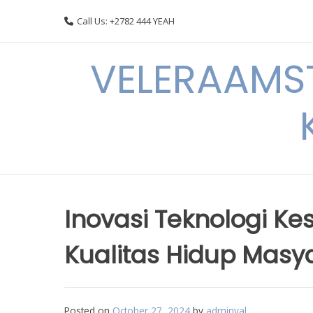
Skip
Call Us: +2782 444 YEAH
to
content
VELERAAMST
Inovasi Teknologi K
Kualitas Hidup Masy
Posted on
October 27, 2024
by
adminval