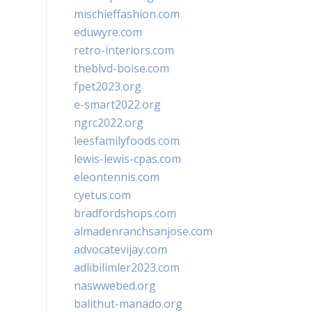
mischieffashion.com
eduwyre.com
retro-interiors.com
theblvd-boise.com
fpet2023.org
e-smart2022.org
ngrc2022.org
leesfamilyfoods.com
lewis-lewis-cpas.com
eleontennis.com
cyetus.com
bradfordshops.com
almadenranchsanjose.com
advocatevijay.com
adlibilimler2023.com
naswwebed.org
balithut-manado.org