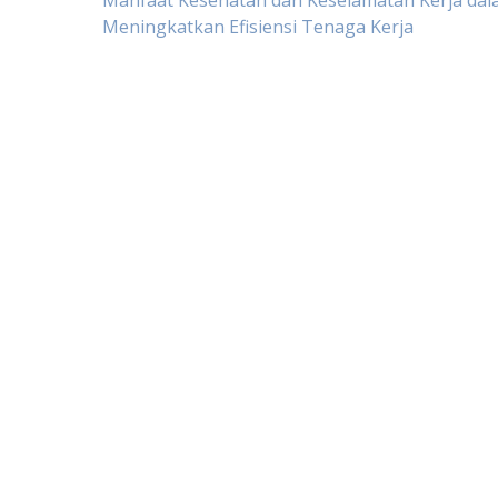
Post
Manfaat Kesehatan dan Keselamatan Kerja da
Meningkatkan Efisiensi Tenaga Kerja
navigation