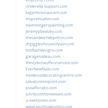
empconst1.com
cinderella-support.com
bigpinkrestaurant.com
inspirehuahin.com
memmingerspainting.com
jeremypbeasley.com
thesandwichdepotcos.com
drgiggleshouseofpain.com
hotflashdesigns.com
garagenadeau.com
lifestylechauffeurservice.com
EverNewNails.com
insideoutdecoratingcentre.com
salvatoresinpoint.com
jovialfloralco.com
johnlscotthometeam.com
u-seehomes.com
watersportslagonissi.com