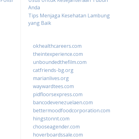
Polisi
Usus Untuk Kesejahteraan Tubuh
Anda
Tips Menjaga Kesehatan Lambung
yang Baik
okhealthcareers.com
theintexperience.com
unboundedthefilm.com
catfriends-bg.org
marianlives.org
waywardtees.com
pidfloorsexpress.com
bancodevenezuelaen.com
bettermoodfoodcorporation.com
hingstonnt.com
chooseagender.com
hoverboardssale.com