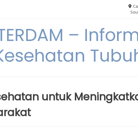
Ca
Sout
ERDAM – Inform
Kesehatan Tubu
esehatan untuk Meningkatk
arakat