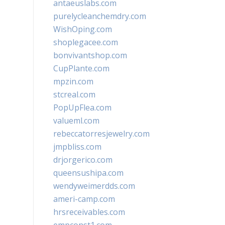
antaeuslabs.com
purelycleanchemdry.com
WishOping.com
shoplegacee.com
bonvivantshop.com
CupPlante.com
mpzin.com
stcreal.com
PopUpFlea.com
valueml.com
rebeccatorresjewelry.com
jmpbliss.com
drjorgerico.com
queensushipa.com
wendyweimerdds.com
ameri-camp.com
hrsreceivables.com