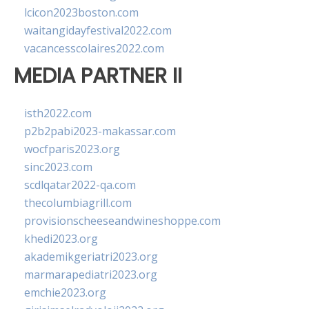
lcicon2023boston.com
waitangidayfestival2022.com
vacancesscolaires2022.com
MEDIA PARTNER II
isth2022.com
p2b2pabi2023-makassar.com
wocfparis2023.org
sinc2023.com
scdlqatar2022-qa.com
thecolumbiagrill.com
provisionscheeseandwineshoppe.com
khedi2023.org
akademikgeriatri2023.org
marmarapediatri2023.org
emchie2023.org