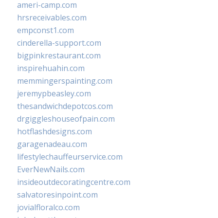
ameri-camp.com
hrsreceivables.com
empconst1.com
cinderella-support.com
bigpinkrestaurant.com
inspirehuahin.com
memmingerspainting.com
jeremypbeasley.com
thesandwichdepotcos.com
drgiggleshouseofpain.com
hotflashdesigns.com
garagenadeau.com
lifestylechauffeurservice.com
EverNewNails.com
insideoutdecoratingcentre.com
salvatoresinpoint.com
jovialfloralco.com