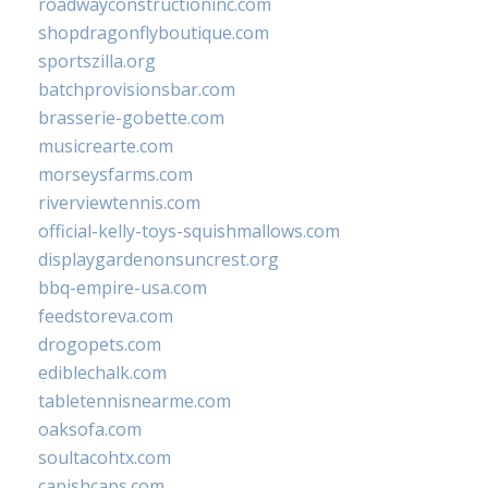
roadwayconstructioninc.com
shopdragonflyboutique.com
sportszilla.org
batchprovisionsbar.com
brasserie-gobette.com
musicrearte.com
morseysfarms.com
riverviewtennis.com
official-kelly-toys-squishmallows.com
displaygardenonsuncrest.org
bbq-empire-usa.com
feedstoreva.com
drogopets.com
ediblechalk.com
tabletennisnearme.com
oaksofa.com
soultacohtx.com
capishcaps.com