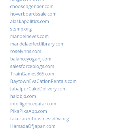
chooseagender.com
hoverboardssale.com
alaskapolitics.com
stsmp.org
manoelneves.com
mandelaeffectlibrary.com
roselynns.com
balanceyoganj.com
salesforceblogs.com
TrainGames365.com
BaytownEvaCationRentals.com
JabalpurCakeDelivery.com
halobjd.com
intelligenceqatar.com
PikaPikaApp.com
takecareofbusinessdfw.org
HamadaOfJapan.com