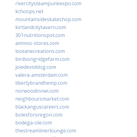
rivercitysteampunkexpo.com
kchoops.net
mountainsideskateshop.com
kirtlandcitytavern.com
301nutritionspot.com
ammos-stores.com
loceanecreations.com
birdsongridgefarm.com
joiedevivblog.com
valera-amsterdam.com
libertybrandhemp.com
norwoodinnwi.com
neighboursmarket.com
blackanguscareers.com
bolesfororegon.com
bodega-ole.com
thestreamlinerlounge.com