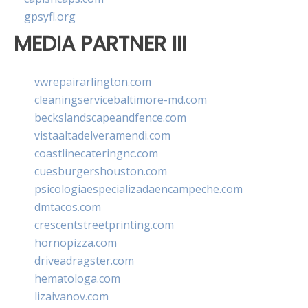
gpsyfl.org
MEDIA PARTNER III
vwrepairarlington.com
cleaningservicebaltimore-md.com
beckslandscapeandfence.com
vistaaltadelveramendi.com
coastlinecateringnc.com
cuesburgershouston.com
psicologiaespecializadaencampeche.com
dmtacos.com
crescentstreetprinting.com
hornopizza.com
driveadragster.com
hematologa.com
lizaivanov.com