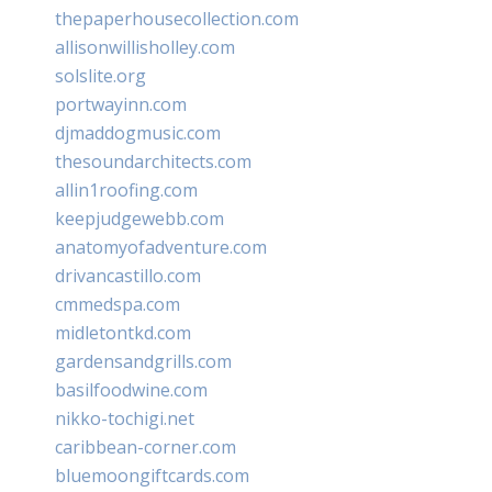
thepaperhousecollection.com
allisonwillisholley.com
solslite.org
portwayinn.com
djmaddogmusic.com
thesoundarchitects.com
allin1roofing.com
keepjudgewebb.com
anatomyofadventure.com
drivancastillo.com
cmmedspa.com
midletontkd.com
gardensandgrills.com
basilfoodwine.com
nikko-tochigi.net
caribbean-corner.com
bluemoongiftcards.com