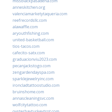
missblackpasadena.com
anneskitchen.org
valenciamarketytaqueria.com
reefrecordsllc.com
alawaffle.com
aryouthfishing.com
united-basketball.com
tios-tacos.com
cafecito-satx.com
graduacionviu2023.com
pecanjackstogo.com
zengardendayspa.com
sparklejewelryinc.com
ironcladtattoostudio.com
bruinshome.com
annascleaningsvc.com
wolfcitytattoo.com
oysterbayturkeytrot.com