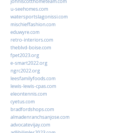
johnlscotthometeam.com
u-seehomes.com
watersportslagonissi.com
mischieffashion.com
eduwyre.com
retro-interiors.com
theblvd-boise.com
fpet2023.org
e-smart2022.org
ngrc2022.org
leesfamilyfoods.com
lewis-lewis-cpas.com
eleontennis.com
cyetus.com
bradfordshops.com
almadenranchsanjose.com
advocatevijay.com
adlibilimler2023.com