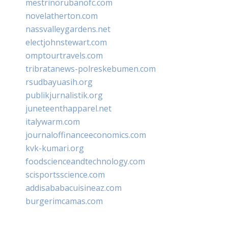
mestrinorubanofc.com
novelatherton.com
nassvalleygardens.net
electjohnstewart.com
omptourtravels.com
tribratanews-polreskebumen.com
rsudbayuasih.org
publikjurnalistik.org
juneteenthapparel.net
italywarm.com
journaloffinanceeconomics.com
kvk-kumari.org
foodscienceandtechnology.com
scisportsscience.com
addisababacuisineaz.com
burgerimcamas.com