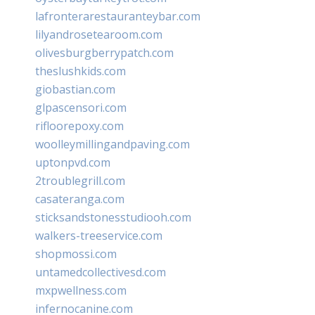
lafronterarestauranteybar.com
lilyandrosetearoom.com
olivesburgberrypatch.com
theslushkids.com
giobastian.com
glpascensori.com
rifloorepoxy.com
woolleymillingandpaving.com
uptonpvd.com
2troublegrill.com
casateranga.com
sticksandstonesstudiooh.com
walkers-treeservice.com
shopmossi.com
untamedcollectivesd.com
mxpwellness.com
infernocanine.com