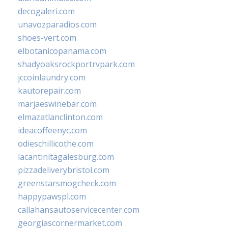
decogaleri.com
unavozparadios.com
shoes-vert.com
elbotanicopanama.com
shadyoaksrockportrvpark.com
jccoinlaundry.com
kautorepair.com
marjaeswinebar.com
elmazatlanclinton.com
ideacoffeenyc.com
odieschillicothe.com
lacantinitagalesburg.com
pizzadeliverybristol.com
greenstarsmogcheck.com
happypawspl.com
callahansautoservicecenter.com
georgiascornermarket.com