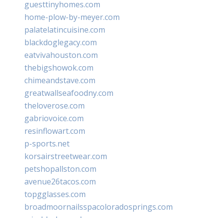
guesttinyhomes.com
home-plow-by-meyer.com
palatelatincuisine.com
blackdoglegacy.com
eatvivahouston.com
thebigshowok.com
chimeandstave.com
greatwallseafoodny.com
theloverose.com
gabriovoice.com
resinflowart.com
p-sports.net
korsairstreetwear.com
petshopallston.com
avenue26tacos.com
topgglasses.com
broadmoornailsspacoloradosprings.com