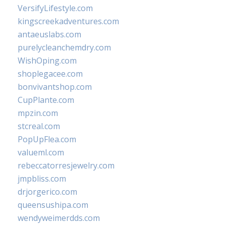
VersifyLifestyle.com
kingscreekadventures.com
antaeuslabs.com
purelycleanchemdry.com
WishOping.com
shoplegacee.com
bonvivantshop.com
CupPlante.com
mpzin.com
stcreal.com
PopUpFlea.com
valueml.com
rebeccatorresjewelry.com
jmpbliss.com
drjorgerico.com
queensushipa.com
wendyweimerdds.com