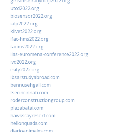
girisimselradyoloji2022.org
utcd2022.org
biosensor2022.org
ialp2022.org
klivet2022.org
ifac-hms2022.org
taoms2022.org
iias-euromena-conference2022.org
ivd2022.org
csity2022.org
ibsarstudyabroad.com
bennusehgall.com
tsecincinnati.com
roderconstructiongroup.com
plazabatai.com
hawkscayresort.com
hellonquads.com
diarioanimales.com