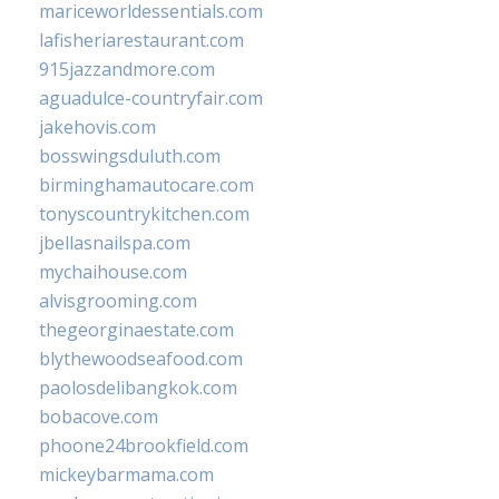
mariceworldessentials.com
lafisheriarestaurant.com
915jazzandmore.com
aguadulce-countryfair.com
jakehovis.com
bosswingsduluth.com
birminghamautocare.com
tonyscountrykitchen.com
jbellasnailspa.com
mychaihouse.com
alvisgrooming.com
thegeorginaestate.com
blythewoodseafood.com
paolosdelibangkok.com
bobacove.com
phoone24brookfield.com
mickeybarmama.com