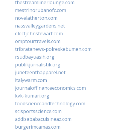
thestreamlinerlounge.com
mestrinorubanofc.com
novelatherton.com
nassvalleygardens.net
electjohnstewart.com
omptourtravels.com
tribratanews-polreskebumen.com
rsudbayuasih.org
publikjurnalistik.org
juneteenthapparel.net
italywarm.com
journaloffinanceeconomics.com
kvk-kumari.org
foodscienceandtechnology.com
scisportsscience.com
addisababacuisineaz.com
burgerimcamas.com