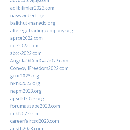
advocatevijay.com
adlibilimler2023.com
naswwebed.org
balithut-manado.org
alteregotradingcompany.org
aprce2022.com
ibie2022.com
sbcc-2022.com
AngolaOilAndGas2022.com
Convoy4Freedom2022.com
grur2023.org
hkhk2023.org
napm2023.org
apsdfd2023.org
forumausape2023.com
imkl2023.com
careerfaircsd2023.com
apsth2023.com