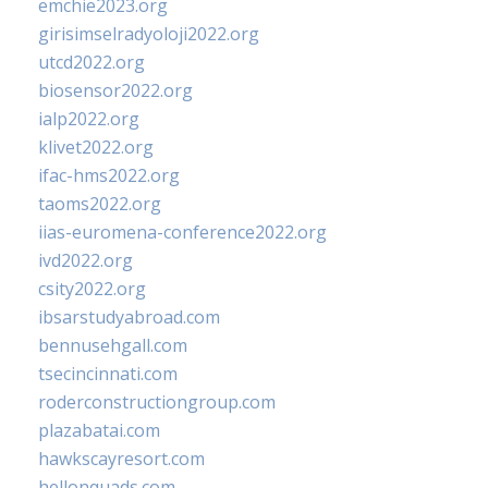
emchie2023.org
girisimselradyoloji2022.org
utcd2022.org
biosensor2022.org
ialp2022.org
klivet2022.org
ifac-hms2022.org
taoms2022.org
iias-euromena-conference2022.org
ivd2022.org
csity2022.org
ibsarstudyabroad.com
bennusehgall.com
tsecincinnati.com
roderconstructiongroup.com
plazabatai.com
hawkscayresort.com
hellonquads.com