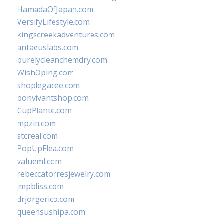
HamadaOfJapan.com
VersifyLifestyle.com
kingscreekadventures.com
antaeuslabs.com
purelycleanchemdry.com
WishOping.com
shoplegacee.com
bonvivantshop.com
CupPlante.com
mpzin.com
stcreal.com
PopUpFlea.com
valueml.com
rebeccatorresjewelry.com
jmpbliss.com
drjorgerico.com
queensushipa.com