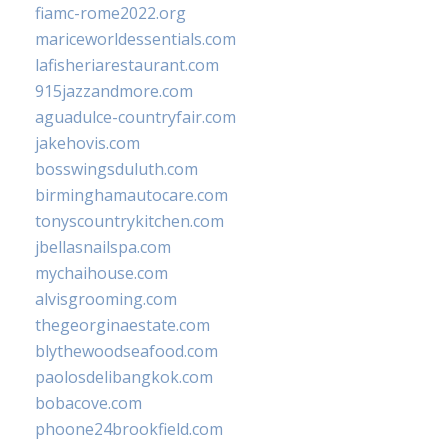
fiamc-rome2022.org
mariceworldessentials.com
lafisheriarestaurant.com
915jazzandmore.com
aguadulce-countryfair.com
jakehovis.com
bosswingsduluth.com
birminghamautocare.com
tonyscountrykitchen.com
jbellasnailspa.com
mychaihouse.com
alvisgrooming.com
thegeorginaestate.com
blythewoodseafood.com
paolosdelibangkok.com
bobacove.com
phoone24brookfield.com