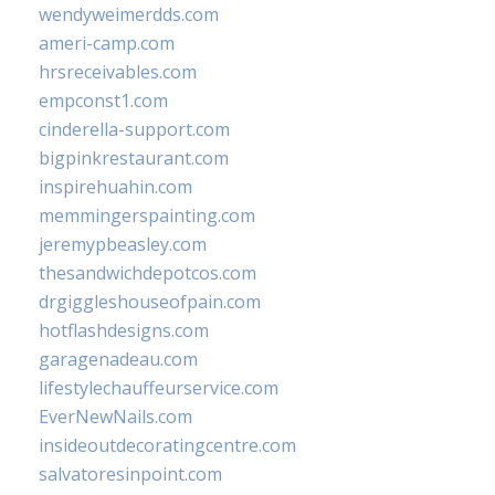
wendyweimerdds.com
ameri-camp.com
hrsreceivables.com
empconst1.com
cinderella-support.com
bigpinkrestaurant.com
inspirehuahin.com
memmingerspainting.com
jeremypbeasley.com
thesandwichdepotcos.com
drgiggleshouseofpain.com
hotflashdesigns.com
garagenadeau.com
lifestylechauffeurservice.com
EverNewNails.com
insideoutdecoratingcentre.com
salvatoresinpoint.com