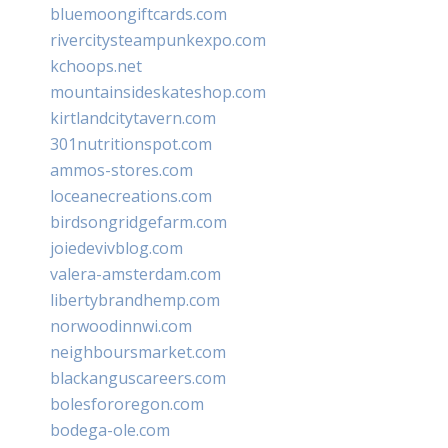
bluemoongiftcards.com
rivercitysteampunkexpo.com
kchoops.net
mountainsideskateshop.com
kirtlandcitytavern.com
301nutritionspot.com
ammos-stores.com
loceanecreations.com
birdsongridgefarm.com
joiedevivblog.com
valera-amsterdam.com
libertybrandhemp.com
norwoodinnwi.com
neighboursmarket.com
blackanguscareers.com
bolesfororegon.com
bodega-ole.com