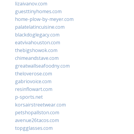
lizaivanov.com
guesttinyhomes.com
home-plow-by-meyer.com
palatelatincuisine.com
blackdoglegacy.com
eatvivahouston.com
thebigshowok.com
chimeandstave.com
greatwallseafoodny.com
theloverose.com
gabriovoice.com
resinflowart.com
p-sports.net
korsairstreetwear.com
petshopallston.com
avenue26tacos.com
topgglasses.com