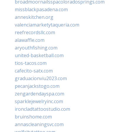
broadmoornailsspacoloradosprings.com
missblackpasadena.com
anneskitchen.org
valenciamarketytaqueria.com
reefrecordsllc.com
alawaffle.com
aryouthfishing.com
united-basketball.com
tios-tacos.com
cafecito-satx.com
graduacionviu2023.com
pecanjackstogo.com
zengardendayspa.com
sparklejewelryinc.com
ironcladtattoostudio.com
bruinshome.com
annascleaningsvc.com
wolfcitytattoo.com