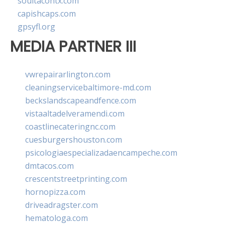
soultacohtx.com
capishcaps.com
gpsyfl.org
MEDIA PARTNER III
vwrepairarlington.com
cleaningservicebaltimore-md.com
beckslandscapeandfence.com
vistaaltadelveramendi.com
coastlinecateringnc.com
cuesburgershouston.com
psicologiaespecializadaencampeche.com
dmtacos.com
crescentstreetprinting.com
hornopizza.com
driveadragster.com
hematologa.com