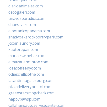
diarioanimales.com
decogaleri.com
unavozparadios.com
shoes-vert.com
elbotanicopanama.com
shadyoaksrockportrvpark.com
jccoinlaundry.com
kautorepair.com
marjaeswinebar.com
elmazatlanclinton.com
ideacoffeenyc.com
odieschillicothe.com
lacantinitagalesburg.com
pizzadeliverybristol.com
greenstarsmogcheck.com
happypawspl.com
callahansautoservicecenter.com