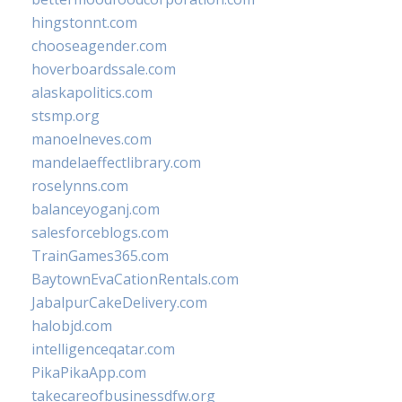
hingstonnt.com
chooseagender.com
hoverboardssale.com
alaskapolitics.com
stsmp.org
manoelneves.com
mandelaeffectlibrary.com
roselynns.com
balanceyoganj.com
salesforceblogs.com
TrainGames365.com
BaytownEvaCationRentals.com
JabalpurCakeDelivery.com
halobjd.com
intelligenceqatar.com
PikaPikaApp.com
takecareofbusinessdfw.org