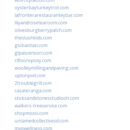
oysterbayturkeytrot.com
lafronterarestauranteybar.com
lilyandrosetearoom.com
olivesburgberrypatch.com
theslushkids.com
giobastian.com
glpascensori.com
rifloorepoxy.com
woolleymillingandpaving.com
uptonpvd.com
2troublegrill.com
casateranga.com
sticksandstonesstudiooh.com
walkers-treeservice.com
shopmossi.com
untamedcollectivesd.com
mxpwellness.com