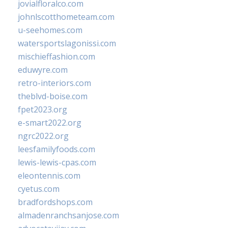
jovialfloralco.com
johnlscotthometeam.com
u-seehomes.com
watersportslagonissi.com
mischieffashion.com
eduwyre.com
retro-interiors.com
theblvd-boise.com
fpet2023.org
e-smart2022.org
ngrc2022.org
leesfamilyfoods.com
lewis-lewis-cpas.com
eleontennis.com
cyetus.com
bradfordshops.com
almadenranchsanjose.com