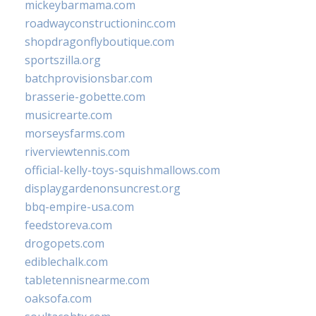
mickeybarmama.com
roadwayconstructioninc.com
shopdragonflyboutique.com
sportszilla.org
batchprovisionsbar.com
brasserie-gobette.com
musicrearte.com
morseysfarms.com
riverviewtennis.com
official-kelly-toys-squishmallows.com
displaygardenonsuncrest.org
bbq-empire-usa.com
feedstoreva.com
drogopets.com
ediblechalk.com
tabletennisnearme.com
oaksofa.com