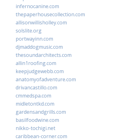
infernocanine.com
thepaperhousecollection.com
allisonwillisholley.com
solslite.org
portwayinn.com
djmaddogmusic.com
thesoundarchitects.com
allin1roofing.com
keepjudgewebb.com
anatomyofadventure.com
drivancastillo.com
cmmedspa.com
midletontkd.com
gardensandgrills.com
basilfoodwine.com
nikko-tochigi.net
caribbean-corner.com