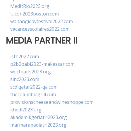
MedItRio2023.org
lcicon2023boston.com
waitangidayfestival2022.com
vacancesscolaires2022.com
MEDIA PARTNER II
isth2022.com
p2b2pabi2023-makassar.com
wocfparis2023.org
sinc2023.com
scdlqatar2022-qa.com
thecolumbiagrill.com
provisionscheeseandwineshoppe.com
khedi2023.org
akademikgeriatri2023.org
marmarapediatri2023.org