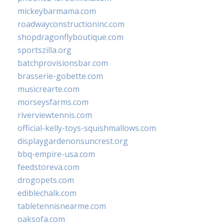
mickeybarmama.com
roadwayconstructioninc.com
shopdragonflyboutique.com
sportszilla.org
batchprovisionsbar.com
brasserie-gobette.com
musicrearte.com
morseysfarms.com
riverviewtennis.com
official-kelly-toys-squishmallows.com
displaygardenonsuncrest.org
bbq-empire-usa.com
feedstoreva.com
drogopets.com
ediblechalk.com
tabletennisnearme.com
oaksofa.com