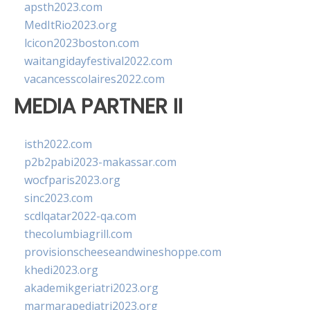
apsth2023.com
MedItRio2023.org
lcicon2023boston.com
waitangidayfestival2022.com
vacancesscolaires2022.com
MEDIA PARTNER II
isth2022.com
p2b2pabi2023-makassar.com
wocfparis2023.org
sinc2023.com
scdlqatar2022-qa.com
thecolumbiagrill.com
provisionscheeseandwineshoppe.com
khedi2023.org
akademikgeriatri2023.org
marmarapediatri2023.org