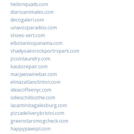
hellonquads.com
diarioanimales.com
decogaleri.com
unavozparadios.com
shoes-vert.com
elbotanicopanama.com
shadyoaksrockportrvpark.com
jccoinlaundry.com
kautorepair.com
marjaeswinebar.com
elmazatlanclinton.com
ideacoffeenyc.com
odieschillicothe.com
lacantinitagalesburg.com
pizzadeliverybristol.com
greenstarsmogcheck.com
happypawspl.com