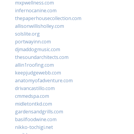
mxpwellness.com
infernocanine.com
thepaperhousecollection.com
allisonwillisholley.com
solslite.org
portwayinn.com
djmaddogmusic.com
thesoundarchitects.com
allin1roofing.com
keepjudgewebb.com
anatomyofadventure.com
drivancastillo.com
cmmedspa.com
midletontkd.com
gardensandgrills.com
basilfoodwine.com
nikko-tochigi.net