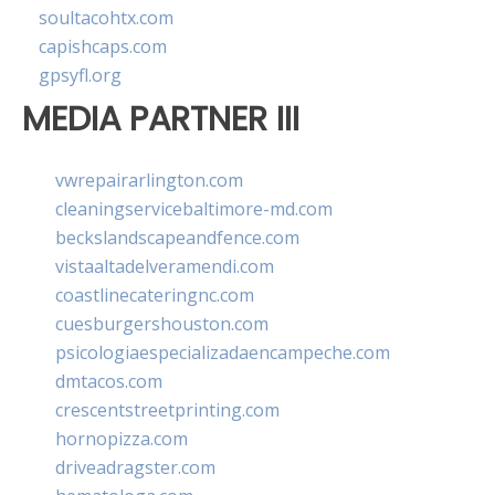
soultacohtx.com
capishcaps.com
gpsyfl.org
MEDIA PARTNER III
vwrepairarlington.com
cleaningservicebaltimore-md.com
beckslandscapeandfence.com
vistaaltadelveramendi.com
coastlinecateringnc.com
cuesburgershouston.com
psicologiaespecializadaencampeche.com
dmtacos.com
crescentstreetprinting.com
hornopizza.com
driveadragster.com