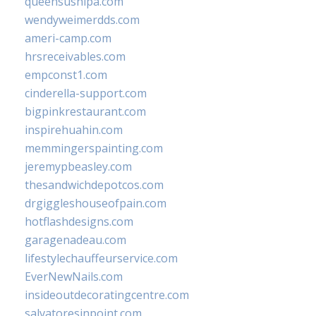
queensushipa.com
wendyweimerdds.com
ameri-camp.com
hrsreceivables.com
empconst1.com
cinderella-support.com
bigpinkrestaurant.com
inspirehuahin.com
memmingerspainting.com
jeremypbeasley.com
thesandwichdepotcos.com
drgiggleshouseofpain.com
hotflashdesigns.com
garagenadeau.com
lifestylechauffeurservice.com
EverNewNails.com
insideoutdecoratingcentre.com
salvatoresinpoint.com