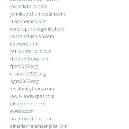
jovialfloralco.com
johnlscotthometeam.com
u-seehomes.com
watersportslagonissi.com
mischieffashion.com
eduwyre.com
retro-interiors.com
theblvd-boise.com
fpet2023.org
e-smart2022.org
ngrc2022.org
leesfamilyfoods.com
lewis-lewis-cpas.com
eleontennis.com
cyetus.com
bradfordshops.com
almadenranchsanjose.com