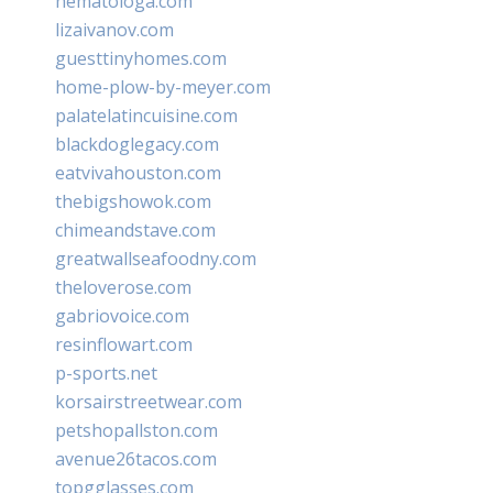
hematologa.com
lizaivanov.com
guesttinyhomes.com
home-plow-by-meyer.com
palatelatincuisine.com
blackdoglegacy.com
eatvivahouston.com
thebigshowok.com
chimeandstave.com
greatwallseafoodny.com
theloverose.com
gabriovoice.com
resinflowart.com
p-sports.net
korsairstreetwear.com
petshopallston.com
avenue26tacos.com
topgglasses.com