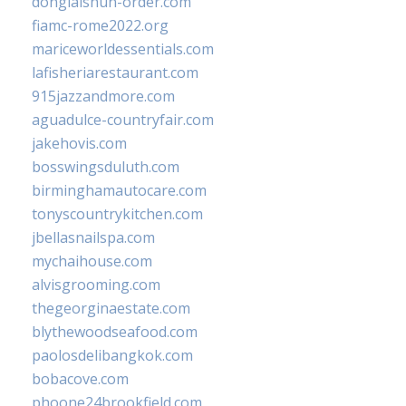
donglaishun-order.com
fiamc-rome2022.org
mariceworldessentials.com
lafisheriarestaurant.com
915jazzandmore.com
aguadulce-countryfair.com
jakehovis.com
bosswingsduluth.com
birminghamautocare.com
tonyscountrykitchen.com
jbellasnailspa.com
mychaihouse.com
alvisgrooming.com
thegeorginaestate.com
blythewoodseafood.com
paolosdelibangkok.com
bobacove.com
phoone24brookfield.com