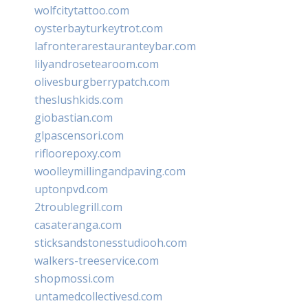
wolfcitytattoo.com
oysterbayturkeytrot.com
lafronterarestauranteybar.com
lilyandrosetearoom.com
olivesburgberrypatch.com
theslushkids.com
giobastian.com
glpascensori.com
rifloorepoxy.com
woolleymillingandpaving.com
uptonpvd.com
2troublegrill.com
casateranga.com
sticksandstonesstudiooh.com
walkers-treeservice.com
shopmossi.com
untamedcollectivesd.com