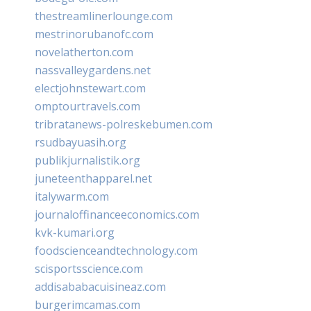
thestreamlinerlounge.com
mestrinorubanofc.com
novelatherton.com
nassvalleygardens.net
electjohnstewart.com
omptourtravels.com
tribratanews-polreskebumen.com
rsudbayuasih.org
publikjurnalistik.org
juneteenthapparel.net
italywarm.com
journaloffinanceeconomics.com
kvk-kumari.org
foodscienceandtechnology.com
scisportsscience.com
addisababacuisineaz.com
burgerimcamas.com