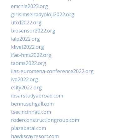
emchie2023.org
girisimselradyoloji2022.org
utcd2022.org
biosensor2022.org
ialp2022.org
klivet2022.org
ifac-hms2022.org
taoms2022.org
iias-euromena-conference2022.org
ivd2022.org
csity2022.org
ibsarstudyabroad.com
bennusehgall.com
tsecincinnati.com
roderconstructiongroup.com
plazabatai.com
hawkscayresort.com