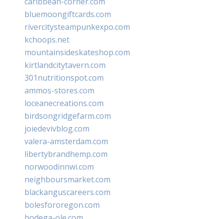
caribbean-corner.com
bluemoongiftcards.com
rivercitysteampunkexpo.com
kchoops.net
mountainsideskateshop.com
kirtlandcitytavern.com
301nutritionspot.com
ammos-stores.com
loceanecreations.com
birdsongridgefarm.com
joiedevivblog.com
valera-amsterdam.com
libertybrandhemp.com
norwoodinnwi.com
neighboursmarket.com
blackanguscareers.com
bolesfororegon.com
bodega-ole.com