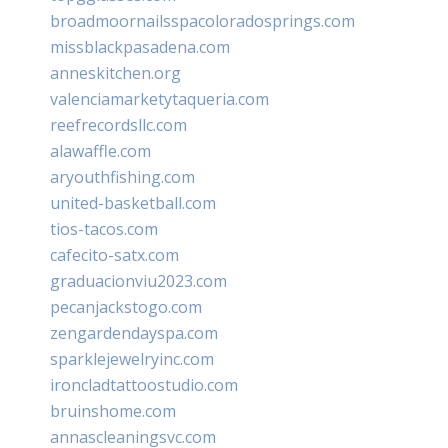
broadmoornailsspacoloradosprings.com
missblackpasadena.com
anneskitchen.org
valenciamarketytaqueria.com
reefrecordsllc.com
alawaffle.com
aryouthfishing.com
united-basketball.com
tios-tacos.com
cafecito-satx.com
graduacionviu2023.com
pecanjackstogo.com
zengardendayspa.com
sparklejewelryinc.com
ironcladtattoostudio.com
bruinshome.com
annascleaningsvc.com