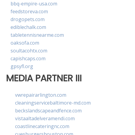
bbq-empire-usa.com
feedstoreva.com
drogopets.com
ediblechalk.com
tabletennisnearme.com
oaksofa.com
soultacohtx.com
capishcaps.com
gpsyfl.org
MEDIA PARTNER III
vwrepairarlington.com
cleaningservicebaltimore-md.com
beckslandscapeandfence.com
vistaaltadelveramendi.com
coastlinecateringnc.com
cuesburgershouston.com