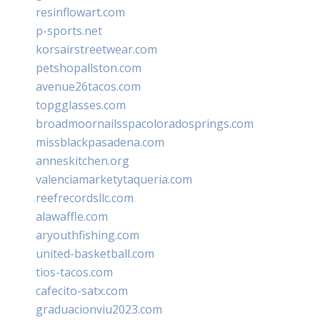
resinflowart.com
p-sports.net
korsairstreetwear.com
petshopallston.com
avenue26tacos.com
topgglasses.com
broadmoornailsspacoloradosprings.com
missblackpasadena.com
anneskitchen.org
valenciamarketytaqueria.com
reefrecordsllc.com
alawaffle.com
aryouthfishing.com
united-basketball.com
tios-tacos.com
cafecito-satx.com
graduacionviu2023.com