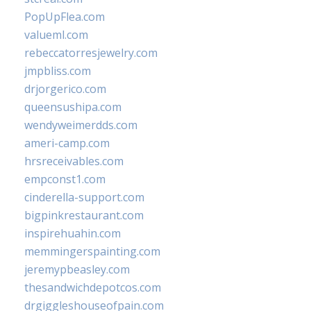
PopUpFlea.com
valueml.com
rebeccatorresjewelry.com
jmpbliss.com
drjorgerico.com
queensushipa.com
wendyweimerdds.com
ameri-camp.com
hrsreceivables.com
empconst1.com
cinderella-support.com
bigpinkrestaurant.com
inspirehuahin.com
memmingerspainting.com
jeremypbeasley.com
thesandwichdepotcos.com
drgiggleshouseofpain.com