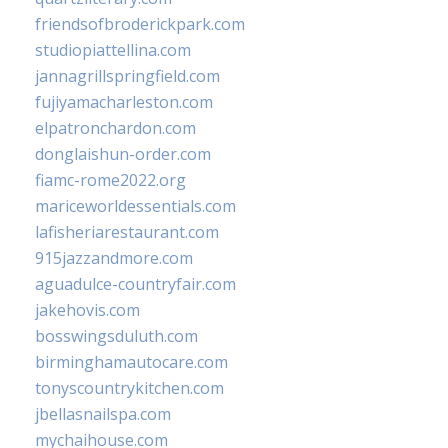
friendsofbroderickpark.com
studiopiattellina.com
jannagrillspringfield.com
fujiyamacharleston.com
elpatronchardon.com
donglaishun-order.com
fiamc-rome2022.org
mariceworldessentials.com
lafisheriarestaurant.com
915jazzandmore.com
aguadulce-countryfair.com
jakehovis.com
bosswingsduluth.com
birminghamautocare.com
tonyscountrykitchen.com
jbellasnailspa.com
mychaihouse.com