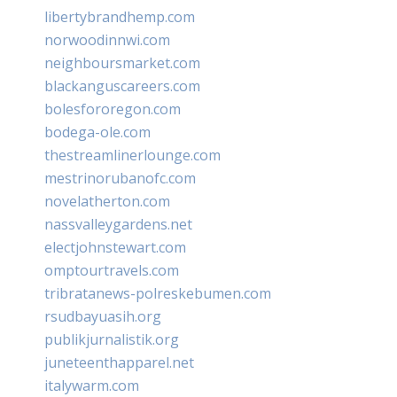
libertybrandhemp.com
norwoodinnwi.com
neighboursmarket.com
blackanguscareers.com
bolesfororegon.com
bodega-ole.com
thestreamlinerlounge.com
mestrinorubanofc.com
novelatherton.com
nassvalleygardens.net
electjohnstewart.com
omptourtravels.com
tribratanews-polreskebumen.com
rsudbayuasih.org
publikjurnalistik.org
juneteenthapparel.net
italywarm.com