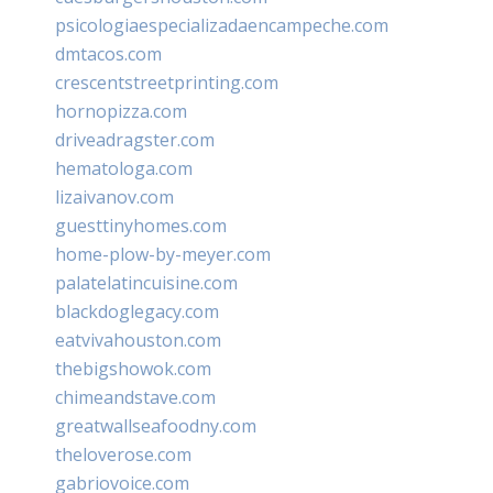
psicologiaespecializadaencampeche.com
dmtacos.com
crescentstreetprinting.com
hornopizza.com
driveadragster.com
hematologa.com
lizaivanov.com
guesttinyhomes.com
home-plow-by-meyer.com
palatelatincuisine.com
blackdoglegacy.com
eatvivahouston.com
thebigshowok.com
chimeandstave.com
greatwallseafoodny.com
theloverose.com
gabriovoice.com