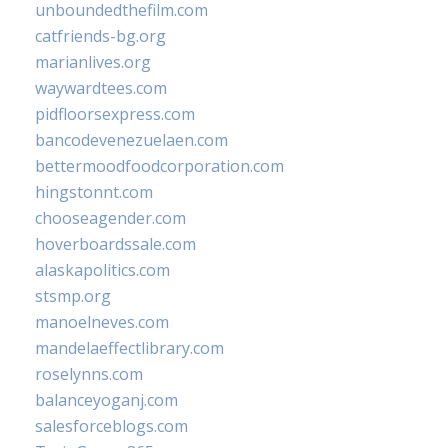
unboundedthefilm.com
catfriends-bg.org
marianlives.org
waywardtees.com
pidfloorsexpress.com
bancodevenezuelaen.com
bettermoodfoodcorporation.com
hingstonnt.com
chooseagender.com
hoverboardssale.com
alaskapolitics.com
stsmp.org
manoelneves.com
mandelaeffectlibrary.com
roselynns.com
balanceyoganj.com
salesforceblogs.com