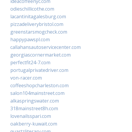
ideacoffeenyc.com
odieschillicothe.com
lacantinitagalesburg.com
pizzadeliverybristol.com
greenstarsmogcheck.com
happypawspl.com
callahansautoservicecenter.com
georgiascornermarket.com
perfectfit24-7.com
portugalprivatedriver.com
von-racer.com
coffeeshopcharleston.com
salon104mainstreet.com
alkaspringswater.com
318mainstreet8h.com
lovenailsspari.com
oakberry-kuwait.com
quartzliterary.com