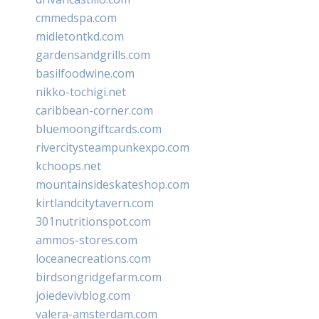
cmmedspa.com
midletontkd.com
gardensandgrills.com
basilfoodwine.com
nikko-tochigi.net
caribbean-corner.com
bluemoongiftcards.com
rivercitysteampunkexpo.com
kchoops.net
mountainsideskateshop.com
kirtlandcitytavern.com
301nutritionspot.com
ammos-stores.com
loceanecreations.com
birdsongridgefarm.com
joiedevivblog.com
valera-amsterdam.com