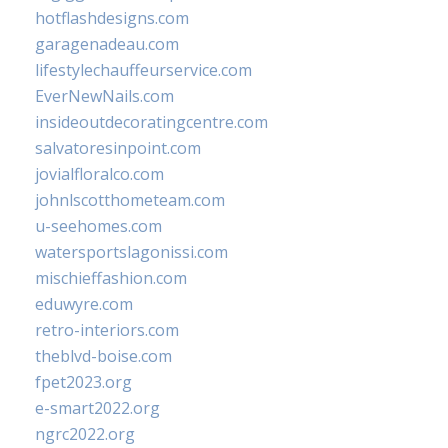
hotflashdesigns.com
garagenadeau.com
lifestylechauffeurservice.com
EverNewNails.com
insideoutdecoratingcentre.com
salvatoresinpoint.com
jovialfloralco.com
johnlscotthometeam.com
u-seehomes.com
watersportslagonissi.com
mischieffashion.com
eduwyre.com
retro-interiors.com
theblvd-boise.com
fpet2023.org
e-smart2022.org
ngrc2022.org