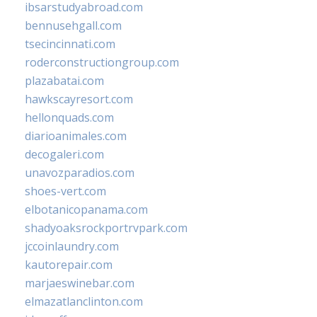
ibsarstudyabroad.com
bennusehgall.com
tsecincinnati.com
roderconstructiongroup.com
plazabatai.com
hawkscayresort.com
hellonquads.com
diarioanimales.com
decogaleri.com
unavozparadios.com
shoes-vert.com
elbotanicopanama.com
shadyoaksrockportrvpark.com
jccoinlaundry.com
kautorepair.com
marjaeswinebar.com
elmazatlanclinton.com