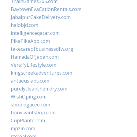
TrainGames365.com
BaytownEvaCationRentals.com
JabalpurCakeDelivery.com
halobjd.com
intelligenceqatar.com
PikaPikaApp.com
takecareofbusinessdfw.org
HamadaOfJapan.com
VersifyLifestyle.com
kingscreekadventures.com
antaeuslabs.com
purelycleanchemdry.com
WishOping.com
shoplegacee.com
bonvivantshop.com
CupPlante.com
mpzin.com
stcreal.com