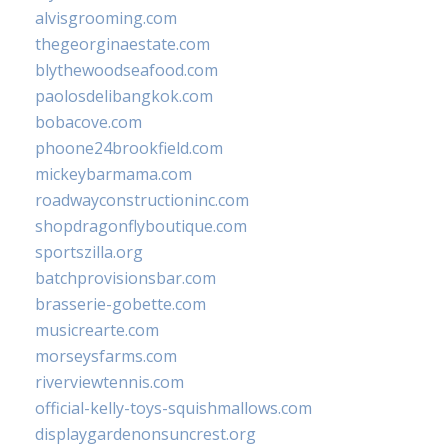
alvisgrooming.com
thegeorginaestate.com
blythewoodseafood.com
paolosdelibangkok.com
bobacove.com
phoone24brookfield.com
mickeybarmama.com
roadwayconstructioninc.com
shopdragonflyboutique.com
sportszilla.org
batchprovisionsbar.com
brasserie-gobette.com
musicrearte.com
morseysfarms.com
riverviewtennis.com
official-kelly-toys-squishmallows.com
displaygardenonsuncrest.org