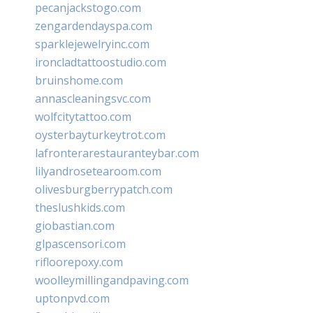
pecanjackstogo.com
zengardendayspa.com
sparklejewelryinc.com
ironcladtattoostudio.com
bruinshome.com
annascleaningsvc.com
wolfcitytattoo.com
oysterbayturkeytrot.com
lafronterarestauranteybar.com
lilyandrosetearoom.com
olivesburgberrypatch.com
theslushkids.com
giobastian.com
glpascensori.com
rifloorepoxy.com
woolleymillingandpaving.com
uptonpvd.com