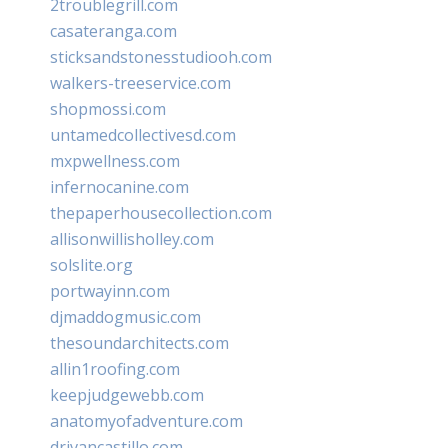
2troublegrill.com
casateranga.com
sticksandstonesstudiooh.com
walkers-treeservice.com
shopmossi.com
untamedcollectivesd.com
mxpwellness.com
infernocanine.com
thepaperhousecollection.com
allisonwillisholley.com
solslite.org
portwayinn.com
djmaddogmusic.com
thesoundarchitects.com
allin1roofing.com
keepjudgewebb.com
anatomyofadventure.com
drivancastillo.com