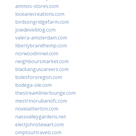
ammos-stores.com
loceanecreations.com
birdsongridgefarm.com
joiedevivblog.com
valera-amsterdam.com
libertybrandhemp.com
norwoodinnwi.com
neighboursmarket.com
blackanguscareers.com
bolesfororegon.com
bodega-ole.com
thestreamlinerlounge.com
mestrinorubanofc.com
novelatherton.com
nassvalleygardens.net
electjohnstewart.com
omptourtravels.com