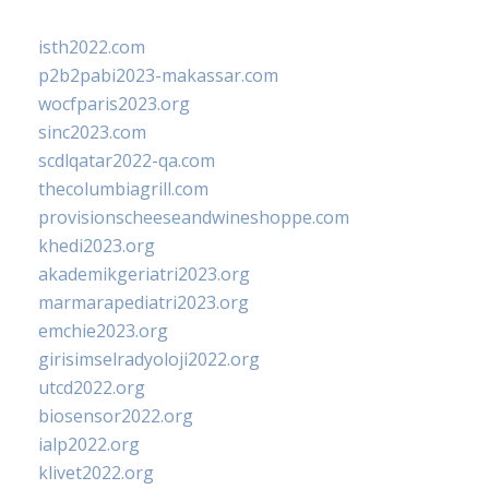
isth2022.com
p2b2pabi2023-makassar.com
wocfparis2023.org
sinc2023.com
scdlqatar2022-qa.com
thecolumbiagrill.com
provisionscheeseandwineshoppe.com
khedi2023.org
akademikgeriatri2023.org
marmarapediatri2023.org
emchie2023.org
girisimselradyoloji2022.org
utcd2022.org
biosensor2022.org
ialp2022.org
klivet2022.org