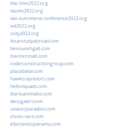
ifac-hms2022.org
taoms2022.org
iias-euromena-conference2022.org
ivd2022.org
csity2022.org
ibsarstudyabroad.com
bennusehgall.com
tsecincinnati.com
roderconstructiongroup.com
plazabatai.com
hawkscayresort.com
hellonquads.com
diarioanimales.com
decogaleri.com
unavozparadios.com
shoes-vert.com
elbotanicopanama.com