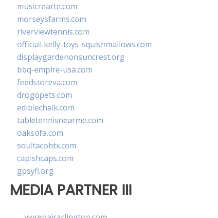
musicrearte.com
morseysfarms.com
riverviewtennis.com
official-kelly-toys-squishmallows.com
displaygardenonsuncrest.org
bbq-empire-usa.com
feedstoreva.com
drogopets.com
ediblechalk.com
tabletennisnearme.com
oaksofa.com
soultacohtx.com
capishcaps.com
gpsyfl.org
MEDIA PARTNER III
vwrepairarlington.com