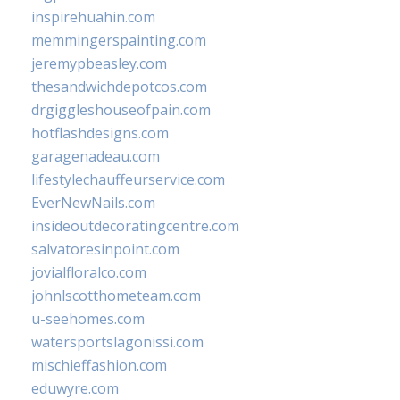
inspirehuahin.com
memmingerspainting.com
jeremypbeasley.com
thesandwichdepotcos.com
drgiggleshouseofpain.com
hotflashdesigns.com
garagenadeau.com
lifestylechauffeurservice.com
EverNewNails.com
insideoutdecoratingcentre.com
salvatoresinpoint.com
jovialfloralco.com
johnlscotthometeam.com
u-seehomes.com
watersportslagonissi.com
mischieffashion.com
eduwyre.com