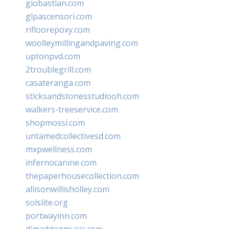
giobastian.com
glpascensori.com
rifloorepoxy.com
woolleymillingandpaving.com
uptonpvd.com
2troublegrill.com
casateranga.com
sticksandstonesstudiooh.com
walkers-treeservice.com
shopmossi.com
untamedcollectivesd.com
mxpwellness.com
infernocanine.com
thepaperhousecollection.com
allisonwillisholley.com
solslite.org
portwayinn.com
djmaddogmusic.com