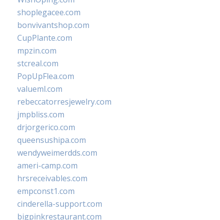
shoplegacee.com
bonvivantshop.com
CupPlante.com
mpzin.com
stcreal.com
PopUpFlea.com
valueml.com
rebeccatorresjewelry.com
jmpbliss.com
drjorgerico.com
queensushipa.com
wendyweimerdds.com
ameri-camp.com
hrsreceivables.com
empconst1.com
cinderella-support.com
bigpinkrestaurant.com