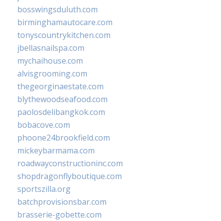
bosswingsduluth.com
birminghamautocare.com
tonyscountrykitchen.com
jbellasnailspa.com
mychaihouse.com
alvisgrooming.com
thegeorginaestate.com
blythewoodseafood.com
paolosdelibangkok.com
bobacove.com
phoone24brookfield.com
mickeybarmama.com
roadwayconstructioninc.com
shopdragonflyboutique.com
sportszilla.org
batchprovisionsbar.com
brasserie-gobette.com