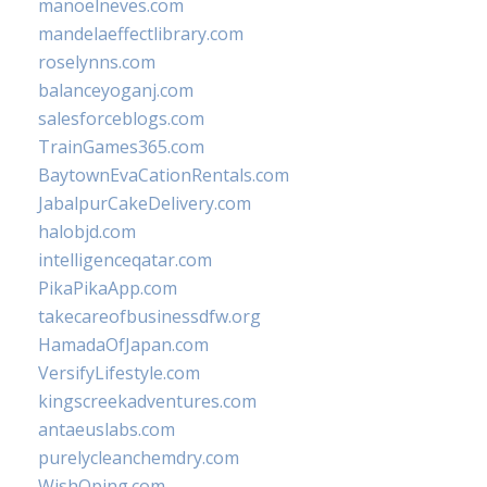
manoelneves.com
mandelaeffectlibrary.com
roselynns.com
balanceyoganj.com
salesforceblogs.com
TrainGames365.com
BaytownEvaCationRentals.com
JabalpurCakeDelivery.com
halobjd.com
intelligenceqatar.com
PikaPikaApp.com
takecareofbusinessdfw.org
HamadaOfJapan.com
VersifyLifestyle.com
kingscreekadventures.com
antaeuslabs.com
purelycleanchemdry.com
WishOping.com