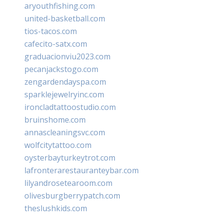
aryouthfishing.com
united-basketball.com
tios-tacos.com
cafecito-satx.com
graduacionviu2023.com
pecanjackstogo.com
zengardendayspa.com
sparklejewelryinc.com
ironcladtattoostudio.com
bruinshome.com
annascleaningsvc.com
wolfcitytattoo.com
oysterbayturkeytrot.com
lafronterarestauranteybar.com
lilyandrosetearoom.com
olivesburgberrypatch.com
theslushkids.com