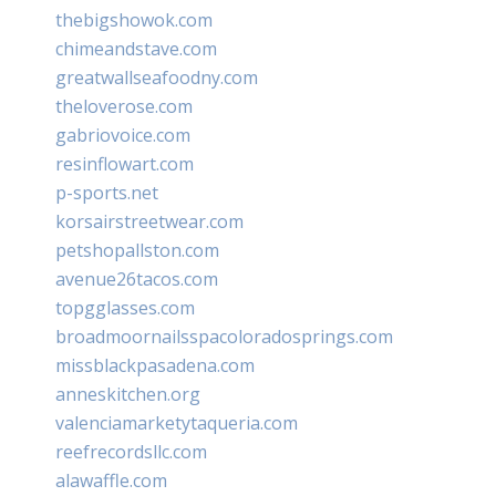
thebigshowok.com
chimeandstave.com
greatwallseafoodny.com
theloverose.com
gabriovoice.com
resinflowart.com
p-sports.net
korsairstreetwear.com
petshopallston.com
avenue26tacos.com
topgglasses.com
broadmoornailsspacoloradosprings.com
missblackpasadena.com
anneskitchen.org
valenciamarketytaqueria.com
reefrecordsllc.com
alawaffle.com