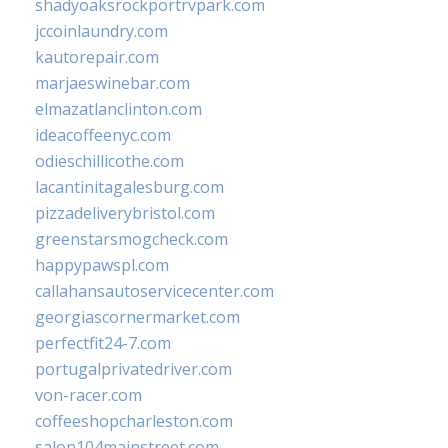
shadyoaksrockportrvpark.com
jccoinlaundry.com
kautorepair.com
marjaeswinebar.com
elmazatlanclinton.com
ideacoffeenyc.com
odieschillicothe.com
lacantinitagalesburg.com
pizzadeliverybristol.com
greenstarsmogcheck.com
happypawspl.com
callahansautoservicecenter.com
georgiascornermarket.com
perfectfit24-7.com
portugalprivatedriver.com
von-racer.com
coffeeshopcharleston.com
salon104mainstreet.com