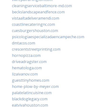
cleaningservicebaltimore-md.com
beckslandscapeandfence.com
vistaaltadelveramendi.com
coastlinecateringnc.com
cuesburgershouston.com
psicologiaespecializadaencampeche.com
dmtacos.com
crescentstreetprinting.com
hornopizza.com
driveadragster.com
hematologa.com
lizaivanov.com
guesttinyhomes.com
home-plow-by-meyer.com
palatelatincuisine.com
blackdoglegacy.com
eatvivahouston.com