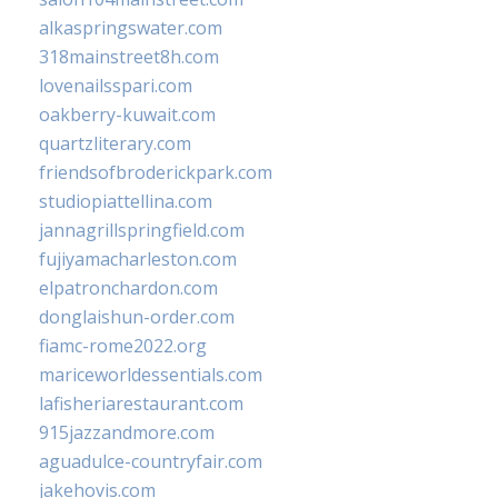
alkaspringswater.com
318mainstreet8h.com
lovenailsspari.com
oakberry-kuwait.com
quartzliterary.com
friendsofbroderickpark.com
studiopiattellina.com
jannagrillspringfield.com
fujiyamacharleston.com
elpatronchardon.com
donglaishun-order.com
fiamc-rome2022.org
mariceworldessentials.com
lafisheriarestaurant.com
915jazzandmore.com
aguadulce-countryfair.com
jakehovis.com