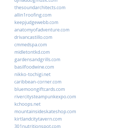
thesoundarchitects.com
allin1roofing.com
keepjudgewebb.com
anatomyofadventure.com
drivancastillo.com
cmmedspa.com
midletontkd.com
gardensandgrills.com
basilfoodwine.com
nikko-tochigi.net
caribbean-corner.com
bluemoongiftcards.com
rivercitysteampunkexpo.com
kchoops.net
mountainsideskateshop.com
kirtlandcitytavern.com
301nutritionspot.com