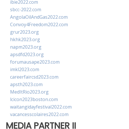
ibie2022.com
sbcc-2022.com
AngolaOilAndGas2022.com
Convoy4Freedom2022.com
grur2023.org
hkhk2023.org
napm2023.org
apsdfd2023.org
forumausape2023.com
imkl2023.com
careerfaircsd2023.com
apsth2023.com
MedItRio2023.org
lcicon2023boston.com
waitangidayfestival2022.com
vacancesscolaires2022.com
MEDIA PARTNER II