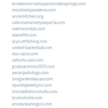
broadmoornailsspacoloradosprings.com
missblackpasadena.com
anneskitchen.org
valenciamarketytaqueria.com
reefrecordsllc.com
alawaffle.com
aryouthfishing.com
united-basketball.com
tios-tacos.com
cafecito-satx.com
graduacionviu2023.com
pecanjackstogo.com
zengardendayspa.com
sparklejewelryinc.com
ironcladtattoostudio.com
bruinshome.com
annascleaningsvc.com