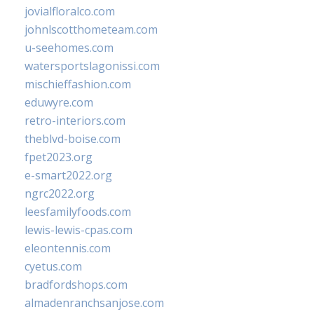
jovialfloralco.com
johnlscotthometeam.com
u-seehomes.com
watersportslagonissi.com
mischieffashion.com
eduwyre.com
retro-interiors.com
theblvd-boise.com
fpet2023.org
e-smart2022.org
ngrc2022.org
leesfamilyfoods.com
lewis-lewis-cpas.com
eleontennis.com
cyetus.com
bradfordshops.com
almadenranchsanjose.com