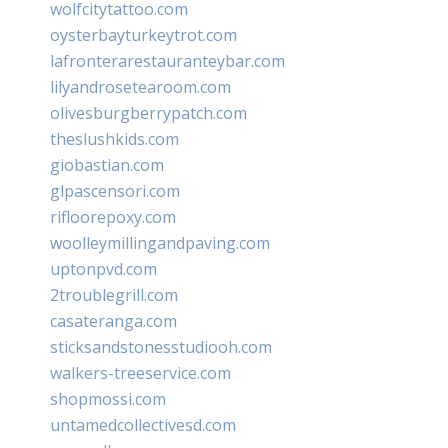
wolfcitytattoo.com
oysterbayturkeytrot.com
lafronterarestauranteybar.com
lilyandrosetearoom.com
olivesburgberrypatch.com
theslushkids.com
giobastian.com
glpascensori.com
rifloorepoxy.com
woolleymillingandpaving.com
uptonpvd.com
2troublegrill.com
casateranga.com
sticksandstonesstudiooh.com
walkers-treeservice.com
shopmossi.com
untamedcollectivesd.com