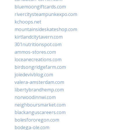
bluemoongiftcards.com
rivercitysteampunkexpo.com
kchoops.net
mountainsideskateshop.com
kirtlandcitytavern.com
301nutritionspot.com
ammos-stores.com
loceanecreations.com
birdsongridgefarm.com
joiedevivblog.com
valera-amsterdam.com
libertybrandhemp.com
norwoodinnwi.com
neighboursmarket.com
blackanguscareers.com
bolesfororegon.com
bodega-ole.com