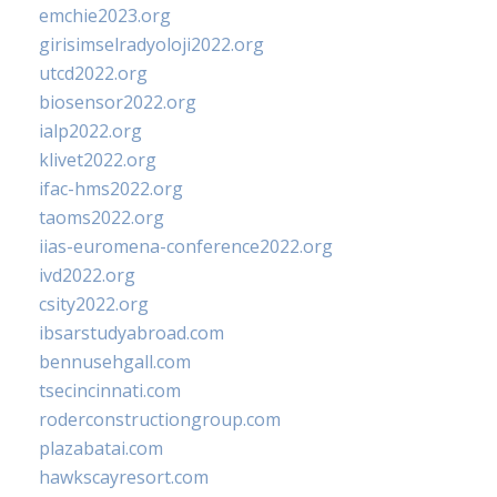
emchie2023.org
girisimselradyoloji2022.org
utcd2022.org
biosensor2022.org
ialp2022.org
klivet2022.org
ifac-hms2022.org
taoms2022.org
iias-euromena-conference2022.org
ivd2022.org
csity2022.org
ibsarstudyabroad.com
bennusehgall.com
tsecincinnati.com
roderconstructiongroup.com
plazabatai.com
hawkscayresort.com