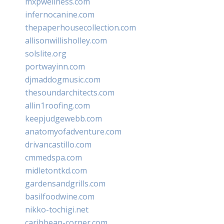
mxpwellness.com
infernocanine.com
thepaperhousecollection.com
allisonwillisholley.com
solslite.org
portwayinn.com
djmaddogmusic.com
thesoundarchitects.com
allin1roofing.com
keepjudgewebb.com
anatomyofadventure.com
drivancastillo.com
cmmedspa.com
midletontkd.com
gardensandgrills.com
basilfoodwine.com
nikko-tochigi.net
caribbean-corner.com