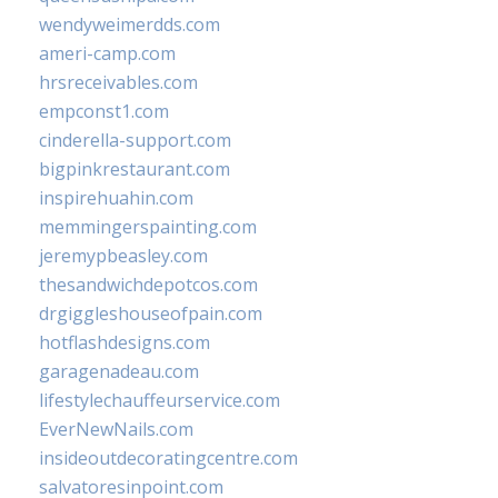
wendyweimerdds.com
ameri-camp.com
hrsreceivables.com
empconst1.com
cinderella-support.com
bigpinkrestaurant.com
inspirehuahin.com
memmingerspainting.com
jeremypbeasley.com
thesandwichdepotcos.com
drgiggleshouseofpain.com
hotflashdesigns.com
garagenadeau.com
lifestylechauffeurservice.com
EverNewNails.com
insideoutdecoratingcentre.com
salvatoresinpoint.com