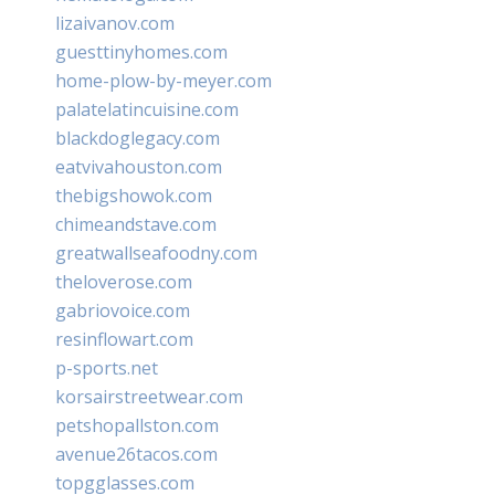
lizaivanov.com
guesttinyhomes.com
home-plow-by-meyer.com
palatelatincuisine.com
blackdoglegacy.com
eatvivahouston.com
thebigshowok.com
chimeandstave.com
greatwallseafoodny.com
theloverose.com
gabriovoice.com
resinflowart.com
p-sports.net
korsairstreetwear.com
petshopallston.com
avenue26tacos.com
topgglasses.com