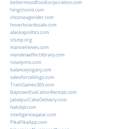
bettermoodfoodcorporation.com
hingstonnt.com
chooseagender.com
hoverboardssale.com
alaskapolitics.com
stsmp.org
manoelneves.com
mandelaeffectlibrary.com
roselynns.com
balanceyoganj.com
salesforceblogs.com
TrainGames365.com
BaytownEvaCationRentals.com
JabalpurCakeDelivery.com
halobjd.com
intelligenceqatar.com
PikaPikaApp.com