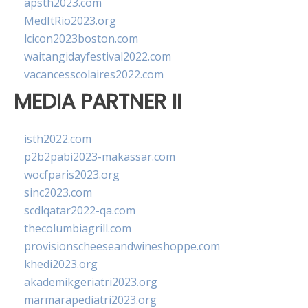
apsth2023.com
MedItRio2023.org
lcicon2023boston.com
waitangidayfestival2022.com
vacancesscolaires2022.com
MEDIA PARTNER II
isth2022.com
p2b2pabi2023-makassar.com
wocfparis2023.org
sinc2023.com
scdlqatar2022-qa.com
thecolumbiagrill.com
provisionscheeseandwineshoppe.com
khedi2023.org
akademikgeriatri2023.org
marmarapediatri2023.org