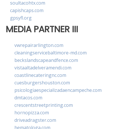
soultacohtx.com
capishcaps.com
gpsyfl.org
MEDIA PARTNER III
vwrepairarlington.com
cleaningservicebaltimore-md.com
beckslandscapeandfence.com
vistaaltadelveramendi.com
coastlinecateringnc.com
cuesburgershouston.com
psicologiaespecializadaencampeche.com
dmtacos.com
crescentstreetprinting.com
hornopizza.com
driveadragster.com
hematologa.com