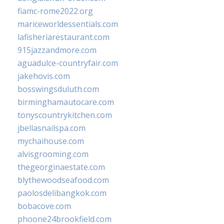
fiamc-rome2022.org
mariceworldessentials.com
lafisheriarestaurant.com
915jazzandmore.com
aguadulce-countryfair.com
jakehovis.com
bosswingsduluth.com
birminghamautocare.com
tonyscountrykitchen.com
jbellasnailspa.com
mychaihouse.com
alvisgrooming.com
thegeorginaestate.com
blythewoodseafood.com
paolosdelibangkok.com
bobacove.com
phoone24brookfield.com