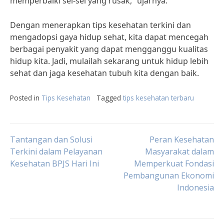
memperbaiki sel-sel yang rusak,” ujarnya.
Dengan menerapkan tips kesehatan terkini dan
mengadopsi gaya hidup sehat, kita dapat mencegah
berbagai penyakit yang dapat mengganggu kualitas
hidup kita. Jadi, mulailah sekarang untuk hidup lebih
sehat dan jaga kesehatan tubuh kita dengan baik.
Posted in
Tips Kesehatan
Tagged
tips kesehatan terbaru
Post
Tantangan dan Solusi
Peran Kesehatan
Terkini dalam Pelayanan
Masyarakat dalam
Kesehatan BPJS Hari Ini
Memperkuat Fondasi
navigation
Pembangunan Ekonomi
Indonesia