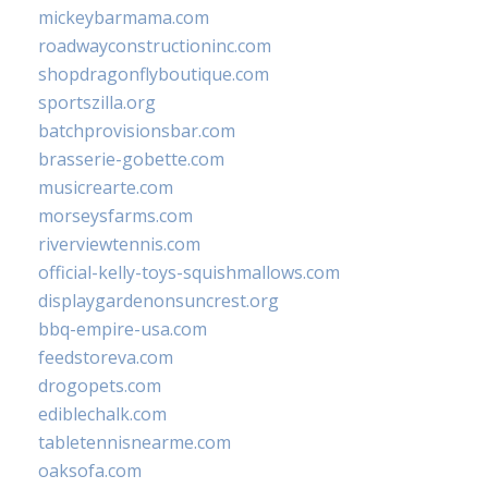
mickeybarmama.com
roadwayconstructioninc.com
shopdragonflyboutique.com
sportszilla.org
batchprovisionsbar.com
brasserie-gobette.com
musicrearte.com
morseysfarms.com
riverviewtennis.com
official-kelly-toys-squishmallows.com
displaygardenonsuncrest.org
bbq-empire-usa.com
feedstoreva.com
drogopets.com
ediblechalk.com
tabletennisnearme.com
oaksofa.com