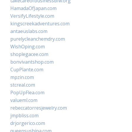
takecareofbusinessdfw.org
HamadaOfJapan.com
VersifyLifestyle.com
kingscreekadventures.com
antaeuslabs.com
purelycleanchemdry.com
WishOping.com
shoplegacee.com
bonvivantshop.com
CupPlante.com
mpzin.com
stcreal.com
PopUpFlea.com
valueml.com
rebeccatorresjewelry.com
jmpbliss.com
drjorgerico.com
queensushipa.com