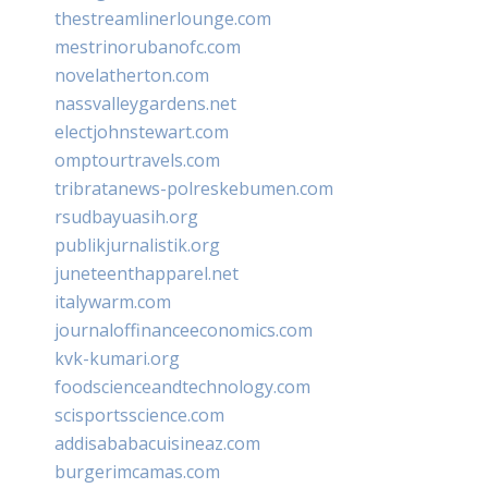
thestreamlinerlounge.com
mestrinorubanofc.com
novelatherton.com
nassvalleygardens.net
electjohnstewart.com
omptourtravels.com
tribratanews-polreskebumen.com
rsudbayuasih.org
publikjurnalistik.org
juneteenthapparel.net
italywarm.com
journaloffinanceeconomics.com
kvk-kumari.org
foodscienceandtechnology.com
scisportsscience.com
addisababacuisineaz.com
burgerimcamas.com