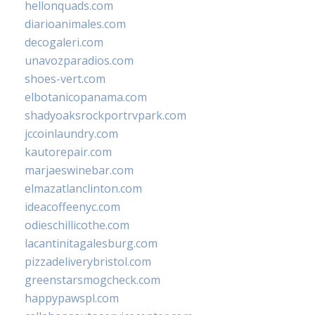
hellonquads.com
diarioanimales.com
decogaleri.com
unavozparadios.com
shoes-vert.com
elbotanicopanama.com
shadyoaksrockportrvpark.com
jccoinlaundry.com
kautorepair.com
marjaeswinebar.com
elmazatlanclinton.com
ideacoffeenyc.com
odieschillicothe.com
lacantinitagalesburg.com
pizzadeliverybristol.com
greenstarsmogcheck.com
happypawspl.com