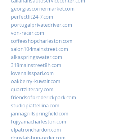
callahansautoservicecenter.com
georgiascornermarket.com
perfectfit24-7.com
portugalprivatedriver.com
von-racer.com
coffeeshopcharleston.com
salon104mainstreet.com
alkaspringswater.com
318mainstreet8h.com
lovenailsspari.com
oakberry-kuwait.com
quartzliterary.com
friendsofbroderickpark.com
studiopiattellina.com
jannagrillspringfield.com
fujiyamacharleston.com
elpatronchardon.com
donglaishun-order.com