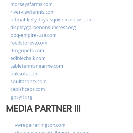
morseysfarms.com
riverviewtennis.com
official-kelly-toys-squishmallows.com
displaygardenonsuncrest.org
bbq-empire-usa.com
feedstoreva.com
drogopets.com
ediblechalk.com
tabletennisnearme.com
oaksofa.com
soultacohtx.com
capishcaps.com
gpsyfl.org
MEDIA PARTNER III
vwrepairarlington.com
cleaningservicebaltimore-md.com