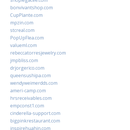
shoplegacee.com
bonvivantshop.com
CupPlante.com
mpzin.com
stcreal.com
PopUpFlea.com
valueml.com
rebeccatorresjewelry.com
jmpbliss.com
drjorgerico.com
queensushipa.com
wendyweimerdds.com
ameri-camp.com
hrsreceivables.com
empconst1.com
cinderella-support.com
bigpinkrestaurant.com
inspirehuahin.com