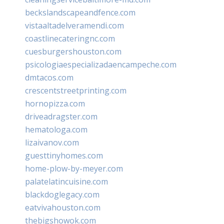
beckslandscapeandfence.com
vistaaltadelveramendi.com
coastlinecateringnc.com
cuesburgershouston.com
psicologiaespecializadaencampeche.com
dmtacos.com
crescentstreetprinting.com
hornopizza.com
driveadragster.com
hematologa.com
lizaivanov.com
guesttinyhomes.com
home-plow-by-meyer.com
palatelatincuisine.com
blackdoglegacy.com
eatvivahouston.com
thebigshowok.com