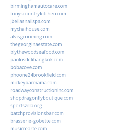
birminghamautocare.com
tonyscountrykitchen.com
jbellasnailspa.com
mychaihouse.com
alvisgrooming.com
thegeorginaestate.com
blythewoodseafood.com
paolosdelibangkok.com
bobacove.com
phoone24brookfield.com
mickeybarmama.com
roadwayconstructioninc.com
shopdragonflyboutique.com
sportszilla.org
batchprovisionsbar.com
brasserie-gobette.com
musicrearte.com