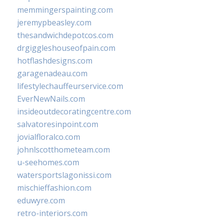
memmingerspainting.com
jeremypbeasley.com
thesandwichdepotcos.com
drgiggleshouseofpain.com
hotflashdesigns.com
garagenadeau.com
lifestylechauffeurservice.com
EverNewNails.com
insideoutdecoratingcentre.com
salvatoresinpoint.com
jovialfloralco.com
johnlscotthometeam.com
u-seehomes.com
watersportslagonissi.com
mischieffashion.com
eduwyre.com
retro-interiors.com