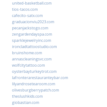
united-basketball.com
tios-tacos.com
cafecito-satx.com
graduacionviu2023.com
pecanjackstogo.com
zengardendayspa.com
sparklejewelryinc.com
ironcladtattoostudio.com
bruinshome.com
annascleaningsvc.com
wolfcitytattoo.com
oysterbayturkeytrot.com
lafronterarestauranteybar.com
lilyandrosetearoom.com
olivesburgberrypatch.com
theslushkids.com
giobastian.com