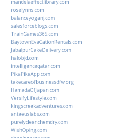
mandelaeffectlibrary.com
roselynns.com
balanceyoganj.com
salesforceblogs.com
TrainGames365.com
BaytownEvaCationRentals.com
JabalpurCakeDelivery.com
halobjd.com
intelligenceqatar.com
PikaPikaApp.com
takecareofbusinessdfw.org
HamadaOfJapan.com
VersifyLifestyle.com
kingscreekadventures.com
antaeuslabs.com
purelycleanchemdry.com
WishOping.com