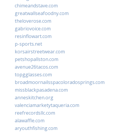
chimeandstave.com
greatwallseafoodny.com
theloverose.com
gabriovoice.com
resinflowart.com
p-sports.net
korsairstreetwear.com
petshopallston.com
avenue26tacos.com
topgglasses.com
broadmoornailsspacoloradosprings.com
missblackpasadena.com
anneskitchen.org
valenciamarketytaqueria.com
reefrecordsllc.com
alawaffle.com
aryouthfishing.com