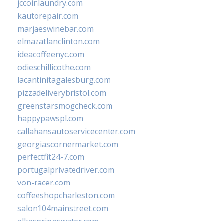
jccoinlaundry.com
kautorepair.com
marjaeswinebar.com
elmazatlanclinton.com
ideacoffeenyc.com
odieschillicothe.com
lacantinitagalesburg.com
pizzadeliverybristol.com
greenstarsmogcheck.com
happypawspl.com
callahansautoservicecenter.com
georgiascornermarket.com
perfectfit24-7.com
portugalprivatedriver.com
von-racer.com
coffeeshopcharleston.com
salon104mainstreet.com