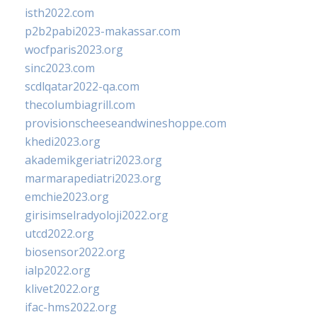
isth2022.com
p2b2pabi2023-makassar.com
wocfparis2023.org
sinc2023.com
scdlqatar2022-qa.com
thecolumbiagrill.com
provisionscheeseandwineshoppe.com
khedi2023.org
akademikgeriatri2023.org
marmarapediatri2023.org
emchie2023.org
girisimselradyoloji2022.org
utcd2022.org
biosensor2022.org
ialp2022.org
klivet2022.org
ifac-hms2022.org