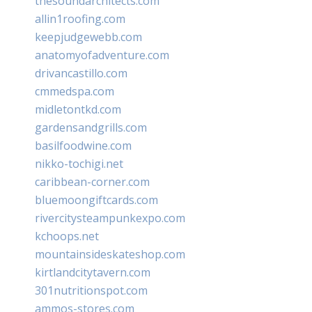
thesoundarchitects.com
allin1roofing.com
keepjudgewebb.com
anatomyofadventure.com
drivancastillo.com
cmmedspa.com
midletontkd.com
gardensandgrills.com
basilfoodwine.com
nikko-tochigi.net
caribbean-corner.com
bluemoongiftcards.com
rivercitysteampunkexpo.com
kchoops.net
mountainsideskateshop.com
kirtlandcitytavern.com
301nutritionspot.com
ammos-stores.com