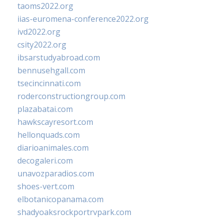
taoms2022.org
iias-euromena-conference2022.org
ivd2022.org
csity2022.org
ibsarstudyabroad.com
bennusehgall.com
tsecincinnati.com
roderconstructiongroup.com
plazabatai.com
hawkscayresort.com
hellonquads.com
diarioanimales.com
decogaleri.com
unavozparadios.com
shoes-vert.com
elbotanicopanama.com
shadyoaksrockportrvpark.com