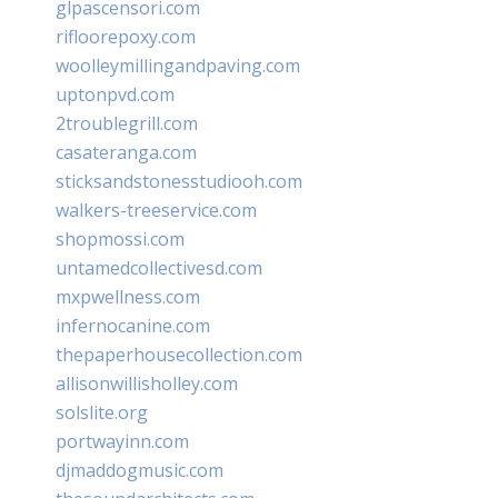
glpascensori.com
rifloorepoxy.com
woolleymillingandpaving.com
uptonpvd.com
2troublegrill.com
casateranga.com
sticksandstonesstudiooh.com
walkers-treeservice.com
shopmossi.com
untamedcollectivesd.com
mxpwellness.com
infernocanine.com
thepaperhousecollection.com
allisonwillisholley.com
solslite.org
portwayinn.com
djmaddogmusic.com