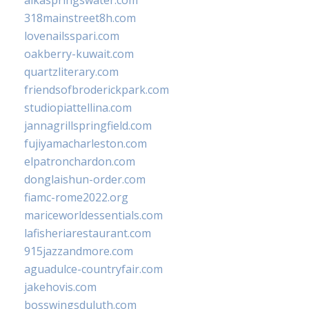
alkaspringswater.com
318mainstreet8h.com
lovenailsspari.com
oakberry-kuwait.com
quartzliterary.com
friendsofbroderickpark.com
studiopiattellina.com
jannagrillspringfield.com
fujiyamacharleston.com
elpatronchardon.com
donglaishun-order.com
fiamc-rome2022.org
mariceworldessentials.com
lafisheriarestaurant.com
915jazzandmore.com
aguadulce-countryfair.com
jakehovis.com
bosswingsduluth.com