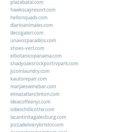
plazabatai.com
hawkscayresort.com
hellonquads.com
diarioanimales.com
decogaleri.com
unavozparadios.com
shoes-vert.com
elbotanicopanama.com
shadyoaksrockportrvpark.com
jccoinlaundry.com
kautorepair.com
marjaeswinebar.com
elmazatlanclinton.com
ideacoffeenyc.com
odieschillicothe.com
lacantinitagalesburg.com
pizzadeliverybristol.com