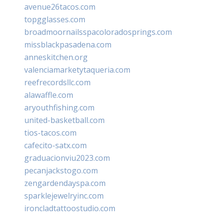
avenue26tacos.com
topgglasses.com
broadmoornailsspacoloradosprings.com
missblackpasadena.com
anneskitchen.org
valenciamarketytaqueria.com
reefrecordsllc.com
alawaffle.com
aryouthfishing.com
united-basketball.com
tios-tacos.com
cafecito-satx.com
graduacionviu2023.com
pecanjackstogo.com
zengardendayspa.com
sparklejewelryinc.com
ironcladtattoostudio.com