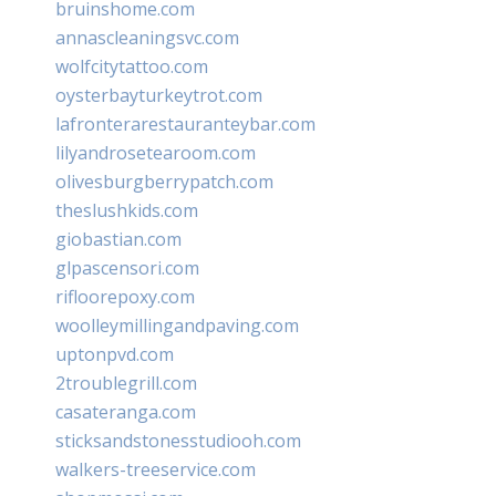
bruinshome.com
annascleaningsvc.com
wolfcitytattoo.com
oysterbayturkeytrot.com
lafronterarestauranteybar.com
lilyandrosetearoom.com
olivesburgberrypatch.com
theslushkids.com
giobastian.com
glpascensori.com
rifloorepoxy.com
woolleymillingandpaving.com
uptonpvd.com
2troublegrill.com
casateranga.com
sticksandstonesstudiooh.com
walkers-treeservice.com