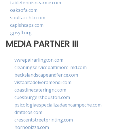
tabletennisnearme.com
oaksofa.com
soultacohtx.com
capishcaps.com
gpsyfl.org
MEDIA PARTNER III
vwrepairarlington.com
cleaningservicebaltimore-md.com
beckslandscapeandfence.com
vistaaltadelveramendi.com
coastlinecateringnc.com
cuesburgershouston.com
psicologiaespecializadaencampeche.com
dmtacos.com
crescentstreetprinting.com
hornopizza.com