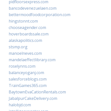
pidfloorsexpress.com
bancodevenezuelaen.com
bettermoodfoodcorporation.com
hingstonnt.com
chooseagender.com
hoverboardssale.com
alaskapolitics.com
stsmp.org
manoelneves.com
mandelaeffectlibrary.com
roselynns.com
balanceyoganj.com
salesforceblogs.com
TrainGames365.com
BaytownEvaCationRentals.com
JabalpurCakeDelivery.com
halobjd.com