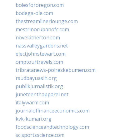
bolesfororegon.com
bodega-ole.com
thestreamlinerlounge.com
mestrinorubanofc.com
novelatherton.com
nassvalleygardens.net
electjohnstewart.com
omptourtravels.com
tribratanews-polreskebumen.com
rsudbayuasih.org
publikjurnalistik.org
juneteenthapparel.net
italywarm.com
journaloffinanceeconomics.com
kvk-kumari.org
foodscienceandtechnology.com
scisportsscience.com