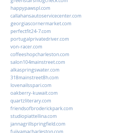
greenstarsmogcheck.com
happypawspl.com
callahansautoservicecenter.com
georgiascornermarket.com
perfectfit24-7.com
portugalprivatedriver.com
von-racer.com
coffeeshopcharleston.com
salon104mainstreet.com
alkaspringswater.com
318mainstreet8h.com
lovenailsspari.com
oakberry-kuwait.com
quartzliterary.com
friendsofbroderickpark.com
studiopiattellina.com
jannagrillspringfield.com
fujiyamacharleston.com