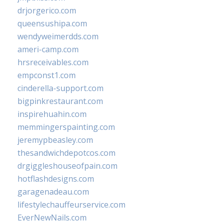
drjorgerico.com
queensushipa.com
wendyweimerdds.com
ameri-camp.com
hrsreceivables.com
empconst1.com
cinderella-support.com
bigpinkrestaurant.com
inspirehuahin.com
memmingerspainting.com
jeremypbeasley.com
thesandwichdepotcos.com
drgiggleshouseofpain.com
hotflashdesigns.com
garagenadeau.com
lifestylechauffeurservice.com
EverNewNails.com