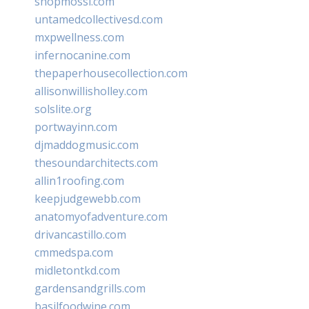
shopmossi.com
untamedcollectivesd.com
mxpwellness.com
infernocanine.com
thepaperhousecollection.com
allisonwillisholley.com
solslite.org
portwayinn.com
djmaddogmusic.com
thesoundarchitects.com
allin1roofing.com
keepjudgewebb.com
anatomyofadventure.com
drivancastillo.com
cmmedspa.com
midletontkd.com
gardensandgrills.com
basilfoodwine.com