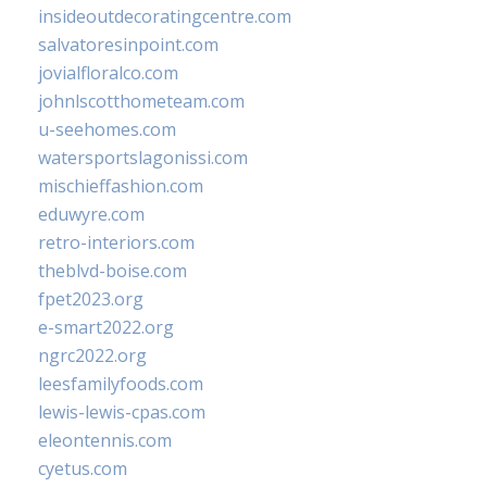
insideoutdecoratingcentre.com
salvatoresinpoint.com
jovialfloralco.com
johnlscotthometeam.com
u-seehomes.com
watersportslagonissi.com
mischieffashion.com
eduwyre.com
retro-interiors.com
theblvd-boise.com
fpet2023.org
e-smart2022.org
ngrc2022.org
leesfamilyfoods.com
lewis-lewis-cpas.com
eleontennis.com
cyetus.com