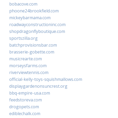
bobacove.com
phoone24brookfield.com
mickeybarmama.com
roadwayconstructioninc.com
shopdragonflyboutique.com
sportszilla.org
batchprovisionsbar.com
brasserie-gobette.com
musicrearte.com
morseysfarms.com
riverviewtennis.com
official-kelly-toys-squishmallows.com
displaygardenonsuncrest.org
bbq-empire-usa.com
feedstoreva.com
drogopets.com
ediblechalk.com