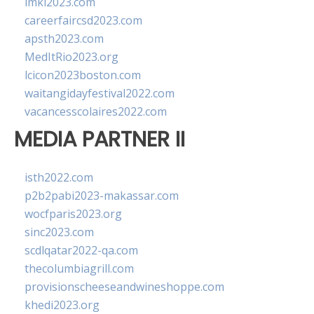
imkl2023.com
careerfaircsd2023.com
apsth2023.com
MedItRio2023.org
lcicon2023boston.com
waitangidayfestival2022.com
vacancesscolaires2022.com
MEDIA PARTNER II
isth2022.com
p2b2pabi2023-makassar.com
wocfparis2023.org
sinc2023.com
scdlqatar2022-qa.com
thecolumbiagrill.com
provisionscheeseandwineshoppe.com
khedi2023.org