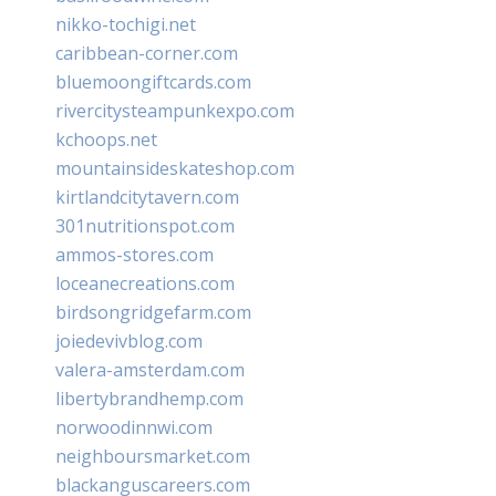
nikko-tochigi.net
caribbean-corner.com
bluemoongiftcards.com
rivercitysteampunkexpo.com
kchoops.net
mountainsideskateshop.com
kirtlandcitytavern.com
301nutritionspot.com
ammos-stores.com
loceanecreations.com
birdsongridgefarm.com
joiedevivblog.com
valera-amsterdam.com
libertybrandhemp.com
norwoodinnwi.com
neighboursmarket.com
blackanguscareers.com