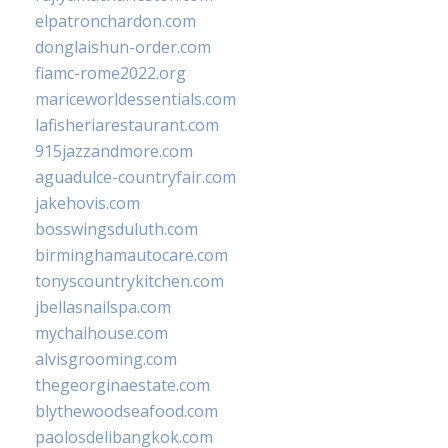
elpatronchardon.com
donglaishun-order.com
fiamc-rome2022.org
mariceworldessentials.com
lafisheriarestaurant.com
915jazzandmore.com
aguadulce-countryfair.com
jakehovis.com
bosswingsduluth.com
birminghamautocare.com
tonyscountrykitchen.com
jbellasnailspa.com
mychaihouse.com
alvisgrooming.com
thegeorginaestate.com
blythewoodseafood.com
paolosdelibangkok.com