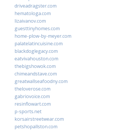
driveadragster.com
hematologa.com
lizaivanov.com
guesttinyhomes.com
home-plow-by-meyer.com
palatelatincuisine.com
blackdoglegacy.com
eatvivahouston.com
thebigshowok.com
chimeandstave.com
greatwallseafoodny.com
theloverose.com
gabriovoice.com
resinflowart.com
p-sports.net
korsairstreetwear.com
petshopallston.com