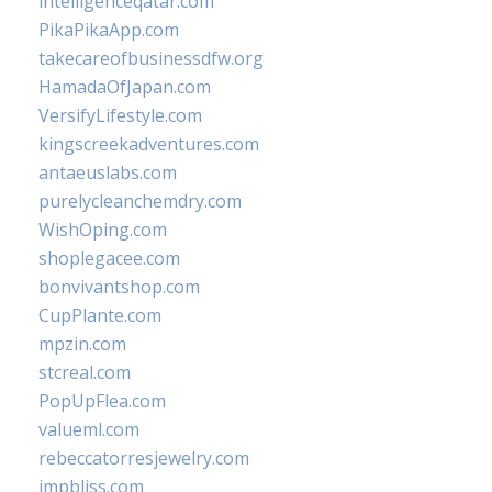
intelligenceqatar.com
PikaPikaApp.com
takecareofbusinessdfw.org
HamadaOfJapan.com
VersifyLifestyle.com
kingscreekadventures.com
antaeuslabs.com
purelycleanchemdry.com
WishOping.com
shoplegacee.com
bonvivantshop.com
CupPlante.com
mpzin.com
stcreal.com
PopUpFlea.com
valueml.com
rebeccatorresjewelry.com
jmpbliss.com