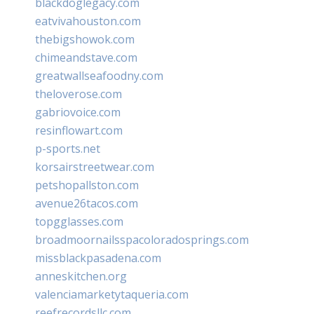
blackdoglegacy.com
eatvivahouston.com
thebigshowok.com
chimeandstave.com
greatwallseafoodny.com
theloverose.com
gabriovoice.com
resinflowart.com
p-sports.net
korsairstreetwear.com
petshopallston.com
avenue26tacos.com
topgglasses.com
broadmoornailsspacoloradosprings.com
missblackpasadena.com
anneskitchen.org
valenciamarketytaqueria.com
reefrecordsllc.com