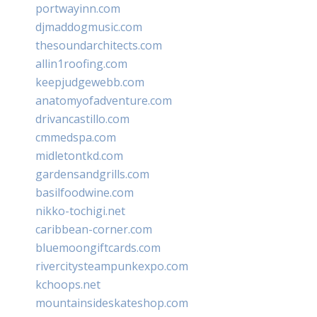
portwayinn.com
djmaddogmusic.com
thesoundarchitects.com
allin1roofing.com
keepjudgewebb.com
anatomyofadventure.com
drivancastillo.com
cmmedspa.com
midletontkd.com
gardensandgrills.com
basilfoodwine.com
nikko-tochigi.net
caribbean-corner.com
bluemoongiftcards.com
rivercitysteampunkexpo.com
kchoops.net
mountainsideskateshop.com