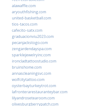
alawaffle.com
aryouthfishing.com
united-basketball.com
tios-tacos.com
cafecito-satx.com
graduacionviu2023.com
pecanjackstogo.com
zengardendayspa.com
sparklejewelryinc.com
ironcladtattoostudio.com
bruinshome.com
annascleaningsvc.com
wolfcitytattoo.com
oysterbayturkeytrot.com
lafronterarestauranteybar.com
lilyandrosetearoom.com
olivesburgberrypatch.com