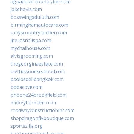
aguadulce-countryfair.com
jakehovis.com
bosswingsduluth.com
birminghamautocare.com
tonyscountrykitchen.com
jbellasnailspa.com
mychaihouse.com
alvisgrooming.com
thegeorginaestate.com
blythewoodseafood.com
paolosdelibangkok.com
bobacove.com
phoone24brookfield.com
mickeybarmama.com
roadwayconstructioninc.com
shopdragonflyboutique.com
sportszilla.org
batchprovisionsbar.com