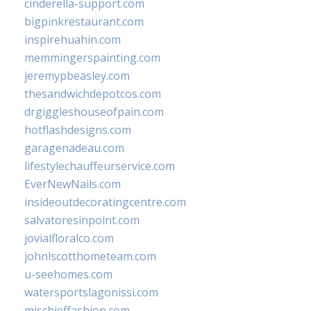
cinderella-support.com
bigpinkrestaurant.com
inspirehuahin.com
memmingerspainting.com
jeremypbeasley.com
thesandwichdepotcos.com
drgiggleshouseofpain.com
hotflashdesigns.com
garagenadeau.com
lifestylechauffeurservice.com
EverNewNails.com
insideoutdecoratingcentre.com
salvatoresinpoint.com
jovialfloralco.com
johnlscotthometeam.com
u-seehomes.com
watersportslagonissi.com
mischieffashion.com