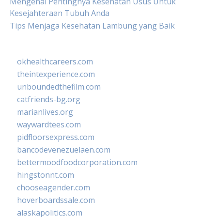
Mengenal Pentingnya Kesehatan Usus Untuk
Kesejahteraan Tubuh Anda
Tips Menjaga Kesehatan Lambung yang Baik
okhealthcareers.com
theintexperience.com
unboundedthefilm.com
catfriends-bg.org
marianlives.org
waywardtees.com
pidfloorsexpress.com
bancodevenezuelaen.com
bettermoodfoodcorporation.com
hingstonnt.com
chooseagender.com
hoverboardssale.com
alaskapolitics.com