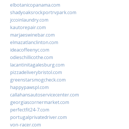
elbotanicopanama.com
shadyoaksrockportrvpark.com
jccoinlaundry.com
kautorepair.com
marjaeswinebar.com
elmazatlanclinton.com
ideacoffeenyc.com
odieschillicothe.com
lacantinitagalesburg.com
pizzadeliverybristol.com
greenstarsmogcheck.com
happypawspl.com
callahansautoservicecenter.com
georgiascornermarket.com
perfectfit24-7.com
portugalprivatedriver.com
von-racer.com