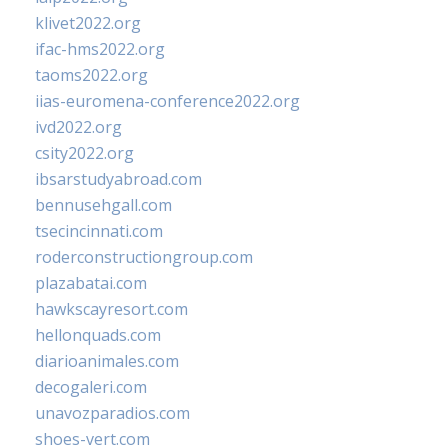
klivet2022.org
ifac-hms2022.org
taoms2022.org
iias-euromena-conference2022.org
ivd2022.org
csity2022.org
ibsarstudyabroad.com
bennusehgall.com
tsecincinnati.com
roderconstructiongroup.com
plazabatai.com
hawkscayresort.com
hellonquads.com
diarioanimales.com
decogaleri.com
unavozparadios.com
shoes-vert.com