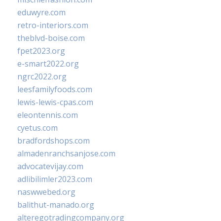
eduwyre.com
retro-interiors.com
theblvd-boise.com
fpet2023.org
e-smart2022.org
ngrc2022.org
leesfamilyfoods.com
lewis-lewis-cpas.com
eleontennis.com
cyetus.com
bradfordshops.com
almadenranchsanjose.com
advocatevijay.com
adlibilimler2023.com
naswwebed.org
balithut-manado.org
alteregotradingcompany.org