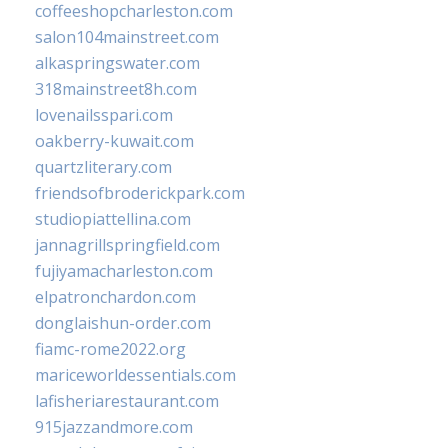
coffeeshopcharleston.com
salon104mainstreet.com
alkaspringswater.com
318mainstreet8h.com
lovenailsspari.com
oakberry-kuwait.com
quartzliterary.com
friendsofbroderickpark.com
studiopiattellina.com
jannagrillspringfield.com
fujiyamacharleston.com
elpatronchardon.com
donglaishun-order.com
fiamc-rome2022.org
mariceworldessentials.com
lafisheriarestaurant.com
915jazzandmore.com