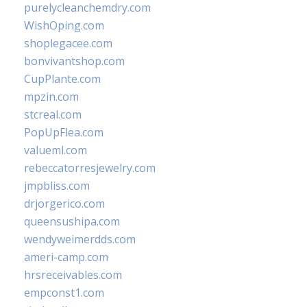
purelycleanchemdry.com
WishOping.com
shoplegacee.com
bonvivantshop.com
CupPlante.com
mpzin.com
stcreal.com
PopUpFlea.com
valueml.com
rebeccatorresjewelry.com
jmpbliss.com
drjorgerico.com
queensushipa.com
wendyweimerdds.com
ameri-camp.com
hrsreceivables.com
empconst1.com