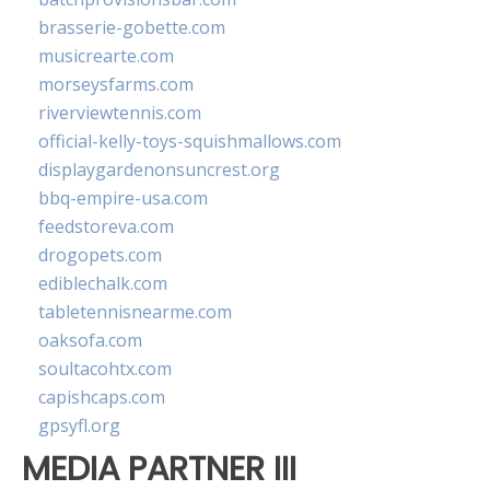
brasserie-gobette.com
musicrearte.com
morseysfarms.com
riverviewtennis.com
official-kelly-toys-squishmallows.com
displaygardenonsuncrest.org
bbq-empire-usa.com
feedstoreva.com
drogopets.com
ediblechalk.com
tabletennisnearme.com
oaksofa.com
soultacohtx.com
capishcaps.com
gpsyfl.org
MEDIA PARTNER III