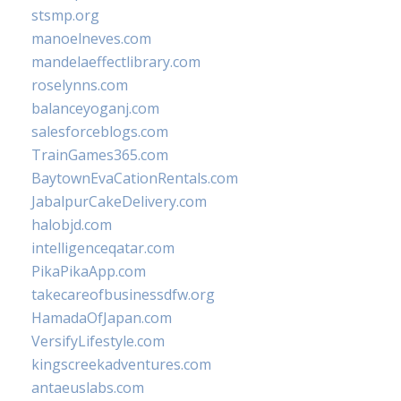
stsmp.org
manoelneves.com
mandelaeffectlibrary.com
roselynns.com
balanceyoganj.com
salesforceblogs.com
TrainGames365.com
BaytownEvaCationRentals.com
JabalpurCakeDelivery.com
halobjd.com
intelligenceqatar.com
PikaPikaApp.com
takecareofbusinessdfw.org
HamadaOfJapan.com
VersifyLifestyle.com
kingscreekadventures.com
antaeuslabs.com