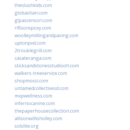
theslushkids.com
giobastian.com
glpascensori.com
rifloorepoxy.com
woolleymillingandpaving.com
uptonpvd.com
2troublegrill.com
casateranga.com
sticksandstonesstudiooh.com
walkers-treeservice.com
shopmossi.com
untamedcollectivesd.com
mxpwellness.com
infernocanine.com
thepaperhousecollection.com
allisonwillisholley.com
solslite.org