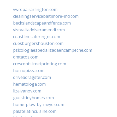
vwrepairarlington.com
cleaningservicebaltimore-md.com
beckslandscapeandfence.com
vistaaltadelveramendi.com
coastlinecateringnc.com
cuesburgershouston.com
psicologiaespecializadaencampeche.com
dmtacos.com
crescentstreetprinting.com
hornopizza.com
driveadragster.com
hematologa.com
lizaivanov.com
guesttinyhomes.com
home-plow-by-meyer.com
palatelatincuisine.com