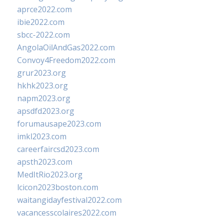
aprce2022.com
ibie2022.com
sbcc-2022.com
AngolaOilAndGas2022.com
Convoy4Freedom2022.com
grur2023.org
hkhk2023.org
napm2023.org
apsdfd2023.org
forumausape2023.com
imkl2023.com
careerfaircsd2023.com
apsth2023.com
MedItRio2023.org
lcicon2023boston.com
waitangidayfestival2022.com
vacancesscolaires2022.com