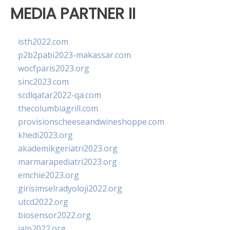
MEDIA PARTNER II
isth2022.com
p2b2pabi2023-makassar.com
wocfparis2023.org
sinc2023.com
scdlqatar2022-qa.com
thecolumbiagrill.com
provisionscheeseandwineshoppe.com
khedi2023.org
akademikgeriatri2023.org
marmarapediatri2023.org
emchie2023.org
girisimselradyoloji2022.org
utcd2022.org
biosensor2022.org
ialp2022.org