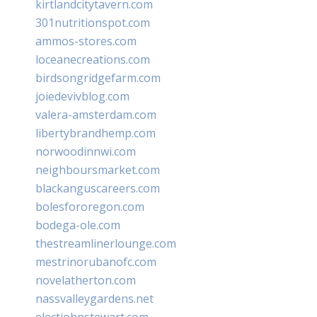
kirtlandcitytavern.com
301nutritionspot.com
ammos-stores.com
loceanecreations.com
birdsongridgefarm.com
joiedevivblog.com
valera-amsterdam.com
libertybrandhemp.com
norwoodinnwi.com
neighboursmarket.com
blackanguscareers.com
bolesfororegon.com
bodega-ole.com
thestreamlinerlounge.com
mestrinorubanofc.com
novelatherton.com
nassvalleygardens.net
electjohnstewart.com