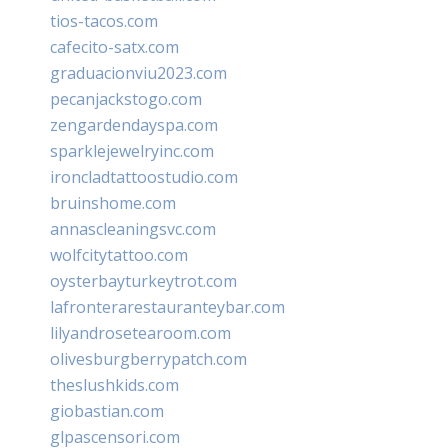
tios-tacos.com
cafecito-satx.com
graduacionviu2023.com
pecanjackstogo.com
zengardendayspa.com
sparklejewelryinc.com
ironcladtattoostudio.com
bruinshome.com
annascleaningsvc.com
wolfcitytattoo.com
oysterbayturkeytrot.com
lafronterarestauranteybar.com
lilyandrosetearoom.com
olivesburgberrypatch.com
theslushkids.com
giobastian.com
glpascensori.com