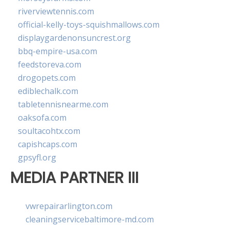
riverviewtennis.com
official-kelly-toys-squishmallows.com
displaygardenonsuncrest.org
bbq-empire-usa.com
feedstoreva.com
drogopets.com
ediblechalk.com
tabletennisnearme.com
oaksofa.com
soultacohtx.com
capishcaps.com
gpsyfl.org
MEDIA PARTNER III
vwrepairarlington.com
cleaningservicebaltimore-md.com