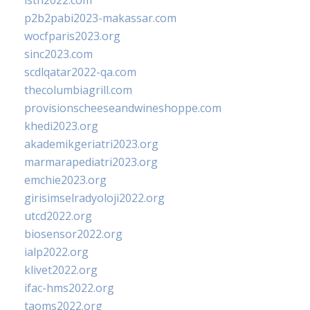
isth2022.com
p2b2pabi2023-makassar.com
wocfparis2023.org
sinc2023.com
scdlqatar2022-qa.com
thecolumbiagrill.com
provisionscheeseandwineshoppe.com
khedi2023.org
akademikgeriatri2023.org
marmarapediatri2023.org
emchie2023.org
girisimselradyoloji2022.org
utcd2022.org
biosensor2022.org
ialp2022.org
klivet2022.org
ifac-hms2022.org
taoms2022.org