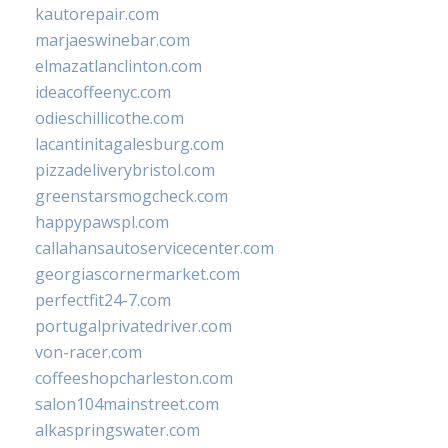
kautorepair.com
marjaeswinebar.com
elmazatlanclinton.com
ideacoffeenyc.com
odieschillicothe.com
lacantinitagalesburg.com
pizzadeliverybristol.com
greenstarsmogcheck.com
happypawspl.com
callahansautoservicecenter.com
georgiascornermarket.com
perfectfit24-7.com
portugalprivatedriver.com
von-racer.com
coffeeshopcharleston.com
salon104mainstreet.com
alkaspringswater.com