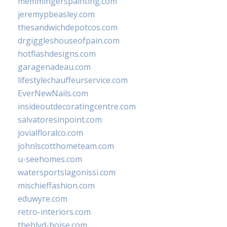
memmingerspainting.com
jeremypbeasley.com
thesandwichdepotcos.com
drgiggleshouseofpain.com
hotflashdesigns.com
garagenadeau.com
lifestylechauffeurservice.com
EverNewNails.com
insideoutdecoratingcentre.com
salvatoresinpoint.com
jovialfloralco.com
johnlscotthometeam.com
u-seehomes.com
watersportslagonissi.com
mischieffashion.com
eduwyre.com
retro-interiors.com
theblvd-boise.com