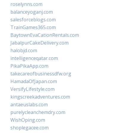
roselynns.com
balanceyoganj.com
salesforceblogs.com
TrainGames365.com
BaytownEvaCationRentals.com
JabalpurCakeDelivery.com
halobjd.com
intelligenceqatar.com
PikaPikaApp.com
takecareofbusinessdfw.org
HamadaOfJapan.com
VersifyLifestyle.com
kingscreekadventures.com
antaeuslabs.com
purelycleanchemdry.com
WishOping.com
shoplegacee.com