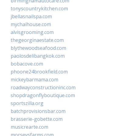
birminghamautocare.com
tonyscountrykitchen.com
jbellasnailspa.com
mychaihouse.com
alvisgrooming.com
thegeorginaestate.com
blythewoodseafood.com
paolosdelibangkok.com
bobacove.com
phoone24brookfield.com
mickeybarmama.com
roadwayconstructioninc.com
shopdragonflyboutique.com
sportszilla.org
batchprovisionsbar.com
brasserie-gobette.com
musicrearte.com
morseysfarms.com