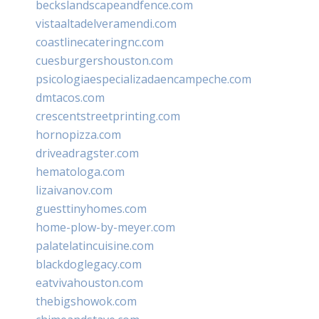
beckslandscapeandfence.com
vistaaltadelveramendi.com
coastlinecateringnc.com
cuesburgershouston.com
psicologiaespecializadaencampeche.com
dmtacos.com
crescentstreetprinting.com
hornopizza.com
driveadragster.com
hematologa.com
lizaivanov.com
guesttinyhomes.com
home-plow-by-meyer.com
palatelatincuisine.com
blackdoglegacy.com
eatvivahouston.com
thebigshowok.com