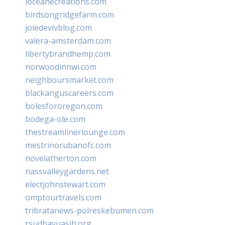
loceanecreations.com
birdsongridgefarm.com
joiedevivblog.com
valera-amsterdam.com
libertybrandhemp.com
norwoodinnwi.com
neighboursmarket.com
blackanguscareers.com
bolesfororegon.com
bodega-ole.com
thestreamlinerlounge.com
mestrinorubanofc.com
novelatherton.com
nassvalleygardens.net
electjohnstewart.com
omptourtravels.com
tribratanews-polreskebumen.com
rsudbayuasih.org