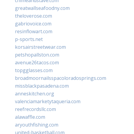
chimeandstave.com
greatwallseafoodny.com
theloverose.com
gabriovoice.com
resinflowart.com
p-sports.net
korsairstreetwear.com
petshopallston.com
avenue26tacos.com
topgglasses.com
broadmoornailsspacoloradosprings.com
missblackpasadena.com
anneskitchen.org
valenciamarketytaqueria.com
reefrecordsllc.com
alawaffle.com
aryouthfishing.com
united-basketball.com