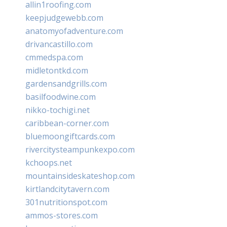
allin1roofing.com
keepjudgewebb.com
anatomyofadventure.com
drivancastillo.com
cmmedspa.com
midletontkd.com
gardensandgrills.com
basilfoodwine.com
nikko-tochigi.net
caribbean-corner.com
bluemoongiftcards.com
rivercitysteampunkexpo.com
kchoops.net
mountainsideskateshop.com
kirtlandcitytavern.com
301nutritionspot.com
ammos-stores.com