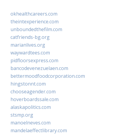
okhealthcareers.com
theintexperience.com
unboundedthefilm.com
catfriends-bg.org
marianlives.org
waywardtees.com
pidfloorsexpress.com
bancodevenezuelaen.com
bettermoodfoodcorporation.com
hingstonnt.com
chooseagender.com
hoverboardssale.com
alaskapolitics.com
stsmp.org
manoelneves.com
mandelaeffectlibrary.com