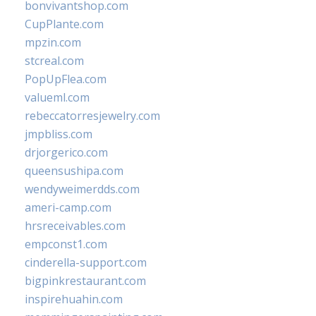
bonvivantshop.com
CupPlante.com
mpzin.com
stcreal.com
PopUpFlea.com
valueml.com
rebeccatorresjewelry.com
jmpbliss.com
drjorgerico.com
queensushipa.com
wendyweimerdds.com
ameri-camp.com
hrsreceivables.com
empconst1.com
cinderella-support.com
bigpinkrestaurant.com
inspirehuahin.com