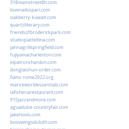
318mainstreet8h.com
lovenailsspari.com
oakberry-kuwait.com
quartzliterary.com
friendsofbroderickpark.com
studiopiattellina.com
jannagrillspringfield.com
fujiyamacharleston.com
elpatronchardon.com
donglaishun-order.com
fiamc-rome2022.org
mariceworldessentials.com
lafisheriarestaurant.com
915jazzandmore.com
aguadulce-countryfair.com
jakehovis.com
bosswingsduluth.com