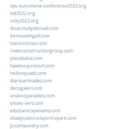
iias-euromena-conference2022.org
ivd2022.org
csity2022.org
ibsarstudyabroad.com
bennusehgall.com
tsecincinnati.com
roderconstructiongroup.com
plazabatai.com
hawkscayresort.com
hellonquads.com
diarioanimales.com
decogaleri.com
unavozparadios.com
shoes-vert.com
elbotanicopanama.com
shadyoaksrockportrvpark.com
jccoinlaundry.com