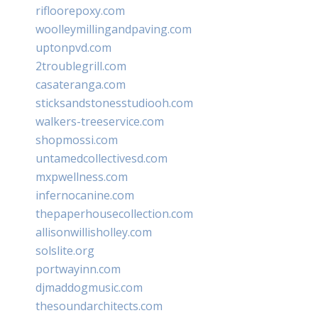
rifloorepoxy.com
woolleymillingandpaving.com
uptonpvd.com
2troublegrill.com
casateranga.com
sticksandstonesstudiooh.com
walkers-treeservice.com
shopmossi.com
untamedcollectivesd.com
mxpwellness.com
infernocanine.com
thepaperhousecollection.com
allisonwillisholley.com
solslite.org
portwayinn.com
djmaddogmusic.com
thesoundarchitects.com