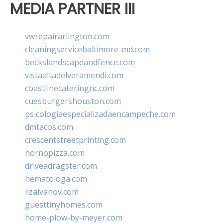
MEDIA PARTNER III
vwrepairarlington.com
cleaningservicebaltimore-md.com
beckslandscapeandfence.com
vistaaltadelveramendi.com
coastlinecateringnc.com
cuesburgershouston.com
psicologiaespecializadaencampeche.com
dmtacos.com
crescentstreetprinting.com
hornopizza.com
driveadragster.com
hematologa.com
lizaivanov.com
guesttinyhomes.com
home-plow-by-meyer.com