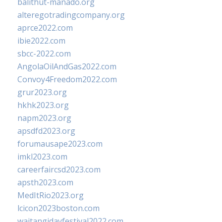
balithut-manado.org
alteregotradingcompany.org
aprce2022.com
ibie2022.com
sbcc-2022.com
AngolaOilAndGas2022.com
Convoy4Freedom2022.com
grur2023.org
hkhk2023.org
napm2023.org
apsdfd2023.org
forumausape2023.com
imkl2023.com
careerfaircsd2023.com
apsth2023.com
MedItRio2023.org
lcicon2023boston.com
waitangidayfestival2022.com