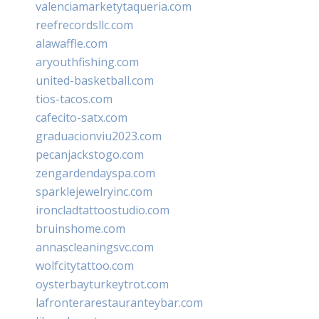
valenciamarketytaqueria.com
reefrecordsllc.com
alawaffle.com
aryouthfishing.com
united-basketball.com
tios-tacos.com
cafecito-satx.com
graduacionviu2023.com
pecanjackstogo.com
zengardendayspa.com
sparklejewelryinc.com
ironcladtattoostudio.com
bruinshome.com
annascleaningsvc.com
wolfcitytattoo.com
oysterbayturkeytrot.com
lafronterarestauranteybar.com