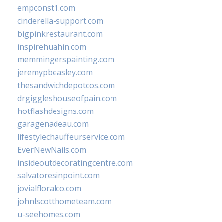
empconst1.com
cinderella-support.com
bigpinkrestaurant.com
inspirehuahin.com
memmingerspainting.com
jeremypbeasley.com
thesandwichdepotcos.com
drgiggleshouseofpain.com
hotflashdesigns.com
garagenadeau.com
lifestylechauffeurservice.com
EverNewNails.com
insideoutdecoratingcentre.com
salvatoresinpoint.com
jovialfloralco.com
johnlscotthometeam.com
u-seehomes.com