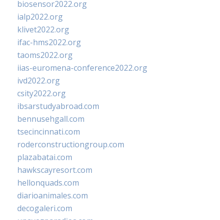
biosensor2022.org
ialp2022.org
klivet2022.org
ifac-hms2022.org
taoms2022.org
iias-euromena-conference2022.org
ivd2022.org
csity2022.org
ibsarstudyabroad.com
bennusehgall.com
tsecincinnati.com
roderconstructiongroup.com
plazabatai.com
hawkscayresort.com
hellonquads.com
diarioanimales.com
decogaleri.com