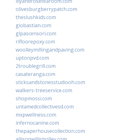
lilyandrosetearoom.com
olivesburgberrypatch.com
theslushkids.com
giobastian.com
glpascensori.com
rifloorepoxy.com
woolleymillingandpaving.com
uptonpvd.com
2troublegrill.com
casateranga.com
sticksandstonesstudiooh.com
walkers-treeservice.com
shopmossi.com
untamedcollectivesd.com
mxpwellness.com
infernocanine.com
thepaperhousecollection.com
allisonwillisholley.com