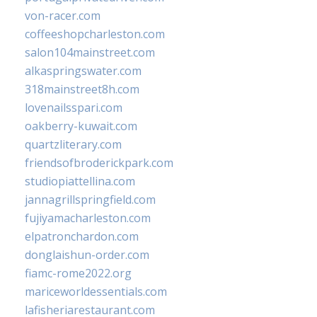
von-racer.com
coffeeshopcharleston.com
salon104mainstreet.com
alkaspringswater.com
318mainstreet8h.com
lovenailsspari.com
oakberry-kuwait.com
quartzliterary.com
friendsofbroderickpark.com
studiopiattellina.com
jannagrillspringfield.com
fujiyamacharleston.com
elpatronchardon.com
donglaishun-order.com
fiamc-rome2022.org
mariceworldessentials.com
lafisheriarestaurant.com