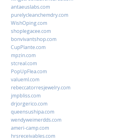
antaeuslabs.com
purelycleanchemdry.com
WishOping.com
shoplegacee.com
bonvivantshop.com
CupPlante.com
mpzin.com
stcreal.com
PopUpFlea.com
valueml.com
rebeccatorresjewelry.com
jmpbliss.com
drjorgerico.com
queensushipa.com
wendyweimerdds.com
ameri-camp.com
hrsreceivables.com