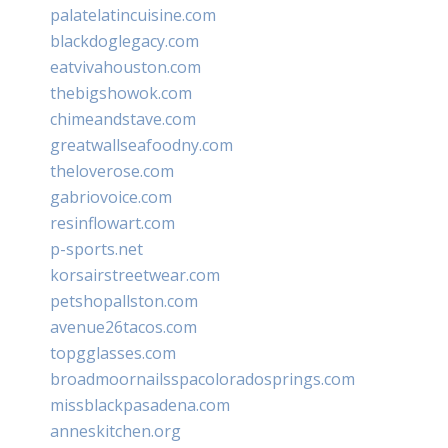
palatelatincuisine.com
blackdoglegacy.com
eatvivahouston.com
thebigshowok.com
chimeandstave.com
greatwallseafoodny.com
theloverose.com
gabriovoice.com
resinflowart.com
p-sports.net
korsairstreetwear.com
petshopallston.com
avenue26tacos.com
topgglasses.com
broadmoornailsspacoloradosprings.com
missblackpasadena.com
anneskitchen.org