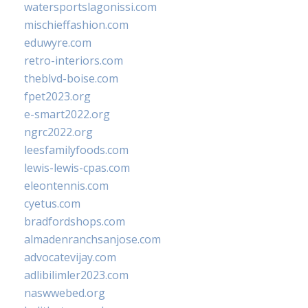
watersportslagonissi.com
mischieffashion.com
eduwyre.com
retro-interiors.com
theblvd-boise.com
fpet2023.org
e-smart2022.org
ngrc2022.org
leesfamilyfoods.com
lewis-lewis-cpas.com
eleontennis.com
cyetus.com
bradfordshops.com
almadenranchsanjose.com
advocatevijay.com
adlibilimler2023.com
naswwebed.org