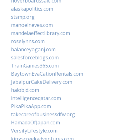
hoverboardssale.com
alaskapolitics.com
stsmp.org
manoelneves.com
mandelaeffectlibrary.com
roselynns.com
balanceyoganj.com
salesforceblogs.com
TrainGames365.com
BaytownEvaCationRentals.com
JabalpurCakeDelivery.com
halobjd.com
intelligenceqatar.com
PikaPikaApp.com
takecareofbusinessdfw.org
HamadaOfJapan.com
VersifyLifestyle.com
kingscreekadventures.com