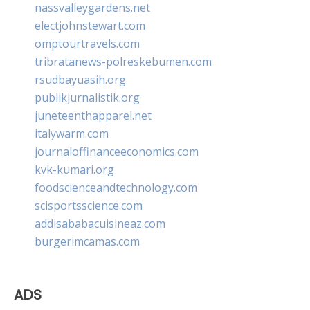
nassvalleygardens.net
electjohnstewart.com
omptourtravels.com
tribratanews-polreskebumen.com
rsudbayuasih.org
publikjurnalistik.org
juneteenthapparel.net
italywarm.com
journaloffinanceeconomics.com
kvk-kumari.org
foodscienceandtechnology.com
scisportsscience.com
addisababacuisineaz.com
burgerimcamas.com
ADS