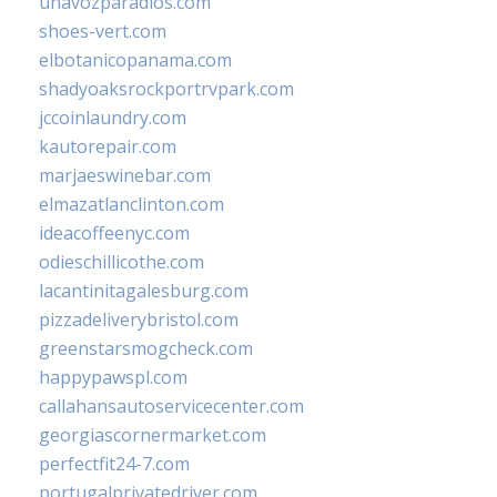
unavozparadios.com
shoes-vert.com
elbotanicopanama.com
shadyoaksrockportrvpark.com
jccoinlaundry.com
kautorepair.com
marjaeswinebar.com
elmazatlanclinton.com
ideacoffeenyc.com
odieschillicothe.com
lacantinitagalesburg.com
pizzadeliverybristol.com
greenstarsmogcheck.com
happypawspl.com
callahansautoservicecenter.com
georgiascornermarket.com
perfectfit24-7.com
portugalprivatedriver.com