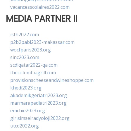
vacancesscolaires2022.com
MEDIA PARTNER II
isth2022.com
p2b2pabi2023-makassar.com
wocfparis2023.org
sinc2023.com
scdlqatar2022-qa.com
thecolumbiagrill.com
provisionscheeseandwineshoppe.com
khedi2023.org
akademikgeriatri2023.org
marmarapediatri2023.org
emchie2023.org
girisimselradyoloji2022.org
utcd2022.org