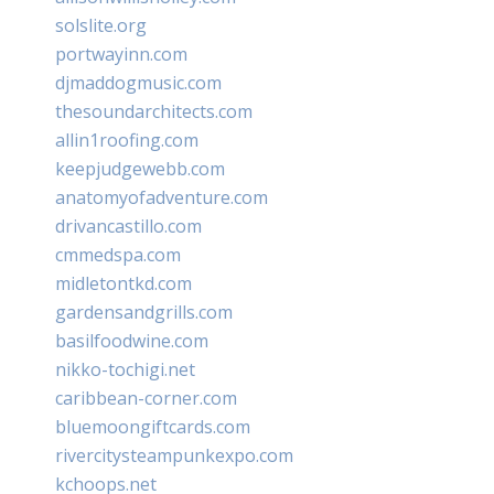
solslite.org
portwayinn.com
djmaddogmusic.com
thesoundarchitects.com
allin1roofing.com
keepjudgewebb.com
anatomyofadventure.com
drivancastillo.com
cmmedspa.com
midletontkd.com
gardensandgrills.com
basilfoodwine.com
nikko-tochigi.net
caribbean-corner.com
bluemoongiftcards.com
rivercitysteampunkexpo.com
kchoops.net