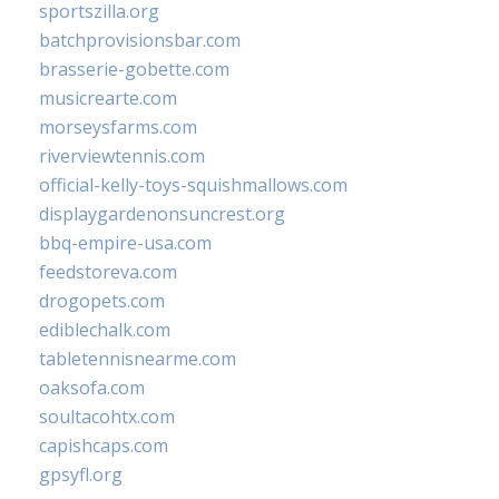
sportszilla.org
batchprovisionsbar.com
brasserie-gobette.com
musicrearte.com
morseysfarms.com
riverviewtennis.com
official-kelly-toys-squishmallows.com
displaygardenonsuncrest.org
bbq-empire-usa.com
feedstoreva.com
drogopets.com
ediblechalk.com
tabletennisnearme.com
oaksofa.com
soultacohtx.com
capishcaps.com
gpsyfl.org