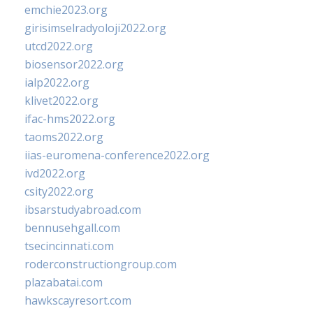
emchie2023.org
girisimselradyoloji2022.org
utcd2022.org
biosensor2022.org
ialp2022.org
klivet2022.org
ifac-hms2022.org
taoms2022.org
iias-euromena-conference2022.org
ivd2022.org
csity2022.org
ibsarstudyabroad.com
bennusehgall.com
tsecincinnati.com
roderconstructiongroup.com
plazabatai.com
hawkscayresort.com