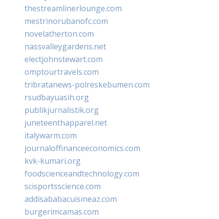
thestreamlinerlounge.com
mestrinorubanofc.com
novelatherton.com
nassvalleygardens.net
electjohnstewart.com
omptourtravels.com
tribratanews-polreskebumen.com
rsudbayuasih.org
publikjurnalistik.org
juneteenthapparel.net
italywarm.com
journaloffinanceeconomics.com
kvk-kumari.org
foodscienceandtechnology.com
scisportsscience.com
addisababacuisineaz.com
burgerimcamas.com