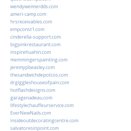
wendyweimerdds.com
ameri-camp.com
hrsreceivables.com
empconst1.com
cinderella-support.com
bigpinkrestaurant.com
inspirehuahin.com
memmingerspainting.com
jeremypbeasley.com
thesandwichdepotcos.com
drgiggleshouseofpain.com
hotflashdesigns.com
garagenadeau.com
lifestylechauffeurservice.com
EverNewNails.com
insideoutdecoratingcentre.com
salvatoresinpoint.com