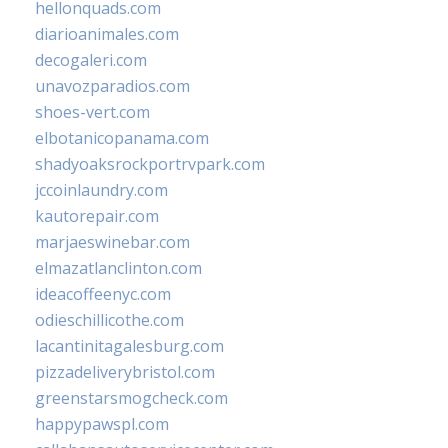
hellonquads.com
diarioanimales.com
decogaleri.com
unavozparadios.com
shoes-vert.com
elbotanicopanama.com
shadyoaksrockportrvpark.com
jccoinlaundry.com
kautorepair.com
marjaeswinebar.com
elmazatlanclinton.com
ideacoffeenyc.com
odieschillicothe.com
lacantinitagalesburg.com
pizzadeliverybristol.com
greenstarsmogcheck.com
happypawspl.com