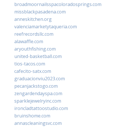
broadmoornailsspacoloradosprings.com
missblackpasadena.com
anneskitchen.org
valenciamarketytaqueria.com
reefrecordsllc.com
alawaffle.com
aryouthfishing.com
united-basketball.com
tios-tacos.com
cafecito-satx.com
graduacionviu2023.com
pecanjackstogo.com
zengardendayspa.com
sparklejewelryinc.com
ironcladtattoostudio.com
bruinshome.com
annascleaningsvc.com