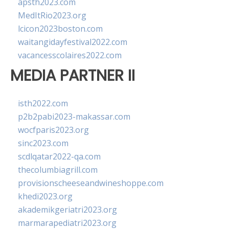
apsth2023.com
MedItRio2023.org
lcicon2023boston.com
waitangidayfestival2022.com
vacancesscolaires2022.com
MEDIA PARTNER II
isth2022.com
p2b2pabi2023-makassar.com
wocfparis2023.org
sinc2023.com
scdlqatar2022-qa.com
thecolumbiagrill.com
provisionscheeseandwineshoppe.com
khedi2023.org
akademikgeriatri2023.org
marmarapediatri2023.org