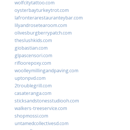
wolfcitytattoo.com
oysterbayturkeytrot.com
lafronterarestauranteybar.com
lilyandrosetearoom.com
olivesburgberrypatch.com
theslushkids.com
giobastian.com
glpascensori.com
rifloorepoxy.com
woolleymillingandpaving.com
uptonpvd.com
2troublegrill.com
casateranga.com
sticksandstonesstudiooh.com
walkers-treeservice.com
shopmossi.com
untamedcollectivesd.com