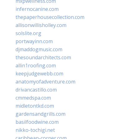
mxpwellness.com
infernocanine.com
thepaperhousecollection.com
allisonwillisholley.com
solslite.org
portwayinn.com
djmaddogmusic.com
thesoundarchitects.com
allin1roofing.com
keepjudgewebb.com
anatomyofadventure.com
drivancastillo.com
cmmedspa.com
midletontkd.com
gardensandgrills.com
basilfoodwine.com
nikko-tochigi.net
caribbean-corner.com