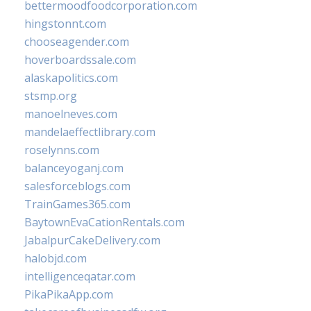
bettermoodfoodcorporation.com
hingstonnt.com
chooseagender.com
hoverboardssale.com
alaskapolitics.com
stsmp.org
manoelneves.com
mandelaeffectlibrary.com
roselynns.com
balanceyoganj.com
salesforceblogs.com
TrainGames365.com
BaytownEvaCationRentals.com
JabalpurCakeDelivery.com
halobjd.com
intelligenceqatar.com
PikaPikaApp.com