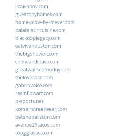
lizaivanov.com
guesttinyhomes.com
home-plow-by-meyer.com
palatelatincuisine.com
blackdoglegacy.com
eatvivahouston.com
thebigshowok.com
chimeandstave.com
greatwallseafoodny.com
theloverose.com
gabriovoice.com
resinflowart.com
p-sports.net
korsairstreetwear.com
petshopallston.com
avenue26tacos.com
topgglasses.com