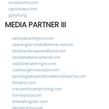
soultacohtx.com
capishcaps.com
gpsyfl.org
MEDIA PARTNER III
vwrepairarlington.com
cleaningservicebaltimore-md.com
beckslandscapeandfence.com
vistaaltadelveramendi.com
coastlinecateringnc.com
cuesburgershouston.com
psicologiaespecializadaencampeche.com
dmtacos.com
crescentstreetprinting.com
hornopizza.com
driveadragster.com
hematologa.com