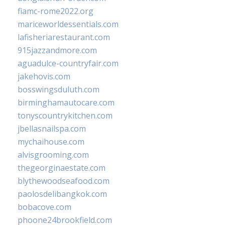
fiamc-rome2022.org
mariceworldessentials.com
lafisheriarestaurant.com
915jazzandmore.com
aguadulce-countryfair.com
jakehovis.com
bosswingsduluth.com
birminghamautocare.com
tonyscountrykitchen.com
jbellasnailspa.com
mychaihouse.com
alvisgrooming.com
thegeorginaestate.com
blythewoodseafood.com
paolosdelibangkok.com
bobacove.com
phoone24brookfield.com