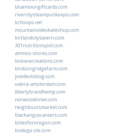
bluemoongiftcards.com
rivercitysteampunkexpo.com
kchoops.net
mountainsideskateshop.com
kirtlandcitytavern.com
301nutritionspot.com
ammos-stores.com
loceanecreations.com
birdsongridgefarm.com
joiedevivblog.com
valera-amsterdam.com
libertybrandhemp.com
norwoodinnwi.com
neighboursmarket.com
blackanguscareers.com
bolesfororegon.com
bodega-ole.com