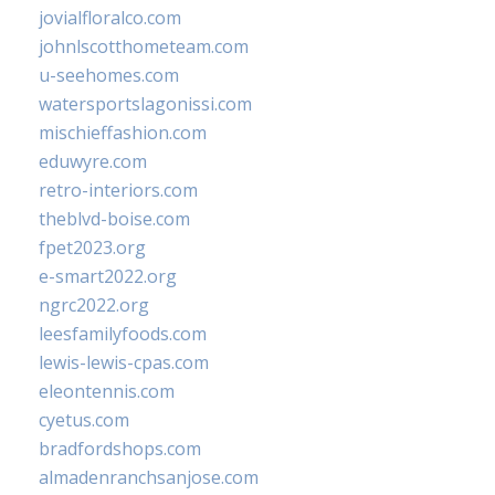
jovialfloralco.com
johnlscotthometeam.com
u-seehomes.com
watersportslagonissi.com
mischieffashion.com
eduwyre.com
retro-interiors.com
theblvd-boise.com
fpet2023.org
e-smart2022.org
ngrc2022.org
leesfamilyfoods.com
lewis-lewis-cpas.com
eleontennis.com
cyetus.com
bradfordshops.com
almadenranchsanjose.com