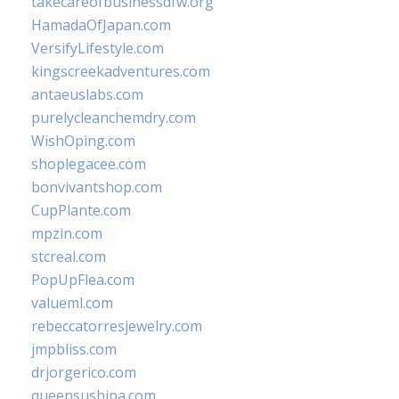
takecareofbusinessdfw.org
HamadaOfJapan.com
VersifyLifestyle.com
kingscreekadventures.com
antaeuslabs.com
purelycleanchemdry.com
WishOping.com
shoplegacee.com
bonvivantshop.com
CupPlante.com
mpzin.com
stcreal.com
PopUpFlea.com
valueml.com
rebeccatorresjewelry.com
jmpbliss.com
drjorgerico.com
queensushipa.com