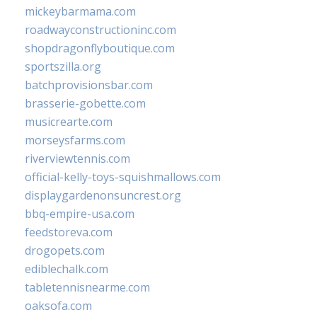
mickeybarmama.com
roadwayconstructioninc.com
shopdragonflyboutique.com
sportszilla.org
batchprovisionsbar.com
brasserie-gobette.com
musicrearte.com
morseysfarms.com
riverviewtennis.com
official-kelly-toys-squishmallows.com
displaygardenonsuncrest.org
bbq-empire-usa.com
feedstoreva.com
drogopets.com
ediblechalk.com
tabletennisnearme.com
oaksofa.com