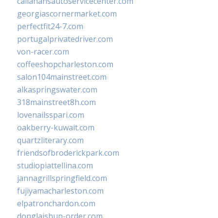
callahansautoservicecenter.com
georgiascornermarket.com
perfectfit24-7.com
portugalprivatedriver.com
von-racer.com
coffeeshopcharleston.com
salon104mainstreet.com
alkaspringswater.com
318mainstreet8h.com
lovenailsspari.com
oakberry-kuwait.com
quartzliterary.com
friendsofbroderickpark.com
studiopiattellina.com
jannagrillspringfield.com
fujiyamacharleston.com
elpatronchardon.com
donglaishun-order.com