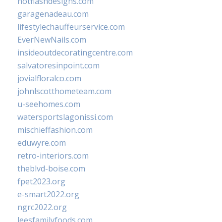
hotflashdesigns.com
garagenadeau.com
lifestylechauffeurservice.com
EverNewNails.com
insideoutdecoratingcentre.com
salvatoresinpoint.com
jovialfloralco.com
johnlscotthometeam.com
u-seehomes.com
watersportslagonissi.com
mischieffashion.com
eduwyre.com
retro-interiors.com
theblvd-boise.com
fpet2023.org
e-smart2022.org
ngrc2022.org
leesfamilyfoods.com