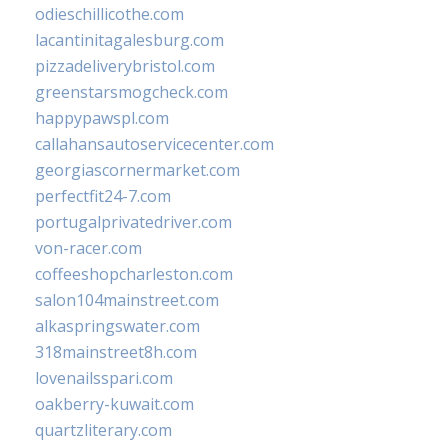
odieschillicothe.com
lacantinitagalesburg.com
pizzadeliverybristol.com
greenstarsmogcheck.com
happypawspl.com
callahansautoservicecenter.com
georgiascornermarket.com
perfectfit24-7.com
portugalprivatedriver.com
von-racer.com
coffeeshopcharleston.com
salon104mainstreet.com
alkaspringswater.com
318mainstreet8h.com
lovenailsspari.com
oakberry-kuwait.com
quartzliterary.com