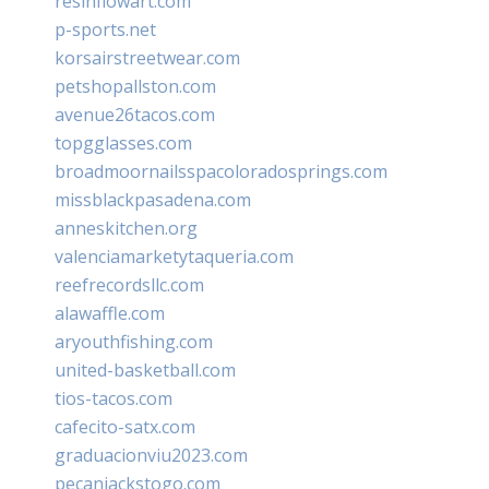
resinflowart.com
p-sports.net
korsairstreetwear.com
petshopallston.com
avenue26tacos.com
topgglasses.com
broadmoornailsspacoloradosprings.com
missblackpasadena.com
anneskitchen.org
valenciamarketytaqueria.com
reefrecordsllc.com
alawaffle.com
aryouthfishing.com
united-basketball.com
tios-tacos.com
cafecito-satx.com
graduacionviu2023.com
pecanjackstogo.com