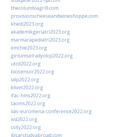
scdlqatar2022-qa.com
thecolumbiagrill.com
provisionscheeseandwineshoppe.com
khedi2023.org
akademikgeriatri2023.org
marmarapediatri2023.org
emchie2023.org
girisimselradyoloji2022.org
utcd2022.org
biosensor2022.org
ialp2022.org
klivet2022.org
ifac-hms2022.org
taoms2022.org
iias-euromena-conference2022.org
ivd2022.org
csity2022.org
ibsarstudyabroad.com