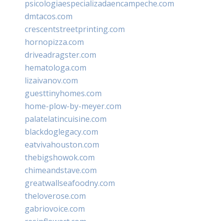
psicologiaespecializadaencampeche.com
dmtacos.com
crescentstreetprinting.com
hornopizza.com
driveadragster.com
hematologa.com
lizaivanov.com
guesttinyhomes.com
home-plow-by-meyer.com
palatelatincuisine.com
blackdoglegacy.com
eatvivahouston.com
thebigshowok.com
chimeandstave.com
greatwallseafoodny.com
theloverose.com
gabriovoice.com