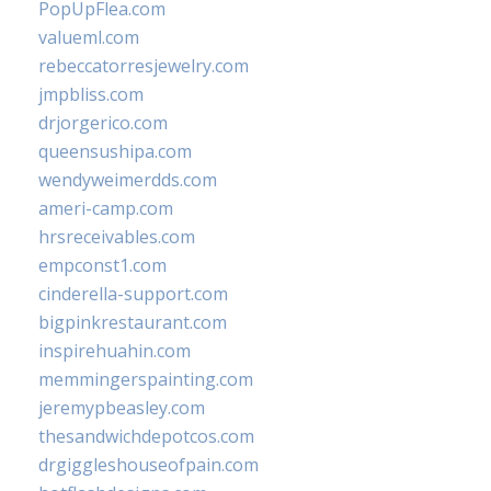
PopUpFlea.com
valueml.com
rebeccatorresjewelry.com
jmpbliss.com
drjorgerico.com
queensushipa.com
wendyweimerdds.com
ameri-camp.com
hrsreceivables.com
empconst1.com
cinderella-support.com
bigpinkrestaurant.com
inspirehuahin.com
memmingerspainting.com
jeremypbeasley.com
thesandwichdepotcos.com
drgiggleshouseofpain.com