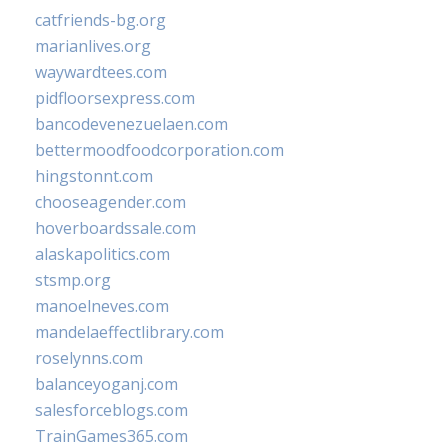
catfriends-bg.org
marianlives.org
waywardtees.com
pidfloorsexpress.com
bancodevenezuelaen.com
bettermoodfoodcorporation.com
hingstonnt.com
chooseagender.com
hoverboardssale.com
alaskapolitics.com
stsmp.org
manoelneves.com
mandelaeffectlibrary.com
roselynns.com
balanceyoganj.com
salesforceblogs.com
TrainGames365.com