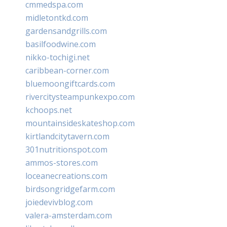
cmmedspa.com
midletontkd.com
gardensandgrills.com
basilfoodwine.com
nikko-tochigi.net
caribbean-corner.com
bluemoongiftcards.com
rivercitysteampunkexpo.com
kchoops.net
mountainsideskateshop.com
kirtlandcitytavern.com
301nutritionspot.com
ammos-stores.com
loceanecreations.com
birdsongridgefarm.com
joiedevivblog.com
valera-amsterdam.com