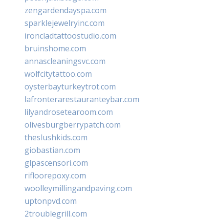
zengardendayspa.com
sparklejewelryinc.com
ironcladtattoostudio.com
bruinshome.com
annascleaningsvc.com
wolfcitytattoo.com
oysterbayturkeytrot.com
lafronterarestauranteybar.com
lilyandrosetearoom.com
olivesburgberrypatch.com
theslushkids.com
giobastian.com
glpascensori.com
rifloorepoxy.com
woolleymillingandpaving.com
uptonpvd.com
2troublegrill.com