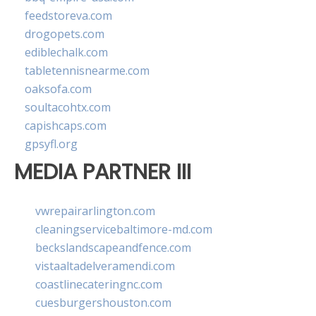
feedstoreva.com
drogopets.com
ediblechalk.com
tabletennisnearme.com
oaksofa.com
soultacohtx.com
capishcaps.com
gpsyfl.org
MEDIA PARTNER III
vwrepairarlington.com
cleaningservicebaltimore-md.com
beckslandscapeandfence.com
vistaaltadelveramendi.com
coastlinecateringnc.com
cuesburgershouston.com