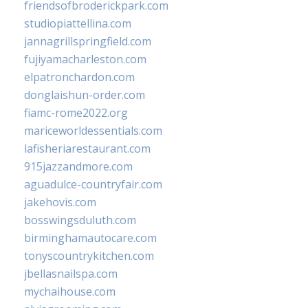
friendsofbroderickpark.com
studiopiattellina.com
jannagrillspringfield.com
fujiyamacharleston.com
elpatronchardon.com
donglaishun-order.com
fiamc-rome2022.org
mariceworldessentials.com
lafisheriarestaurant.com
915jazzandmore.com
aguadulce-countryfair.com
jakehovis.com
bosswingsduluth.com
birminghamautocare.com
tonyscountrykitchen.com
jbellasnailspa.com
mychaihouse.com