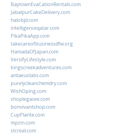
BaytownEvaCationRentals.com
JabalpurCakeDelivery.com
halobjd.com
intelligenceqatar.com
PikaPikaApp.com
takecareofbusinessdfw.org
HamadaOfJapan.com
VersifyLifestyle.com
kingscreekadventures.com
antaeuslabs.com
purelycleanchemdry.com
WishOping.com
shoplegacee.com
bonvivantshop.com
CupPlante.com
mpzin.com
stcreal.com