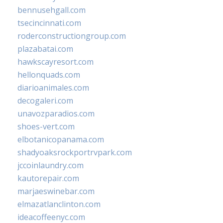
bennusehgall.com
tsecincinnati.com
roderconstructiongroup.com
plazabatai.com
hawkscayresort.com
hellonquads.com
diarioanimales.com
decogaleri.com
unavozparadios.com
shoes-vert.com
elbotanicopanama.com
shadyoaksrockportrvpark.com
jccoinlaundry.com
kautorepair.com
marjaeswinebar.com
elmazatlanclinton.com
ideacoffeenyc.com