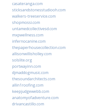
casateranga.com
sticksandstonesstudiooh.com
walkers-treeservice.com
shopmossi.com
untamedcollectivesd.com
mxpwellness.com
infernocanine.com
thepaperhousecollection.com
allisonwillisholley.com
solslite.org
portwayinn.com
djmaddogmusic.com
thesoundarchitects.com
allin1roofing.com
keepjudgewebb.com
anatomyofadventure.com
drivancastillo.com