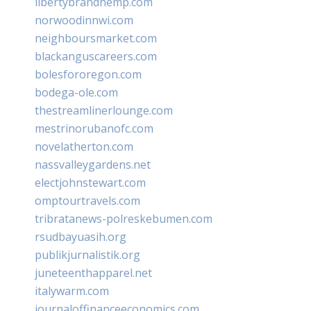
libertybrandhemp.com
norwoodinnwi.com
neighboursmarket.com
blackanguscareers.com
bolesfororegon.com
bodega-ole.com
thestreamlinerlounge.com
mestrinorubanofc.com
novelatherton.com
nassvalleygardens.net
electjohnstewart.com
omptourtravels.com
tribratanews-polreskebumen.com
rsudbayuasih.org
publikjurnalistik.org
juneteenthapparel.net
italywarm.com
journaloffinanceeconomics.com