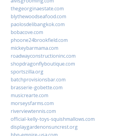
alvisgrooming.com
thegeorginaestate.com
blythewoodseafood.com
paolosdelibangkok.com
bobacove.com
phoone24brookfield.com
mickeybarmama.com
roadwayconstructioninc.com
shopdragonflyboutique.com
sportszilla.org
batchprovisionsbar.com
brasserie-gobette.com
musicrearte.com
morseysfarms.com
riverviewtennis.com
official-kelly-toys-squishmallows.com
displaygardenonsuncrest.org
bbq-empire-usa.com