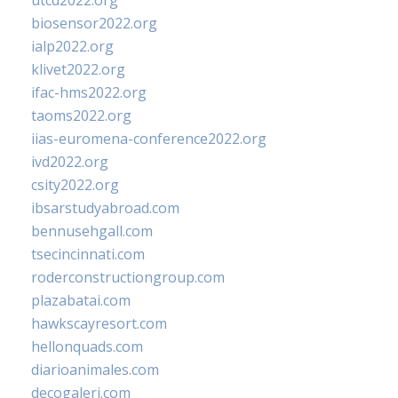
utcd2022.org
biosensor2022.org
ialp2022.org
klivet2022.org
ifac-hms2022.org
taoms2022.org
iias-euromena-conference2022.org
ivd2022.org
csity2022.org
ibsarstudyabroad.com
bennusehgall.com
tsecincinnati.com
roderconstructiongroup.com
plazabatai.com
hawkscayresort.com
hellonquads.com
diarioanimales.com
decogaleri.com