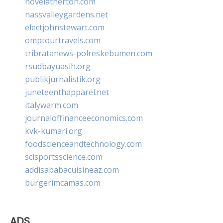
novelatherton.com
nassvalleygardens.net
electjohnstewart.com
omptourtravels.com
tribratanews-polreskebumen.com
rsudbayuasih.org
publikjurnalistik.org
juneteenthapparel.net
italywarm.com
journaloffinanceeconomics.com
kvk-kumari.org
foodscienceandtechnology.com
scisportsscience.com
addisababacuisineaz.com
burgerimcamas.com
ADS