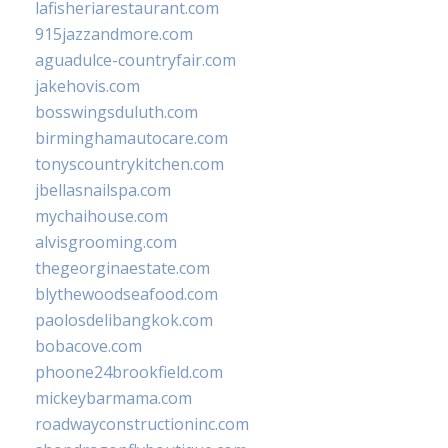
lafisheriarestaurant.com
915jazzandmore.com
aguadulce-countryfair.com
jakehovis.com
bosswingsduluth.com
birminghamautocare.com
tonyscountrykitchen.com
jbellasnailspa.com
mychaihouse.com
alvisgrooming.com
thegeorginaestate.com
blythewoodseafood.com
paolosdelibangkok.com
bobacove.com
phoone24brookfield.com
mickeybarmama.com
roadwayconstructioninc.com