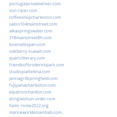
portugalprivatedriver.com
von-racer.com
coffeeshopcharleston.com
salon104mainstreet.com
alkaspringswater.com
318mainstreet8h.com
lovenailsspari.com
oakberry-kuwait.com
quartzliterary.com
friendsofbroderickpark.com
studiopiattellina.com
jannagrillspringfield.com
fujiyamacharleston.com
elpatronchardon.com
donglaishun-order.com
fiamc-rome2022.org
mariceworldessentials.com