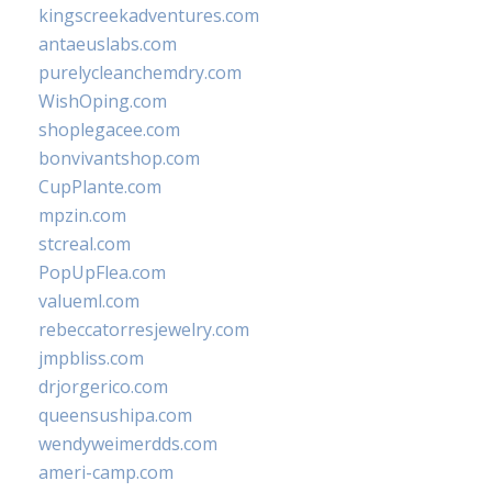
kingscreekadventures.com
antaeuslabs.com
purelycleanchemdry.com
WishOping.com
shoplegacee.com
bonvivantshop.com
CupPlante.com
mpzin.com
stcreal.com
PopUpFlea.com
valueml.com
rebeccatorresjewelry.com
jmpbliss.com
drjorgerico.com
queensushipa.com
wendyweimerdds.com
ameri-camp.com