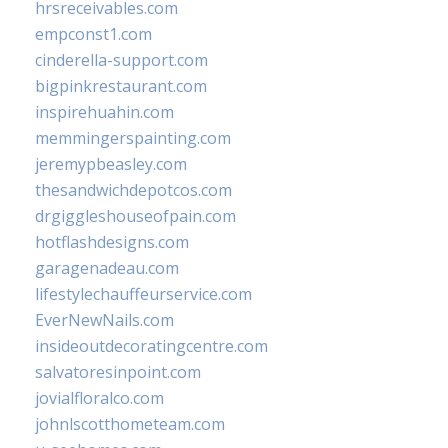
hrsreceivables.com
empconst1.com
cinderella-support.com
bigpinkrestaurant.com
inspirehuahin.com
memmingerspainting.com
jeremypbeasley.com
thesandwichdepotcos.com
drgiggleshouseofpain.com
hotflashdesigns.com
garagenadeau.com
lifestylechauffeurservice.com
EverNewNails.com
insideoutdecoratingcentre.com
salvatoresinpoint.com
jovialfloralco.com
johnlscotthometeam.com