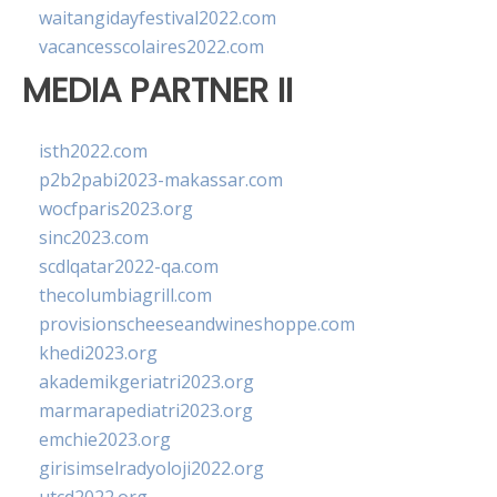
waitangidayfestival2022.com
vacancesscolaires2022.com
MEDIA PARTNER II
isth2022.com
p2b2pabi2023-makassar.com
wocfparis2023.org
sinc2023.com
scdlqatar2022-qa.com
thecolumbiagrill.com
provisionscheeseandwineshoppe.com
khedi2023.org
akademikgeriatri2023.org
marmarapediatri2023.org
emchie2023.org
girisimselradyoloji2022.org