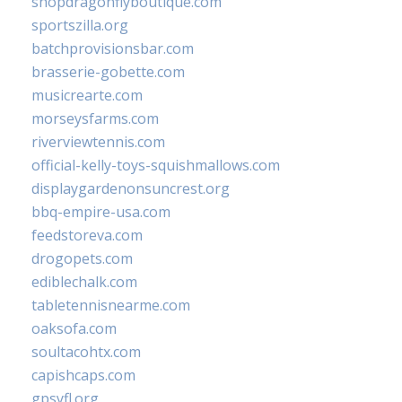
shopdragonflyboutique.com
sportszilla.org
batchprovisionsbar.com
brasserie-gobette.com
musicrearte.com
morseysfarms.com
riverviewtennis.com
official-kelly-toys-squishmallows.com
displaygardenonsuncrest.org
bbq-empire-usa.com
feedstoreva.com
drogopets.com
ediblechalk.com
tabletennisnearme.com
oaksofa.com
soultacohtx.com
capishcaps.com
gpsyfl.org