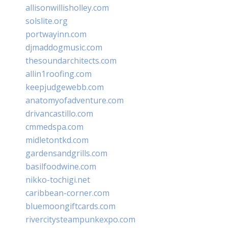
allisonwillisholley.com
solslite.org
portwayinn.com
djmaddogmusic.com
thesoundarchitects.com
allin1roofing.com
keepjudgewebb.com
anatomyofadventure.com
drivancastillo.com
cmmedspa.com
midletontkd.com
gardensandgrills.com
basilfoodwine.com
nikko-tochigi.net
caribbean-corner.com
bluemoongiftcards.com
rivercitysteampunkexpo.com