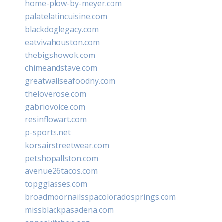
home-plow-by-meyer.com
palatelatincuisine.com
blackdoglegacy.com
eatvivahouston.com
thebigshowok.com
chimeandstave.com
greatwallseafoodny.com
theloverose.com
gabriovoice.com
resinflowart.com
p-sports.net
korsairstreetwear.com
petshopallston.com
avenue26tacos.com
topgglasses.com
broadmoornailsspacoloradosprings.com
missblackpasadena.com