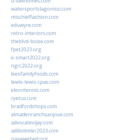
u-seehomes.com
watersportslagonissi.com
mischieffashion.com
eduwyre.com
retro-interiors.com
theblvd-boise.com
fpet2023.org
e-smart2022.org
ngrc2022.org
leesfamilyfoods.com
lewis-lewis-cpas.com
eleontennis.com
cyetus.com
bradfordshops.com
almadenranchsanjose.com
advocatevijay.com
adlibilimler2023.com
naswwebed.org