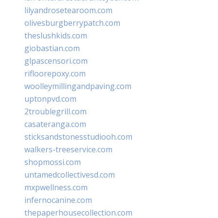
lilyandrosetearoom.com
olivesburgberrypatch.com
theslushkids.com
giobastian.com
glpascensori.com
rifloorepoxy.com
woolleymillingandpaving.com
uptonpvd.com
2troublegrill.com
casateranga.com
sticksandstonesstudiooh.com
walkers-treeservice.com
shopmossi.com
untamedcollectivesd.com
mxpwellness.com
infernocanine.com
thepaperhousecollection.com