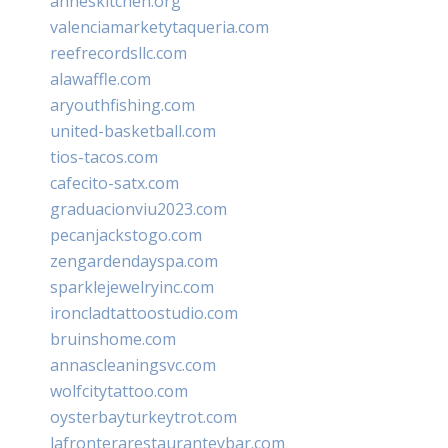
anneskitchen.org
valenciamarketytaqueria.com
reefrecordsllc.com
alawaffle.com
aryouthfishing.com
united-basketball.com
tios-tacos.com
cafecito-satx.com
graduacionviu2023.com
pecanjackstogo.com
zengardendayspa.com
sparklejewelryinc.com
ironcladtattoostudio.com
bruinshome.com
annascleaningsvc.com
wolfcitytattoo.com
oysterbayturkeytrot.com
lafronterarestauranteybar.com