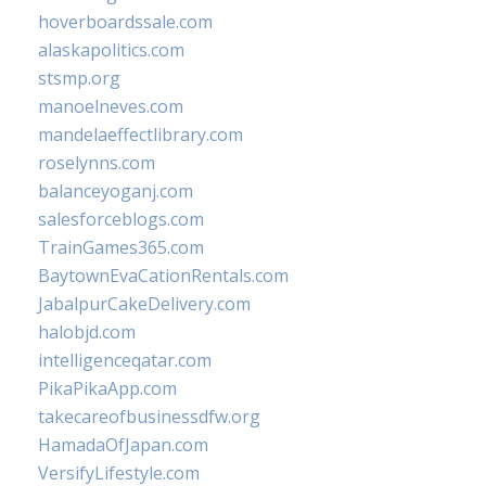
hoverboardssale.com
alaskapolitics.com
stsmp.org
manoelneves.com
mandelaeffectlibrary.com
roselynns.com
balanceyoganj.com
salesforceblogs.com
TrainGames365.com
BaytownEvaCationRentals.com
JabalpurCakeDelivery.com
halobjd.com
intelligenceqatar.com
PikaPikaApp.com
takecareofbusinessdfw.org
HamadaOfJapan.com
VersifyLifestyle.com