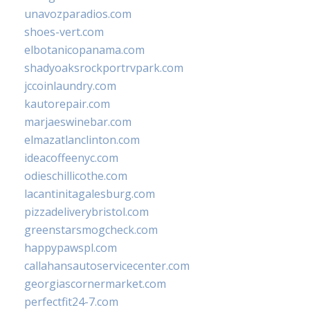
unavozparadios.com
shoes-vert.com
elbotanicopanama.com
shadyoaksrockportrvpark.com
jccoinlaundry.com
kautorepair.com
marjaeswinebar.com
elmazatlanclinton.com
ideacoffeenyc.com
odieschillicothe.com
lacantinitagalesburg.com
pizzadeliverybristol.com
greenstarsmogcheck.com
happypawspl.com
callahansautoservicecenter.com
georgiascornermarket.com
perfectfit24-7.com