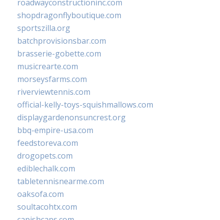
roadwayconstructioninc.com
shopdragonflyboutique.com
sportszilla.org
batchprovisionsbar.com
brasserie-gobette.com
musicrearte.com
morseysfarms.com
riverviewtennis.com
official-kelly-toys-squishmallows.com
displaygardenonsuncrest.org
bbq-empire-usa.com
feedstoreva.com
drogopets.com
ediblechalk.com
tabletennisnearme.com
oaksofa.com
soultacohtx.com
capishcaps.com