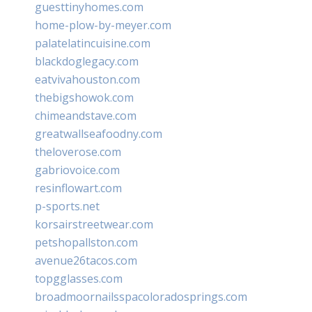
guesttinyhomes.com
home-plow-by-meyer.com
palatelatincuisine.com
blackdoglegacy.com
eatvivahouston.com
thebigshowok.com
chimeandstave.com
greatwallseafoodny.com
theloverose.com
gabriovoice.com
resinflowart.com
p-sports.net
korsairstreetwear.com
petshopallston.com
avenue26tacos.com
topgglasses.com
broadmoornailsspacoloradosprings.com