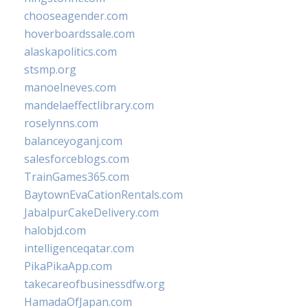
chooseagender.com
hoverboardssale.com
alaskapolitics.com
stsmp.org
manoelneves.com
mandelaeffectlibrary.com
roselynns.com
balanceyoganj.com
salesforceblogs.com
TrainGames365.com
BaytownEvaCationRentals.com
JabalpurCakeDelivery.com
halobjd.com
intelligenceqatar.com
PikaPikaApp.com
takecareofbusinessdfw.org
HamadaOfJapan.com