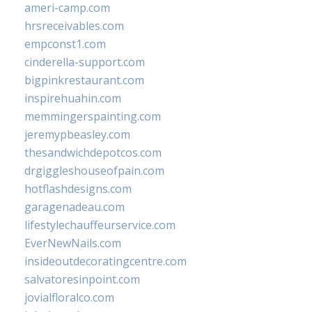
ameri-camp.com
hrsreceivables.com
empconst1.com
cinderella-support.com
bigpinkrestaurant.com
inspirehuahin.com
memmingerspainting.com
jeremypbeasley.com
thesandwichdepotcos.com
drgiggleshouseofpain.com
hotflashdesigns.com
garagenadeau.com
lifestylechauffeurservice.com
EverNewNails.com
insideoutdecoratingcentre.com
salvatoresinpoint.com
jovialfloralco.com