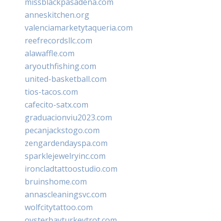
missblackpasadena.com
anneskitchen.org
valenciamarketytaqueria.com
reefrecordsllc.com
alawaffle.com
aryouthfishing.com
united-basketball.com
tios-tacos.com
cafecito-satx.com
graduacionviu2023.com
pecanjackstogo.com
zengardendayspa.com
sparklejewelryinc.com
ironcladtattoostudio.com
bruinshome.com
annascleaningsvc.com
wolfcitytattoo.com
oysterbayturkeytrot.com