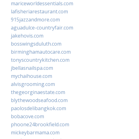
mariceworldessentials.com
lafisheriarestaurant.com
915jazzandmore.com
aguadulce-countryfair.com
jakehovis.com
bosswingsduluth.com
birminghamautocare.com
tonyscountrykitchen.com
jbellasnailspa.com
mychaihouse.com
alvisgrooming.com
thegeorginaestate.com
blythewoodseafood.com
paolosdelibangkok.com
bobacove.com
phoone24brookfield.com
mickeybarmama.com