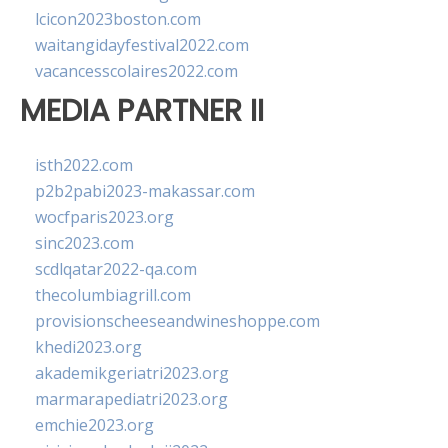
lcicon2023boston.com
waitangidayfestival2022.com
vacancesscolaires2022.com
MEDIA PARTNER II
isth2022.com
p2b2pabi2023-makassar.com
wocfparis2023.org
sinc2023.com
scdlqatar2022-qa.com
thecolumbiagrill.com
provisionscheeseandwineshoppe.com
khedi2023.org
akademikgeriatri2023.org
marmarapediatri2023.org
emchie2023.org