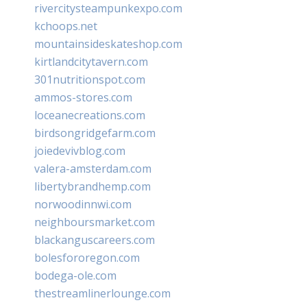
rivercitysteampunkexpo.com
kchoops.net
mountainsideskateshop.com
kirtlandcitytavern.com
301nutritionspot.com
ammos-stores.com
loceanecreations.com
birdsongridgefarm.com
joiedevivblog.com
valera-amsterdam.com
libertybrandhemp.com
norwoodinnwi.com
neighboursmarket.com
blackanguscareers.com
bolesfororegon.com
bodega-ole.com
thestreamlinerlounge.com