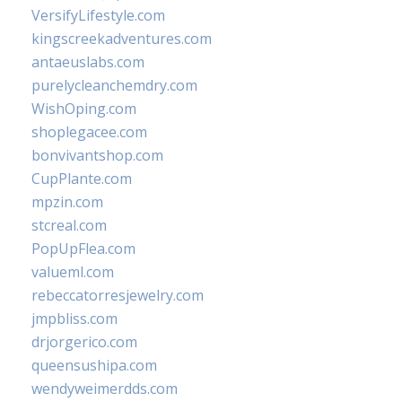
VersifyLifestyle.com
kingscreekadventures.com
antaeuslabs.com
purelycleanchemdry.com
WishOping.com
shoplegacee.com
bonvivantshop.com
CupPlante.com
mpzin.com
stcreal.com
PopUpFlea.com
valueml.com
rebeccatorresjewelry.com
jmpbliss.com
drjorgerico.com
queensushipa.com
wendyweimerdds.com