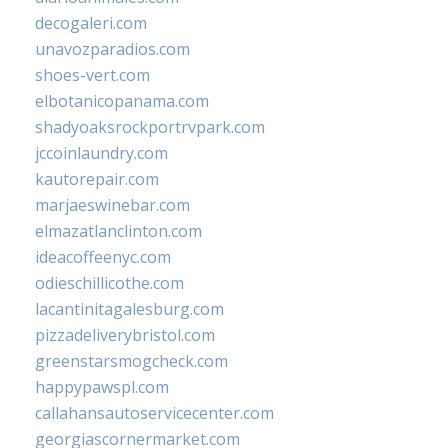
decogaleri.com
unavozparadios.com
shoes-vert.com
elbotanicopanama.com
shadyoaksrockportrvpark.com
jccoinlaundry.com
kautorepair.com
marjaeswinebar.com
elmazatlanclinton.com
ideacoffeenyc.com
odieschillicothe.com
lacantinitagalesburg.com
pizzadeliverybristol.com
greenstarsmogcheck.com
happypawspl.com
callahansautoservicecenter.com
georgiascornermarket.com