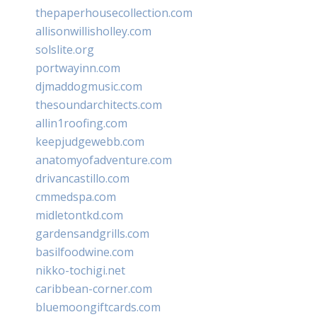
thepaperhousecollection.com
allisonwillisholley.com
solslite.org
portwayinn.com
djmaddogmusic.com
thesoundarchitects.com
allin1roofing.com
keepjudgewebb.com
anatomyofadventure.com
drivancastillo.com
cmmedspa.com
midletontkd.com
gardensandgrills.com
basilfoodwine.com
nikko-tochigi.net
caribbean-corner.com
bluemoongiftcards.com