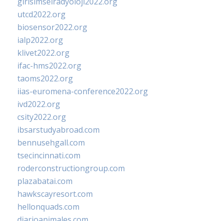
girisimselradyoloji2022.org
utcd2022.org
biosensor2022.org
ialp2022.org
klivet2022.org
ifac-hms2022.org
taoms2022.org
iias-euromena-conference2022.org
ivd2022.org
csity2022.org
ibsarstudyabroad.com
bennusehgall.com
tsecincinnati.com
roderconstructiongroup.com
plazabatai.com
hawkscayresort.com
hellonquads.com
diarioanimales.com