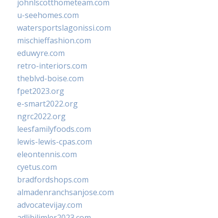
johnlscotthometeam.com
u-seehomes.com
watersportslagonissi.com
mischieffashion.com
eduwyre.com
retro-interiors.com
theblvd-boise.com
fpet2023.org
e-smart2022.org
ngrc2022.org
leesfamilyfoods.com
lewis-lewis-cpas.com
eleontennis.com
cyetus.com
bradfordshops.com
almadenranchsanjose.com
advocatevijay.com
adlibilimler2023.com