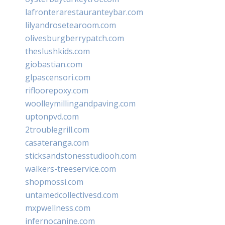
lafronterarestauranteybar.com
lilyandrosetearoom.com
olivesburgberrypatch.com
theslushkids.com
giobastian.com
glpascensori.com
rifloorepoxy.com
woolleymillingandpaving.com
uptonpvd.com
2troublegrill.com
casateranga.com
sticksandstonesstudiooh.com
walkers-treeservice.com
shopmossi.com
untamedcollectivesd.com
mxpwellness.com
infernocanine.com