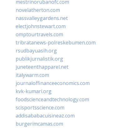
mestrinorubanofc.com
novelatherton.com
nassvalleygardens.net
electjohnstewart.com
omptourtravels.com
tribratanews-polreskebumen.com
rsudbayuasih.org
publikjurnalistik.org
juneteenthapparel.net
italywarm.com
journaloffinanceeconomics.com
kvk-kumari.org
foodscienceandtechnology.com
scisportsscience.com
addisababacuisineaz.com
burgerimcamas.com