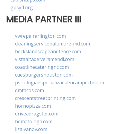
gpsyfl.org
MEDIA PARTNER III
vwrepairarlington.com
cleaningservicebaltimore-md.com
beckslandscapeandfence.com
vistaaltadelveramendi.com
coastlinecateringnc.com
cuesburgershouston.com
psicologiaespecializadaencampeche.com
dmtacos.com
crescentstreetprinting.com
hornopizza.com
driveadragster.com
hematologa.com
lizaivanov.com