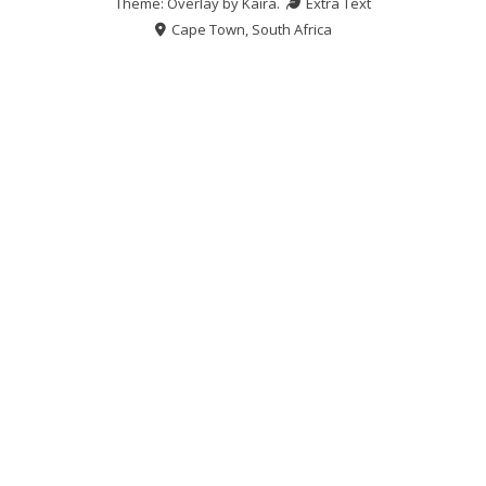
Theme: Overlay by
Kaira
.
Extra Text
Cape Town, South Africa