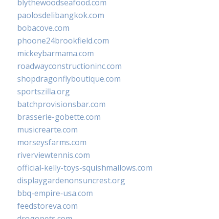
blythewoodseafood.com
paolosdelibangkok.com
bobacove.com
phoone24brookfield.com
mickeybarmama.com
roadwayconstructioninc.com
shopdragonflyboutique.com
sportszilla.org
batchprovisionsbar.com
brasserie-gobette.com
musicrearte.com
morseysfarms.com
riverviewtennis.com
official-kelly-toys-squishmallows.com
displaygardenonsuncrest.org
bbq-empire-usa.com
feedstoreva.com
drogopets.com