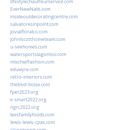
lifestylechauffeurservice.com
EverNewNails.com
insideoutdecoratingcentre.com
salvatoresinpoint.com
jovialfloralco.com
johnlscotthometeam.com
u-seehomes.com
watersportslagonissi.com
mischieffashion.com
eduwyre.com
retro-interiors.com
theblvd-boise.com
fpet2023.org
e-smart2022.org
ngrc2022.org
leesfamilyfoods.com
lewis-lewis-cpas.com
eleontennis.com