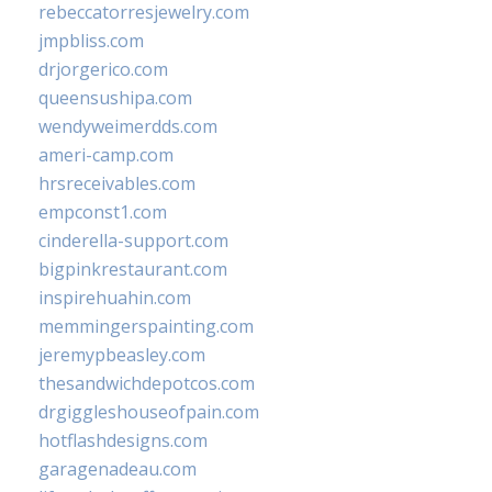
rebeccatorresjewelry.com
jmpbliss.com
drjorgerico.com
queensushipa.com
wendyweimerdds.com
ameri-camp.com
hrsreceivables.com
empconst1.com
cinderella-support.com
bigpinkrestaurant.com
inspirehuahin.com
memmingerspainting.com
jeremypbeasley.com
thesandwichdepotcos.com
drgiggleshouseofpain.com
hotflashdesigns.com
garagenadeau.com