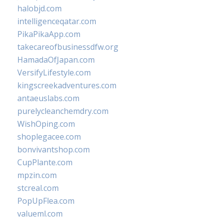
halobjd.com
intelligenceqatar.com
PikaPikaApp.com
takecareofbusinessdfw.org
HamadaOfJapan.com
VersifyLifestyle.com
kingscreekadventures.com
antaeuslabs.com
purelycleanchemdry.com
WishOping.com
shoplegacee.com
bonvivantshop.com
CupPlante.com
mpzin.com
stcreal.com
PopUpFlea.com
valueml.com