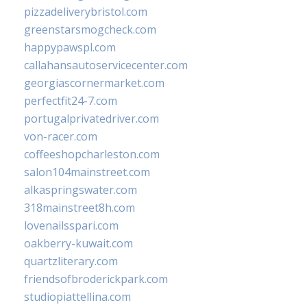
pizzadeliverybristol.com
greenstarsmogcheck.com
happypawspl.com
callahansautoservicecenter.com
georgiascornermarket.com
perfectfit24-7.com
portugalprivatedriver.com
von-racer.com
coffeeshopcharleston.com
salon104mainstreet.com
alkaspringswater.com
318mainstreet8h.com
lovenailsspari.com
oakberry-kuwait.com
quartzliterary.com
friendsofbroderickpark.com
studiopiattellina.com