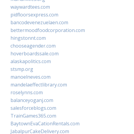
waywardtees.com
pidfloorsexpress.com
bancodevenezuelaen.com
bettermoodfoodcorporation.com
hingstonnt.com
chooseagender.com
hoverboardssale.com
alaskapolitics.com
stsmp.org
manoelneves.com
mandelaeffectlibrary.com
roselynns.com
balanceyoganj.com
salesforceblogs.com
TrainGames365.com
BaytownEvaCationRentals.com
JabalpurCakeDelivery.com