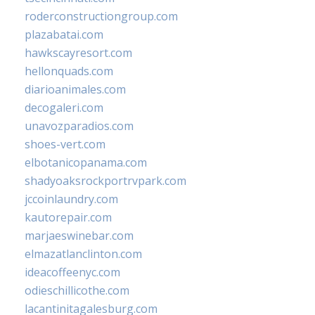
roderconstructiongroup.com
plazabatai.com
hawkscayresort.com
hellonquads.com
diarioanimales.com
decogaleri.com
unavozparadios.com
shoes-vert.com
elbotanicopanama.com
shadyoaksrockportrvpark.com
jccoinlaundry.com
kautorepair.com
marjaeswinebar.com
elmazatlanclinton.com
ideacoffeenyc.com
odieschillicothe.com
lacantinitagalesburg.com