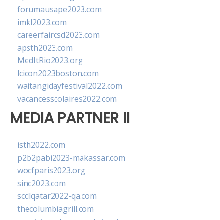
forumausape2023.com
imkl2023.com
careerfaircsd2023.com
apsth2023.com
MedItRio2023.org
lcicon2023boston.com
waitangidayfestival2022.com
vacancesscolaires2022.com
MEDIA PARTNER II
isth2022.com
p2b2pabi2023-makassar.com
wocfparis2023.org
sinc2023.com
scdlqatar2022-qa.com
thecolumbiagrill.com