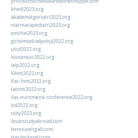
provisionscheeseandwineshoppe.com
khedi2023.org
akademikgeriatri2023.org
marmarapediatri2023.org
emchie2023.org
girisimselradyoloji2022.org
utcd2022.org
biosensor2022.org
ialp2022.org
klivet2022.org
ifac-hms2022.org
taoms2022.org
iias-euromena-conference2022.org
ivd2022.org
csity2022.org
ibsarstudyabroad.com
bennusehgall.com
tsecincinnati.com