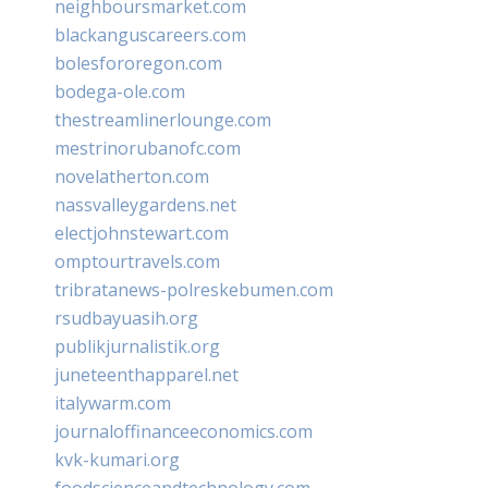
neighboursmarket.com
blackanguscareers.com
bolesfororegon.com
bodega-ole.com
thestreamlinerlounge.com
mestrinorubanofc.com
novelatherton.com
nassvalleygardens.net
electjohnstewart.com
omptourtravels.com
tribratanews-polreskebumen.com
rsudbayuasih.org
publikjurnalistik.org
juneteenthapparel.net
italywarm.com
journaloffinanceeconomics.com
kvk-kumari.org
foodscienceandtechnology.com