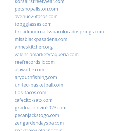
korsairstreetwear.com
petshopallston.com
avenue26tacos.com
topgglasses.com
broadmoornailsspacoloradosprings.com
missblackpasadena.com
anneskitchen.org
valenciamarketytaqueria.com
reefrecordsllc.com
alawaffle.com
aryouthfishing.com
united-basketball.com
tios-tacos.com
cafecito-satx.com
graduacionviu2023.com
pecanjackstogo.com
zengardendayspa.com
sparklejewelryinc.com