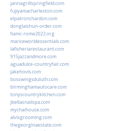
jannagrillspringfield.com
fujiyamacharleston.com
elpatronchardon.com
donglaishun-order.com
fiamc-rome2022.org
mariceworldessentials.com
lafisheriarestaurant.com
915jazzandmore.com
aguadulce-countryfair.com
jakehovis.com
bosswingsduluth.com
birminghamautocare.com
tonyscountrykitchen.com
jbellasnailspa.com
mychaihouse.com
alvisgrooming.com
thegeorginaestate.com