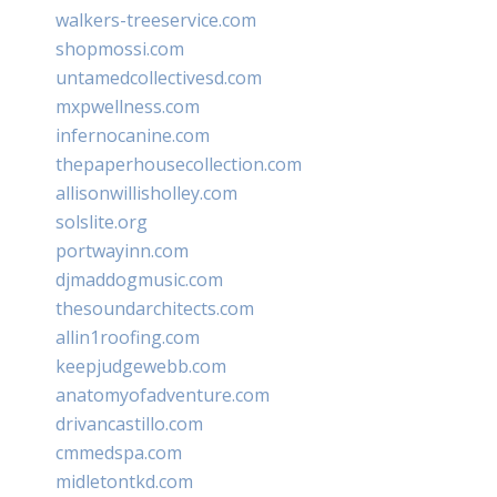
walkers-treeservice.com
shopmossi.com
untamedcollectivesd.com
mxpwellness.com
infernocanine.com
thepaperhousecollection.com
allisonwillisholley.com
solslite.org
portwayinn.com
djmaddogmusic.com
thesoundarchitects.com
allin1roofing.com
keepjudgewebb.com
anatomyofadventure.com
drivancastillo.com
cmmedspa.com
midletontkd.com