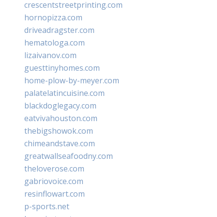
crescentstreetprinting.com
hornopizza.com
driveadragster.com
hematologa.com
lizaivanov.com
guesttinyhomes.com
home-plow-by-meyer.com
palatelatincuisine.com
blackdoglegacy.com
eatvivahouston.com
thebigshowok.com
chimeandstave.com
greatwallseafoodny.com
theloverose.com
gabriovoice.com
resinflowart.com
p-sports.net