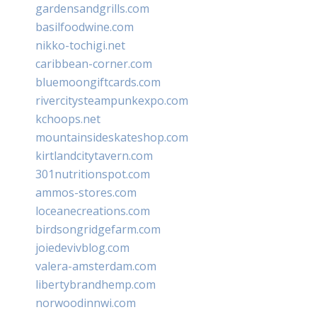
gardensandgrills.com
basilfoodwine.com
nikko-tochigi.net
caribbean-corner.com
bluemoongiftcards.com
rivercitysteampunkexpo.com
kchoops.net
mountainsideskateshop.com
kirtlandcitytavern.com
301nutritionspot.com
ammos-stores.com
loceanecreations.com
birdsongridgefarm.com
joiedevivblog.com
valera-amsterdam.com
libertybrandhemp.com
norwoodinnwi.com