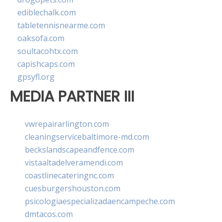
ediblechalk.com
tabletennisnearme.com
oaksofa.com
soultacohtx.com
capishcaps.com
gpsyfl.org
MEDIA PARTNER III
vwrepairarlington.com
cleaningservicebaltimore-md.com
beckslandscapeandfence.com
vistaaltadelveramendi.com
coastlinecateringnc.com
cuesburgershouston.com
psicologiaespecializadaencampeche.com
dmtacos.com