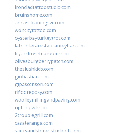
ironcladtattoostudio.com
bruinshome.com
annascleaningsvc.com
wolfcitytattoo.com
oysterbayturkeytrot.com
lafronterarestauranteybar.com
lilyandrosetearoom.com
olivesburgberrypatch.com
theslushkids.com
giobastian.com
glpascensori.com
rifloorepoxy.com
woolleymillingandpaving.com
uptonpvd.com
2troublegrill.com
casateranga.com
sticksandstonesstudiooh.com