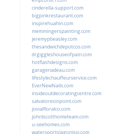
empconst1.com
cinderella-support.com
bigpinkrestaurant.com
inspirehuahin.com
memmingerspainting.com
jeremypbeasley.com
thesandwichdepotcos.com
drgiggleshouseofpain.com
hotflashdesigns.com
garagenadeau.com
lifestylechauffeurservice.com
EverNewNails.com
insideoutdecoratingcentre.com
salvatoresinpoint.com
jovialfloralco.com
johnlscotthometeam.com
u-seehomes.com
watersportslagonissi.com