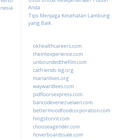
Usus Untuk Kesejahteraan Tubuh
rvensi
Anda
onesia
Tips Menjaga Kesehatan Lambung
yang Baik
okhealthcareers.com
theintexperience.com
unboundedthefilm.com
catfriends-bg.org
marianlives.org
waywardtees.com
pidfloorsexpress.com
bancodevenezuelaen.com
bettermoodfoodcorporation.com
hingstonnt.com
chooseagender.com
hoverboardssale.com