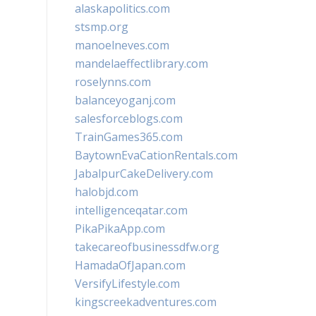
alaskapolitics.com
stsmp.org
manoelneves.com
mandelaeffectlibrary.com
roselynns.com
balanceyoganj.com
salesforceblogs.com
TrainGames365.com
BaytownEvaCationRentals.com
JabalpurCakeDelivery.com
halobjd.com
intelligenceqatar.com
PikaPikaApp.com
takecareofbusinessdfw.org
HamadaOfJapan.com
VersifyLifestyle.com
kingscreekadventures.com