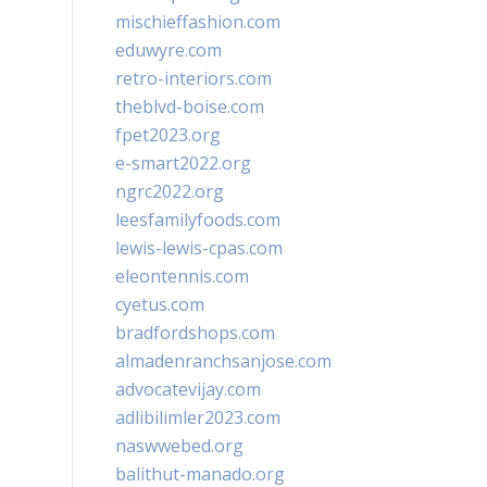
mischieffashion.com
eduwyre.com
retro-interiors.com
theblvd-boise.com
fpet2023.org
e-smart2022.org
ngrc2022.org
leesfamilyfoods.com
lewis-lewis-cpas.com
eleontennis.com
cyetus.com
bradfordshops.com
almadenranchsanjose.com
advocatevijay.com
adlibilimler2023.com
naswwebed.org
balithut-manado.org