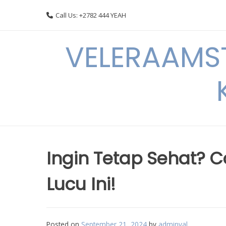
Skip
Call Us: +2782 444 YEAH
to
content
VELERAAMST
Ingin Tetap Sehat? 
Lucu Ini!
Posted on
September 21, 2024
by
adminval