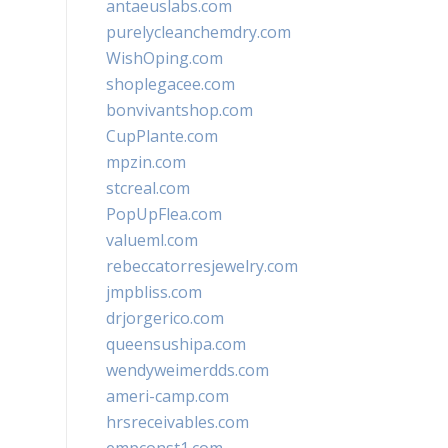
antaeuslabs.com
purelycleanchemdry.com
WishOping.com
shoplegacee.com
bonvivantshop.com
CupPlante.com
mpzin.com
stcreal.com
PopUpFlea.com
valueml.com
rebeccatorresjewelry.com
jmpbliss.com
drjorgerico.com
queensushipa.com
wendyweimerdds.com
ameri-camp.com
hrsreceivables.com