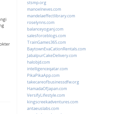
stsmp.org
manoelneves.com
mandelaeffectlibrary.com
angi
roselynns.com
ung
balanceyoganj.com
salesforceblogs.com
TrainGames365.com
okter
BaytownEvaCationRentals.com
JabalpurCakeDelivery.com
halobjd.com
intelligenceqatar.com
PikaPikaApp.com
takecareofbusinessdfw.org
HamadaOfJapan.com
VersifyLifestyle.com
kingscreekadventures.com
antaeuslabs.com