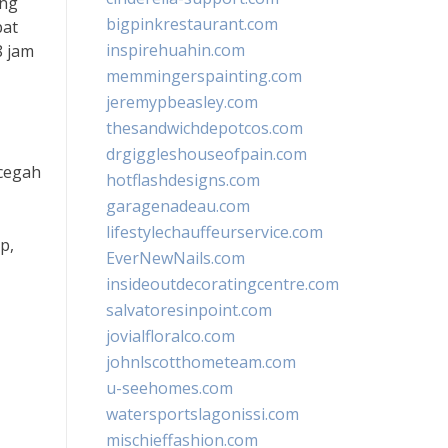
ing
bigpinkrestaurant.com
pat
inspirehuahin.com
8 jam
memmingerspainting.com
jeremypbeasley.com
thesandwichdepotcos.com
drgiggleshouseofpain.com
ncegah
hotflashdesigns.com
garagenadeau.com
lifestylechauffeurservice.com
p,
EverNewNails.com
insideoutdecoratingcentre.com
salvatoresinpoint.com
jovialfloralco.com
johnlscotthometeam.com
u-seehomes.com
watersportslagonissi.com
mischieffashion.com