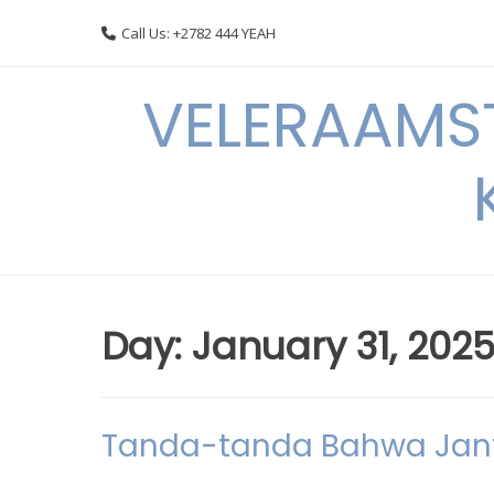
Skip
Call Us: +2782 444 YEAH
to
content
VELERAAMST
Day:
January 31, 202
Tanda-tanda Bahwa Jant