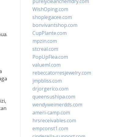
purelycleanchemdry.com
WishOping.com
shoplegacee.com
bonvivantshop.com
CupPlante.com
ua.
mpzin.com
stcreal.com
PopUpFlea.com
valueml.com
a
rebeccatorresjewelry.com
aga
jmpbliss.com
drjorgerico.com
queensushipa.com
zi,
wendyweimerdds.com
tan
ameri-camp.com
hrsreceivables.com
empconst1.com
cinderella-support.com