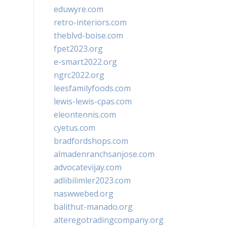
eduwyre.com
retro-interiors.com
theblvd-boise.com
fpet2023.org
e-smart2022.org
ngrc2022.org
leesfamilyfoods.com
lewis-lewis-cpas.com
eleontennis.com
cyetus.com
bradfordshops.com
almadenranchsanjose.com
advocatevijay.com
adlibilimler2023.com
naswwebed.org
balithut-manado.org
alteregotradingcompany.org