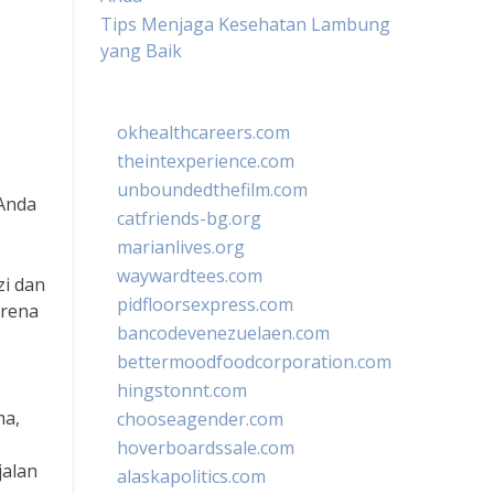
Tips Menjaga Kesehatan Lambung
yang Baik
okhealthcareers.com
theintexperience.com
unboundedthefilm.com
 Anda
catfriends-bg.org
marianlives.org
waywardtees.com
zi dan
pidfloorsexpress.com
arena
bancodevenezuelaen.com
bettermoodfoodcorporation.com
hingstonnt.com
ma,
chooseagender.com
hoverboardssale.com
jalan
alaskapolitics.com