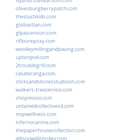
lilyandrosetearoom.com
olivesburgberrypatch.com
theslushkids.com
giobastian.com
glpascensori.com
rifloorepoxy.com
woolleymillingandpaving.com
uptonpvd.com
2troublegrill.com
casateranga.com
sticksandstonesstudiooh.com
walkers-treeservice.com
shopmossi.com
untamedcollectivesd.com
mxpwellness.com
infernocanine.com
thepaperhousecollection.com
allisonwillisholley.com