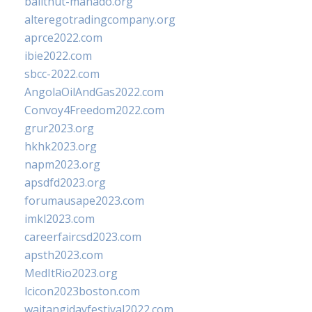
balithut-manado.org
alteregotradingcompany.org
aprce2022.com
ibie2022.com
sbcc-2022.com
AngolaOilAndGas2022.com
Convoy4Freedom2022.com
grur2023.org
hkhk2023.org
napm2023.org
apsdfd2023.org
forumausape2023.com
imkl2023.com
careerfaircsd2023.com
apsth2023.com
MedItRio2023.org
lcicon2023boston.com
waitangidayfestival2022.com