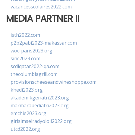
vacancesscolaires2022.com
MEDIA PARTNER II
isth2022.com
p2b2pabi2023-makassar.com
wocfparis2023.org
sinc2023.com
scdlqatar2022-qa.com
thecolumbiagrill.com
provisionscheeseandwineshoppe.com
khedi2023.org
akademikgeriatri2023.org
marmarapediatri2023.org
emchie2023.org
girisimselradyoloji2022.org
utcd2022.org