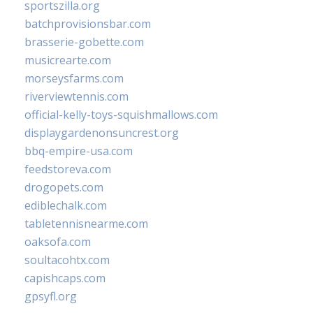
sportszilla.org
batchprovisionsbar.com
brasserie-gobette.com
musicrearte.com
morseysfarms.com
riverviewtennis.com
official-kelly-toys-squishmallows.com
displaygardenonsuncrest.org
bbq-empire-usa.com
feedstoreva.com
drogopets.com
ediblechalk.com
tabletennisnearme.com
oaksofa.com
soultacohtx.com
capishcaps.com
gpsyfl.org