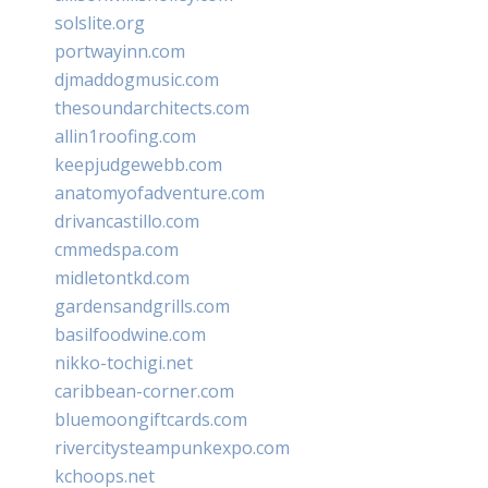
solslite.org
portwayinn.com
djmaddogmusic.com
thesoundarchitects.com
allin1roofing.com
keepjudgewebb.com
anatomyofadventure.com
drivancastillo.com
cmmedspa.com
midletontkd.com
gardensandgrills.com
basilfoodwine.com
nikko-tochigi.net
caribbean-corner.com
bluemoongiftcards.com
rivercitysteampunkexpo.com
kchoops.net