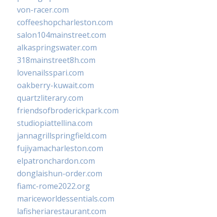
von-racer.com
coffeeshopcharleston.com
salon104mainstreet.com
alkaspringswater.com
318mainstreet8h.com
lovenailsspari.com
oakberry-kuwait.com
quartzliterary.com
friendsofbroderickpark.com
studiopiattellina.com
jannagrillspringfield.com
fujiyamacharleston.com
elpatronchardon.com
donglaishun-order.com
fiamc-rome2022.org
mariceworldessentials.com
lafisheriarestaurant.com