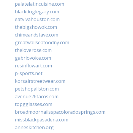
palatelatincuisine.com
blackdoglegacy.com
eatvivahouston.com
thebigshowok.com
chimeandstave.com
greatwallseafoodny.com
theloverose.com
gabriovoice.com
resinflowart.com
p-sports.net
korsairstreetwear.com
petshopallston.com
avenue26tacos.com
topgglasses.com
broadmoornailsspacoloradosprings.com
missblackpasadena.com
anneskitchen.org