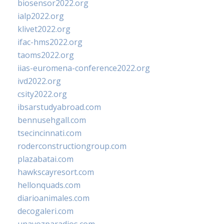
biosensor2022.org
ialp2022.org
klivet2022.org
ifac-hms2022.org
taoms2022.org
iias-euromena-conference2022.org
ivd2022.org
csity2022.org
ibsarstudyabroad.com
bennusehgall.com
tsecincinnati.com
roderconstructiongroup.com
plazabatai.com
hawkscayresort.com
hellonquads.com
diarioanimales.com
decogaleri.com