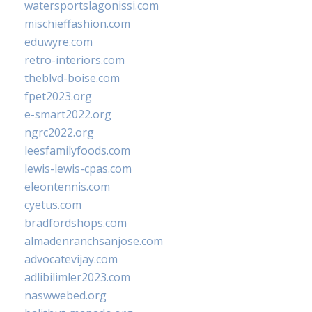
watersportslagonissi.com
mischieffashion.com
eduwyre.com
retro-interiors.com
theblvd-boise.com
fpet2023.org
e-smart2022.org
ngrc2022.org
leesfamilyfoods.com
lewis-lewis-cpas.com
eleontennis.com
cyetus.com
bradfordshops.com
almadenranchsanjose.com
advocatevijay.com
adlibilimler2023.com
naswwebed.org