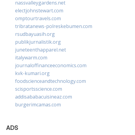
nassvalleygardens.net
electjohnstewart.com
omptourtravels.com
tribratanews-polreskebumen.com
rsudbayuasih.org
publikjurnalistik.org
juneteenthapparel.net
italywarm.com
journaloffinanceeconomics.com
kvk-kumari.org
foodscienceandtechnology.com
scisportsscience.com
addisababacuisineaz.com
burgerimcamas.com
ADS