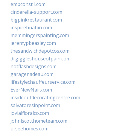
empconst1.com
cinderella-support.com
bigpinkrestaurant.com
inspirehuahin.com
memmingerspainting.com
jeremypbeasley.com
thesandwichdepotcos.com
drgiggleshouseofpain.com
hotflashdesigns.com
garagenadeau.com
lifestylechauffeurservice.com
EverNewNails.com
insideoutdecoratingcentre.com
salvatoresinpoint.com
jovialfloralco.com
johnlscotthometeam.com
u-seehomes.com