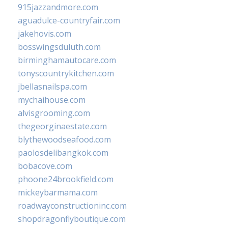
915jazzandmore.com
aguadulce-countryfair.com
jakehovis.com
bosswingsduluth.com
birminghamautocare.com
tonyscountrykitchen.com
jbellasnailspa.com
mychaihouse.com
alvisgrooming.com
thegeorginaestate.com
blythewoodseafood.com
paolosdelibangkok.com
bobacove.com
phoone24brookfield.com
mickeybarmama.com
roadwayconstructioninc.com
shopdragonflyboutique.com