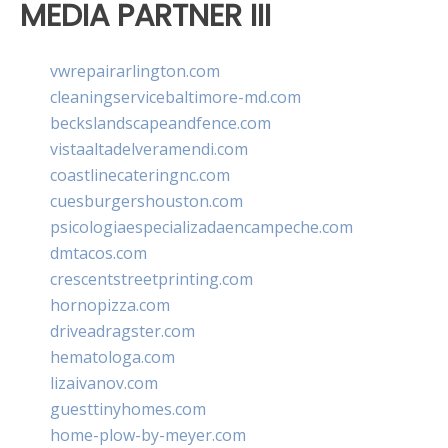
MEDIA PARTNER III
vwrepairarlington.com
cleaningservicebaltimore-md.com
beckslandscapeandfence.com
vistaaltadelveramendi.com
coastlinecateringnc.com
cuesburgershouston.com
psicologiaespecializadaencampeche.com
dmtacos.com
crescentstreetprinting.com
hornopizza.com
driveadragster.com
hematologa.com
lizaivanov.com
guesttinyhomes.com
home-plow-by-meyer.com