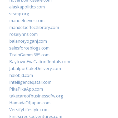
hoverboardssale.com
alaskapolitics.com
stsmp.org
manoelneves.com
mandelaeffectlibrary.com
roselynns.com
balanceyoganj.com
salesforceblogs.com
TrainGames365.com
BaytownEvaCationRentals.com
JabalpurCakeDelivery.com
halobjd.com
intelligenceqatar.com
PikaPikaApp.com
takecareofbusinessdfw.org
HamadaOfJapan.com
VersifyLifestyle.com
kingscreekadventures.com