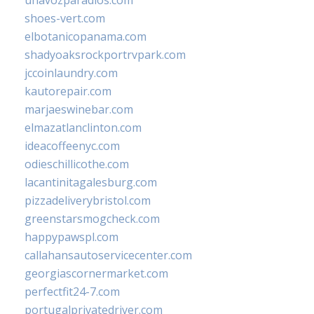
unavozparadios.com
shoes-vert.com
elbotanicopanama.com
shadyoaksrockportrvpark.com
jccoinlaundry.com
kautorepair.com
marjaeswinebar.com
elmazatlanclinton.com
ideacoffeenyc.com
odieschillicothe.com
lacantinitagalesburg.com
pizzadeliverybristol.com
greenstarsmogcheck.com
happypawspl.com
callahansautoservicecenter.com
georgiascornermarket.com
perfectfit24-7.com
portugalprivatedriver.com