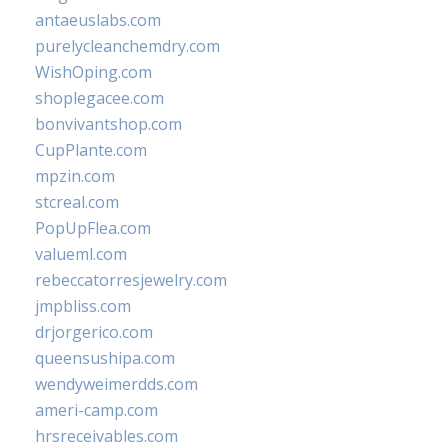
antaeuslabs.com
purelycleanchemdry.com
WishOping.com
shoplegacee.com
bonvivantshop.com
CupPlante.com
mpzin.com
stcreal.com
PopUpFlea.com
valueml.com
rebeccatorresjewelry.com
jmpbliss.com
drjorgerico.com
queensushipa.com
wendyweimerdds.com
ameri-camp.com
hrsreceivables.com