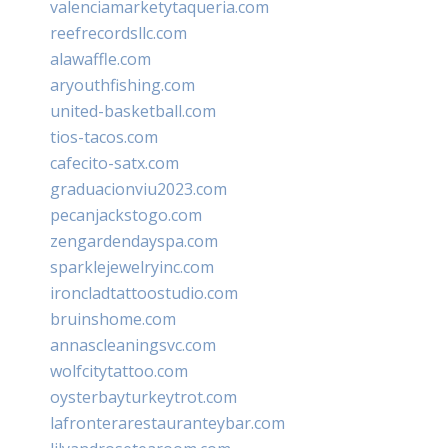
valenciamarketytaqueria.com
reefrecordsllc.com
alawaffle.com
aryouthfishing.com
united-basketball.com
tios-tacos.com
cafecito-satx.com
graduacionviu2023.com
pecanjackstogo.com
zengardendayspa.com
sparklejewelryinc.com
ironcladtattoostudio.com
bruinshome.com
annascleaningsvc.com
wolfcitytattoo.com
oysterbayturkeytrot.com
lafronterarestauranteybar.com