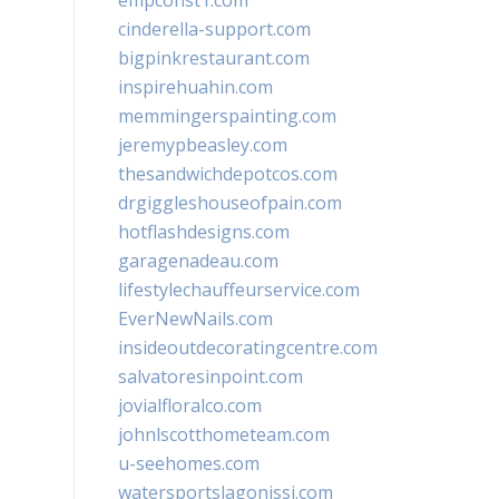
empconst1.com
cinderella-support.com
bigpinkrestaurant.com
inspirehuahin.com
memmingerspainting.com
jeremypbeasley.com
thesandwichdepotcos.com
drgiggleshouseofpain.com
hotflashdesigns.com
garagenadeau.com
lifestylechauffeurservice.com
EverNewNails.com
insideoutdecoratingcentre.com
salvatoresinpoint.com
jovialfloralco.com
johnlscotthometeam.com
u-seehomes.com
watersportslagonissi.com