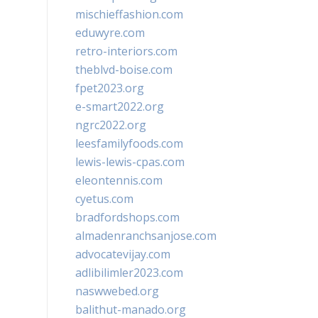
mischieffashion.com
eduwyre.com
retro-interiors.com
theblvd-boise.com
fpet2023.org
e-smart2022.org
ngrc2022.org
leesfamilyfoods.com
lewis-lewis-cpas.com
eleontennis.com
cyetus.com
bradfordshops.com
almadenranchsanjose.com
advocatevijay.com
adlibilimler2023.com
naswwebed.org
balithut-manado.org