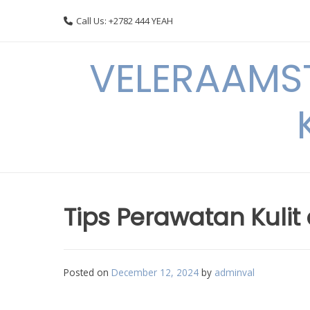
Skip
Call Us: +2782 444 YEAH
to
content
VELERAAMST
Tips Perawatan Kulit
Posted on
December 12, 2024
by
adminval