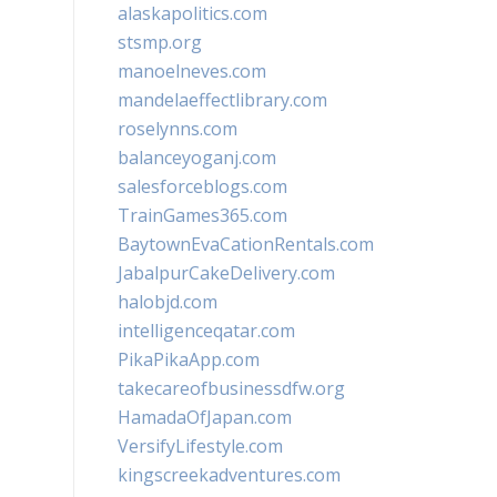
alaskapolitics.com
stsmp.org
manoelneves.com
mandelaeffectlibrary.com
roselynns.com
balanceyoganj.com
salesforceblogs.com
TrainGames365.com
BaytownEvaCationRentals.com
JabalpurCakeDelivery.com
halobjd.com
intelligenceqatar.com
PikaPikaApp.com
takecareofbusinessdfw.org
HamadaOfJapan.com
VersifyLifestyle.com
kingscreekadventures.com