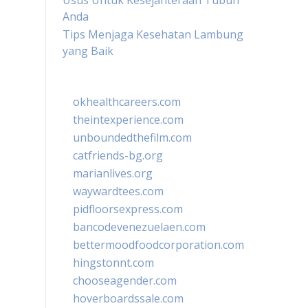
Usus Untuk Kesejahteraan Tubuh
Anda
Tips Menjaga Kesehatan Lambung
yang Baik
okhealthcareers.com
theintexperience.com
unboundedthefilm.com
catfriends-bg.org
marianlives.org
waywardtees.com
pidfloorsexpress.com
bancodevenezuelaen.com
bettermoodfoodcorporation.com
hingstonnt.com
chooseagender.com
hoverboardssale.com