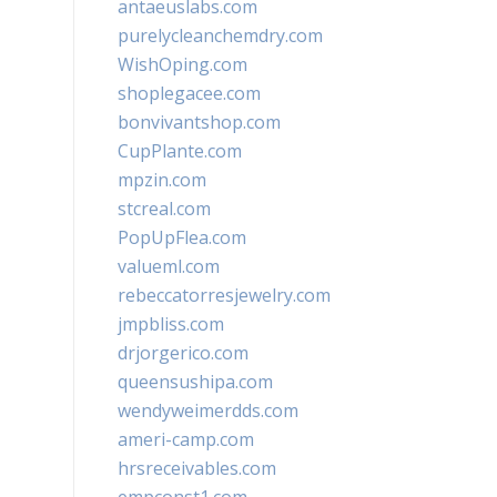
antaeuslabs.com
purelycleanchemdry.com
WishOping.com
shoplegacee.com
bonvivantshop.com
CupPlante.com
mpzin.com
stcreal.com
PopUpFlea.com
valueml.com
rebeccatorresjewelry.com
jmpbliss.com
drjorgerico.com
queensushipa.com
wendyweimerdds.com
ameri-camp.com
hrsreceivables.com