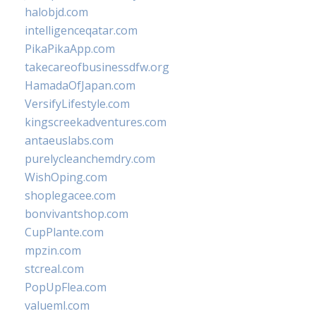
halobjd.com
intelligenceqatar.com
PikaPikaApp.com
takecareofbusinessdfw.org
HamadaOfJapan.com
VersifyLifestyle.com
kingscreekadventures.com
antaeuslabs.com
purelycleanchemdry.com
WishOping.com
shoplegacee.com
bonvivantshop.com
CupPlante.com
mpzin.com
stcreal.com
PopUpFlea.com
valueml.com