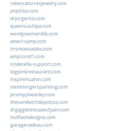
rebeccatorresjewelry.com
jmpbliss.com
drjorgerico.com
queensushipa.com
wendyweimerdds.com
ameri-camp.com
hrsreceivables.com
empconst1.com
cinderella-support.com
bigpinkrestaurant.com
inspirehuahin.com
memmingerspainting.com
jeremypbeasley.com
thesandwichdepotcos.com
drgiggleshouseofpain.com
hotflashdesigns.com
garagenadeau.com