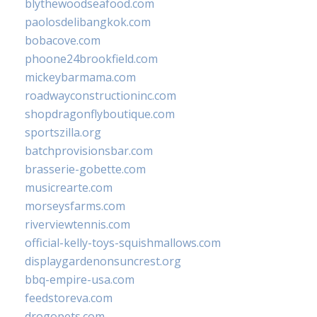
blythewoodseafood.com
paolosdelibangkok.com
bobacove.com
phoone24brookfield.com
mickeybarmama.com
roadwayconstructioninc.com
shopdragonflyboutique.com
sportszilla.org
batchprovisionsbar.com
brasserie-gobette.com
musicrearte.com
morseysfarms.com
riverviewtennis.com
official-kelly-toys-squishmallows.com
displaygardenonsuncrest.org
bbq-empire-usa.com
feedstoreva.com
drogopets.com