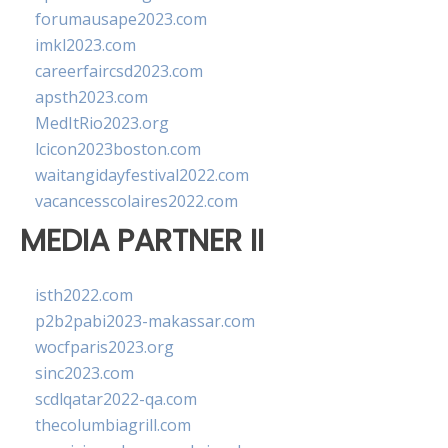
forumausape2023.com
imkl2023.com
careerfaircsd2023.com
apsth2023.com
MedItRio2023.org
lcicon2023boston.com
waitangidayfestival2022.com
vacancesscolaires2022.com
MEDIA PARTNER II
isth2022.com
p2b2pabi2023-makassar.com
wocfparis2023.org
sinc2023.com
scdlqatar2022-qa.com
thecolumbiagrill.com