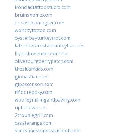
ironcladtattoostudio.com
bruinshome.com
annascleaningsvc.com
wolfcitytattoo.com
oysterbayturkeytrot.com
lafronterarestauranteybar.com
lilyandrosetearoom.com
olivesburgberrypatch.com
theslushkids.com
giobastian.com
glpascensori.com
rifloorepoxy.com
woolleymillingandpaving.com
uptonpvd.com
2troublegrill.com
casateranga.com
sticksandstonesstudiooh.com