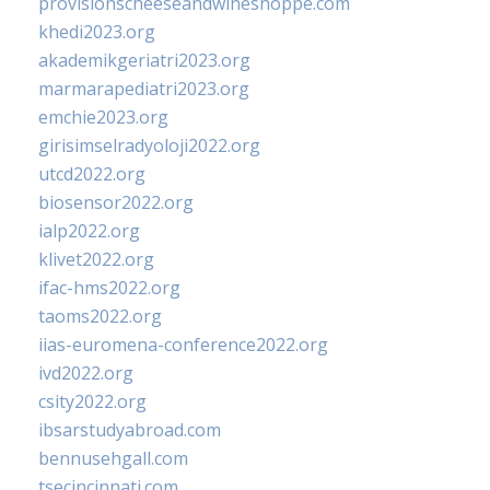
provisionscheeseandwineshoppe.com
khedi2023.org
akademikgeriatri2023.org
marmarapediatri2023.org
emchie2023.org
girisimselradyoloji2022.org
utcd2022.org
biosensor2022.org
ialp2022.org
klivet2022.org
ifac-hms2022.org
taoms2022.org
iias-euromena-conference2022.org
ivd2022.org
csity2022.org
ibsarstudyabroad.com
bennusehgall.com
tsecincinnati.com