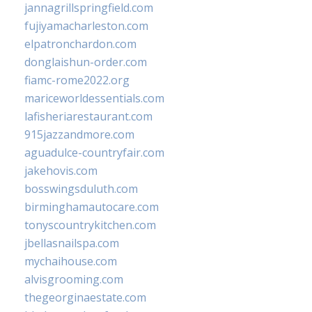
jannagrillspringfield.com
fujiyamacharleston.com
elpatronchardon.com
donglaishun-order.com
fiamc-rome2022.org
mariceworldessentials.com
lafisheriarestaurant.com
915jazzandmore.com
aguadulce-countryfair.com
jakehovis.com
bosswingsduluth.com
birminghamautocare.com
tonyscountrykitchen.com
jbellasnailspa.com
mychaihouse.com
alvisgrooming.com
thegeorginaestate.com