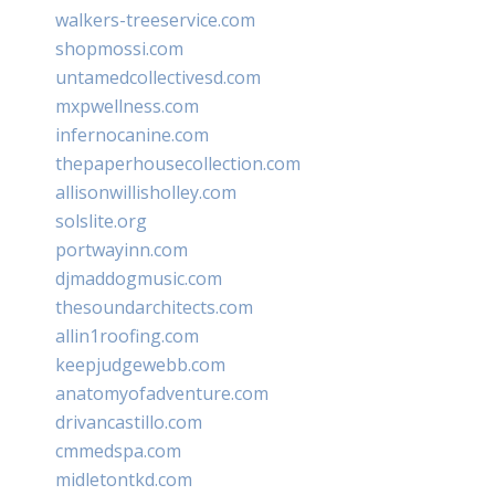
walkers-treeservice.com
shopmossi.com
untamedcollectivesd.com
mxpwellness.com
infernocanine.com
thepaperhousecollection.com
allisonwillisholley.com
solslite.org
portwayinn.com
djmaddogmusic.com
thesoundarchitects.com
allin1roofing.com
keepjudgewebb.com
anatomyofadventure.com
drivancastillo.com
cmmedspa.com
midletontkd.com