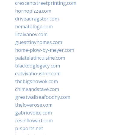
crescentstreetprinting.com
hornopizza.com
driveadragster.com
hematologa.com
lizaivanov.com
guesttinyhomes.com
home-plow-by-meyer.com
palatelatincuisine.com
blackdoglegacy.com
eatvivahouston.com
thebigshowok.com
chimeandstave.com
greatwallseafoodny.com
theloverose.com
gabriovoice.com
resinflowart.com
p-sports.net