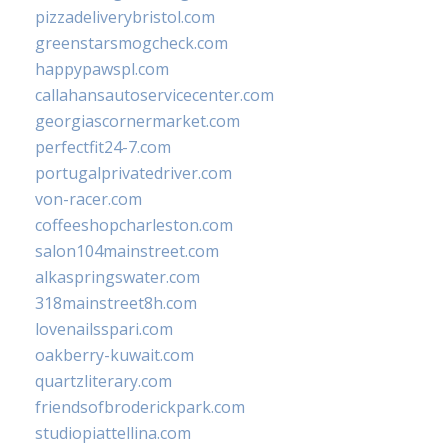
pizzadeliverybristol.com
greenstarsmogcheck.com
happypawspl.com
callahansautoservicecenter.com
georgiascornermarket.com
perfectfit24-7.com
portugalprivatedriver.com
von-racer.com
coffeeshopcharleston.com
salon104mainstreet.com
alkaspringswater.com
318mainstreet8h.com
lovenailsspari.com
oakberry-kuwait.com
quartzliterary.com
friendsofbroderickpark.com
studiopiattellina.com