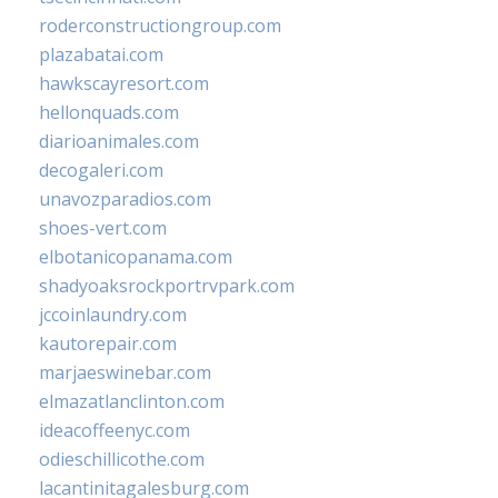
roderconstructiongroup.com
plazabatai.com
hawkscayresort.com
hellonquads.com
diarioanimales.com
decogaleri.com
unavozparadios.com
shoes-vert.com
elbotanicopanama.com
shadyoaksrockportrvpark.com
jccoinlaundry.com
kautorepair.com
marjaeswinebar.com
elmazatlanclinton.com
ideacoffeenyc.com
odieschillicothe.com
lacantinitagalesburg.com