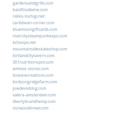
gardensandgrills.com
basilfoodwine.com
nikko-tochigi.net
caribbean-corner.com
bluemoongiftcards.com
rivercitysteampunkexpo.com
kchoops.net
mountainsideskateshop.com
kirtlandcitytavern.com
301nutritionspot.com
ammos-stores.com
loceanecreations.com
birdsongridgefarm.com
joiedevivblog.com
valera-amsterdam.com
libertybrandhemp.com
norwoodinnwi.com