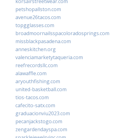
korsairstreetwear.com
petshopallston.com
avenue26tacos.com
topgglasses.com
broadmoornailsspacoloradosprings.com
missblackpasadena.com
anneskitchen.org
valenciamarketytaqueria.com
reefrecordsllc.com
alawaffle.com
aryouthfishing.com
united-basketball.com
tios-tacos.com
cafecito-satx.com
graduacionviu2023.com
pecanjackstogo.com
zengardendayspa.com
sparklejewelryinc.com