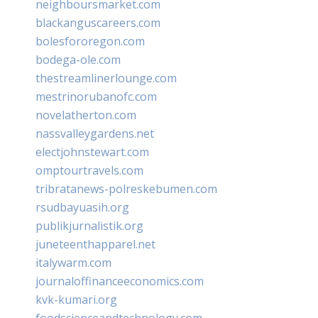
neighboursmarket.com
blackanguscareers.com
bolesfororegon.com
bodega-ole.com
thestreamlinerlounge.com
mestrinorubanofc.com
novelatherton.com
nassvalleygardens.net
electjohnstewart.com
omptourtravels.com
tribratanews-polreskebumen.com
rsudbayuasih.org
publikjurnalistik.org
juneteenthapparel.net
italywarm.com
journaloffinanceeconomics.com
kvk-kumari.org
foodscienceandtechnology.com