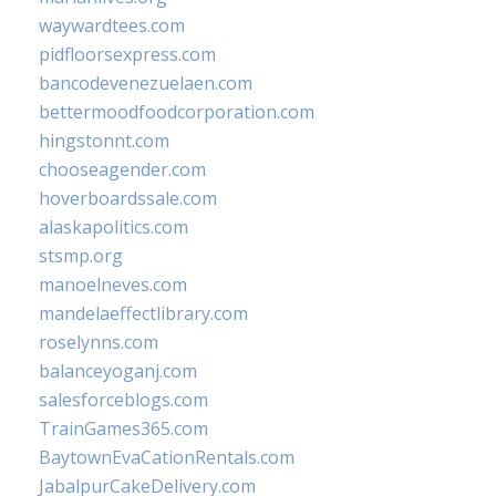
waywardtees.com
pidfloorsexpress.com
bancodevenezuelaen.com
bettermoodfoodcorporation.com
hingstonnt.com
chooseagender.com
hoverboardssale.com
alaskapolitics.com
stsmp.org
manoelneves.com
mandelaeffectlibrary.com
roselynns.com
balanceyoganj.com
salesforceblogs.com
TrainGames365.com
BaytownEvaCationRentals.com
JabalpurCakeDelivery.com