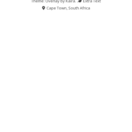
Theme: Overlay by
Kaira
.
Extra Text
Cape Town, South Africa