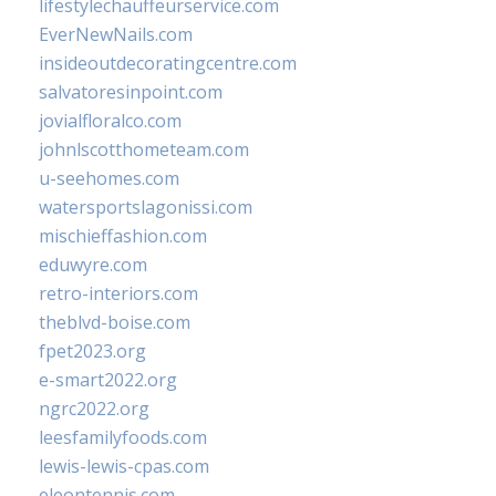
lifestylechauffeurservice.com
EverNewNails.com
insideoutdecoratingcentre.com
salvatoresinpoint.com
jovialfloralco.com
johnlscotthometeam.com
u-seehomes.com
watersportslagonissi.com
mischieffashion.com
eduwyre.com
retro-interiors.com
theblvd-boise.com
fpet2023.org
e-smart2022.org
ngrc2022.org
leesfamilyfoods.com
lewis-lewis-cpas.com
eleontennis.com