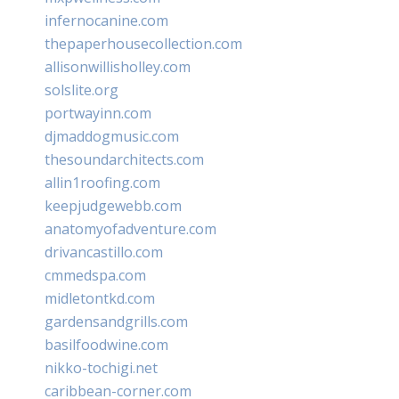
infernocanine.com
thepaperhousecollection.com
allisonwillisholley.com
solslite.org
portwayinn.com
djmaddogmusic.com
thesoundarchitects.com
allin1roofing.com
keepjudgewebb.com
anatomyofadventure.com
drivancastillo.com
cmmedspa.com
midletontkd.com
gardensandgrills.com
basilfoodwine.com
nikko-tochigi.net
caribbean-corner.com