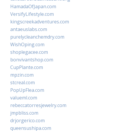
HamadaOfJapan.com
VersifyLifestyle.com
kingscreekadventures.com
antaeuslabs.com
purelycleanchemdry.com
WishOping.com
shoplegacee.com
bonvivantshop.com
CupPlante.com
mpzin.com
stcreal.com
PopUpFlea.com
valueml.com
rebeccatorresjewelry.com
jmpbliss.com
drjorgerico.com
queensushipa.com