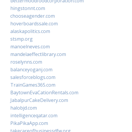
bettermoodfoodcorporation.com
hingstonnt.com
chooseagender.com
hoverboardssale.com
alaskapolitics.com
stsmp.org
manoelneves.com
mandelaeffectlibrary.com
roselynns.com
balanceyoganj.com
salesforceblogs.com
TrainGames365.com
BaytownEvaCationRentals.com
JabalpurCakeDelivery.com
halobjd.com
intelligenceqatar.com
PikaPikaApp.com
takecareofbusinessdfw.org