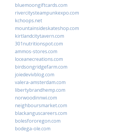
bluemoongiftcards.com
rivercitysteampunkexpo.com
kchoops.net
mountainsideskateshop.com
kirtlandcitytavern.com
301nutritionspot.com
ammos-stores.com
loceanecreations.com
birdsongridgefarm.com
joiedevivblog.com
valera-amsterdam.com
libertybrandhemp.com
norwoodinnwi.com
neighboursmarket.com
blackanguscareers.com
bolesfororegon.com
bodega-ole.com