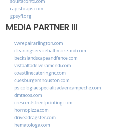
soultacohtx.com
capishcaps.com
gpsyfl.org
MEDIA PARTNER III
vwrepairarlington.com
cleaningservicebaltimore-md.com
beckslandscapeandfence.com
vistaaltadelveramendi.com
coastlinecateringnc.com
cuesburgershouston.com
psicologiaespecializadaencampeche.com
dmtacos.com
crescentstreetprinting.com
hornopizza.com
driveadragster.com
hematologa.com