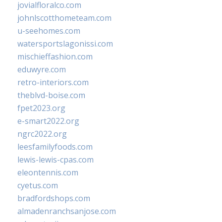
jovialfloralco.com
johnlscotthometeam.com
u-seehomes.com
watersportslagonissi.com
mischieffashion.com
eduwyre.com
retro-interiors.com
theblvd-boise.com
fpet2023.org
e-smart2022.org
ngrc2022.org
leesfamilyfoods.com
lewis-lewis-cpas.com
eleontennis.com
cyetus.com
bradfordshops.com
almadenranchsanjose.com