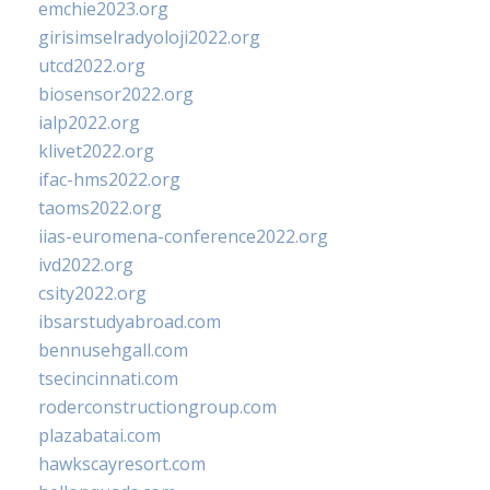
emchie2023.org
girisimselradyoloji2022.org
utcd2022.org
biosensor2022.org
ialp2022.org
klivet2022.org
ifac-hms2022.org
taoms2022.org
iias-euromena-conference2022.org
ivd2022.org
csity2022.org
ibsarstudyabroad.com
bennusehgall.com
tsecincinnati.com
roderconstructiongroup.com
plazabatai.com
hawkscayresort.com