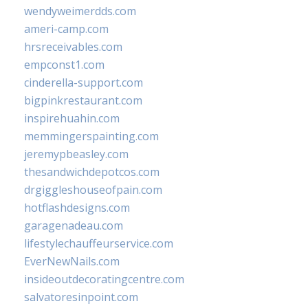
wendyweimerdds.com
ameri-camp.com
hrsreceivables.com
empconst1.com
cinderella-support.com
bigpinkrestaurant.com
inspirehuahin.com
memmingerspainting.com
jeremypbeasley.com
thesandwichdepotcos.com
drgiggleshouseofpain.com
hotflashdesigns.com
garagenadeau.com
lifestylechauffeurservice.com
EverNewNails.com
insideoutdecoratingcentre.com
salvatoresinpoint.com