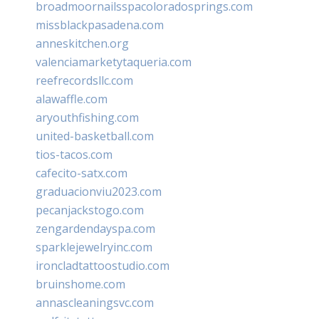
broadmoornailsspacoloradosprings.com
missblackpasadena.com
anneskitchen.org
valenciamarketytaqueria.com
reefrecordsllc.com
alawaffle.com
aryouthfishing.com
united-basketball.com
tios-tacos.com
cafecito-satx.com
graduacionviu2023.com
pecanjackstogo.com
zengardendayspa.com
sparklejewelryinc.com
ironcladtattoostudio.com
bruinshome.com
annascleaningsvc.com