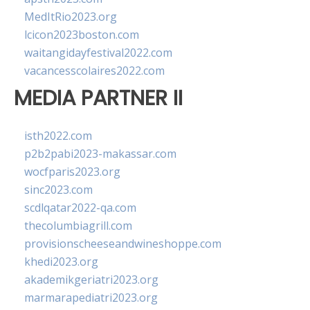
MedItRio2023.org
lcicon2023boston.com
waitangidayfestival2022.com
vacancesscolaires2022.com
MEDIA PARTNER II
isth2022.com
p2b2pabi2023-makassar.com
wocfparis2023.org
sinc2023.com
scdlqatar2022-qa.com
thecolumbiagrill.com
provisionscheeseandwineshoppe.com
khedi2023.org
akademikgeriatri2023.org
marmarapediatri2023.org