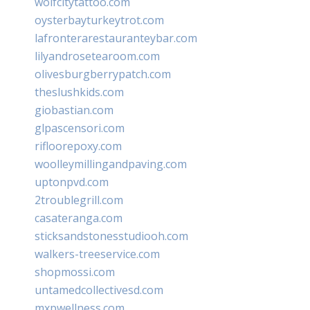
wolfcitytattoo.com
oysterbayturkeytrot.com
lafronterarestauranteybar.com
lilyandrosetearoom.com
olivesburgberrypatch.com
theslushkids.com
giobastian.com
glpascensori.com
rifloorepoxy.com
woolleymillingandpaving.com
uptonpvd.com
2troublegrill.com
casateranga.com
sticksandstonesstudiooh.com
walkers-treeservice.com
shopmossi.com
untamedcollectivesd.com
mxpwellness.com