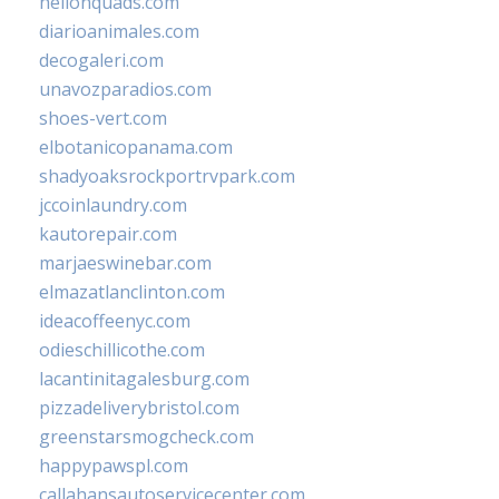
hellonquads.com
diarioanimales.com
decogaleri.com
unavozparadios.com
shoes-vert.com
elbotanicopanama.com
shadyoaksrockportrvpark.com
jccoinlaundry.com
kautorepair.com
marjaeswinebar.com
elmazatlanclinton.com
ideacoffeenyc.com
odieschillicothe.com
lacantinitagalesburg.com
pizzadeliverybristol.com
greenstarsmogcheck.com
happypawspl.com
callahansautoservicecenter.com