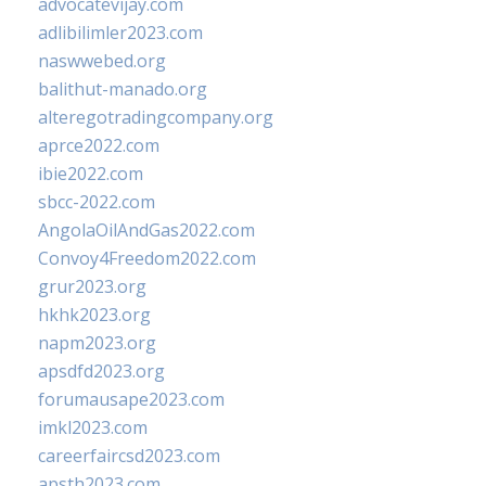
advocatevijay.com
adlibilimler2023.com
naswwebed.org
balithut-manado.org
alteregotradingcompany.org
aprce2022.com
ibie2022.com
sbcc-2022.com
AngolaOilAndGas2022.com
Convoy4Freedom2022.com
grur2023.org
hkhk2023.org
napm2023.org
apsdfd2023.org
forumausape2023.com
imkl2023.com
careerfaircsd2023.com
apsth2023.com