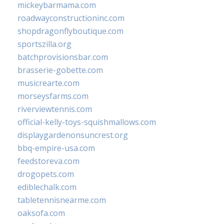
mickeybarmama.com
roadwayconstructioninc.com
shopdragonflyboutique.com
sportszilla.org
batchprovisionsbar.com
brasserie-gobette.com
musicrearte.com
morseysfarms.com
riverviewtennis.com
official-kelly-toys-squishmallows.com
displaygardenonsuncrest.org
bbq-empire-usa.com
feedstoreva.com
drogopets.com
ediblechalk.com
tabletennisnearme.com
oaksofa.com