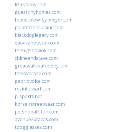
lizaivanov.com
guesttinyhomes.com
home-plow-by-meyer.com
palatelatincuisine.com
blackdoglegacy.com
eatvivahouston.com
thebigshowok.com
chimeandstave.com
greatwallseafoodny.com
theloverose.com
gabriovoice.com
resinflowart.com
p-sports.net
korsairstreetwear.com
petshopallston.com
avenue26tacos.com
topgglasses.com