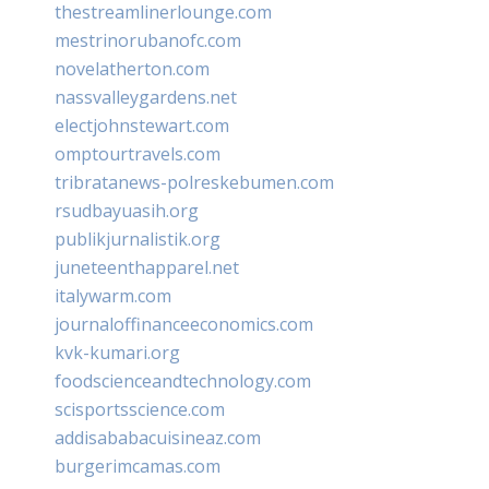
thestreamlinerlounge.com
mestrinorubanofc.com
novelatherton.com
nassvalleygardens.net
electjohnstewart.com
omptourtravels.com
tribratanews-polreskebumen.com
rsudbayuasih.org
publikjurnalistik.org
juneteenthapparel.net
italywarm.com
journaloffinanceeconomics.com
kvk-kumari.org
foodscienceandtechnology.com
scisportsscience.com
addisababacuisineaz.com
burgerimcamas.com