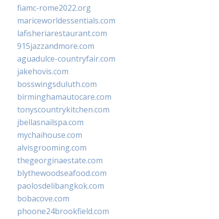
fiamc-rome2022.org
mariceworldessentials.com
lafisheriarestaurant.com
915jazzandmore.com
aguadulce-countryfair.com
jakehovis.com
bosswingsduluth.com
birminghamautocare.com
tonyscountrykitchen.com
jbellasnailspa.com
mychaihouse.com
alvisgrooming.com
thegeorginaestate.com
blythewoodseafood.com
paolosdelibangkok.com
bobacove.com
phoone24brookfield.com