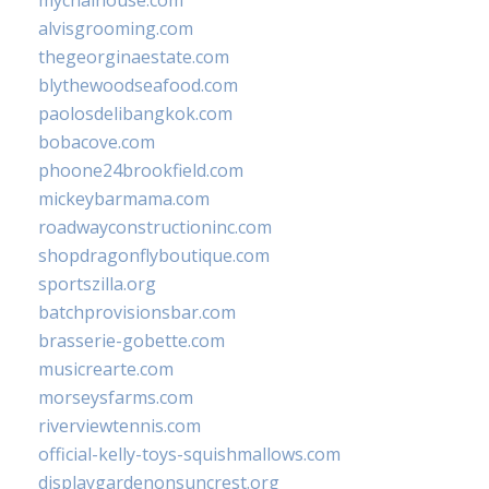
mychaihouse.com
alvisgrooming.com
thegeorginaestate.com
blythewoodseafood.com
paolosdelibangkok.com
bobacove.com
phoone24brookfield.com
mickeybarmama.com
roadwayconstructioninc.com
shopdragonflyboutique.com
sportszilla.org
batchprovisionsbar.com
brasserie-gobette.com
musicrearte.com
morseysfarms.com
riverviewtennis.com
official-kelly-toys-squishmallows.com
displaygardenonsuncrest.org