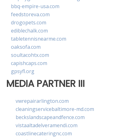
bbq-empire-usa.com
feedstoreva.com
drogopets.com
ediblechalk.com
tabletennisnearme.com
oaksofa.com
soultacohtx.com
capishcaps.com
gpsyfl.org
MEDIA PARTNER III
vwrepairarlington.com
cleaningservicebaltimore-md.com
beckslandscapeandfence.com
vistaaltadelveramendi.com
coastlinecateringnc.com