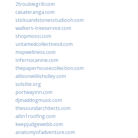
2troublegrill.com
casateranga.com
sticksandstonesstudiooh.com
walkers-treeservice.com
shopmossi.com
untamedcollectivesd.com
mxpwellness.com
infernocanine.com
thepaperhousecollection.com
allisonwillisholley.com
solslite.org
portwayinn.com
djmaddogmusic.com
thesoundarchitects.com
allin1roofing.com
keepjudgewebb.com
anatomyofadventure.com