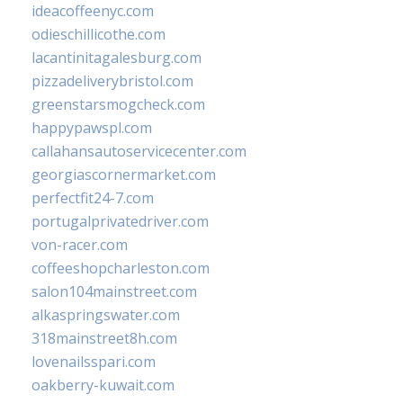
ideacoffeenyc.com
odieschillicothe.com
lacantinitagalesburg.com
pizzadeliverybristol.com
greenstarsmogcheck.com
happypawspl.com
callahansautoservicecenter.com
georgiascornermarket.com
perfectfit24-7.com
portugalprivatedriver.com
von-racer.com
coffeeshopcharleston.com
salon104mainstreet.com
alkaspringswater.com
318mainstreet8h.com
lovenailsspari.com
oakberry-kuwait.com