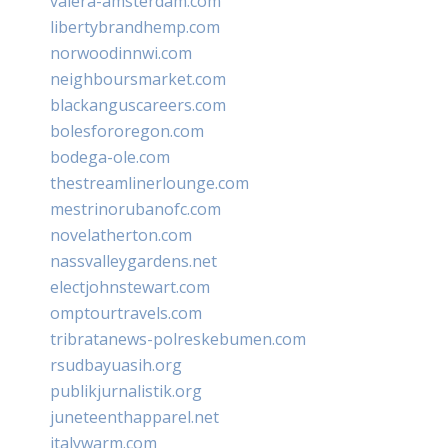
valera-amsterdam.com
libertybrandhemp.com
norwoodinnwi.com
neighboursmarket.com
blackanguscareers.com
bolesfororegon.com
bodega-ole.com
thestreamlinerlounge.com
mestrinorubanofc.com
novelatherton.com
nassvalleygardens.net
electjohnstewart.com
omptourtravels.com
tribratanews-polreskebumen.com
rsudbayuasih.org
publikjurnalistik.org
juneteenthapparel.net
italywarm.com