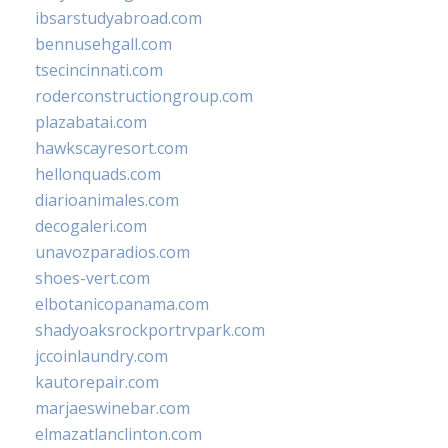
ibsarstudyabroad.com
bennusehgall.com
tsecincinnati.com
roderconstructiongroup.com
plazabatai.com
hawkscayresort.com
hellonquads.com
diarioanimales.com
decogaleri.com
unavozparadios.com
shoes-vert.com
elbotanicopanama.com
shadyoaksrockportrvpark.com
jccoinlaundry.com
kautorepair.com
marjaeswinebar.com
elmazatlanclinton.com