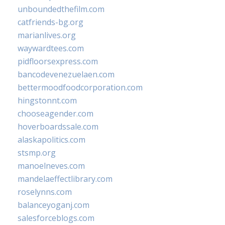
unboundedthefilm.com
catfriends-bg.org
marianlives.org
waywardtees.com
pidfloorsexpress.com
bancodevenezuelaen.com
bettermoodfoodcorporation.com
hingstonnt.com
chooseagender.com
hoverboardssale.com
alaskapolitics.com
stsmp.org
manoelneves.com
mandelaeffectlibrary.com
roselynns.com
balanceyoganj.com
salesforceblogs.com