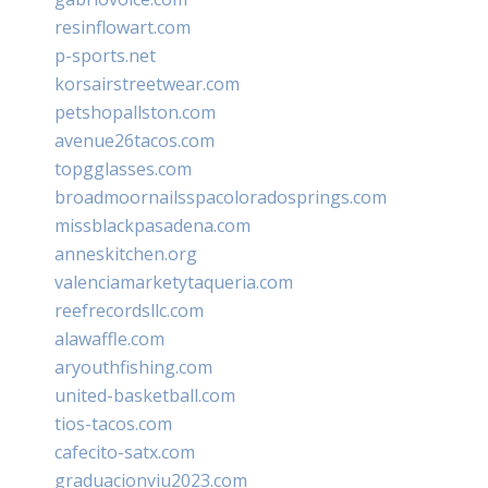
resinflowart.com
p-sports.net
korsairstreetwear.com
petshopallston.com
avenue26tacos.com
topgglasses.com
broadmoornailsspacoloradosprings.com
missblackpasadena.com
anneskitchen.org
valenciamarketytaqueria.com
reefrecordsllc.com
alawaffle.com
aryouthfishing.com
united-basketball.com
tios-tacos.com
cafecito-satx.com
graduacionviu2023.com