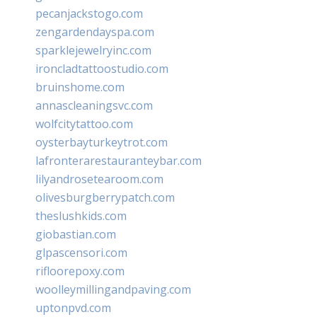
pecanjackstogo.com
zengardendayspa.com
sparklejewelryinc.com
ironcladtattoostudio.com
bruinshome.com
annascleaningsvc.com
wolfcitytattoo.com
oysterbayturkeytrot.com
lafronterarestauranteybar.com
lilyandrosetearoom.com
olivesburgberrypatch.com
theslushkids.com
giobastian.com
glpascensori.com
rifloorepoxy.com
woolleymillingandpaving.com
uptonpvd.com