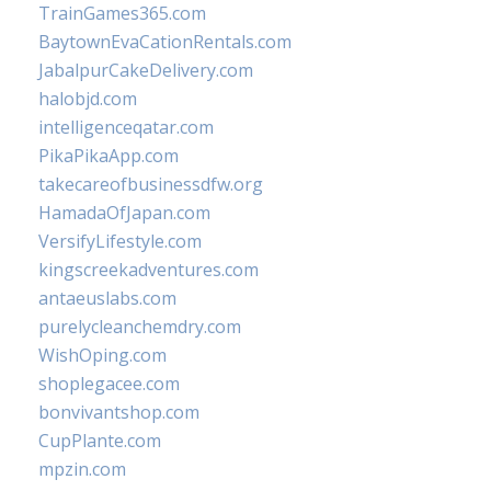
TrainGames365.com
BaytownEvaCationRentals.com
JabalpurCakeDelivery.com
halobjd.com
intelligenceqatar.com
PikaPikaApp.com
takecareofbusinessdfw.org
HamadaOfJapan.com
VersifyLifestyle.com
kingscreekadventures.com
antaeuslabs.com
purelycleanchemdry.com
WishOping.com
shoplegacee.com
bonvivantshop.com
CupPlante.com
mpzin.com