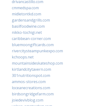
drivancastillo.com
cmmedspa.com
midletontkd.com
gardensandgrills.com
basilfoodwine.com
nikko-tochigi.net
caribbean-corner.com
bluemoongiftcards.com
rivercitysteampunkexpo.com
kchoops.net
mountainsideskateshop.com
kirtlandcitytavern.com
301nutritionspot.com
ammos-stores.com
loceanecreations.com
birdsongridgefarm.com
joiedevivblog.com