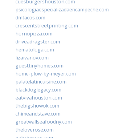
cuesburgershouston.com
psicologiaespecializadaencampeche.com
dmtacos.com
crescentstreetprinting.com
hornopizza.com
driveadragster.com
hematologa.com
lizaivanov.com
guesttinyhomes.com
home-plow-by-meyer.com
palatelatincuisine.com
blackdoglegacy.com
eatvivahouston.com
thebigshowok.com
chimeandstave.com
greatwallseafoodny.com
theloverose.com
gabriovoice.com