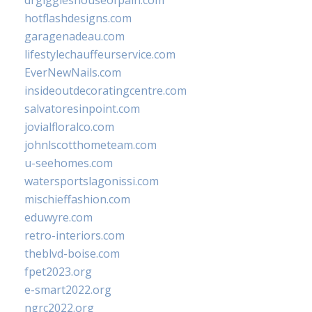
drgiggleshouseofpain.com
hotflashdesigns.com
garagenadeau.com
lifestylechauffeurservice.com
EverNewNails.com
insideoutdecoratingcentre.com
salvatoresinpoint.com
jovialfloralco.com
johnlscotthometeam.com
u-seehomes.com
watersportslagonissi.com
mischieffashion.com
eduwyre.com
retro-interiors.com
theblvd-boise.com
fpet2023.org
e-smart2022.org
ngrc2022.org