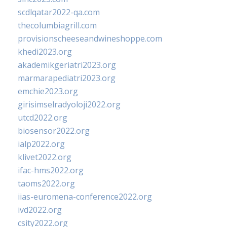
scdlqatar2022-qa.com
thecolumbiagrill.com
provisionscheeseandwineshoppe.com
khedi2023.org
akademikgeriatri2023.org
marmarapediatri2023.org
emchie2023.org
girisimselradyoloji2022.org
utcd2022.org
biosensor2022.org
ialp2022.org
klivet2022.org
ifac-hms2022.org
taoms2022.org
iias-euromena-conference2022.org
ivd2022.org
csity2022.org