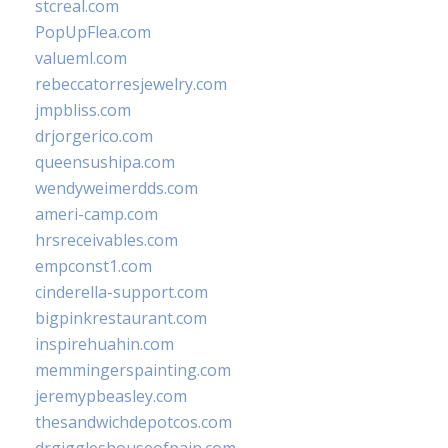
stcreal.com
PopUpFlea.com
valueml.com
rebeccatorresjewelry.com
jmpbliss.com
drjorgerico.com
queensushipa.com
wendyweimerdds.com
ameri-camp.com
hrsreceivables.com
empconst1.com
cinderella-support.com
bigpinkrestaurant.com
inspirehuahin.com
memmingerspainting.com
jeremypbeasley.com
thesandwichdepotcos.com