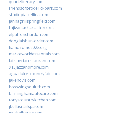
quartzliterary.com
friendsofbroderickpark.com
studiopiattellina.com
jannagrillspringfield.com
fujiyamacharleston.com
elpatronchardon.com
donglaishun-order.com
fiamc-rome2022.org
mariceworldessentials.com
lafisheriarestaurant.com
915jazzandmore.com
aguadulce-countryfair.com
jakehovis.com
bosswingsduluth.com
birminghamautocare.com
tonyscountrykitchen.com
jbellasnailspa.com