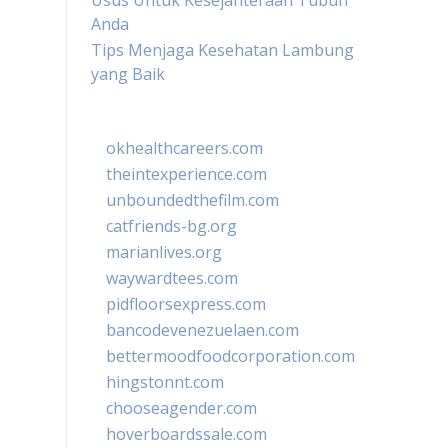
Usus Untuk Kesejahteraan Tubuh
Anda
Tips Menjaga Kesehatan Lambung
yang Baik
okhealthcareers.com
theintexperience.com
unboundedthefilm.com
catfriends-bg.org
marianlives.org
waywardtees.com
pidfloorsexpress.com
bancodevenezuelaen.com
bettermoodfoodcorporation.com
hingstonnt.com
chooseagender.com
hoverboardssale.com