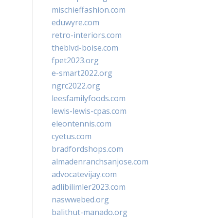
mischieffashion.com
eduwyre.com
retro-interiors.com
theblvd-boise.com
fpet2023.org
e-smart2022.org
ngrc2022.org
leesfamilyfoods.com
lewis-lewis-cpas.com
eleontennis.com
cyetus.com
bradfordshops.com
almadenranchsanjose.com
advocatevijay.com
adlibilimler2023.com
naswwebed.org
balithut-manado.org