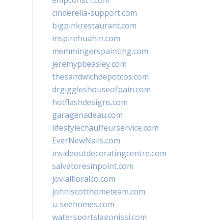
empconst1.com
cinderella-support.com
bigpinkrestaurant.com
inspirehuahin.com
memmingerspainting.com
jeremypbeasley.com
thesandwichdepotcos.com
drgiggleshouseofpain.com
hotflashdesigns.com
garagenadeau.com
lifestylechauffeurservice.com
EverNewNails.com
insideoutdecoratingcentre.com
salvatoresinpoint.com
jovialfloralco.com
johnlscotthometeam.com
u-seehomes.com
watersportslagonissi.com