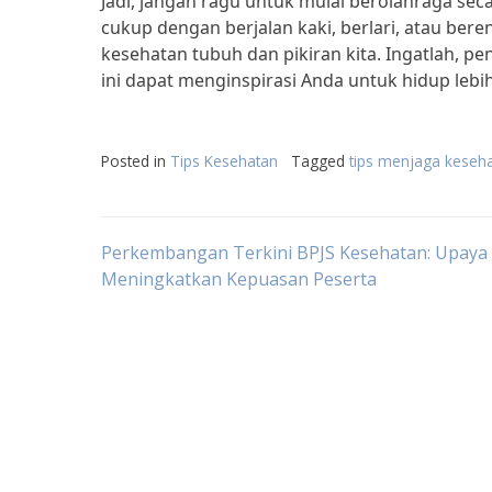
Jadi, jangan ragu untuk mulai berolahraga seca
cukup dengan berjalan kaki, berlari, atau ber
kesehatan tubuh dan pikiran kita. Ingatlah, p
ini dapat menginspirasi Anda untuk hidup lebih
Posted in
Tips Kesehatan
Tagged
tips menjaga keseha
Post
Perkembangan Terkini BPJS Kesehatan: Upaya
Meningkatkan Kepuasan Peserta
navigation