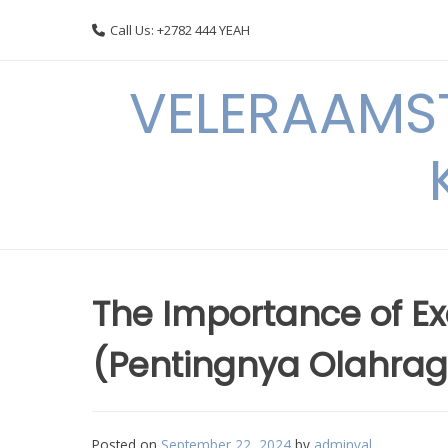
Skip
Call Us: +2782 444 YEAH
to
content
VELERAAMST
The Importance of Exe
(Pentingnya Olahra
Posted on
September 22, 2024
by
adminval