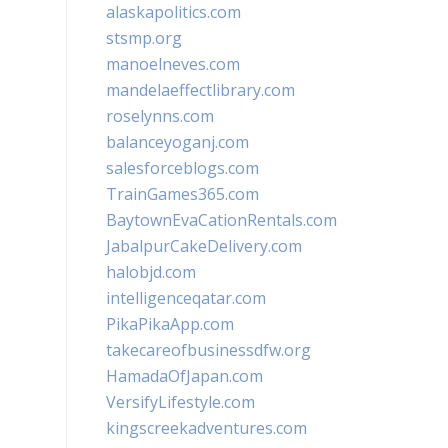
alaskapolitics.com
stsmp.org
manoelneves.com
mandelaeffectlibrary.com
roselynns.com
balanceyoganj.com
salesforceblogs.com
TrainGames365.com
BaytownEvaCationRentals.com
JabalpurCakeDelivery.com
halobjd.com
intelligenceqatar.com
PikaPikaApp.com
takecareofbusinessdfw.org
HamadaOfJapan.com
VersifyLifestyle.com
kingscreekadventures.com