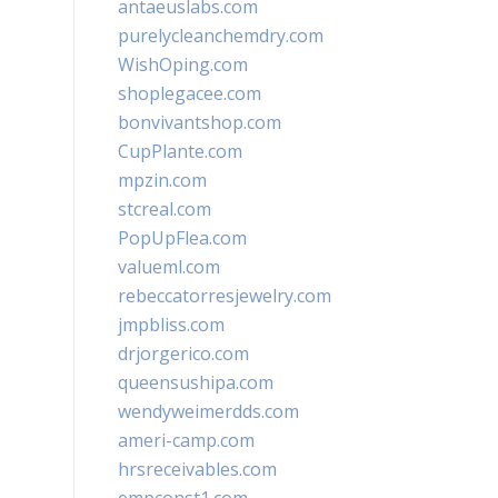
antaeuslabs.com
purelycleanchemdry.com
WishOping.com
shoplegacee.com
bonvivantshop.com
CupPlante.com
mpzin.com
stcreal.com
PopUpFlea.com
valueml.com
rebeccatorresjewelry.com
jmpbliss.com
drjorgerico.com
queensushipa.com
wendyweimerdds.com
ameri-camp.com
hrsreceivables.com