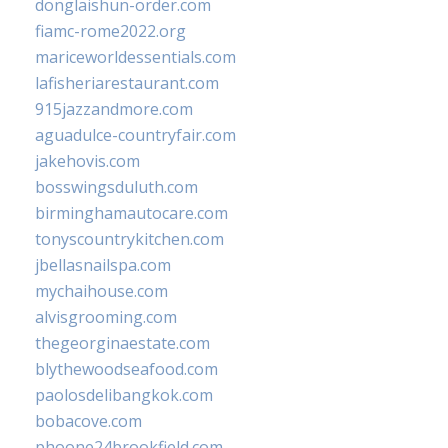
donglaishun-order.com
fiamc-rome2022.org
mariceworldessentials.com
lafisheriarestaurant.com
915jazzandmore.com
aguadulce-countryfair.com
jakehovis.com
bosswingsduluth.com
birminghamautocare.com
tonyscountrykitchen.com
jbellasnailspa.com
mychaihouse.com
alvisgrooming.com
thegeorginaestate.com
blythewoodseafood.com
paolosdelibangkok.com
bobacove.com
phoone24brookfield.com