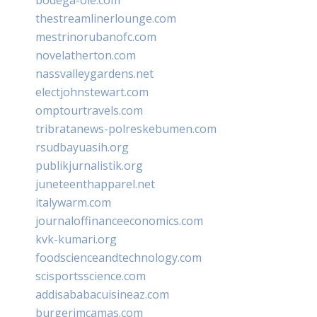
thestreamlinerlounge.com
mestrinorubanofc.com
novelatherton.com
nassvalleygardens.net
electjohnstewart.com
omptourtravels.com
tribratanews-polreskebumen.com
rsudbayuasih.org
publikjurnalistik.org
juneteenthapparel.net
italywarm.com
journaloffinanceeconomics.com
kvk-kumari.org
foodscienceandtechnology.com
scisportsscience.com
addisababacuisineaz.com
burgerimcamas.com