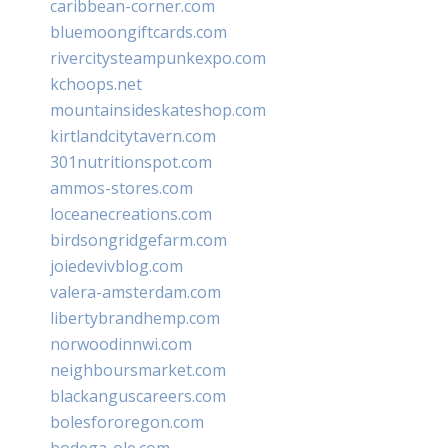
caribbean-corner.com
bluemoongiftcards.com
rivercitysteampunkexpo.com
kchoops.net
mountainsideskateshop.com
kirtlandcitytavern.com
301nutritionspot.com
ammos-stores.com
loceanecreations.com
birdsongridgefarm.com
joiedevivblog.com
valera-amsterdam.com
libertybrandhemp.com
norwoodinnwi.com
neighboursmarket.com
blackanguscareers.com
bolesfororegon.com
bodega-ole.com