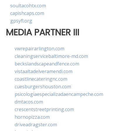
soultacohtx.com
capishcaps.com
gpsyfl.org
MEDIA PARTNER III
vwrepairarlington.com
cleaningservicebaltimore-md.com
beckslandscapeandfence.com
vistaaltadelveramendi.com
coastlinecateringnc.com
cuesburgershouston.com
psicologiaespecializadaencampeche.com
dmtacos.com
crescentstreetprinting.com
hornopizza.com
driveadragster.com