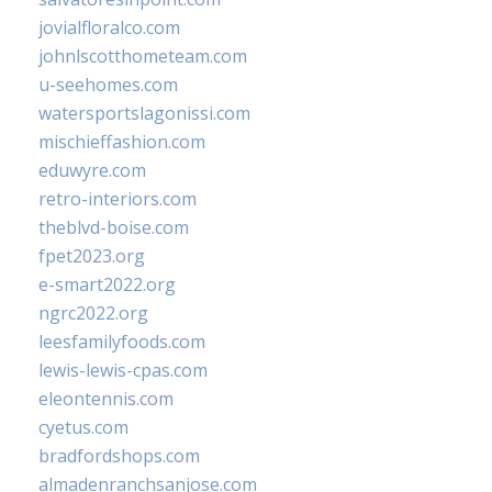
jovialfloralco.com
johnlscotthometeam.com
u-seehomes.com
watersportslagonissi.com
mischieffashion.com
eduwyre.com
retro-interiors.com
theblvd-boise.com
fpet2023.org
e-smart2022.org
ngrc2022.org
leesfamilyfoods.com
lewis-lewis-cpas.com
eleontennis.com
cyetus.com
bradfordshops.com
almadenranchsanjose.com