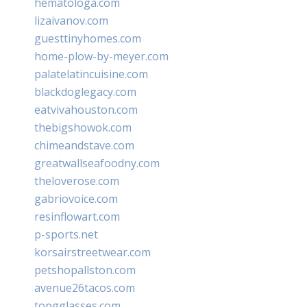
hematologa.com
lizaivanov.com
guesttinyhomes.com
home-plow-by-meyer.com
palatelatincuisine.com
blackdoglegacy.com
eatvivahouston.com
thebigshowok.com
chimeandstave.com
greatwallseafoodny.com
theloverose.com
gabriovoice.com
resinflowart.com
p-sports.net
korsairstreetwear.com
petshopallston.com
avenue26tacos.com
topgglasses.com