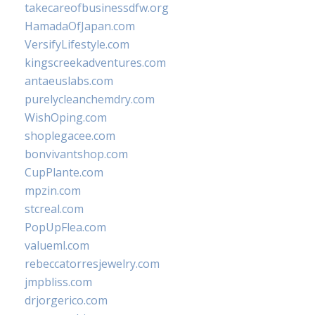
takecareofbusinessdfw.org
HamadaOfJapan.com
VersifyLifestyle.com
kingscreekadventures.com
antaeuslabs.com
purelycleanchemdry.com
WishOping.com
shoplegacee.com
bonvivantshop.com
CupPlante.com
mpzin.com
stcreal.com
PopUpFlea.com
valueml.com
rebeccatorresjewelry.com
jmpbliss.com
drjorgerico.com