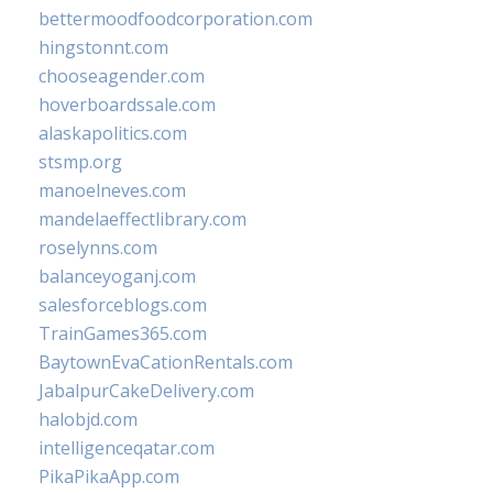
bettermoodfoodcorporation.com
hingstonnt.com
chooseagender.com
hoverboardssale.com
alaskapolitics.com
stsmp.org
manoelneves.com
mandelaeffectlibrary.com
roselynns.com
balanceyoganj.com
salesforceblogs.com
TrainGames365.com
BaytownEvaCationRentals.com
JabalpurCakeDelivery.com
halobjd.com
intelligenceqatar.com
PikaPikaApp.com