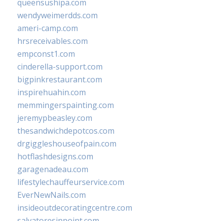
queensushipa.com
wendyweimerdds.com
ameri-camp.com
hrsreceivables.com
empconst1.com
cinderella-support.com
bigpinkrestaurant.com
inspirehuahin.com
memmingerspainting.com
jeremypbeasley.com
thesandwichdepotcos.com
drgiggleshouseofpain.com
hotflashdesigns.com
garagenadeau.com
lifestylechauffeurservice.com
EverNewNails.com
insideoutdecoratingcentre.com
salvatoresinpoint.com