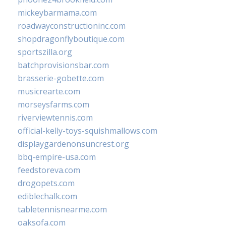
mickeybarmama.com
roadwayconstructioninc.com
shopdragonflyboutique.com
sportszilla.org
batchprovisionsbar.com
brasserie-gobette.com
musicrearte.com
morseysfarms.com
riverviewtennis.com
official-kelly-toys-squishmallows.com
displaygardenonsuncrest.org
bbq-empire-usa.com
feedstoreva.com
drogopets.com
ediblechalk.com
tabletennisnearme.com
oaksofa.com