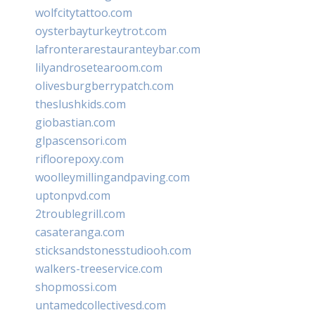
wolfcitytattoo.com
oysterbayturkeytrot.com
lafronterarestauranteybar.com
lilyandrosetearoom.com
olivesburgberrypatch.com
theslushkids.com
giobastian.com
glpascensori.com
rifloorepoxy.com
woolleymillingandpaving.com
uptonpvd.com
2troublegrill.com
casateranga.com
sticksandstonesstudiooh.com
walkers-treeservice.com
shopmossi.com
untamedcollectivesd.com