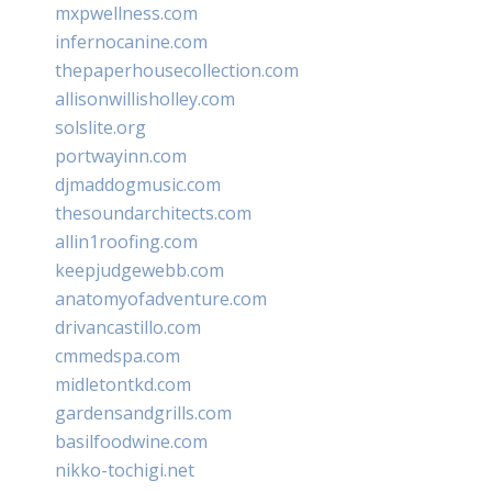
mxpwellness.com
infernocanine.com
thepaperhousecollection.com
allisonwillisholley.com
solslite.org
portwayinn.com
djmaddogmusic.com
thesoundarchitects.com
allin1roofing.com
keepjudgewebb.com
anatomyofadventure.com
drivancastillo.com
cmmedspa.com
midletontkd.com
gardensandgrills.com
basilfoodwine.com
nikko-tochigi.net