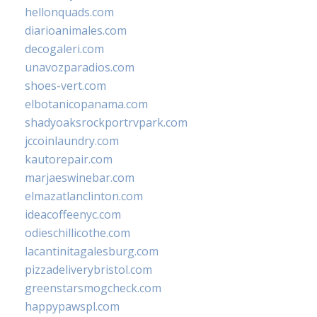
hellonquads.com
diarioanimales.com
decogaleri.com
unavozparadios.com
shoes-vert.com
elbotanicopanama.com
shadyoaksrockportrvpark.com
jccoinlaundry.com
kautorepair.com
marjaeswinebar.com
elmazatlanclinton.com
ideacoffeenyc.com
odieschillicothe.com
lacantinitagalesburg.com
pizzadeliverybristol.com
greenstarsmogcheck.com
happypawspl.com