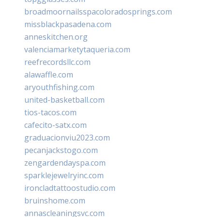
broadmoornailsspacoloradosprings.com
missblackpasadena.com
anneskitchen.org
valenciamarketytaqueria.com
reefrecordsllc.com
alawaffle.com
aryouthfishing.com
united-basketball.com
tios-tacos.com
cafecito-satx.com
graduacionviu2023.com
pecanjackstogo.com
zengardendayspa.com
sparklejewelryinc.com
ironcladtattoostudio.com
bruinshome.com
annascleaningsvc.com