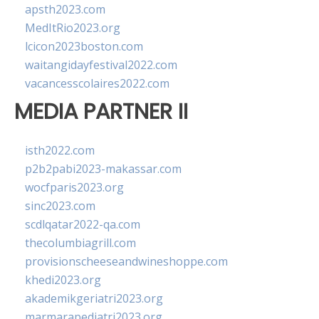
apsth2023.com
MedItRio2023.org
lcicon2023boston.com
waitangidayfestival2022.com
vacancesscolaires2022.com
MEDIA PARTNER II
isth2022.com
p2b2pabi2023-makassar.com
wocfparis2023.org
sinc2023.com
scdlqatar2022-qa.com
thecolumbiagrill.com
provisionscheeseandwineshoppe.com
khedi2023.org
akademikgeriatri2023.org
marmarapediatri2023.org