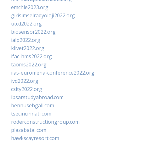
emchie2023.org
girisimselradyoloji2022.org
utcd2022.org
biosensor2022.org
ialp2022.org
klivet2022.org
ifac-hms2022.org
taoms2022.org
iias-euromena-conference2022.org
ivd2022.org
csity2022.org
ibsarstudyabroad.com
bennusehgall.com
tsecincinnati.com
roderconstructiongroup.com
plazabatai.com
hawkscayresort.com