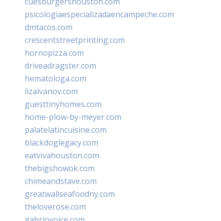
cuesburgershouston.com
psicologiaespecializadaencampeche.com
dmtacos.com
crescentstreetprinting.com
hornopizza.com
driveadragster.com
hematologa.com
lizaivanov.com
guesttinyhomes.com
home-plow-by-meyer.com
palatelatincuisine.com
blackdoglegacy.com
eatvivahouston.com
thebigshowok.com
chimeandstave.com
greatwallseafoodny.com
theloverose.com
gabriovoice.com