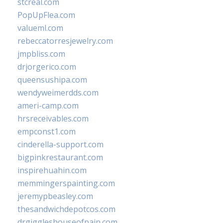
stcreal.com
PopUpFlea.com
valueml.com
rebeccatorresjewelry.com
jmpbliss.com
drjorgerico.com
queensushipa.com
wendyweimerdds.com
ameri-camp.com
hrsreceivables.com
empconst1.com
cinderella-support.com
bigpinkrestaurant.com
inspirehuahin.com
memmingerspainting.com
jeremypbeasley.com
thesandwichdepotcos.com
drgiggleshouseofpain.com