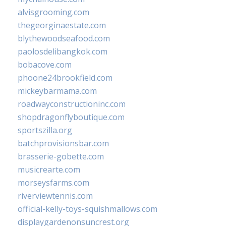
alvisgrooming.com
thegeorginaestate.com
blythewoodseafood.com
paolosdelibangkok.com
bobacove.com
phoone24brookfield.com
mickeybarmama.com
roadwayconstructioninc.com
shopdragonflyboutique.com
sportszilla.org
batchprovisionsbar.com
brasserie-gobette.com
musicrearte.com
morseysfarms.com
riverviewtennis.com
official-kelly-toys-squishmallows.com
displaygardenonsuncrest.org