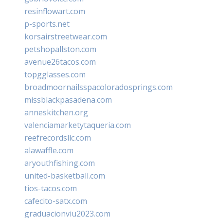
resinflowart.com
p-sports.net
korsairstreetwear.com
petshopallston.com
avenue26tacos.com
topgglasses.com
broadmoornailsspacoloradosprings.com
missblackpasadena.com
anneskitchen.org
valenciamarketytaqueria.com
reefrecordsllc.com
alawaffle.com
aryouthfishing.com
united-basketball.com
tios-tacos.com
cafecito-satx.com
graduacionviu2023.com