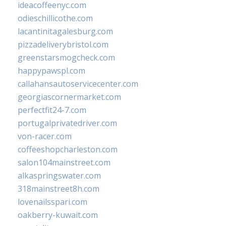
ideacoffeenyc.com
odieschillicothe.com
lacantinitagalesburg.com
pizzadeliverybristol.com
greenstarsmogcheck.com
happypawspl.com
callahansautoservicecenter.com
georgiascornermarket.com
perfectfit24-7.com
portugalprivatedriver.com
von-racer.com
coffeeshopcharleston.com
salon104mainstreet.com
alkaspringswater.com
318mainstreet8h.com
lovenailsspari.com
oakberry-kuwait.com