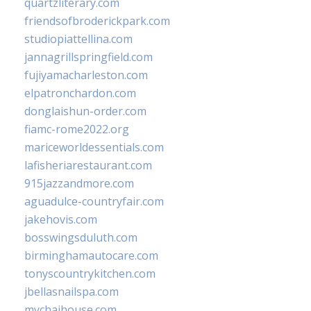
quartzliterary.com
friendsofbroderickpark.com
studiopiattellina.com
jannagrillspringfield.com
fujiyamacharleston.com
elpatronchardon.com
donglaishun-order.com
fiamc-rome2022.org
mariceworldessentials.com
lafisheriarestaurant.com
915jazzandmore.com
aguadulce-countryfair.com
jakehovis.com
bosswingsduluth.com
birminghamautocare.com
tonyscountrykitchen.com
jbellasnailspa.com
mychaihouse.com