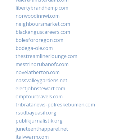
libertybrandhemp.com
norwoodinnwi.com
neighboursmarket.com
blackanguscareers.com
bolesfororegon.com
bodega-ole.com
thestreamlinerlounge.com
mestrinorubanofc.com
novelatherton.com
nassvalleygardens.net
electjohnstewart.com
omptourtravels.com
tribratanews-polreskebumen.com
rsudbayuasih.org
publikjurnalistik.org
juneteenthapparel.net
italywarm.com