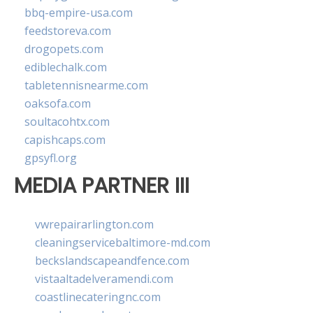
bbq-empire-usa.com
feedstoreva.com
drogopets.com
ediblechalk.com
tabletennisnearme.com
oaksofa.com
soultacohtx.com
capishcaps.com
gpsyfl.org
MEDIA PARTNER III
vwrepairarlington.com
cleaningservicebaltimore-md.com
beckslandscapeandfence.com
vistaaltadelveramendi.com
coastlinecateringnc.com