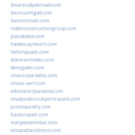
ibsarstudyabroad.com
bennusehgall.com
tsecincinnati.com
roderconstructiongroup.com
plazabatai.com
hawkscayresort.com
hellonquads.com
diarioanimales.com
decogaleri.com
unavozparadios.com
shoes-vert.com
elbotanicopanama.com
shadyoaksrockportrvpark.com
jccoinlaundry.com
kautorepair.com
marjaeswinebar.com
elmazatlanclinton.com