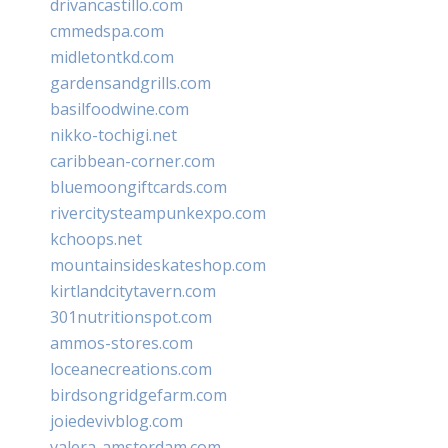
drivancastillo.com
cmmedspa.com
midletontkd.com
gardensandgrills.com
basilfoodwine.com
nikko-tochigi.net
caribbean-corner.com
bluemoongiftcards.com
rivercitysteampunkexpo.com
kchoops.net
mountainsideskateshop.com
kirtlandcitytavern.com
301nutritionspot.com
ammos-stores.com
loceanecreations.com
birdsongridgefarm.com
joiedevivblog.com
valera-amsterdam.com