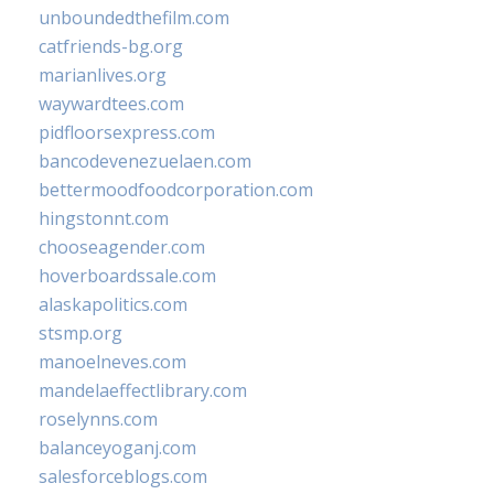
unboundedthefilm.com
catfriends-bg.org
marianlives.org
waywardtees.com
pidfloorsexpress.com
bancodevenezuelaen.com
bettermoodfoodcorporation.com
hingstonnt.com
chooseagender.com
hoverboardssale.com
alaskapolitics.com
stsmp.org
manoelneves.com
mandelaeffectlibrary.com
roselynns.com
balanceyoganj.com
salesforceblogs.com