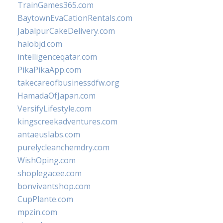
TrainGames365.com
BaytownEvaCationRentals.com
JabalpurCakeDelivery.com
halobjd.com
intelligenceqatar.com
PikaPikaApp.com
takecareofbusinessdfw.org
HamadaOfJapan.com
VersifyLifestyle.com
kingscreekadventures.com
antaeuslabs.com
purelycleanchemdry.com
WishOping.com
shoplegacee.com
bonvivantshop.com
CupPlante.com
mpzin.com