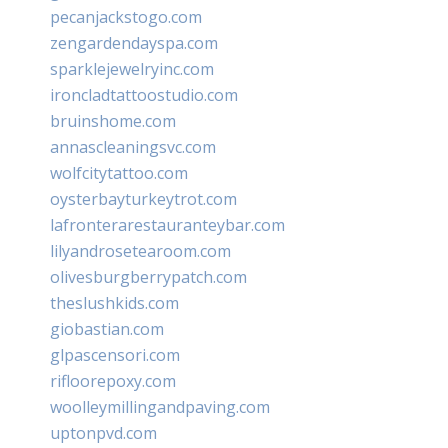
pecanjackstogo.com
zengardendayspa.com
sparklejewelryinc.com
ironcladtattoostudio.com
bruinshome.com
annascleaningsvc.com
wolfcitytattoo.com
oysterbayturkeytrot.com
lafronterarestauranteybar.com
lilyandrosetearoom.com
olivesburgberrypatch.com
theslushkids.com
giobastian.com
glpascensori.com
rifloorepoxy.com
woolleymillingandpaving.com
uptonpvd.com