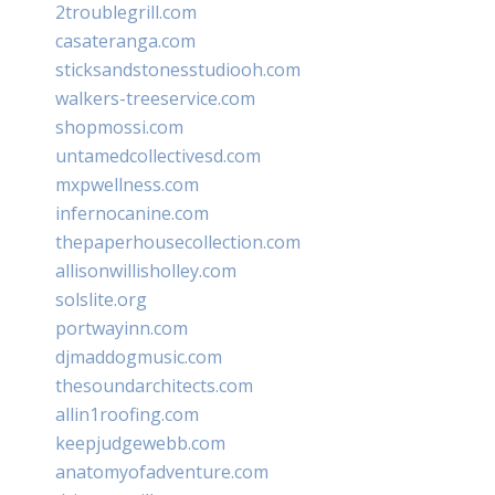
2troublegrill.com
casateranga.com
sticksandstonesstudiooh.com
walkers-treeservice.com
shopmossi.com
untamedcollectivesd.com
mxpwellness.com
infernocanine.com
thepaperhousecollection.com
allisonwillisholley.com
solslite.org
portwayinn.com
djmaddogmusic.com
thesoundarchitects.com
allin1roofing.com
keepjudgewebb.com
anatomyofadventure.com