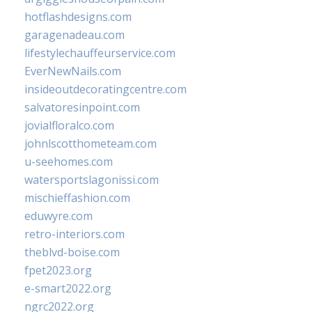
hotflashdesigns.com
garagenadeau.com
lifestylechauffeurservice.com
EverNewNails.com
insideoutdecoratingcentre.com
salvatoresinpoint.com
jovialfloralco.com
johnlscotthometeam.com
u-seehomes.com
watersportslagonissi.com
mischieffashion.com
eduwyre.com
retro-interiors.com
theblvd-boise.com
fpet2023.org
e-smart2022.org
ngrc2022.org