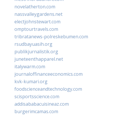
novelatherton.com
nassvalleygardens.net
electjohnstewart.com
omptourtravels.com
tribratanews-polreskebumen.com
rsudbayuasih.org
publikjurnalistik.org
juneteenthapparel.net
italywarm.com
journaloffinanceeconomics.com
kvk-kumari.org
foodscienceandtechnology.com
scisportsscience.com
addisababacuisineaz.com
burgerimcamas.com