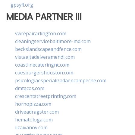
gpsyfl.org
MEDIA PARTNER III
vwrepairarlington.com
cleaningservicebaltimore-md.com
beckslandscapeandfence.com
vistaaltadelveramendi.com
coastlinecateringnc.com
cuesburgershouston.com
psicologiaespecializadaencampeche.com
dmtacos.com
crescentstreetprinting.com
hornopizza.com
driveadragster.com
hematologa.com
lizaivanov.com