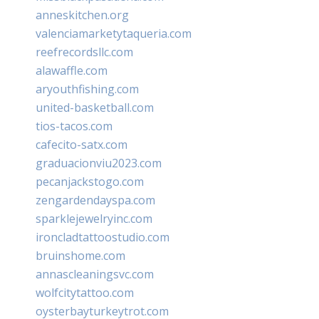
anneskitchen.org
valenciamarketytaqueria.com
reefrecordsllc.com
alawaffle.com
aryouthfishing.com
united-basketball.com
tios-tacos.com
cafecito-satx.com
graduacionviu2023.com
pecanjackstogo.com
zengardendayspa.com
sparklejewelryinc.com
ironcladtattoostudio.com
bruinshome.com
annascleaningsvc.com
wolfcitytattoo.com
oysterbayturkeytrot.com