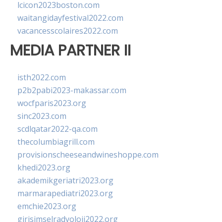
lcicon2023boston.com
waitangidayfestival2022.com
vacancesscolaires2022.com
MEDIA PARTNER II
isth2022.com
p2b2pabi2023-makassar.com
wocfparis2023.org
sinc2023.com
scdlqatar2022-qa.com
thecolumbiagrill.com
provisionscheeseandwineshoppe.com
khedi2023.org
akademikgeriatri2023.org
marmarapediatri2023.org
emchie2023.org
girisimselradyoloji2022.org