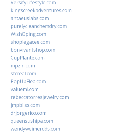
VersifyLifestyle.com
kingscreekadventures.com
antaeuslabs.com
purelycleanchemdry.com
WishOping.com
shoplegacee.com
bonvivantshop.com
CupPlante.com
mpzin.com
stcreal.com
PopUpFlea.com
valueml.com
rebeccatorresjewelry.com
jmpbliss.com
drjorgerico.com
queensushipa.com
wendyweimerdds.com