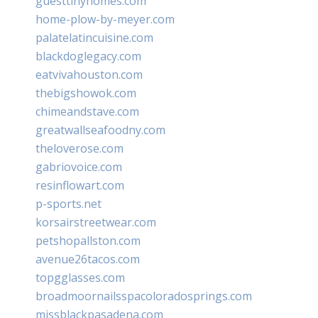
guesttinyhomes.com
home-plow-by-meyer.com
palatelatincuisine.com
blackdoglegacy.com
eatvivahouston.com
thebigshowok.com
chimeandstave.com
greatwallseafoodny.com
theloverose.com
gabriovoice.com
resinflowart.com
p-sports.net
korsairstreetwear.com
petshopallston.com
avenue26tacos.com
topgglasses.com
broadmoornailsspacoloradosprings.com
missblackpasadena.com