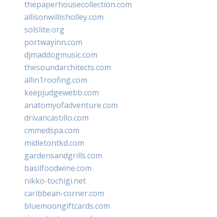
thepaperhousecollection.com
allisonwillisholley.com
solslite.org
portwayinn.com
djmaddogmusic.com
thesoundarchitects.com
allin1roofing.com
keepjudgewebb.com
anatomyofadventure.com
drivancastillo.com
cmmedspa.com
midletontkd.com
gardensandgrills.com
basilfoodwine.com
nikko-tochigi.net
caribbean-corner.com
bluemoongiftcards.com