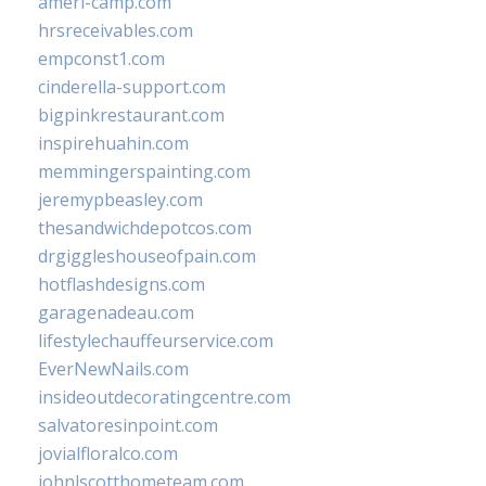
ameri-camp.com
hrsreceivables.com
empconst1.com
cinderella-support.com
bigpinkrestaurant.com
inspirehuahin.com
memmingerspainting.com
jeremypbeasley.com
thesandwichdepotcos.com
drgiggleshouseofpain.com
hotflashdesigns.com
garagenadeau.com
lifestylechauffeurservice.com
EverNewNails.com
insideoutdecoratingcentre.com
salvatoresinpoint.com
jovialfloralco.com
johnlscotthometeam.com