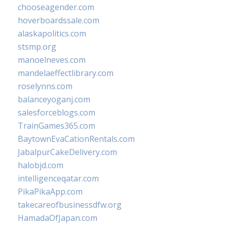
chooseagender.com
hoverboardssale.com
alaskapolitics.com
stsmp.org
manoelneves.com
mandelaeffectlibrary.com
roselynns.com
balanceyoganj.com
salesforceblogs.com
TrainGames365.com
BaytownEvaCationRentals.com
JabalpurCakeDelivery.com
halobjd.com
intelligenceqatar.com
PikaPikaApp.com
takecareofbusinessdfw.org
HamadaOfJapan.com