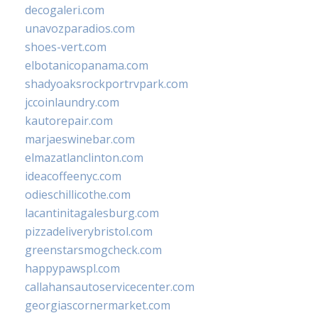
decogaleri.com
unavozparadios.com
shoes-vert.com
elbotanicopanama.com
shadyoaksrockportrvpark.com
jccoinlaundry.com
kautorepair.com
marjaeswinebar.com
elmazatlanclinton.com
ideacoffeenyc.com
odieschillicothe.com
lacantinitagalesburg.com
pizzadeliverybristol.com
greenstarsmogcheck.com
happypawspl.com
callahansautoservicecenter.com
georgiascornermarket.com