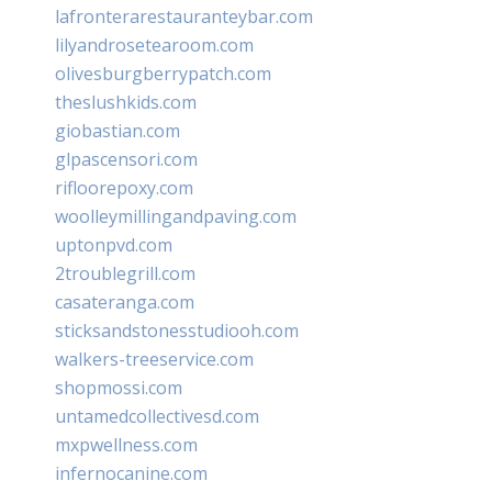
lafronterarestauranteybar.com
lilyandrosetearoom.com
olivesburgberrypatch.com
theslushkids.com
giobastian.com
glpascensori.com
rifloorepoxy.com
woolleymillingandpaving.com
uptonpvd.com
2troublegrill.com
casateranga.com
sticksandstonesstudiooh.com
walkers-treeservice.com
shopmossi.com
untamedcollectivesd.com
mxpwellness.com
infernocanine.com