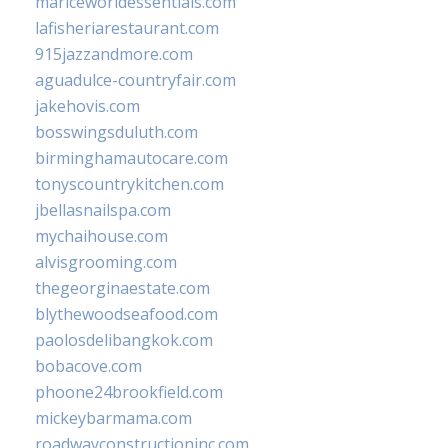
mariceworldessentials.com
lafisheriarestaurant.com
915jazzandmore.com
aguadulce-countryfair.com
jakehovis.com
bosswingsduluth.com
birminghamautocare.com
tonyscountrykitchen.com
jbellasnailspa.com
mychaihouse.com
alvisgrooming.com
thegeorginaestate.com
blythewoodseafood.com
paolosdelibangkok.com
bobacove.com
phoone24brookfield.com
mickeybarmama.com
roadwayconstructioninc.com