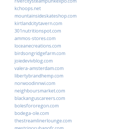
rivercitysteampunkexpo.com
kchoops.net
mountainsideskateshop.com
kirtlandcitytavern.com
301nutritionspot.com
ammos-stores.com
loceanecreations.com
birdsongridgefarm.com
joiedevivblog.com
valera-amsterdam.com
libertybrandhemp.com
norwoodinnwi.com
neighboursmarket.com
blackanguscareers.com
bolesfororegon.com
bodega-ole.com
thestreamlinerlounge.com
mestrinorubanofc.com