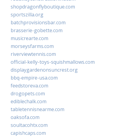
shopdragonflyboutique.com
sportszilla.org
batchprovisionsbar.com
brasserie-gobette.com
musicrearte.com
morseysfarms.com
riverviewtennis.com
official-kelly-toys-squishmallows.com
displaygardenonsuncrest.org
bbq-empire-usa.com
feedstoreva.com
drogopets.com
ediblechalk.com
tabletennisnearme.com
oaksofa.com
soultacohtx.com
capishcaps.com