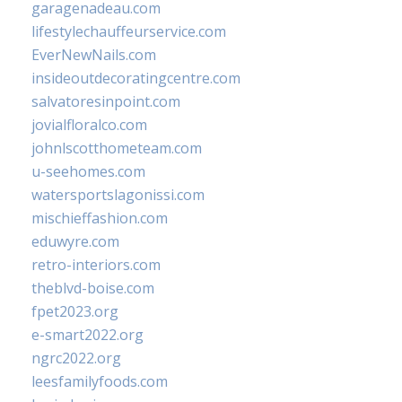
garagenadeau.com
lifestylechauffeurservice.com
EverNewNails.com
insideoutdecoratingcentre.com
salvatoresinpoint.com
jovialfloralco.com
johnlscotthometeam.com
u-seehomes.com
watersportslagonissi.com
mischieffashion.com
eduwyre.com
retro-interiors.com
theblvd-boise.com
fpet2023.org
e-smart2022.org
ngrc2022.org
leesfamilyfoods.com