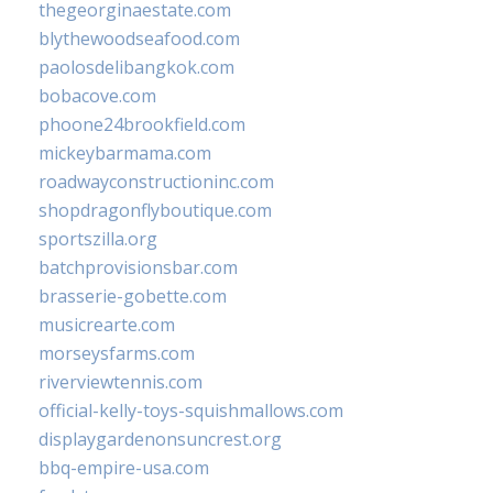
thegeorginaestate.com
blythewoodseafood.com
paolosdelibangkok.com
bobacove.com
phoone24brookfield.com
mickeybarmama.com
roadwayconstructioninc.com
shopdragonflyboutique.com
sportszilla.org
batchprovisionsbar.com
brasserie-gobette.com
musicrearte.com
morseysfarms.com
riverviewtennis.com
official-kelly-toys-squishmallows.com
displaygardenonsuncrest.org
bbq-empire-usa.com