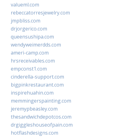
valueml.com
rebeccatorresjewelry.com
jmpbliss.com
drjorgerico.com
queensushipa.com
wendyweimerdds.com
ameri-camp.com
hrsreceivables.com
empconst1.com
cinderella-support.com
bigpinkrestaurant.com
inspirehuahin.com
memmingerspainting.com
jeremypbeasley.com
thesandwichdepotcos.com
drgiggleshouseofpain.com
hotflashdesigns.com