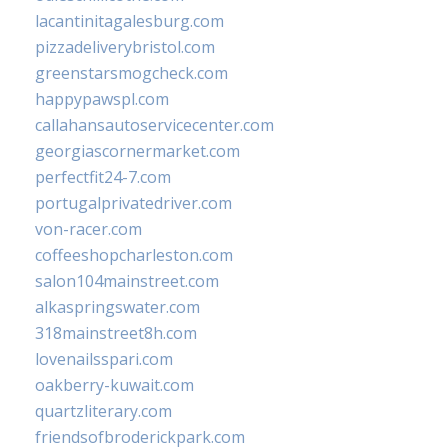
lacantinitagalesburg.com
pizzadeliverybristol.com
greenstarsmogcheck.com
happypawspl.com
callahansautoservicecenter.com
georgiascornermarket.com
perfectfit24-7.com
portugalprivatedriver.com
von-racer.com
coffeeshopcharleston.com
salon104mainstreet.com
alkaspringswater.com
318mainstreet8h.com
lovenailsspari.com
oakberry-kuwait.com
quartzliterary.com
friendsofbroderickpark.com