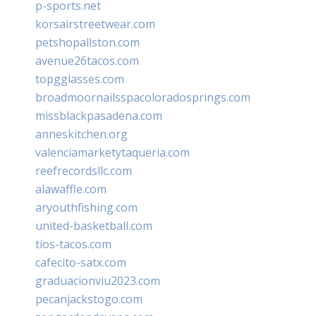
p-sports.net
korsairstreetwear.com
petshopallston.com
avenue26tacos.com
topgglasses.com
broadmoornailsspacoloradosprings.com
missblackpasadena.com
anneskitchen.org
valenciamarketytaqueria.com
reefrecordsllc.com
alawaffle.com
aryouthfishing.com
united-basketball.com
tios-tacos.com
cafecito-satx.com
graduacionviu2023.com
pecanjackstogo.com