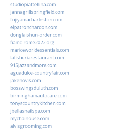
studiopiattellina.com
jannagrillspringfield.com
fujiyamacharleston.com
elpatronchardon.com
donglaishun-order.com
fiamc-rome2022.org
mariceworldessentials.com
lafisheriarestaurant.com
915jazzandmore.com
aguadulce-countryfair.com
jakehovis.com
bosswingsduluth.com
birminghamautocare.com
tonyscountrykitchen.com
jbellasnailspa.com
mychaihouse.com
alvisgrooming.com