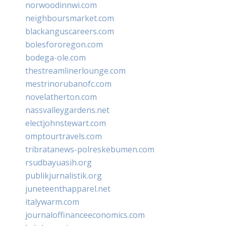
norwoodinnwi.com
neighboursmarket.com
blackanguscareers.com
bolesfororegon.com
bodega-ole.com
thestreamlinerlounge.com
mestrinorubanofc.com
novelatherton.com
nassvalleygardens.net
electjohnstewart.com
omptourtravels.com
tribratanews-polreskebumen.com
rsudbayuasih.org
publikjurnalistik.org
juneteenthapparel.net
italywarm.com
journaloffinanceeconomics.com