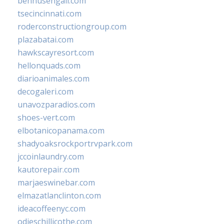
bennusehgall.com
tsecincinnati.com
roderconstructiongroup.com
plazabatai.com
hawkscayresort.com
hellonquads.com
diarioanimales.com
decogaleri.com
unavozparadios.com
shoes-vert.com
elbotanicopanama.com
shadyoaksrockportrvpark.com
jccoinlaundry.com
kautorepair.com
marjaeswinebar.com
elmazatlanclinton.com
ideacoffeenyc.com
odieschillicothe.com