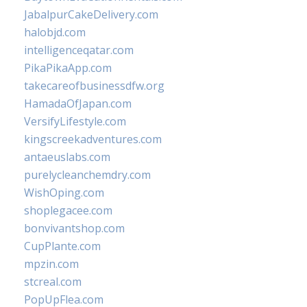
JabalpurCakeDelivery.com
halobjd.com
intelligenceqatar.com
PikaPikaApp.com
takecareofbusinessdfw.org
HamadaOfJapan.com
VersifyLifestyle.com
kingscreekadventures.com
antaeuslabs.com
purelycleanchemdry.com
WishOping.com
shoplegacee.com
bonvivantshop.com
CupPlante.com
mpzin.com
stcreal.com
PopUpFlea.com