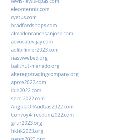
lewis-lewis-cpas.com
eleontennis.com
cyetus.com
bradfordshops.com
almadenranchsanjose.com
advocatevijay.com
adlibilimler2023.com
naswwebed.org
balithut-manado.org
alteregotradingcompany.org
aprce2022.com
ibie2022.com
sbcc-2022.com
AngolaOilAndGas2022.com
Convoy4Freedom2022.com
grur2023.org
hkhk2023.org
napm2023.org