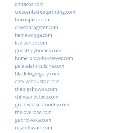
dmtacos.com
crescentstreetprinting.com
hornopizza.com
driveadragster.com
hematologa.com
lizaivanov.com
guesttinyhomes.com
home-plow-by-meyer.com
palatelatincuisine.com
blackdoglegacy.com
eatvivahouston.com
thebigshowok.com
chimeandstave.com
greatwallseafoodny.com
theloverose.com
gabriovoice.com
resinflowart.com