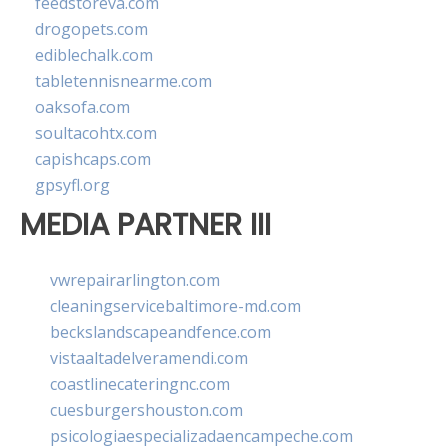
feedstoreva.com
drogopets.com
ediblechalk.com
tabletennisnearme.com
oaksofa.com
soultacohtx.com
capishcaps.com
gpsyfl.org
MEDIA PARTNER III
vwrepairarlington.com
cleaningservicebaltimore-md.com
beckslandscapeandfence.com
vistaaltadelveramendi.com
coastlinecateringnc.com
cuesburgershouston.com
psicologiaespecializadaencampeche.com