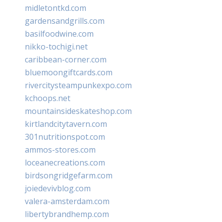
midletontkd.com
gardensandgrills.com
basilfoodwine.com
nikko-tochigi.net
caribbean-corner.com
bluemoongiftcards.com
rivercitysteampunkexpo.com
kchoops.net
mountainsideskateshop.com
kirtlandcitytavern.com
301nutritionspot.com
ammos-stores.com
loceanecreations.com
birdsongridgefarm.com
joiedevivblog.com
valera-amsterdam.com
libertybrandhemp.com