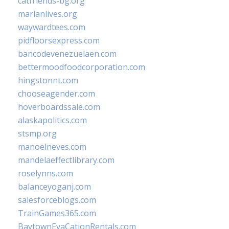
catfriends-bg.org
marianlives.org
waywardtees.com
pidfloorsexpress.com
bancodevenezuelaen.com
bettermoodfoodcorporation.com
hingstonnt.com
chooseagender.com
hoverboardssale.com
alaskapolitics.com
stsmp.org
manoelneves.com
mandelaeffectlibrary.com
roselynns.com
balanceyoganj.com
salesforceblogs.com
TrainGames365.com
BaytownEvaCationRentals.com