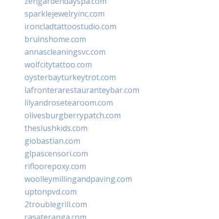
zengardendayspa.com
sparklejewelryinc.com
ironcladtattoostudio.com
bruinshome.com
annascleaningsvc.com
wolfcitytattoo.com
oysterbayturkeytrot.com
lafronterarestauranteybar.com
lilyandrosetearoom.com
olivesburgberrypatch.com
theslushkids.com
giobastian.com
glpascensori.com
rifloorepoxy.com
woolleymillingandpaving.com
uptonpvd.com
2troublegrill.com
casateranga.com