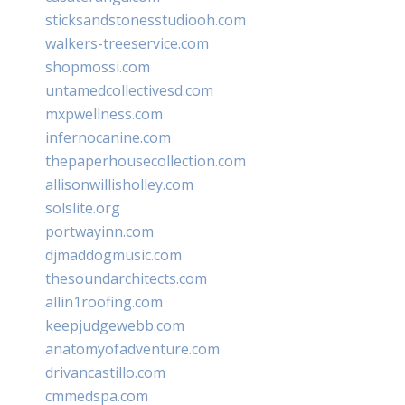
sticksandstonesstudiooh.com
walkers-treeservice.com
shopmossi.com
untamedcollectivesd.com
mxpwellness.com
infernocanine.com
thepaperhousecollection.com
allisonwillisholley.com
solslite.org
portwayinn.com
djmaddogmusic.com
thesoundarchitects.com
allin1roofing.com
keepjudgewebb.com
anatomyofadventure.com
drivancastillo.com
cmmedspa.com