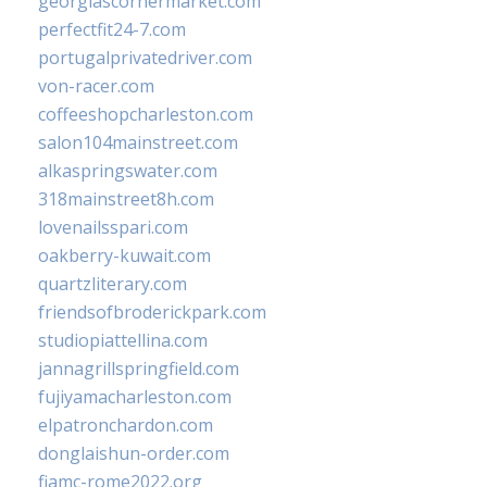
georgiascornermarket.com
perfectfit24-7.com
portugalprivatedriver.com
von-racer.com
coffeeshopcharleston.com
salon104mainstreet.com
alkaspringswater.com
318mainstreet8h.com
lovenailsspari.com
oakberry-kuwait.com
quartzliterary.com
friendsofbroderickpark.com
studiopiattellina.com
jannagrillspringfield.com
fujiyamacharleston.com
elpatronchardon.com
donglaishun-order.com
fiamc-rome2022.org