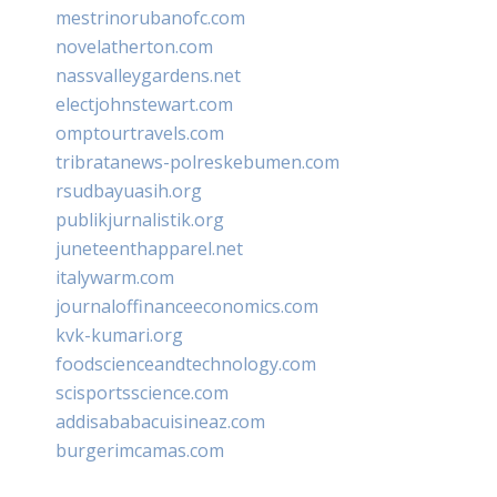
mestrinorubanofc.com
novelatherton.com
nassvalleygardens.net
electjohnstewart.com
omptourtravels.com
tribratanews-polreskebumen.com
rsudbayuasih.org
publikjurnalistik.org
juneteenthapparel.net
italywarm.com
journaloffinanceeconomics.com
kvk-kumari.org
foodscienceandtechnology.com
scisportsscience.com
addisababacuisineaz.com
burgerimcamas.com