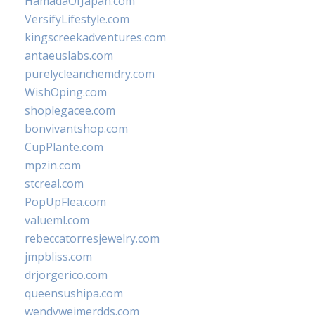
HamadaOfJapan.com
VersifyLifestyle.com
kingscreekadventures.com
antaeuslabs.com
purelycleanchemdry.com
WishOping.com
shoplegacee.com
bonvivantshop.com
CupPlante.com
mpzin.com
stcreal.com
PopUpFlea.com
valueml.com
rebeccatorresjewelry.com
jmpbliss.com
drjorgerico.com
queensushipa.com
wendyweimerdds.com