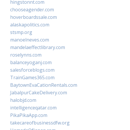
hingstonnt.com
chooseagender.com
hoverboardssale.com
alaskapolitics.com
stsmp.org
manoelneves.com
mandelaeffectlibrary.com
roselynns.com
balanceyoganj.com
salesforceblogs.com
TrainGames365.com
BaytownEvaCationRentals.com
JabalpurCakeDelivery.com
halobjd.com
intelligenceqatar.com
PikaPikaApp.com
takecareofbusinessdfw.org