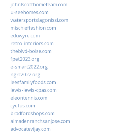
johnlscotthometeam.com
u-seehomes.com
watersportslagonissi.com
mischieffashion.com
eduwyre.com
retro-interiors.com
theblvd-boise.com
fpet2023.org
e-smart2022.org
ngrc2022.org
leesfamilyfoods.com
lewis-lewis-cpas.com
eleontennis.com
cyetus.com
bradfordshops.com
almadenranchsanjose.com
advocatevijay.com