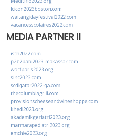
MedItRio2023.org
lcicon2023boston.com
waitangidayfestival2022.com
vacancesscolaires2022.com
MEDIA PARTNER II
isth2022.com
p2b2pabi2023-makassar.com
wocfparis2023.org
sinc2023.com
scdlqatar2022-qa.com
thecolumbiagrill.com
provisionscheeseandwineshoppe.com
khedi2023.org
akademikgeriatri2023.org
marmarapediatri2023.org
emchie2023.org