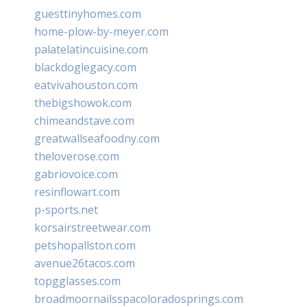
guesttinyhomes.com
home-plow-by-meyer.com
palatelatincuisine.com
blackdoglegacy.com
eatvivahouston.com
thebigshowok.com
chimeandstave.com
greatwallseafoodny.com
theloverose.com
gabriovoice.com
resinflowart.com
p-sports.net
korsairstreetwear.com
petshopallston.com
avenue26tacos.com
topgglasses.com
broadmoornailsspacoloradosprings.com