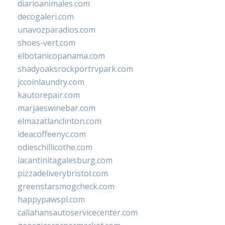
diarioanimales.com
decogaleri.com
unavozparadios.com
shoes-vert.com
elbotanicopanama.com
shadyoaksrockportrvpark.com
jccoinlaundry.com
kautorepair.com
marjaeswinebar.com
elmazatlanclinton.com
ideacoffeenyc.com
odieschillicothe.com
lacantinitagalesburg.com
pizzadeliverybristol.com
greenstarsmogcheck.com
happypawspl.com
callahansautoservicecenter.com