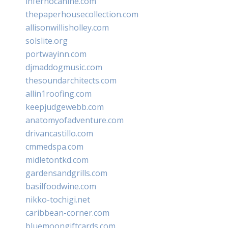
infernocanine.com
thepaperhousecollection.com
allisonwillisholley.com
solslite.org
portwayinn.com
djmaddogmusic.com
thesoundarchitects.com
allin1roofing.com
keepjudgewebb.com
anatomyofadventure.com
drivancastillo.com
cmmedspa.com
midletontkd.com
gardensandgrills.com
basilfoodwine.com
nikko-tochigi.net
caribbean-corner.com
bluemoongiftcards.com