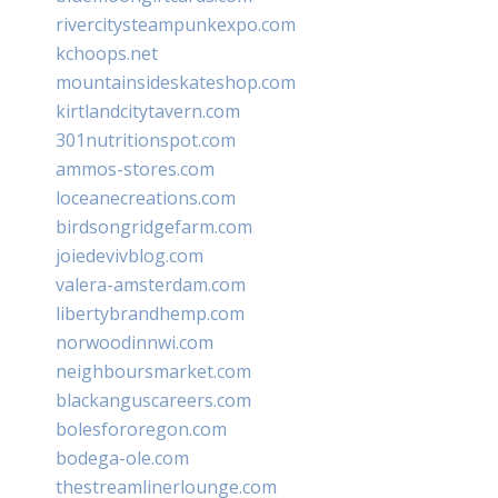
rivercitysteampunkexpo.com
kchoops.net
mountainsideskateshop.com
kirtlandcitytavern.com
301nutritionspot.com
ammos-stores.com
loceanecreations.com
birdsongridgefarm.com
joiedevivblog.com
valera-amsterdam.com
libertybrandhemp.com
norwoodinnwi.com
neighboursmarket.com
blackanguscareers.com
bolesfororegon.com
bodega-ole.com
thestreamlinerlounge.com