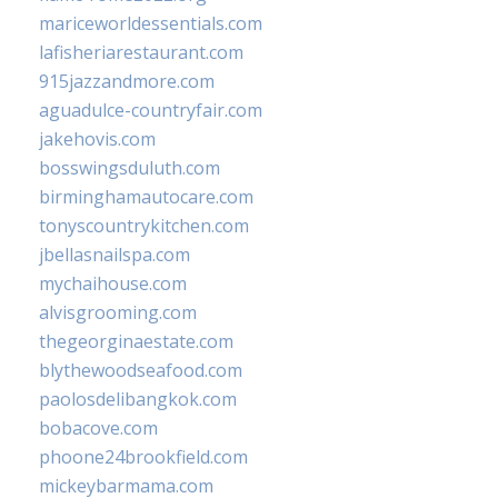
mariceworldessentials.com
lafisheriarestaurant.com
915jazzandmore.com
aguadulce-countryfair.com
jakehovis.com
bosswingsduluth.com
birminghamautocare.com
tonyscountrykitchen.com
jbellasnailspa.com
mychaihouse.com
alvisgrooming.com
thegeorginaestate.com
blythewoodseafood.com
paolosdelibangkok.com
bobacove.com
phoone24brookfield.com
mickeybarmama.com