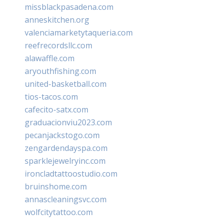
missblackpasadena.com
anneskitchen.org
valenciamarketytaqueria.com
reefrecordsllc.com
alawaffle.com
aryouthfishing.com
united-basketball.com
tios-tacos.com
cafecito-satx.com
graduacionviu2023.com
pecanjackstogo.com
zengardendayspa.com
sparklejewelryinc.com
ironcladtattoostudio.com
bruinshome.com
annascleaningsvc.com
wolfcitytattoo.com