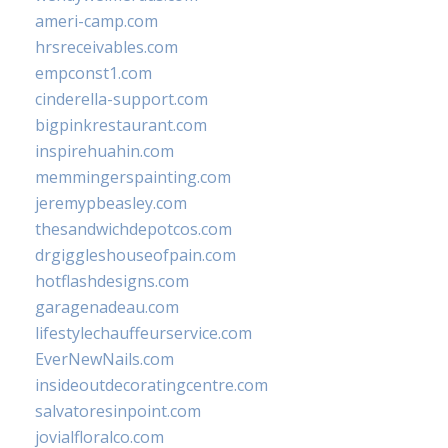
ameri-camp.com
hrsreceivables.com
empconst1.com
cinderella-support.com
bigpinkrestaurant.com
inspirehuahin.com
memmingerspainting.com
jeremypbeasley.com
thesandwichdepotcos.com
drgiggleshouseofpain.com
hotflashdesigns.com
garagenadeau.com
lifestylechauffeurservice.com
EverNewNails.com
insideoutdecoratingcentre.com
salvatoresinpoint.com
jovialfloralco.com