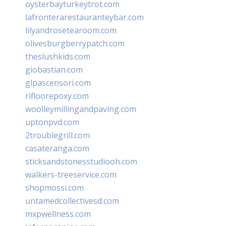
oysterbayturkeytrot.com
lafronterarestauranteybar.com
lilyandrosetearoom.com
olivesburgberrypatch.com
theslushkids.com
giobastian.com
glpascensori.com
rifloorepoxy.com
woolleymillingandpaving.com
uptonpvd.com
2troublegrill.com
casateranga.com
sticksandstonesstudiooh.com
walkers-treeservice.com
shopmossi.com
untamedcollectivesd.com
mxpwellness.com