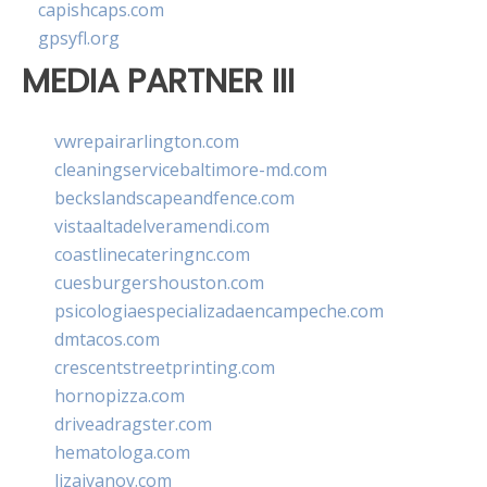
capishcaps.com
gpsyfl.org
MEDIA PARTNER III
vwrepairarlington.com
cleaningservicebaltimore-md.com
beckslandscapeandfence.com
vistaaltadelveramendi.com
coastlinecateringnc.com
cuesburgershouston.com
psicologiaespecializadaencampeche.com
dmtacos.com
crescentstreetprinting.com
hornopizza.com
driveadragster.com
hematologa.com
lizaivanov.com