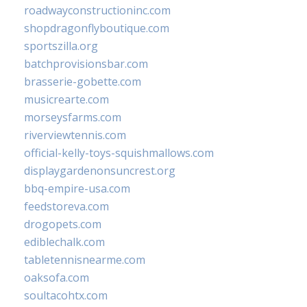
roadwayconstructioninc.com
shopdragonflyboutique.com
sportszilla.org
batchprovisionsbar.com
brasserie-gobette.com
musicrearte.com
morseysfarms.com
riverviewtennis.com
official-kelly-toys-squishmallows.com
displaygardenonsuncrest.org
bbq-empire-usa.com
feedstoreva.com
drogopets.com
ediblechalk.com
tabletennisnearme.com
oaksofa.com
soultacohtx.com