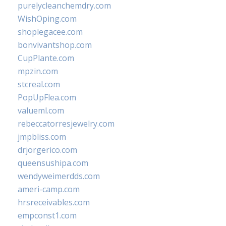
purelycleanchemdry.com
WishOping.com
shoplegacee.com
bonvivantshop.com
CupPlante.com
mpzin.com
stcreal.com
PopUpFlea.com
valueml.com
rebeccatorresjewelry.com
jmpbliss.com
drjorgerico.com
queensushipa.com
wendyweimerdds.com
ameri-camp.com
hrsreceivables.com
empconst1.com