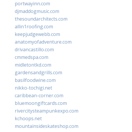
portwayinn.com
djmaddogmusic.com
thesoundarchitects.com
allin1roofing.com
keepjudgewebb.com
anatomyofadventure.com
drivancastillo.com
cmmedspa.com
midletontkd.com
gardensandgrills.com
basilfoodwine.com
nikko-tochigi.net
caribbean-corner.com
bluemoongiftcards.com
rivercitysteampunkexpo.com
kchoops.net
mountainsideskateshop.com