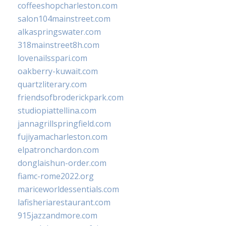
coffeeshopcharleston.com
salon104mainstreet.com
alkaspringswater.com
318mainstreet8h.com
lovenailsspari.com
oakberry-kuwait.com
quartzliterary.com
friendsofbroderickpark.com
studiopiattellina.com
jannagrillspringfield.com
fujiyamacharleston.com
elpatronchardon.com
donglaishun-order.com
fiamc-rome2022.org
mariceworldessentials.com
lafisheriarestaurant.com
915jazzandmore.com