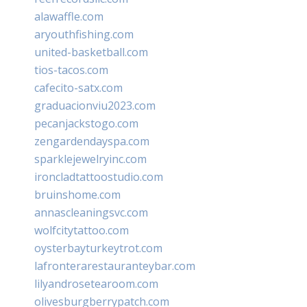
alawaffle.com
aryouthfishing.com
united-basketball.com
tios-tacos.com
cafecito-satx.com
graduacionviu2023.com
pecanjackstogo.com
zengardendayspa.com
sparklejewelryinc.com
ironcladtattoostudio.com
bruinshome.com
annascleaningsvc.com
wolfcitytattoo.com
oysterbayturkeytrot.com
lafronterarestauranteybar.com
lilyandrosetearoom.com
olivesburgberrypatch.com