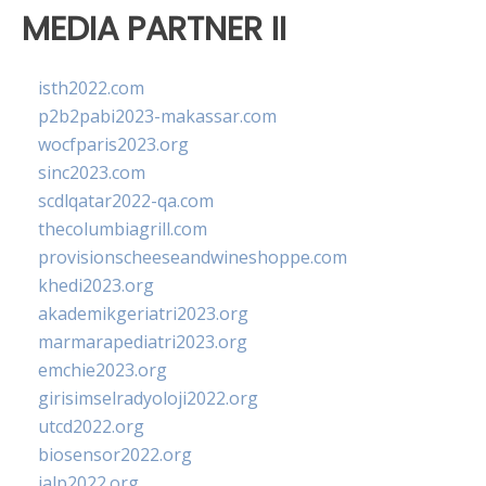
MEDIA PARTNER II
isth2022.com
p2b2pabi2023-makassar.com
wocfparis2023.org
sinc2023.com
scdlqatar2022-qa.com
thecolumbiagrill.com
provisionscheeseandwineshoppe.com
khedi2023.org
akademikgeriatri2023.org
marmarapediatri2023.org
emchie2023.org
girisimselradyoloji2022.org
utcd2022.org
biosensor2022.org
ialp2022.org