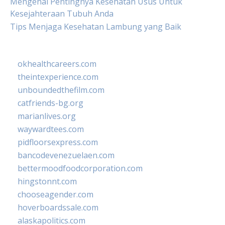
Mengenal Pentingnya Kesehatan Usus Untuk
Kesejahteraan Tubuh Anda
Tips Menjaga Kesehatan Lambung yang Baik
okhealthcareers.com
theintexperience.com
unboundedthefilm.com
catfriends-bg.org
marianlives.org
waywardtees.com
pidfloorsexpress.com
bancodevenezuelaen.com
bettermoodfoodcorporation.com
hingstonnt.com
chooseagender.com
hoverboardssale.com
alaskapolitics.com