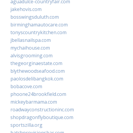
aguadulce-countryfair.com
jakehovis.com
bosswingsduluth.com
birminghamautocare.com
tonyscountrykitchen.com
jbellasnailspa.com
mychaihouse.com
alvisgrooming.com
thegeorginaestate.com
blythewoodseafood.com
paolosdelibangkok.com
bobacove.com
phoone24brookfield.com
mickeybarmama.com
roadwayconstructioninc.com
shopdragonflyboutique.com
sportszilla.org
batchprovisionsbar.com