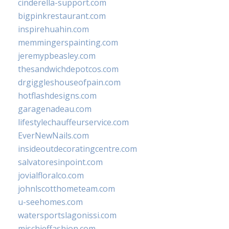
cinderella-support.com
bigpinkrestaurant.com
inspirehuahin.com
memmingerspainting.com
jeremypbeasley.com
thesandwichdepotcos.com
drgiggleshouseofpain.com
hotflashdesigns.com
garagenadeau.com
lifestylechauffeurservice.com
EverNewNails.com
insideoutdecoratingcentre.com
salvatoresinpoint.com
jovialfloralco.com
johnlscotthometeam.com
u-seehomes.com
watersportslagonissi.com
mischieffashion.com