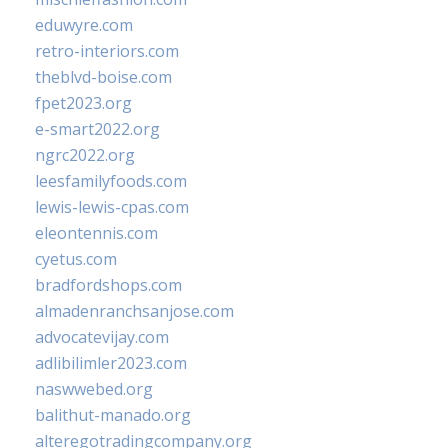
eduwyre.com
retro-interiors.com
theblvd-boise.com
fpet2023.org
e-smart2022.org
ngrc2022.org
leesfamilyfoods.com
lewis-lewis-cpas.com
eleontennis.com
cyetus.com
bradfordshops.com
almadenranchsanjose.com
advocatevijay.com
adlibilimler2023.com
naswwebed.org
balithut-manado.org
alteregotradingcompany.org