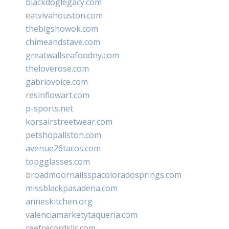
blackdoglegacy.com
eatvivahouston.com
thebigshowok.com
chimeandstave.com
greatwallseafoodny.com
theloverose.com
gabriovoice.com
resinflowart.com
p-sports.net
korsairstreetwear.com
petshopallston.com
avenue26tacos.com
topgglasses.com
broadmoornailsspacoloradosprings.com
missblackpasadena.com
anneskitchen.org
valenciamarketytaqueria.com
reefrecordsllc.com