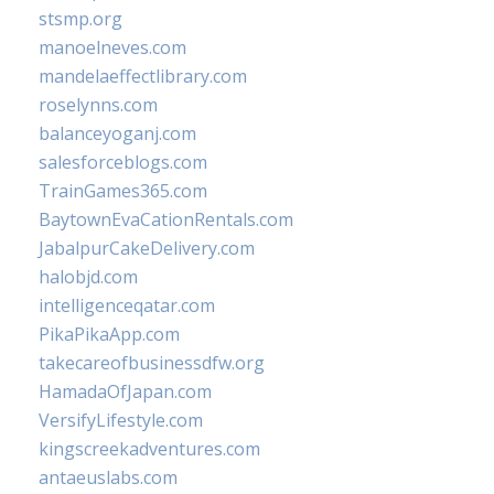
stsmp.org
manoelneves.com
mandelaeffectlibrary.com
roselynns.com
balanceyoganj.com
salesforceblogs.com
TrainGames365.com
BaytownEvaCationRentals.com
JabalpurCakeDelivery.com
halobjd.com
intelligenceqatar.com
PikaPikaApp.com
takecareofbusinessdfw.org
HamadaOfJapan.com
VersifyLifestyle.com
kingscreekadventures.com
antaeuslabs.com