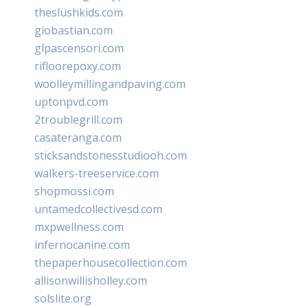
theslushkids.com
giobastian.com
glpascensori.com
rifloorepoxy.com
woolleymillingandpaving.com
uptonpvd.com
2troublegrill.com
casateranga.com
sticksandstonesstudiooh.com
walkers-treeservice.com
shopmossi.com
untamedcollectivesd.com
mxpwellness.com
infernocanine.com
thepaperhousecollection.com
allisonwillisholley.com
solslite.org