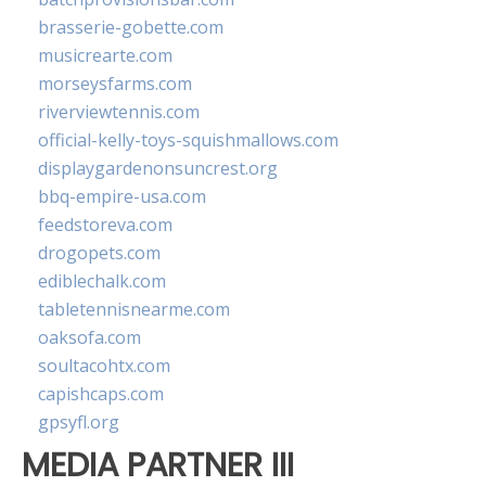
brasserie-gobette.com
musicrearte.com
morseysfarms.com
riverviewtennis.com
official-kelly-toys-squishmallows.com
displaygardenonsuncrest.org
bbq-empire-usa.com
feedstoreva.com
drogopets.com
ediblechalk.com
tabletennisnearme.com
oaksofa.com
soultacohtx.com
capishcaps.com
gpsyfl.org
MEDIA PARTNER III