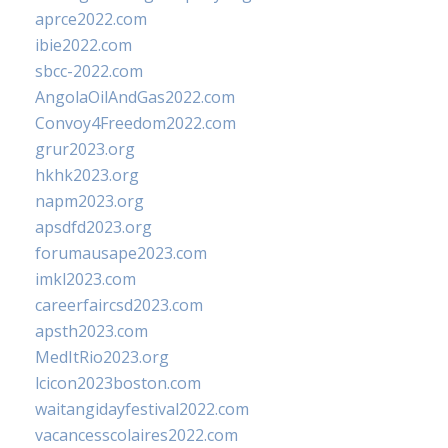
aprce2022.com
ibie2022.com
sbcc-2022.com
AngolaOilAndGas2022.com
Convoy4Freedom2022.com
grur2023.org
hkhk2023.org
napm2023.org
apsdfd2023.org
forumausape2023.com
imkl2023.com
careerfaircsd2023.com
apsth2023.com
MedItRio2023.org
lcicon2023boston.com
waitangidayfestival2022.com
vacancesscolaires2022.com