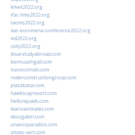
klivet2022.org
ifac-hms2022.org
taoms2022.org
iias-euromena-conference2022.org
ivd2022.org
csity2022.org
ibsarstudyabroad.com
bennusehgall.com
tsecincinnati.com
roderconstructiongroup.com
plazabatai.com
hawkscayresort.com
hellonquads.com
diarioanimales.com
decogaleri.com
unavozparadios.com
shoes-vert.com