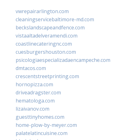
vwrepairarlington.com
cleaningservicebaltimore-md.com
beckslandscapeandfence.com
vistaaltadelveramendi.com
coastlinecateringnc.com
cuesburgershouston.com
psicologiaespecializadaencampeche.com
dmtacos.com
crescentstreetprinting.com
hornopizza.com
driveadragster.com
hematologa.com
lizaivanov.com
guesttinyhomes.com
home-plow-by-meyer.com
palatelatincuisine.com