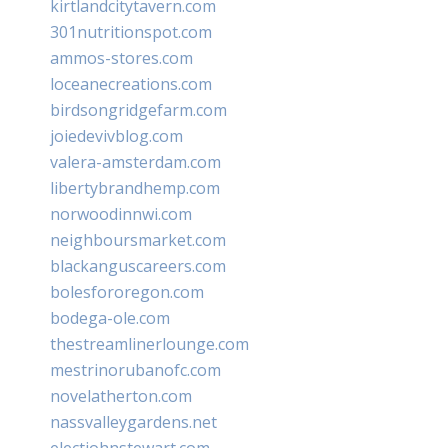
kirtlandcitytavern.com
301nutritionspot.com
ammos-stores.com
loceanecreations.com
birdsongridgefarm.com
joiedevivblog.com
valera-amsterdam.com
libertybrandhemp.com
norwoodinnwi.com
neighboursmarket.com
blackanguscareers.com
bolesfororegon.com
bodega-ole.com
thestreamlinerlounge.com
mestrinorubanofc.com
novelatherton.com
nassvalleygardens.net
electjohnstewart.com