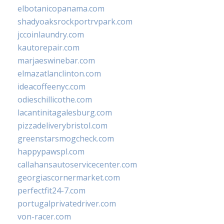
elbotanicopanama.com
shadyoaksrockportrvpark.com
jccoinlaundry.com
kautorepair.com
marjaeswinebar.com
elmazatlanclinton.com
ideacoffeenyc.com
odieschillicothe.com
lacantinitagalesburg.com
pizzadeliverybristol.com
greenstarsmogcheck.com
happypawspl.com
callahansautoservicecenter.com
georgiascornermarket.com
perfectfit24-7.com
portugalprivatedriver.com
von-racer.com