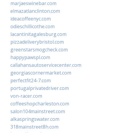
marjaeswinebar.com
elmazatlanclinton.com
ideacoffeenyc.com
odieschillicothe.com
lacantinitagalesburg.com
pizzadeliverybristol.com
greenstarsmogcheck.com
happypawspl.com
callahansautoservicecenter.com
georgiascornermarket.com
perfectfit24-7.com
portugalprivatedriver.com
von-racer.com
coffeeshopcharleston.com
salon104mainstreet.com
alkaspringswater.com
318mainstreet8h.com