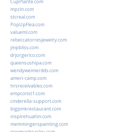
CupPlante.com
mpzin.com
stcreal.com
PopUpFlea.com
valueml.com
rebeccatorresjewelry.com
jmpbliss.com
drjorgerico.com
queensushipa.com
wendyweimerdds.com
ameri-camp.com
hrsreceivables.com
empconst1.com
cinderella-support.com
bigpinkrestaurant.com
inspirehuahin.com
memmingerspainting.com
jeremypbeasley.com