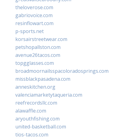
theloverose.com
gabriovoice.com
resinflowart.com
p-sports.net
korsairstreetwear.com
petshopallston.com
avenue26tacos.com
topgglasses.com
broadmoornailsspacoloradosprings.com
missblackpasadena.com
anneskitchen.org
valenciamarketytaqueria.com
reefrecordsllc.com
alawaffle.com
aryouthfishing.com
united-basketball.com
tios-tacos.com