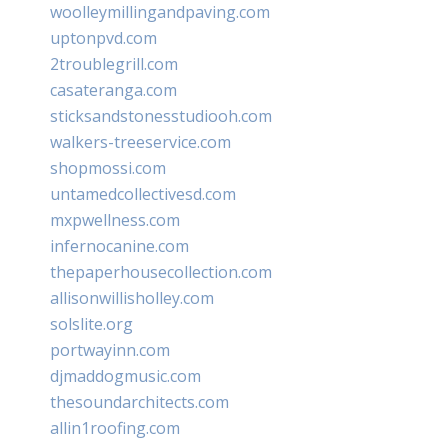
woolleymillingandpaving.com
uptonpvd.com
2troublegrill.com
casateranga.com
sticksandstonesstudiooh.com
walkers-treeservice.com
shopmossi.com
untamedcollectivesd.com
mxpwellness.com
infernocanine.com
thepaperhousecollection.com
allisonwillisholley.com
solslite.org
portwayinn.com
djmaddogmusic.com
thesoundarchitects.com
allin1roofing.com