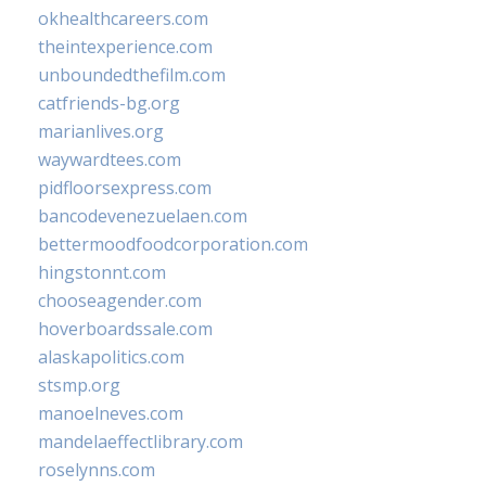
okhealthcareers.com
theintexperience.com
unboundedthefilm.com
catfriends-bg.org
marianlives.org
waywardtees.com
pidfloorsexpress.com
bancodevenezuelaen.com
bettermoodfoodcorporation.com
hingstonnt.com
chooseagender.com
hoverboardssale.com
alaskapolitics.com
stsmp.org
manoelneves.com
mandelaeffectlibrary.com
roselynns.com