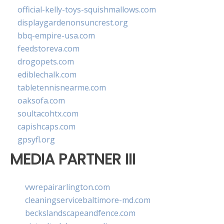
official-kelly-toys-squishmallows.com
displaygardenonsuncrest.org
bbq-empire-usa.com
feedstoreva.com
drogopets.com
ediblechalk.com
tabletennisnearme.com
oaksofa.com
soultacohtx.com
capishcaps.com
gpsyfl.org
MEDIA PARTNER III
vwrepairarlington.com
cleaningservicebaltimore-md.com
beckslandscapeandfence.com