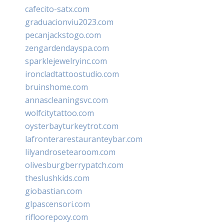
cafecito-satx.com
graduacionviu2023.com
pecanjackstogo.com
zengardendayspa.com
sparklejewelryinc.com
ironcladtattoostudio.com
bruinshome.com
annascleaningsvc.com
wolfcitytattoo.com
oysterbayturkeytrot.com
lafronterarestauranteybar.com
lilyandrosetearoom.com
olivesburgberrypatch.com
theslushkids.com
giobastian.com
glpascensori.com
rifloorepoxy.com