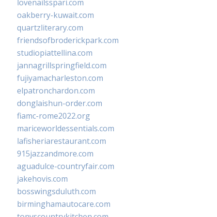
lovenailsspari.com
oakberry-kuwait.com
quartzliterary.com
friendsofbroderickpark.com
studiopiattellina.com
jannagrillspringfield.com
fujiyamacharleston.com
elpatronchardon.com
donglaishun-order.com
fiamc-rome2022.org
mariceworldessentials.com
lafisheriarestaurant.com
915jazzandmore.com
aguadulce-countryfair.com
jakehovis.com
bosswingsduluth.com
birminghamautocare.com
tonyscountrykitchen.com