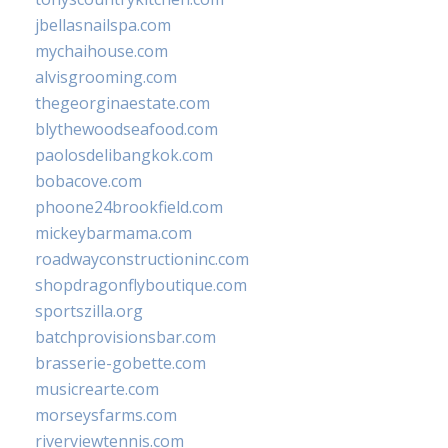
jbellasnailspa.com
mychaihouse.com
alvisgrooming.com
thegeorginaestate.com
blythewoodseafood.com
paolosdelibangkok.com
bobacove.com
phoone24brookfield.com
mickeybarmama.com
roadwayconstructioninc.com
shopdragonflyboutique.com
sportszilla.org
batchprovisionsbar.com
brasserie-gobette.com
musicrearte.com
morseysfarms.com
riverviewtennis.com