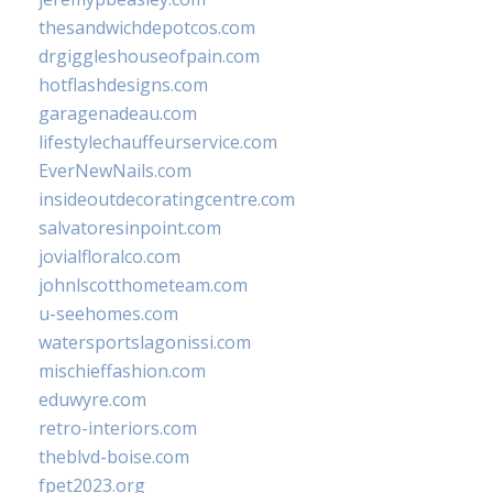
thesandwichdepotcos.com
drgiggleshouseofpain.com
hotflashdesigns.com
garagenadeau.com
lifestylechauffeurservice.com
EverNewNails.com
insideoutdecoratingcentre.com
salvatoresinpoint.com
jovialfloralco.com
johnlscotthometeam.com
u-seehomes.com
watersportslagonissi.com
mischieffashion.com
eduwyre.com
retro-interiors.com
theblvd-boise.com
fpet2023.org