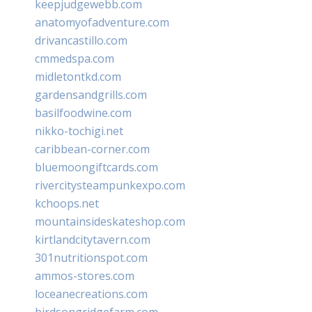
keepjudgewebb.com
anatomyofadventure.com
drivancastillo.com
cmmedspa.com
midletontkd.com
gardensandgrills.com
basilfoodwine.com
nikko-tochigi.net
caribbean-corner.com
bluemoongiftcards.com
rivercitysteampunkexpo.com
kchoops.net
mountainsideskateshop.com
kirtlandcitytavern.com
301nutritionspot.com
ammos-stores.com
loceanecreations.com
birdsongridgefarm.com