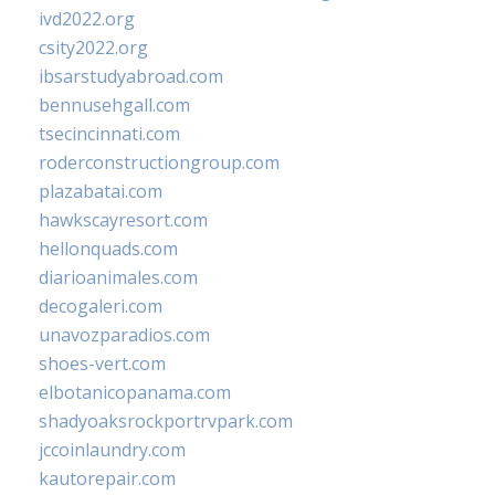
ivd2022.org
csity2022.org
ibsarstudyabroad.com
bennusehgall.com
tsecincinnati.com
roderconstructiongroup.com
plazabatai.com
hawkscayresort.com
hellonquads.com
diarioanimales.com
decogaleri.com
unavozparadios.com
shoes-vert.com
elbotanicopanama.com
shadyoaksrockportrvpark.com
jccoinlaundry.com
kautorepair.com