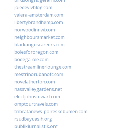
joiedevivblog.com
valera-amsterdam.com
libertybrandhemp.com
norwoodinnwi.com
neighboursmarket.com
blackanguscareers.com
bolesfororegon.com
bodega-ole.com
thestreamlinerlounge.com
mestrinorubanofc.com
novelatherton.com
nassvalleygardens.net
electjohnstewart.com
omptourtravels.com
tribratanews-polreskebumen.com
rsudbayuasih.org
publikjurnalistik.org