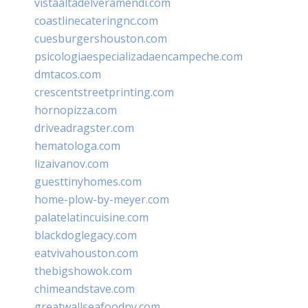
vistaaltadelveramendi.com
coastlinecateringnc.com
cuesburgershouston.com
psicologiaespecializadaencampeche.com
dmtacos.com
crescentstreetprinting.com
hornopizza.com
driveadragster.com
hematologa.com
lizaivanov.com
guesttinyhomes.com
home-plow-by-meyer.com
palatelatincuisine.com
blackdoglegacy.com
eatvivahouston.com
thebigshowok.com
chimeandstave.com
greatwallseafoodny.com