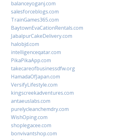
balanceyoganj.com
salesforceblogs.com
TrainGames365.com
BaytownEvaCationRentals.com
JabalpurCakeDelivery.com
halobjd.com
intelligenceqatar.com
PikaPikaApp.com
takecareofbusinessdfw.org
HamadaOfJapan.com
VersifyLifestyle.com
kingscreekadventures.com
antaeuslabs.com
purelycleanchemdry.com
WishOping.com
shoplegacee.com
bonvivantshop.com