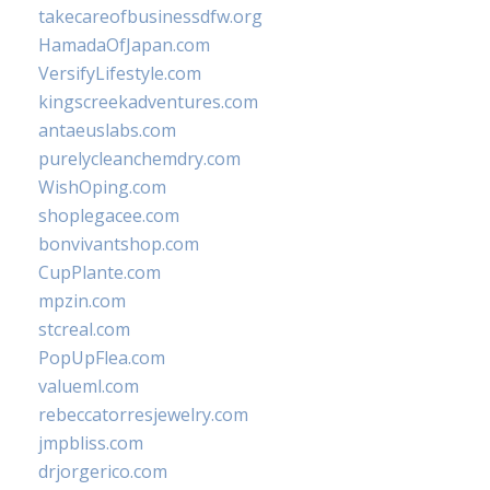
takecareofbusinessdfw.org
HamadaOfJapan.com
VersifyLifestyle.com
kingscreekadventures.com
antaeuslabs.com
purelycleanchemdry.com
WishOping.com
shoplegacee.com
bonvivantshop.com
CupPlante.com
mpzin.com
stcreal.com
PopUpFlea.com
valueml.com
rebeccatorresjewelry.com
jmpbliss.com
drjorgerico.com