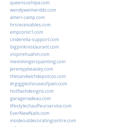
queensushipa.com
wendyweimerdds.com
ameri-camp.com
hrsreceivables.com
empconst1.com
cinderella-support.com
bigpinkrestaurant.com
inspirehuahin.com
memmingerspainting.com
jeremypbeasley.com
thesandwichdepotcos.com
drgiggleshouseofpain.com
hotflashdesigns.com
garagenadeau.com
lifestylechauffeurservice.com
EverNewNails.com
insideoutdecoratingcentre.com