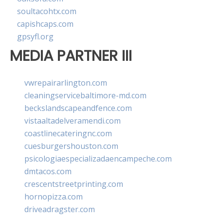
soultacohtx.com
capishcaps.com
gpsyfl.org
MEDIA PARTNER III
vwrepairarlington.com
cleaningservicebaltimore-md.com
beckslandscapeandfence.com
vistaaltadelveramendi.com
coastlinecateringnc.com
cuesburgershouston.com
psicologiaespecializadaencampeche.com
dmtacos.com
crescentstreetprinting.com
hornopizza.com
driveadragster.com