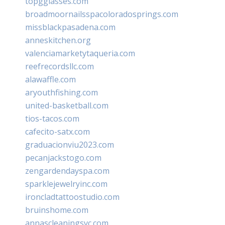
topgglasses.com
broadmoornailsspacoloradosprings.com
missblackpasadena.com
anneskitchen.org
valenciamarketytaqueria.com
reefrecordsllc.com
alawaffle.com
aryouthfishing.com
united-basketball.com
tios-tacos.com
cafecito-satx.com
graduacionviu2023.com
pecanjackstogo.com
zengardendayspa.com
sparklejewelryinc.com
ironcladtattoostudio.com
bruinshome.com
annascleaningsvc.com