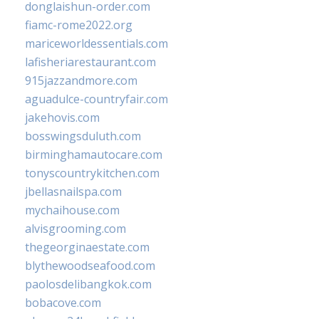
donglaishun-order.com
fiamc-rome2022.org
mariceworldessentials.com
lafisheriarestaurant.com
915jazzandmore.com
aguadulce-countryfair.com
jakehovis.com
bosswingsduluth.com
birminghamautocare.com
tonyscountrykitchen.com
jbellasnailspa.com
mychaihouse.com
alvisgrooming.com
thegeorginaestate.com
blythewoodseafood.com
paolosdelibangkok.com
bobacove.com