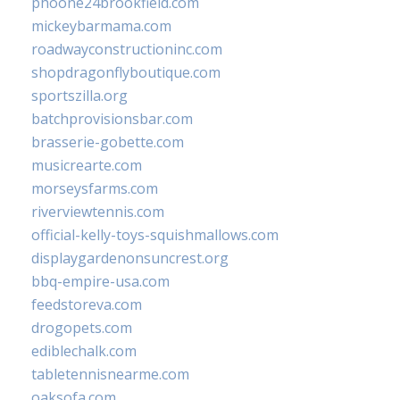
phoone24brookfield.com
mickeybarmama.com
roadwayconstructioninc.com
shopdragonflyboutique.com
sportszilla.org
batchprovisionsbar.com
brasserie-gobette.com
musicrearte.com
morseysfarms.com
riverviewtennis.com
official-kelly-toys-squishmallows.com
displaygardenonsuncrest.org
bbq-empire-usa.com
feedstoreva.com
drogopets.com
ediblechalk.com
tabletennisnearme.com
oaksofa.com