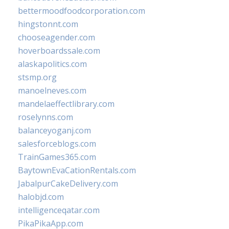
bettermoodfoodcorporation.com
hingstonnt.com
chooseagender.com
hoverboardssale.com
alaskapolitics.com
stsmp.org
manoelneves.com
mandelaeffectlibrary.com
roselynns.com
balanceyoganj.com
salesforceblogs.com
TrainGames365.com
BaytownEvaCationRentals.com
JabalpurCakeDelivery.com
halobjd.com
intelligenceqatar.com
PikaPikaApp.com