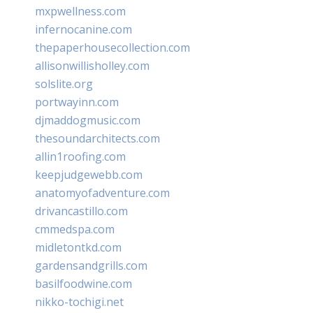
mxpwellness.com
infernocanine.com
thepaperhousecollection.com
allisonwillisholley.com
solslite.org
portwayinn.com
djmaddogmusic.com
thesoundarchitects.com
allin1roofing.com
keepjudgewebb.com
anatomyofadventure.com
drivancastillo.com
cmmedspa.com
midletontkd.com
gardensandgrills.com
basilfoodwine.com
nikko-tochigi.net