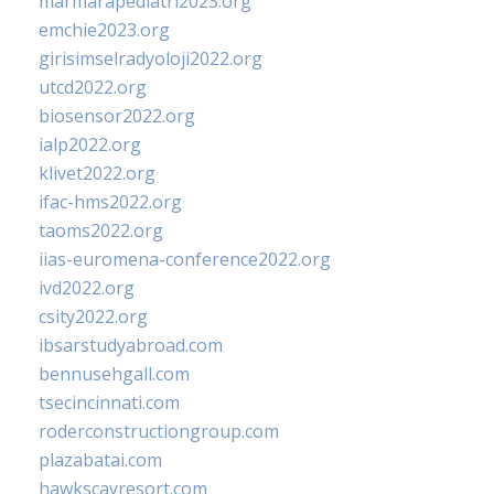
marmarapediatri2023.org
emchie2023.org
girisimselradyoloji2022.org
utcd2022.org
biosensor2022.org
ialp2022.org
klivet2022.org
ifac-hms2022.org
taoms2022.org
iias-euromena-conference2022.org
ivd2022.org
csity2022.org
ibsarstudyabroad.com
bennusehgall.com
tsecincinnati.com
roderconstructiongroup.com
plazabatai.com
hawkscayresort.com