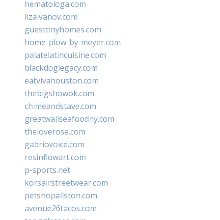
hematologa.com
lizaivanov.com
guesttinyhomes.com
home-plow-by-meyer.com
palatelatincuisine.com
blackdoglegacy.com
eatvivahouston.com
thebigshowok.com
chimeandstave.com
greatwallseafoodny.com
theloverose.com
gabriovoice.com
resinflowart.com
p-sports.net
korsairstreetwear.com
petshopallston.com
avenue26tacos.com