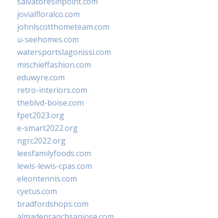
salvatoresinpoint.com
jovialfloralco.com
johnlscotthometeam.com
u-seehomes.com
watersportslagonissi.com
mischieffashion.com
eduwyre.com
retro-interiors.com
theblvd-boise.com
fpet2023.org
e-smart2022.org
ngrc2022.org
leesfamilyfoods.com
lewis-lewis-cpas.com
eleontennis.com
cyetus.com
bradfordshops.com
almadenranchsanjose.com