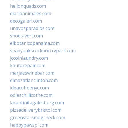
hellonquads.com
diarioanimales.com
decogaleri.com
unavozparadios.com
shoes-vert.com
elbotanicopanama.com
shadyoaksrockportrvpark.com
jccoinlaundry.com
kautorepair.com
marjaeswinebar.com
elmazatlanclinton.com
ideacoffeenyc.com
odieschillicothe.com
lacantinitagalesburg.com
pizzadeliverybristol.com
greenstarsmogcheck.com
happypawspl.com