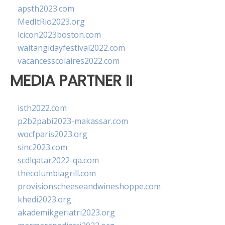
apsth2023.com
MedItRio2023.org
lcicon2023boston.com
waitangidayfestival2022.com
vacancesscolaires2022.com
MEDIA PARTNER II
isth2022.com
p2b2pabi2023-makassar.com
wocfparis2023.org
sinc2023.com
scdlqatar2022-qa.com
thecolumbiagrill.com
provisionscheeseandwineshoppe.com
khedi2023.org
akademikgeriatri2023.org