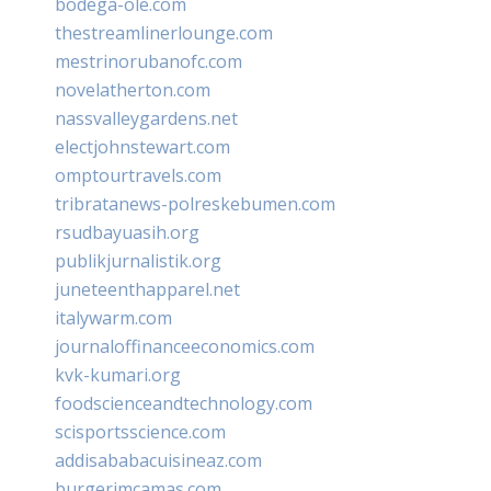
bodega-ole.com
thestreamlinerlounge.com
mestrinorubanofc.com
novelatherton.com
nassvalleygardens.net
electjohnstewart.com
omptourtravels.com
tribratanews-polreskebumen.com
rsudbayuasih.org
publikjurnalistik.org
juneteenthapparel.net
italywarm.com
journaloffinanceeconomics.com
kvk-kumari.org
foodscienceandtechnology.com
scisportsscience.com
addisababacuisineaz.com
burgerimcamas.com