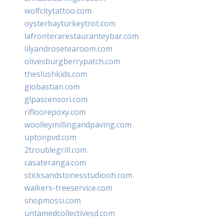
wolfcitytattoo.com
oysterbayturkeytrot.com
lafronterarestauranteybar.com
lilyandrosetearoom.com
olivesburgberrypatch.com
theslushkids.com
giobastian.com
glpascensori.com
rifloorepoxy.com
woolleymillingandpaving.com
uptonpvd.com
2troublegrill.com
casateranga.com
sticksandstonesstudiooh.com
walkers-treeservice.com
shopmossi.com
untamedcollectivesd.com