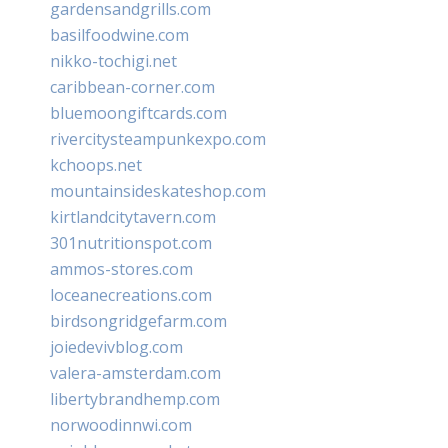
gardensandgrills.com
basilfoodwine.com
nikko-tochigi.net
caribbean-corner.com
bluemoongiftcards.com
rivercitysteampunkexpo.com
kchoops.net
mountainsideskateshop.com
kirtlandcitytavern.com
301nutritionspot.com
ammos-stores.com
loceanecreations.com
birdsongridgefarm.com
joiedevivblog.com
valera-amsterdam.com
libertybrandhemp.com
norwoodinnwi.com