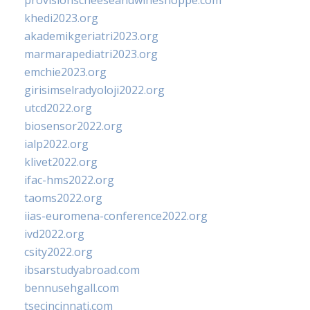
provisionscheeseandwineshoppe.com
khedi2023.org
akademikgeriatri2023.org
marmarapediatri2023.org
emchie2023.org
girisimselradyoloji2022.org
utcd2022.org
biosensor2022.org
ialp2022.org
klivet2022.org
ifac-hms2022.org
taoms2022.org
iias-euromena-conference2022.org
ivd2022.org
csity2022.org
ibsarstudyabroad.com
bennusehgall.com
tsecincinnati.com