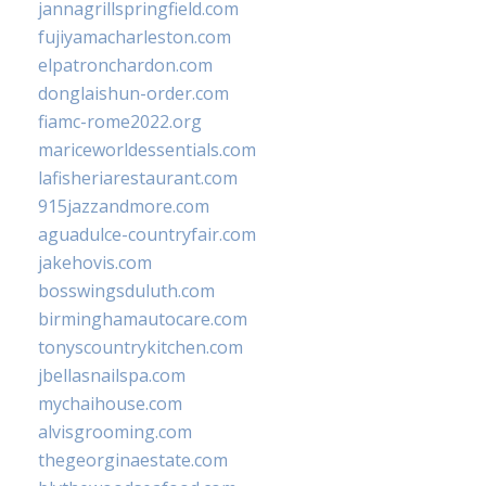
jannagrillspringfield.com
fujiyamacharleston.com
elpatronchardon.com
donglaishun-order.com
fiamc-rome2022.org
mariceworldessentials.com
lafisheriarestaurant.com
915jazzandmore.com
aguadulce-countryfair.com
jakehovis.com
bosswingsduluth.com
birminghamautocare.com
tonyscountrykitchen.com
jbellasnailspa.com
mychaihouse.com
alvisgrooming.com
thegeorginaestate.com