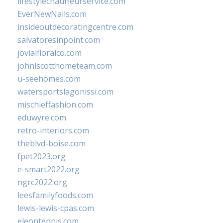
lifestylechauffeurservice.com
EverNewNails.com
insideoutdecoratingcentre.com
salvatoresinpoint.com
jovialfloralco.com
johnlscotthometeam.com
u-seehomes.com
watersportslagonissi.com
mischieffashion.com
eduwyre.com
retro-interiors.com
theblvd-boise.com
fpet2023.org
e-smart2022.org
ngrc2022.org
leesfamilyfoods.com
lewis-lewis-cpas.com
eleontennis.com