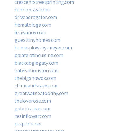
crescentstreetprinting.com
hornopizza.com
driveadragster.com
hematologa.com
lizaivanov.com
guesttinyhomes.com
home-plow-by-meyer.com
palatelatincuisine.com
blackdoglegacy.com
eatvivahouston.com
thebigshowok.com
chimeandstave.com
greatwallseafoodny.com
theloverose.com
gabriovoice.com
resinflowart.com
p-sports.net