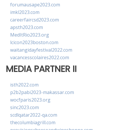
forumausape2023.com
imkl2023.com
careerfaircsd2023.com
apsth2023.com
MedItRio2023.org
lcicon2023boston.com
waitangidayfestival2022.com
vacancesscolaires2022.com
MEDIA PARTNER II
isth2022.com
p2b2pabi2023-makassar.com
wocfparis2023.org
sinc2023.com
scdlqatar2022-qa.com
thecolumbiagrill.com