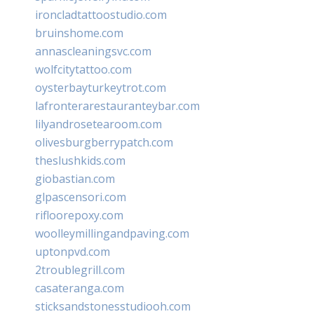
ironcladtattoostudio.com
bruinshome.com
annascleaningsvc.com
wolfcitytattoo.com
oysterbayturkeytrot.com
lafronterarestauranteybar.com
lilyandrosetearoom.com
olivesburgberrypatch.com
theslushkids.com
giobastian.com
glpascensori.com
rifloorepoxy.com
woolleymillingandpaving.com
uptonpvd.com
2troublegrill.com
casateranga.com
sticksandstonesstudiooh.com