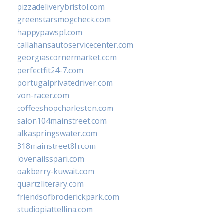
pizzadeliverybristol.com
greenstarsmogcheck.com
happypawspl.com
callahansautoservicecenter.com
georgiascornermarket.com
perfectfit24-7.com
portugalprivatedriver.com
von-racer.com
coffeeshopcharleston.com
salon104mainstreet.com
alkaspringswater.com
318mainstreet8h.com
lovenailsspari.com
oakberry-kuwait.com
quartzliterary.com
friendsofbroderickpark.com
studiopiattellina.com