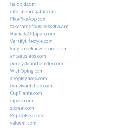
halobjd.com
intelligenceqatar.com
PikaPikaApp.com
takecareofbusinessdfw.org
HamadaOfJapan.com
VersifyLifestyle.com
kingscreekadventures.com
antaeuslabs.com
purelycleanchemdry.com
WishOping.com
shoplegacee.com
bonvivantshop.com
CupPlante.com
mpzin.com
stcreal.com
PopUpFlea.com
valueml.com