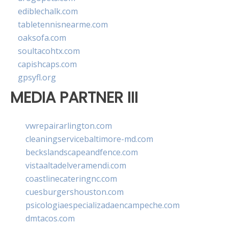
ediblechalk.com
tabletennisnearme.com
oaksofa.com
soultacohtx.com
capishcaps.com
gpsyfl.org
MEDIA PARTNER III
vwrepairarlington.com
cleaningservicebaltimore-md.com
beckslandscapeandfence.com
vistaaltadelveramendi.com
coastlinecateringnc.com
cuesburgershouston.com
psicologiaespecializadaencampeche.com
dmtacos.com