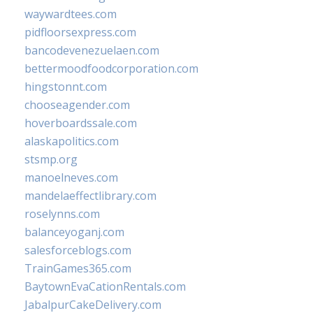
waywardtees.com
pidfloorsexpress.com
bancodevenezuelaen.com
bettermoodfoodcorporation.com
hingstonnt.com
chooseagender.com
hoverboardssale.com
alaskapolitics.com
stsmp.org
manoelneves.com
mandelaeffectlibrary.com
roselynns.com
balanceyoganj.com
salesforceblogs.com
TrainGames365.com
BaytownEvaCationRentals.com
JabalpurCakeDelivery.com