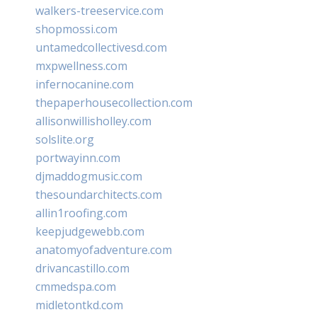
walkers-treeservice.com
shopmossi.com
untamedcollectivesd.com
mxpwellness.com
infernocanine.com
thepaperhousecollection.com
allisonwillisholley.com
solslite.org
portwayinn.com
djmaddogmusic.com
thesoundarchitects.com
allin1roofing.com
keepjudgewebb.com
anatomyofadventure.com
drivancastillo.com
cmmedspa.com
midletontkd.com