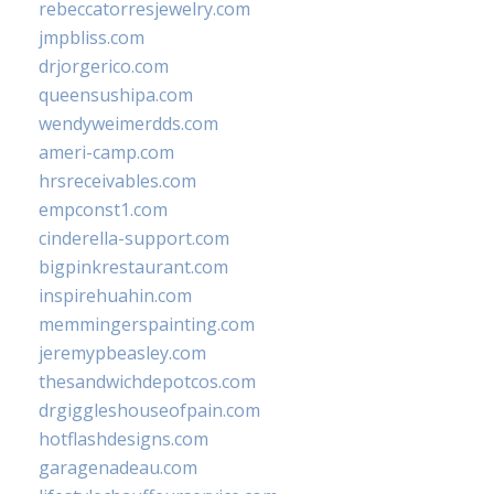
rebeccatorresjewelry.com
jmpbliss.com
drjorgerico.com
queensushipa.com
wendyweimerdds.com
ameri-camp.com
hrsreceivables.com
empconst1.com
cinderella-support.com
bigpinkrestaurant.com
inspirehuahin.com
memmingerspainting.com
jeremypbeasley.com
thesandwichdepotcos.com
drgiggleshouseofpain.com
hotflashdesigns.com
garagenadeau.com