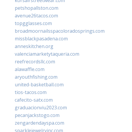
korsairstreetwear.com
petshopallston.com
avenue26tacos.com
topgglasses.com
broadmoornailsspacoloradosprings.com
missblackpasadena.com
anneskitchen.org
valenciamarketytaqueria.com
reefrecordsllc.com
alawaffle.com
aryouthfishing.com
united-basketball.com
tios-tacos.com
cafecito-satx.com
graduacionviu2023.com
pecanjackstogo.com
zengardendayspa.com
sparklejewelryinc.com