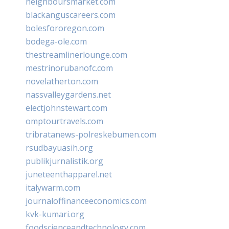
neighboursmarket.com
blackanguscareers.com
bolesfororegon.com
bodega-ole.com
thestreamlinerlounge.com
mestrinorubanofc.com
novelatherton.com
nassvalleygardens.net
electjohnstewart.com
omptourtravels.com
tribratanews-polreskebumen.com
rsudbayuasih.org
publikjurnalistik.org
juneteenthapparel.net
italywarm.com
journaloffinanceeconomics.com
kvk-kumari.org
foodscienceandtechnology.com