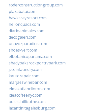
roderconstructiongroup.com
plazabatai.com
hawkscayresort.com
hellonquads.com
diarioanimales.com
decogaleri.com
unavozparadios.com
shoes-vert.com
elbotanicopanama.com
shadyoaksrockportrvpark.com
jccoinlaundry.com
kautorepair.com
marjaeswinebar.com
elmazatlanclinton.com
ideacoffeenyc.com
odieschillicothe.com
lacantinitagalesburg.com