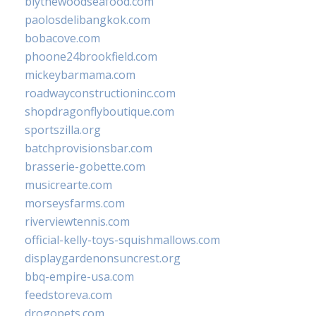
blythewoodseafood.com
paolosdelibangkok.com
bobacove.com
phoone24brookfield.com
mickeybarmama.com
roadwayconstructioninc.com
shopdragonflyboutique.com
sportszilla.org
batchprovisionsbar.com
brasserie-gobette.com
musicrearte.com
morseysfarms.com
riverviewtennis.com
official-kelly-toys-squishmallows.com
displaygardenonsuncrest.org
bbq-empire-usa.com
feedstoreva.com
drogopets.com