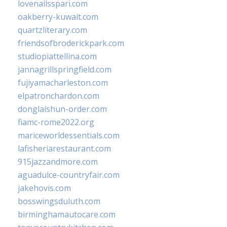
lovenailsspari.com
oakberry-kuwait.com
quartzliterary.com
friendsofbroderickpark.com
studiopiattellina.com
jannagrillspringfield.com
fujiyamacharleston.com
elpatronchardon.com
donglaishun-order.com
fiamc-rome2022.org
mariceworldessentials.com
lafisheriarestaurant.com
915jazzandmore.com
aguadulce-countryfair.com
jakehovis.com
bosswingsduluth.com
birminghamautocare.com