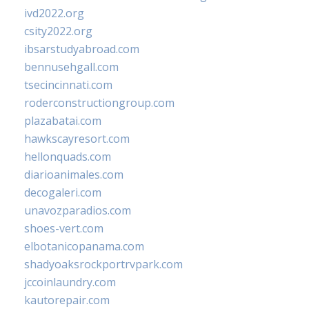
ivd2022.org
csity2022.org
ibsarstudyabroad.com
bennusehgall.com
tsecincinnati.com
roderconstructiongroup.com
plazabatai.com
hawkscayresort.com
hellonquads.com
diarioanimales.com
decogaleri.com
unavozparadios.com
shoes-vert.com
elbotanicopanama.com
shadyoaksrockportrvpark.com
jccoinlaundry.com
kautorepair.com