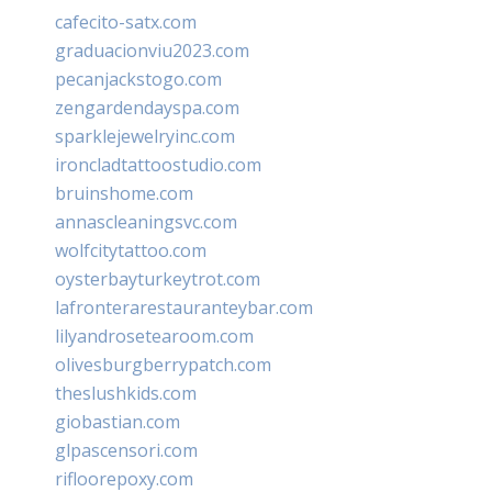
cafecito-satx.com
graduacionviu2023.com
pecanjackstogo.com
zengardendayspa.com
sparklejewelryinc.com
ironcladtattoostudio.com
bruinshome.com
annascleaningsvc.com
wolfcitytattoo.com
oysterbayturkeytrot.com
lafronterarestauranteybar.com
lilyandrosetearoom.com
olivesburgberrypatch.com
theslushkids.com
giobastian.com
glpascensori.com
rifloorepoxy.com