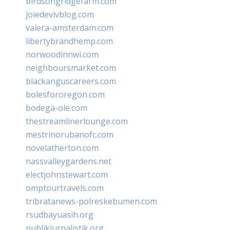
birdsongridgefarm.com
joiedevivblog.com
valera-amsterdam.com
libertybrandhemp.com
norwoodinnwi.com
neighboursmarket.com
blackanguscareers.com
bolesfororegon.com
bodega-ole.com
thestreamlinerlounge.com
mestrinorubanofc.com
novelatherton.com
nassvalleygardens.net
electjohnstewart.com
omptourtravels.com
tribratanews-polreskebumen.com
rsudbayuasih.org
publikjurnalistik.org