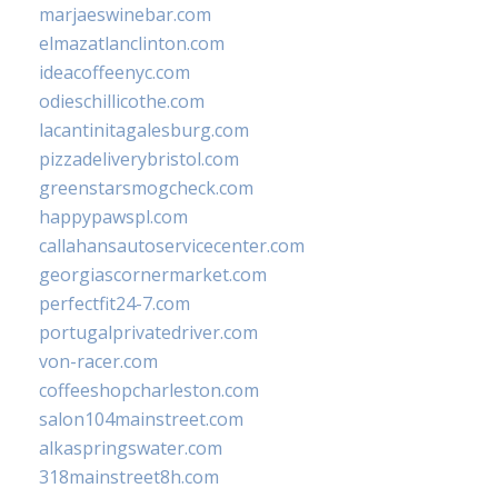
marjaeswinebar.com
elmazatlanclinton.com
ideacoffeenyc.com
odieschillicothe.com
lacantinitagalesburg.com
pizzadeliverybristol.com
greenstarsmogcheck.com
happypawspl.com
callahansautoservicecenter.com
georgiascornermarket.com
perfectfit24-7.com
portugalprivatedriver.com
von-racer.com
coffeeshopcharleston.com
salon104mainstreet.com
alkaspringswater.com
318mainstreet8h.com