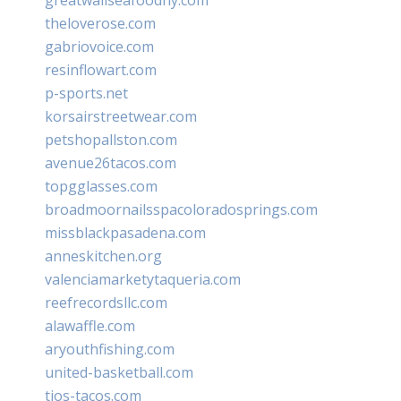
theloverose.com
gabriovoice.com
resinflowart.com
p-sports.net
korsairstreetwear.com
petshopallston.com
avenue26tacos.com
topgglasses.com
broadmoornailsspacoloradosprings.com
missblackpasadena.com
anneskitchen.org
valenciamarketytaqueria.com
reefrecordsllc.com
alawaffle.com
aryouthfishing.com
united-basketball.com
tios-tacos.com