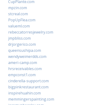
CupPlante.com
mpzin.com
stcreal.com
PopUpFlea.com
valueml.com
rebeccatorresjewelry.com
jmpbliss.com
drjorgerico.com
queensushipa.com
wendyweimerdds.com
ameri-camp.com
hrsreceivables.com
empconst1.com
cinderella-support.com
bigpinkrestaurant.com
inspirehuahin.com
memmingerspainting.com