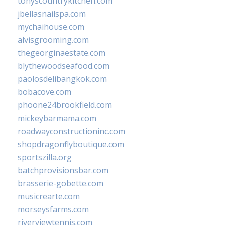
tonyscountrykitchen.com
jbellasnailspa.com
mychaihouse.com
alvisgrooming.com
thegeorginaestate.com
blythewoodseafood.com
paolosdelibangkok.com
bobacove.com
phoone24brookfield.com
mickeybarmama.com
roadwayconstructioninc.com
shopdragonflyboutique.com
sportszilla.org
batchprovisionsbar.com
brasserie-gobette.com
musicrearte.com
morseysfarms.com
riverviewtennis.com