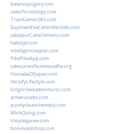
balanceyoganj.com
salesforceblogs.com
TrainGames365.com
BaytownEvaCationRentals.com
JabalpurCakeDelivery.com
halobjd.com
intelligenceqatar.com
PikaPikaApp.com
takecareofbusinessdfw.org
HamadaOfJapan.com
VersifyLifestyle.com
kingscreekadventures.com
antaeuslabs.com
purelycleanchemdry.com
WishOping.com
shoplegacee.com
bonvivantshop.com