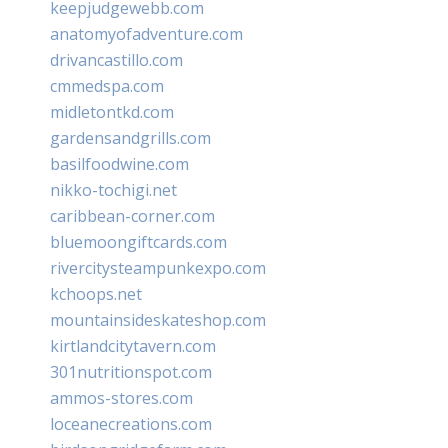
keepjudgewebb.com
anatomyofadventure.com
drivancastillo.com
cmmedspa.com
midletontkd.com
gardensandgrills.com
basilfoodwine.com
nikko-tochigi.net
caribbean-corner.com
bluemoongiftcards.com
rivercitysteampunkexpo.com
kchoops.net
mountainsideskateshop.com
kirtlandcitytavern.com
301nutritionspot.com
ammos-stores.com
loceanecreations.com