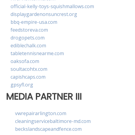
official-kelly-toys-squishmallows.com
displaygardenonsuncrest.org
bbq-empire-usa.com
feedstoreva.com
drogopets.com
ediblechalk.com
tabletennisnearme.com
oaksofa.com
soultacohtx.com
capishcaps.com
gpsyfl.org
MEDIA PARTNER III
vwrepairarlington.com
cleaningservicebaltimore-md.com
beckslandscapeandfence.com