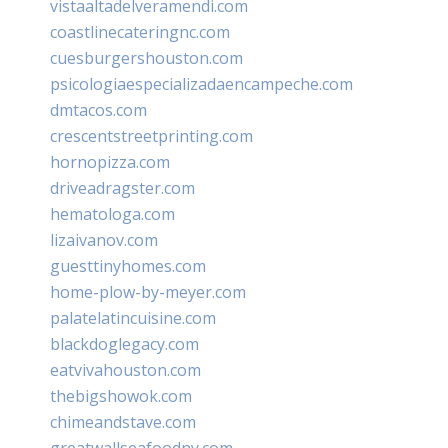
vistaaltadelveramendi.com
coastlinecateringnc.com
cuesburgershouston.com
psicologiaespecializadaencampeche.com
dmtacos.com
crescentstreetprinting.com
hornopizza.com
driveadragster.com
hematologa.com
lizaivanov.com
guesttinyhomes.com
home-plow-by-meyer.com
palatelatincuisine.com
blackdoglegacy.com
eatvivahouston.com
thebigshowok.com
chimeandstave.com
greatwallseafoodny.com