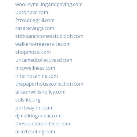
woolleymillingandpaving.com
uptonpvd.com
2troublegrill.com
casateranga.com
sticksandstonesstudiooh.com
walkers-treeservice.com
shopmossi.com
untamedcollectivesd.com
mxpwellness.com
infernocanine.com
thepaperhousecollection.com
allisonwillisholley.com
solslite.org
portwayinn.com
djmaddogmusic.com
thesoundarchitects.com
allin1roofing.com