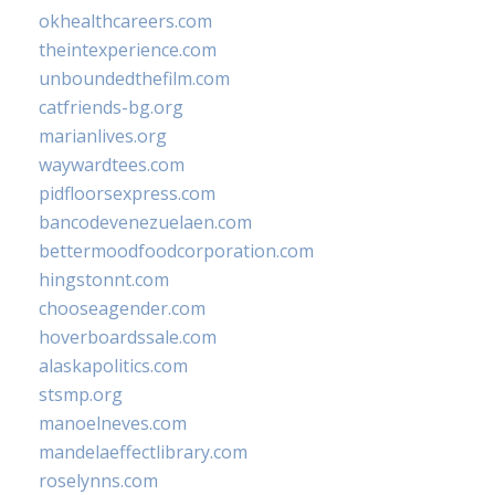
okhealthcareers.com
theintexperience.com
unboundedthefilm.com
catfriends-bg.org
marianlives.org
waywardtees.com
pidfloorsexpress.com
bancodevenezuelaen.com
bettermoodfoodcorporation.com
hingstonnt.com
chooseagender.com
hoverboardssale.com
alaskapolitics.com
stsmp.org
manoelneves.com
mandelaeffectlibrary.com
roselynns.com