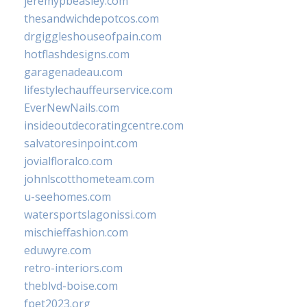
jeremypbeasley.com
thesandwichdepotcos.com
drgiggleshouseofpain.com
hotflashdesigns.com
garagenadeau.com
lifestylechauffeurservice.com
EverNewNails.com
insideoutdecoratingcentre.com
salvatoresinpoint.com
jovialfloralco.com
johnlscotthometeam.com
u-seehomes.com
watersportslagonissi.com
mischieffashion.com
eduwyre.com
retro-interiors.com
theblvd-boise.com
fpet2023.org