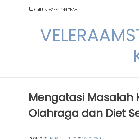
Skip
Call Us: +2782 444 YEAH
to
content
VELERAAMST
Mengatasi Masalah 
Olahraga dan Diet S
Posted on
May 11, 2025
by
adminval