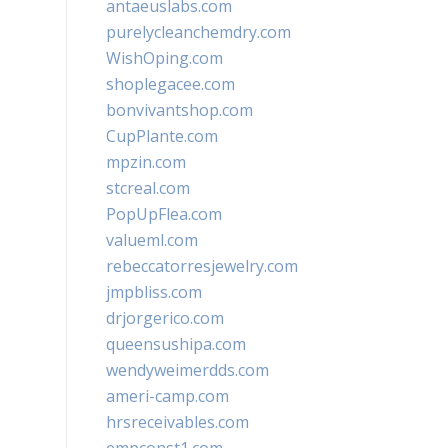
antaeuslabs.com
purelycleanchemdry.com
WishOping.com
shoplegacee.com
bonvivantshop.com
CupPlante.com
mpzin.com
stcreal.com
PopUpFlea.com
valueml.com
rebeccatorresjewelry.com
jmpbliss.com
drjorgerico.com
queensushipa.com
wendyweimerdds.com
ameri-camp.com
hrsreceivables.com