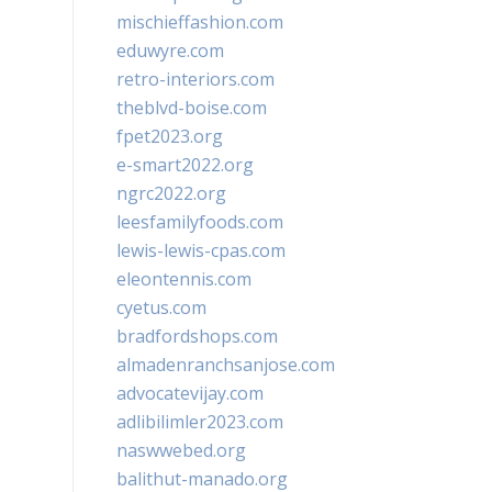
mischieffashion.com
eduwyre.com
retro-interiors.com
theblvd-boise.com
fpet2023.org
e-smart2022.org
ngrc2022.org
leesfamilyfoods.com
lewis-lewis-cpas.com
eleontennis.com
cyetus.com
bradfordshops.com
almadenranchsanjose.com
advocatevijay.com
adlibilimler2023.com
naswwebed.org
balithut-manado.org