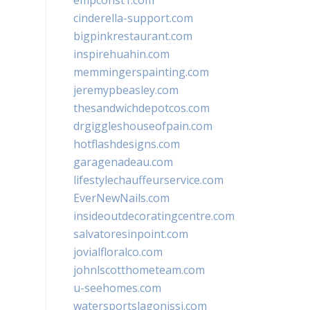
empconst1.com
cinderella-support.com
bigpinkrestaurant.com
inspirehuahin.com
memmingerspainting.com
jeremypbeasley.com
thesandwichdepotcos.com
drgiggleshouseofpain.com
hotflashdesigns.com
garagenadeau.com
lifestylechauffeurservice.com
EverNewNails.com
insideoutdecoratingcentre.com
salvatoresinpoint.com
jovialfloralco.com
johnlscotthometeam.com
u-seehomes.com
watersportslagonissi.com