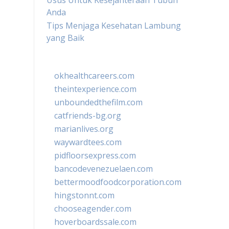
Usus Untuk Kesejahteraan Tubuh
Anda
Tips Menjaga Kesehatan Lambung
yang Baik
okhealthcareers.com
theintexperience.com
unboundedthefilm.com
catfriends-bg.org
marianlives.org
waywardtees.com
pidfloorsexpress.com
bancodevenezuelaen.com
bettermoodfoodcorporation.com
hingstonnt.com
chooseagender.com
hoverboardssale.com