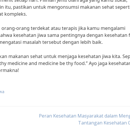
enit setiap hari. Pilihlah jenis olahraga yang kamu sukai,
lain itu, pastikan untuk mengonsumsi makanan sehat sepert
at kompleks.
 orang-orang terdekat atau terapis jika kamu mengalami
 bahwa kesehatan jiwa sama pentingnya dengan kesehatan fi
 mengatasi masalah tersebut dengan lebih baik.
akan makanan sehat untuk menjaga kesehatan jiwa kita. Sep
thy medicine and medicine be thy food.” Ayo jaga kesehata
bermakna!
iwa
Peran Kesehatan Masyarakat dalam Meng
Tantangan Kesehatan G