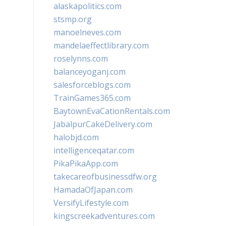
alaskapolitics.com
stsmp.org
manoelneves.com
mandelaeffectlibrary.com
roselynns.com
balanceyoganj.com
salesforceblogs.com
TrainGames365.com
BaytownEvaCationRentals.com
JabalpurCakeDelivery.com
halobjd.com
intelligenceqatar.com
PikaPikaApp.com
takecareofbusinessdfw.org
HamadaOfJapan.com
VersifyLifestyle.com
kingscreekadventures.com