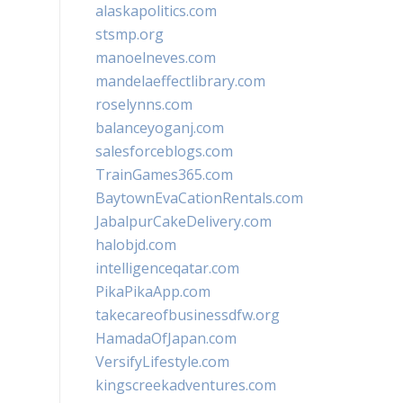
alaskapolitics.com
stsmp.org
manoelneves.com
mandelaeffectlibrary.com
roselynns.com
balanceyoganj.com
salesforceblogs.com
TrainGames365.com
BaytownEvaCationRentals.com
JabalpurCakeDelivery.com
halobjd.com
intelligenceqatar.com
PikaPikaApp.com
takecareofbusinessdfw.org
HamadaOfJapan.com
VersifyLifestyle.com
kingscreekadventures.com