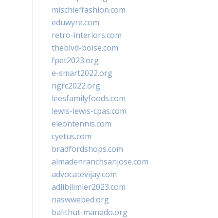
mischieffashion.com
eduwyre.com
retro-interiors.com
theblvd-boise.com
fpet2023.org
e-smart2022.org
ngrc2022.org
leesfamilyfoods.com
lewis-lewis-cpas.com
eleontennis.com
cyetus.com
bradfordshops.com
almadenranchsanjose.com
advocatevijay.com
adlibilimler2023.com
naswwebed.org
balithut-manado.org