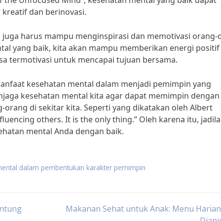
of the Unfocused Mind”, kesehatan mental yang baik dapat
reatif dan berinovasi.
ita juga harus mampu menginspirasi dan memotivasi orang-
ntal yang baik, kita akan mampu memberikan energi positif
a termotivasi untuk mencapai tujuan bersama.
anfaat kesehatan mental dalam menjadi pemimpin yang
 menjaga kesehatan mental kita agar dapat memimpin dengan
orang di sekitar kita. Seperti yang dikatakan oleh Albert
luencing others. It is the only thing.” Oleh karena itu, jadil
ehatan mental Anda dengan baik.
mental dalam pembentukan karakter pemimpin
antung
Makanan Sehat untuk Anak: Menu Harian
Dianj