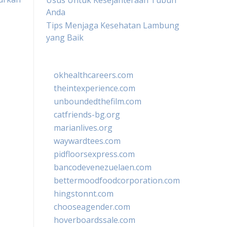
Usus Untuk Kesejahteraan Tubuh
Anda
Tips Menjaga Kesehatan Lambung
yang Baik
okhealthcareers.com
theintexperience.com
unboundedthefilm.com
catfriends-bg.org
marianlives.org
waywardtees.com
pidfloorsexpress.com
bancodevenezuelaen.com
bettermoodfoodcorporation.com
hingstonnt.com
chooseagender.com
hoverboardssale.com