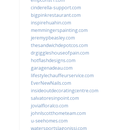
empconst1.com
cinderella-support.com
bigpinkrestaurant.com
inspirehuahin.com
memmingerspainting.com
jeremypbeasley.com
thesandwichdepotcos.com
drgiggleshouseofpain.com
hotflashdesigns.com
garagenadeau.com
lifestylechauffeurservice.com
EverNewNails.com
insideoutdecoratingcentre.com
salvatoresinpoint.com
jovialfloralco.com
johnlscotthometeam.com
u-seehomes.com
watersportslagonissi.com