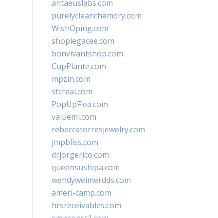
antaeuslabs.com
purelycleanchemdry.com
WishOping.com
shoplegacee.com
bonvivantshop.com
CupPlante.com
mpzin.com
stcreal.com
PopUpFlea.com
valueml.com
rebeccatorresjewelry.com
jmpbliss.com
drjorgerico.com
queensushipa.com
wendyweimerdds.com
ameri-camp.com
hrsreceivables.com