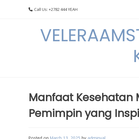
Skip
Call Us: +2782 444 YEAH
to
content
VELERAAMST
Manfaat Kesehatan 
Pemimpin yang Inspir
Posted on
March 13, 2025
by
adminval