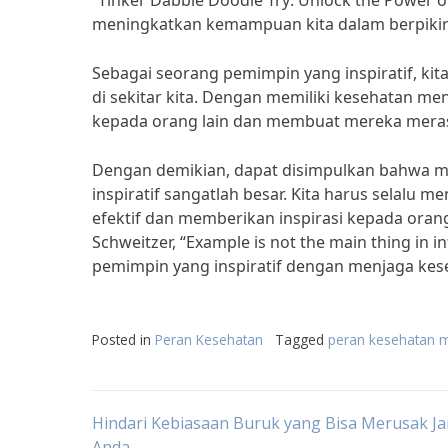
“Tinker Dabble Doodle Try: Unlock the Power 
meningkatkan kemampuan kita dalam berpikir k
Sebagai seorang pemimpin yang inspiratif, k
di sekitar kita. Dengan memiliki kesehatan me
kepada orang lain dan membuat mereka meras
Dengan demikian, dapat disimpulkan bahwa m
inspiratif sangatlah besar. Kita harus selalu
efektif dan memberikan inspirasi kepada orang-
Schweitzer, “Example is not the main thing in inf
pemimpin yang inspiratif dengan menjaga kes
Posted in
Peran Kesehatan
Tagged
peran kesehatan 
Post
Hindari Kebiasaan Buruk yang Bisa Merusak J
Anda