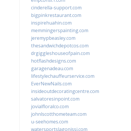
empconst1.com
cinderella-support.com
bigpinkrestaurant.com
inspirehuahin.com
memmingerspainting.com
jeremypbeasley.com
thesandwichdepotcos.com
drgiggleshouseofpain.com
hotflashdesigns.com
garagenadeau.com
lifestylechauffeurservice.com
EverNewNails.com
insideoutdecoratingcentre.com
salvatoresinpoint.com
jovialfloralco.com
johnlscotthometeam.com
u-seehomes.com
watersportslagonissi.com