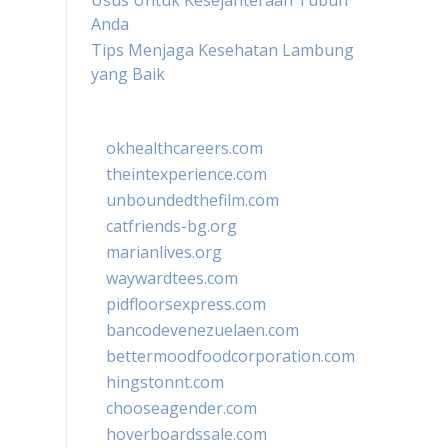
Usus Untuk Kesejahteraan Tubuh
Anda
Tips Menjaga Kesehatan Lambung
yang Baik
okhealthcareers.com
theintexperience.com
unboundedthefilm.com
catfriends-bg.org
marianlives.org
waywardtees.com
pidfloorsexpress.com
bancodevenezuelaen.com
bettermoodfoodcorporation.com
hingstonnt.com
chooseagender.com
hoverboardssale.com