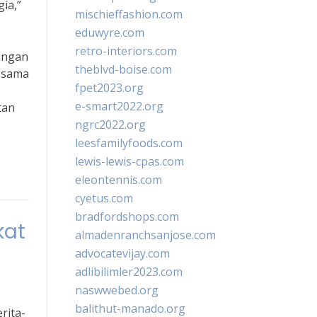
ia,”
mischieffashion.com
eduwyre.com
retro-interiors.com
ungan
theblvd-boise.com
a sama
fpet2023.org
e-smart2022.org
tan
ngrc2022.org
leesfamilyfoods.com
lewis-lewis-cpas.com
eleontennis.com
cyetus.com
bradfordshops.com
kat
almadenranchsanjose.com
advocatevijay.com
adlibilimler2023.com
naswwebed.org
balithut-manado.org
rita-