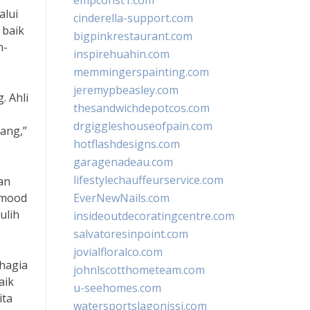
empconst1.com
alui
cinderella-support.com
 baik
bigpinkrestaurant.com
h-
inspirehuahin.com
memmingerspainting.com
jeremypbeasley.com
. Ahli
thesandwichdepotcos.com
drgiggleshouseofpain.com
ang,”
hotflashdesigns.com
garagenadeau.com
lifestylechauffeurservice.com
an
 mood
EverNewNails.com
ulih
insideoutdecoratingcentre.com
salvatoresinpoint.com
jovialfloralco.com
hagia
johnlscotthometeam.com
aik
u-seehomes.com
ita
watersportslagonissi.com