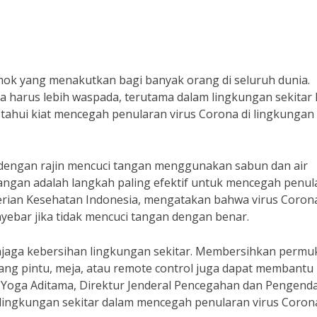
mok yang menakutkan bagi banyak orang di seluruh dunia.
 harus lebih waspada, terutama dalam lingkungan sekitar k
etahui kiat mencegah penularan virus Corona di lingkungan
h dengan rajin mencuci tangan menggunakan sabun dan air
angan adalah langkah paling efektif untuk mencegah penul
terian Kesehatan Indonesia, mengatakan bahwa virus Coron
ebar jika tidak mencuci tangan dengan benar.
enjaga kebersihan lingkungan sekitar. Membersihkan perm
ang pintu, meja, atau remote control juga dapat membantu
 Yoga Aditama, Direktur Jenderal Pencegahan dan Pengenda
lingkungan sekitar dalam mencegah penularan virus Coron