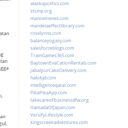
alaskapolitics.com
stsmp.org
manoelneves.com
mandelaeffectlibrary.com
roselynns.com
hatan
balanceyoganj.com
salesforceblogs.com
ng
TrainGames365.com
atan
BaytownEvaCationRentals.com
ngga
JabalpurCakeDelivery.com
halobjd.com
intelligenceqatar.com
PikaPikaApp.com
i,
takecareofbusinessdfw.org
HamadaOfJapan.com
VersifyLifestyle.com
dan
kingscreekadventures.com
gul,