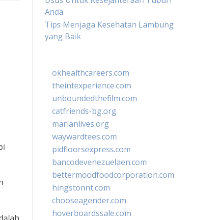
Usus Untuk Kesejahteraan Tubuh
Anda
Tips Menjaga Kesehatan Lambung
yang Baik
okhealthcareers.com
theintexperience.com
unboundedthefilm.com
catfriends-bg.org
marianlives.org
waywardtees.com
pi
pidfloorsexpress.com
bancodevenezuelaen.com
bettermoodfoodcorporation.com
n
hingstonnt.com
chooseagender.com
hoverboardssale.com
dalah