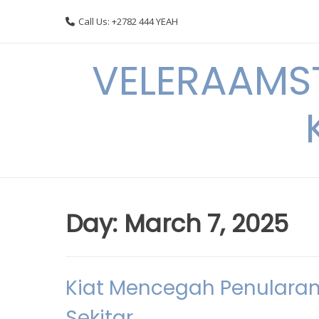
Skip
Call Us: +2782 444 YEAH
to
content
VELERAAMST
Day:
March 7, 2025
Kiat Mencegah Penularan
Sekitar