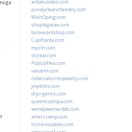
antaeuslabs.com
emoga
purelycleanchemdry.com
WishOping.com
shoplegacee.com
bonvivantshop.com
CupPlante.com
mpzin.com
stcreal.com
PopUpFlea.com
valueml.com
rebeccatorresjewelry.com
jmpbliss.com
drjorgerico.com
queensushipa.com
wendyweimerdds.com
t
ameri-camp.com
hrsreceivables.com