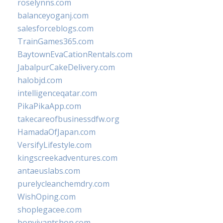
roselynns.com
balanceyoganj.com
salesforceblogs.com
TrainGames365.com
BaytownEvaCationRentals.com
JabalpurCakeDelivery.com
halobjd.com
intelligenceqatar.com
PikaPikaApp.com
takecareofbusinessdfw.org
HamadaOfJapan.com
VersifyLifestyle.com
kingscreekadventures.com
antaeuslabs.com
purelycleanchemdry.com
WishOping.com
shoplegacee.com
bonvivantshop.com