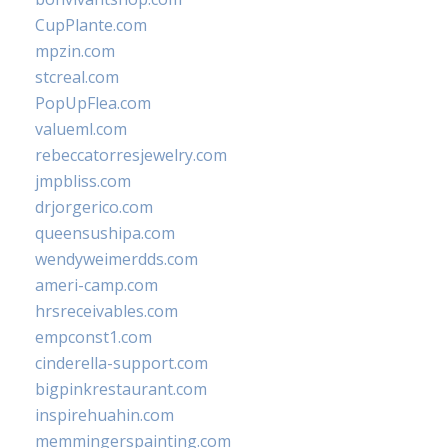
CupPlante.com
mpzin.com
stcreal.com
PopUpFlea.com
valueml.com
rebeccatorresjewelry.com
jmpbliss.com
drjorgerico.com
queensushipa.com
wendyweimerdds.com
ameri-camp.com
hrsreceivables.com
empconst1.com
cinderella-support.com
bigpinkrestaurant.com
inspirehuahin.com
memmingerspainting.com