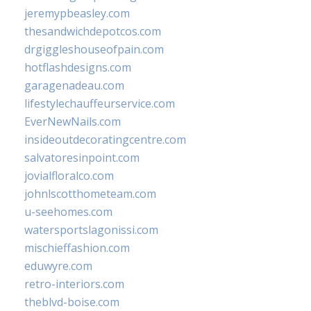
jeremypbeasley.com
thesandwichdepotcos.com
drgiggleshouseofpain.com
hotflashdesigns.com
garagenadeau.com
lifestylechauffeurservice.com
EverNewNails.com
insideoutdecoratingcentre.com
salvatoresinpoint.com
jovialfloralco.com
johnlscotthometeam.com
u-seehomes.com
watersportslagonissi.com
mischieffashion.com
eduwyre.com
retro-interiors.com
theblvd-boise.com