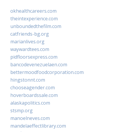
okhealthcareers.com
theintexperience.com
unboundedthefilm.com
catfriends-bg.org
marianlives.org
waywardtees.com
pidfloorsexpress.com
bancodevenezuelaen.com
bettermoodfoodcorporation.com
hingstonnt.com
chooseagender.com
hoverboardssale.com
alaskapolitics.com
stsmp.org
manoelneves.com
mandelaeffectlibrary.com