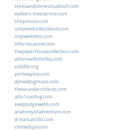
sticksandstonesstudiooh.com
walkers-treeservice.com
shopmossi.com
untamedcollectivesd.com
mxpwellness.com
infernocanine.com
thepaperhousecollection.com
allisonwillisholley.com
solslite.org
portwayinn.com
djmaddogmusic.com
thesoundarchitects.com
allin1roofing.com
keepjudgewebb.com
anatomyofadventure.com
drivancastillo.com
cmmedspa.com