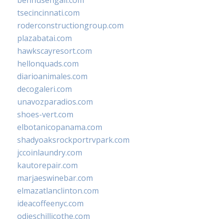
bennusehgall.com
tsecincinnati.com
roderconstructiongroup.com
plazabatai.com
hawkscayresort.com
hellonquads.com
diarioanimales.com
decogaleri.com
unavozparadios.com
shoes-vert.com
elbotanicopanama.com
shadyoaksrockportrvpark.com
jccoinlaundry.com
kautorepair.com
marjaeswinebar.com
elmazatlanclinton.com
ideacoffeenyc.com
odieschillicothe.com