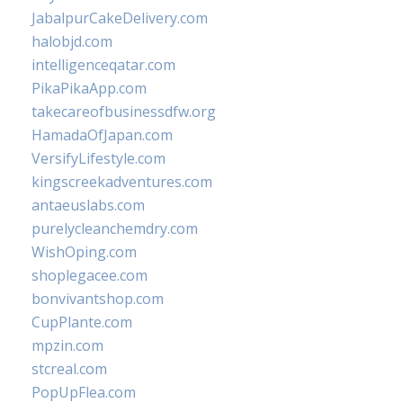
JabalpurCakeDelivery.com
halobjd.com
intelligenceqatar.com
PikaPikaApp.com
takecareofbusinessdfw.org
HamadaOfJapan.com
VersifyLifestyle.com
kingscreekadventures.com
antaeuslabs.com
purelycleanchemdry.com
WishOping.com
shoplegacee.com
bonvivantshop.com
CupPlante.com
mpzin.com
stcreal.com
PopUpFlea.com