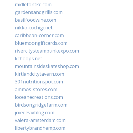
midletontkd.com
gardensandgrills.com
basilfoodwine.com
nikko-tochigi.net
caribbean-corner.com
bluemoongiftcards.com
rivercitysteampunkexpo.com
kchoops.net
mountainsideskateshop.com
kirtlandcitytavern.com
301nutritionspot.com
ammos-stores.com
loceanecreations.com
birdsongridgefarm.com
joiedevivblog.com
valera-amsterdam.com
libertybrandhemp.com