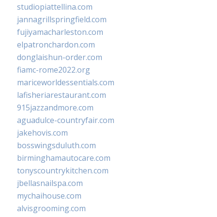
studiopiattellina.com
jannagrillspringfield.com
fujiyamacharleston.com
elpatronchardon.com
donglaishun-order.com
fiamc-rome2022.org
mariceworldessentials.com
lafisheriarestaurant.com
915jazzandmore.com
aguadulce-countryfair.com
jakehovis.com
bosswingsduluth.com
birminghamautocare.com
tonyscountrykitchen.com
jbellasnailspa.com
mychaihouse.com
alvisgrooming.com