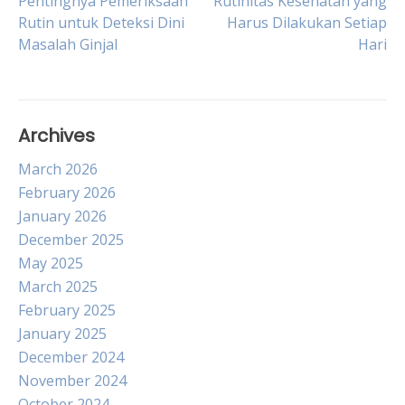
Post
Pentingnya Pemeriksaan
Rutinitas Kesehatan yang
Rutin untuk Deteksi Dini
Harus Dilakukan Setiap
Masalah Ginjal
Hari
navigation
Archives
March 2026
February 2026
January 2026
December 2025
May 2025
March 2025
February 2025
January 2025
December 2024
November 2024
October 2024