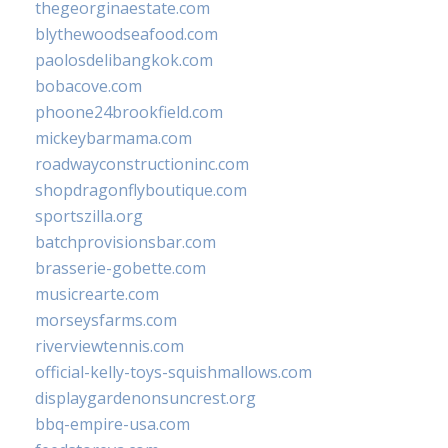
thegeorginaestate.com
blythewoodseafood.com
paolosdelibangkok.com
bobacove.com
phoone24brookfield.com
mickeybarmama.com
roadwayconstructioninc.com
shopdragonflyboutique.com
sportszilla.org
batchprovisionsbar.com
brasserie-gobette.com
musicrearte.com
morseysfarms.com
riverviewtennis.com
official-kelly-toys-squishmallows.com
displaygardenonsuncrest.org
bbq-empire-usa.com