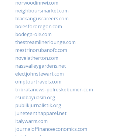
norwoodinnwi.com
neighboursmarket.com
blackanguscareers.com
bolesfororegon.com
bodega-ole.com
thestreamlinerlounge.com
mestrinorubanofc.com
novelatherton.com
nassvalleygardens.net
electjohnstewart.com
omptourtravels.com
tribratanews-polreskebumen.com
rsudbayuasih.org
publikjurnalistik.org
juneteenthapparel.net
italywarm.com
journaloffinanceeconomics.com