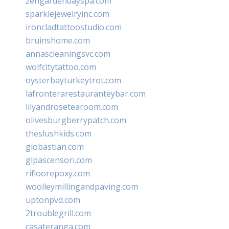
zengardendayspa.com
sparklejewelryinc.com
ironcladtattoostudio.com
bruinshome.com
annascleaningsvc.com
wolfcitytattoo.com
oysterbayturkeytrot.com
lafronterarestauranteybar.com
lilyandrosetearoom.com
olivesburgberrypatch.com
theslushkids.com
giobastian.com
glpascensori.com
rifloorepoxy.com
woolleymillingandpaving.com
uptonpvd.com
2troublegrill.com
casateranga.com