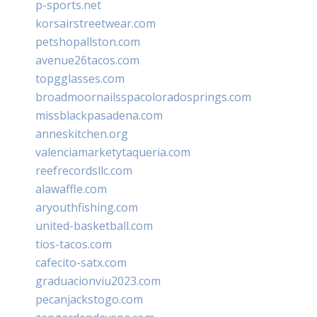
p-sports.net
korsairstreetwear.com
petshopallston.com
avenue26tacos.com
topgglasses.com
broadmoornailsspacoloradosprings.com
missblackpasadena.com
anneskitchen.org
valenciamarketytaqueria.com
reefrecordsllc.com
alawaffle.com
aryouthfishing.com
united-basketball.com
tios-tacos.com
cafecito-satx.com
graduacionviu2023.com
pecanjackstogo.com