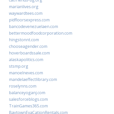
catfriends-bg.org
marianlives.org
waywardtees.com
pidfloorsexpress.com
bancodevenezuelaen.com
bettermoodfoodcorporation.com
hingstonnt.com
chooseagender.com
hoverboardssale.com
alaskapolitics.com
stsmp.org
manoelneves.com
mandelaeffectlibrary.com
roselynns.com
balanceyoganj.com
salesforceblogs.com
TrainGames365.com
BaytownEvaCationRentals.com