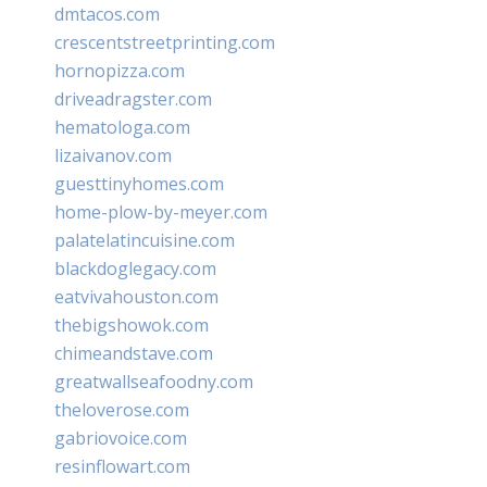
dmtacos.com
crescentstreetprinting.com
hornopizza.com
driveadragster.com
hematologa.com
lizaivanov.com
guesttinyhomes.com
home-plow-by-meyer.com
palatelatincuisine.com
blackdoglegacy.com
eatvivahouston.com
thebigshowok.com
chimeandstave.com
greatwallseafoodny.com
theloverose.com
gabriovoice.com
resinflowart.com