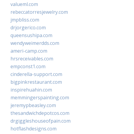
valueml.com
rebeccatorresjewelry.com
jmpbliss.com
drjorgerico.com
queensushipa.com
wendyweimerdds.com
ameri-camp.com
hrsreceivables.com
empconst1.com
cinderella-support.com
bigpinkrestaurant.com
inspirehuahin.com
memmingerspainting.com
jeremypbeasley.com
thesandwichdepotcos.com
drgiggleshouseofpain.com
hotflashdesigns.com