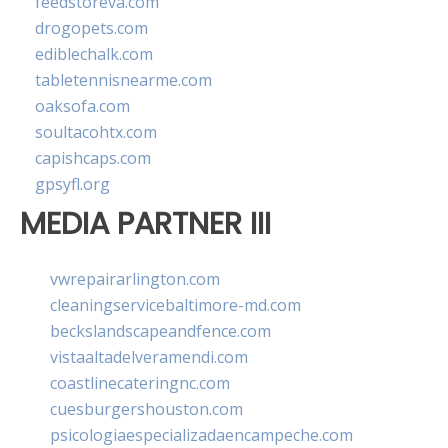
feedstoreva.com
drogopets.com
ediblechalk.com
tabletennisnearme.com
oaksofa.com
soultacohtx.com
capishcaps.com
gpsyfl.org
MEDIA PARTNER III
vwrepairarlington.com
cleaningservicebaltimore-md.com
beckslandscapeandfence.com
vistaaltadelveramendi.com
coastlinecateringnc.com
cuesburgershouston.com
psicologiaespecializadaencampeche.com