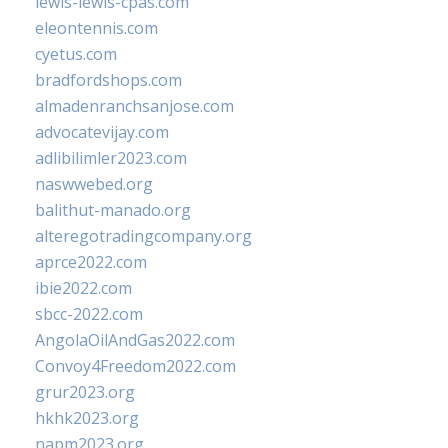
lewis-lewis-cpas.com
eleontennis.com
cyetus.com
bradfordshops.com
almadenranchsanjose.com
advocatevijay.com
adlibilimler2023.com
naswwebed.org
balithut-manado.org
alteregotradingcompany.org
aprce2022.com
ibie2022.com
sbcc-2022.com
AngolaOilAndGas2022.com
Convoy4Freedom2022.com
grur2023.org
hkhk2023.org
napm2023.org