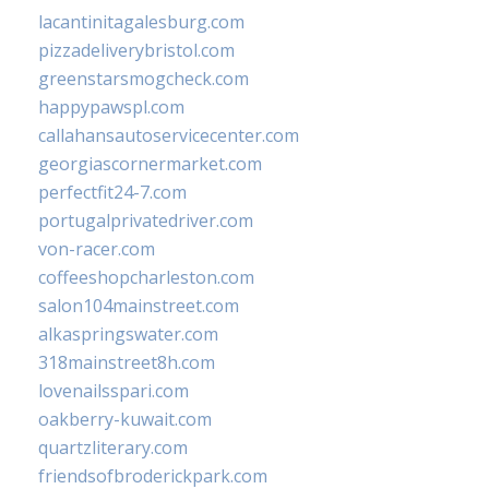
lacantinitagalesburg.com
pizzadeliverybristol.com
greenstarsmogcheck.com
happypawspl.com
callahansautoservicecenter.com
georgiascornermarket.com
perfectfit24-7.com
portugalprivatedriver.com
von-racer.com
coffeeshopcharleston.com
salon104mainstreet.com
alkaspringswater.com
318mainstreet8h.com
lovenailsspari.com
oakberry-kuwait.com
quartzliterary.com
friendsofbroderickpark.com