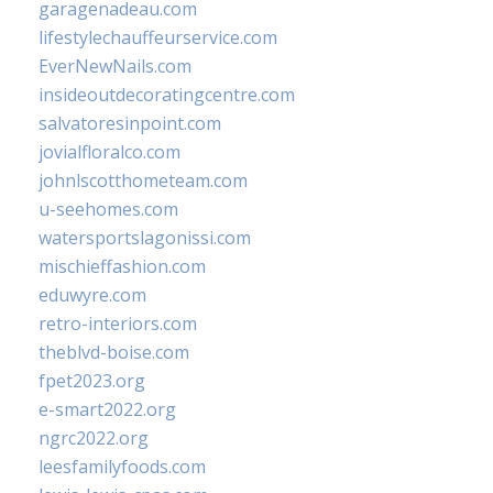
garagenadeau.com
lifestylechauffeurservice.com
EverNewNails.com
insideoutdecoratingcentre.com
salvatoresinpoint.com
jovialfloralco.com
johnlscotthometeam.com
u-seehomes.com
watersportslagonissi.com
mischieffashion.com
eduwyre.com
retro-interiors.com
theblvd-boise.com
fpet2023.org
e-smart2022.org
ngrc2022.org
leesfamilyfoods.com