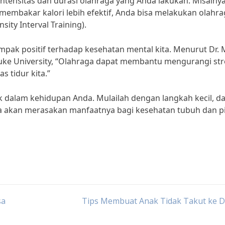
ntensitas dan durasi olahraga yang Anda lakukan. Misalnya,
membakar kalori lebih efektif, Anda bisa melakukan olahr
sity Interval Training).
ampak positif terhadap kesehatan mental kita. Menurut Dr. 
Duke University, “Olahraga dapat membantu mengurangi str
 tidur kita.”
sik dalam kehidupan Anda. Mulailah dengan langkah kecil, d
da akan merasakan manfaatnya bagi kesehatan tubuh dan p
sa
Tips Membuat Anak Tidak Takut ke D