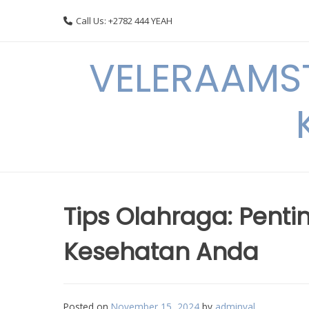
Skip
Call Us: +2782 444 YEAH
to
content
VELERAAMST
Tips Olahraga: Pentin
Kesehatan Anda
Posted on
November 15, 2024
by
adminval