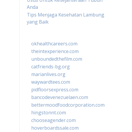
Usus Untuk Kesejahteraan Tubuh
Anda
Tips Menjaga Kesehatan Lambung
yang Baik
okhealthcareers.com
theintexperience.com
unboundedthefilm.com
catfriends-bg.org
marianlives.org
waywardtees.com
pidfloorsexpress.com
bancodevenezuelaen.com
bettermoodfoodcorporation.com
hingstonnt.com
chooseagender.com
hoverboardssale.com