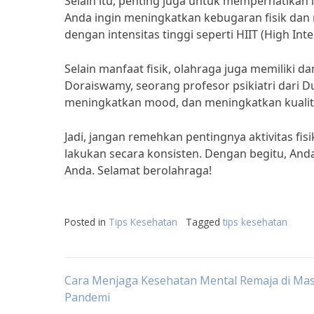
Selain itu, penting juga untuk memperhatikan i
Anda ingin meningkatkan kebugaran fisik dan 
dengan intensitas tinggi seperti HIIT (High Inten
Selain manfaat fisik, olahraga juga memiliki d
Doraiswamy, seorang profesor psikiatri dari 
meningkatkan mood, dan meningkatkan kualitas
Jadi, jangan remehkan pentingnya aktivitas fi
lakukan secara konsisten. Dengan begitu, An
Anda. Selamat berolahraga!
Posted in
Tips Kesehatan
Tagged
tips kesehatan
Post
Cara Menjaga Kesehatan Mental Remaja di Ma
Pandemi