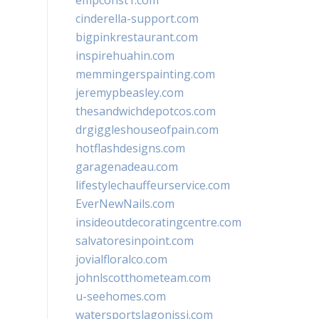
empconst1.com
cinderella-support.com
bigpinkrestaurant.com
inspirehuahin.com
memmingerspainting.com
jeremypbeasley.com
thesandwichdepotcos.com
drgiggleshouseofpain.com
hotflashdesigns.com
garagenadeau.com
lifestylechauffeurservice.com
EverNewNails.com
insideoutdecoratingcentre.com
salvatoresinpoint.com
jovialfloralco.com
johnlscotthometeam.com
u-seehomes.com
watersportslagonissi.com