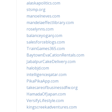
alaskapolitics.com
stsmp.org
manoelneves.com
mandelaeffectlibrary.com
roselynns.com
balanceyoganj.com
salesforceblogs.com
TrainGames365.com
BaytownEvaCationRentals.com
JabalpurCakeDelivery.com
halobjd.com
intelligenceqatar.com
PikaPikaApp.com
takecareofbusinessdfw.org
HamadaOfJapan.com
VersifyLifestyle.com
kingscreekadventures.com