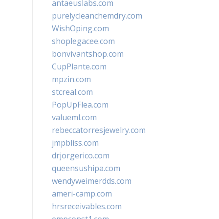
antaeuslabs.com
purelycleanchemdry.com
WishOping.com
shoplegacee.com
bonvivantshop.com
CupPlante.com
mpzin.com
stcreal.com
PopUpFlea.com
valueml.com
rebeccatorresjewelry.com
jmpbliss.com
drjorgerico.com
queensushipa.com
wendyweimerdds.com
ameri-camp.com
hrsreceivables.com