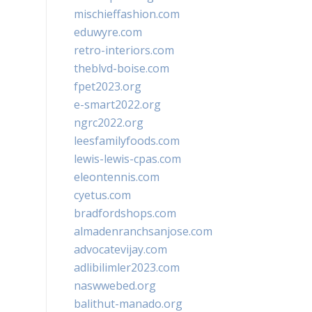
mischieffashion.com
eduwyre.com
retro-interiors.com
theblvd-boise.com
fpet2023.org
e-smart2022.org
ngrc2022.org
leesfamilyfoods.com
lewis-lewis-cpas.com
eleontennis.com
cyetus.com
bradfordshops.com
almadenranchsanjose.com
advocatevijay.com
adlibilimler2023.com
naswwebed.org
balithut-manado.org