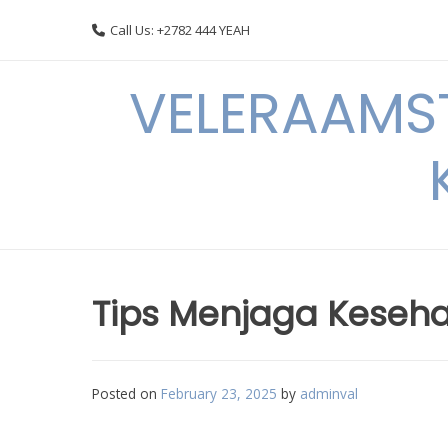
Skip
Call Us: +2782 444 YEAH
to
content
VELERAAMST
Tips Menjaga Keseha
Posted on
February 23, 2025
by
adminval