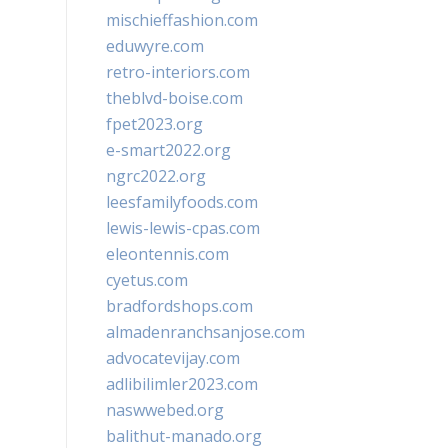
mischieffashion.com
eduwyre.com
retro-interiors.com
theblvd-boise.com
fpet2023.org
e-smart2022.org
ngrc2022.org
leesfamilyfoods.com
lewis-lewis-cpas.com
eleontennis.com
cyetus.com
bradfordshops.com
almadenranchsanjose.com
advocatevijay.com
adlibilimler2023.com
naswwebed.org
balithut-manado.org