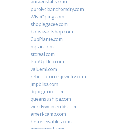
antaeuslabs.com
purelycleanchemdry.com
WishOping.com
shoplegacee.com
bonvivantshop.com
CupPlante.com
mpzin.com
stcreal.com
PopUpFlea.com
valueml.com
rebeccatorresjewelry.com
jmpbliss.com
drjorgerico.com
queensushipa.com
wendyweimerdds.com
ameri-camp.com
hrsreceivables.com