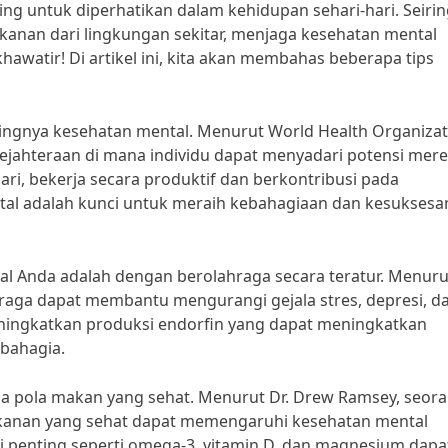
ng untuk diperhatikan dalam kehidupan sehari-hari. Seiri
kanan dari lingkungan sekitar, menjaga kesehatan mental
hawatir! Di artikel ini, kita akan membahas beberapa tips
ngnya kesehatan mental. Menurut World Health Organizat
ejahteraan di mana individu dapat menyadari potensi mer
ari, bekerja secara produktif dan berkontribusi pada
ntal adalah kunci untuk meraih kebahagiaan dan kesuksesa
al Anda adalah dengan berolahraga secara teratur. Menuru
ahraga dapat membantu mengurangi gejala stres, depresi, d
eningkatkan produksi endorfin yang dapat meningkatkan
bahagia.
ga pola makan yang sehat. Menurut Dr. Drew Ramsey, seor
makanan yang sehat dapat memengaruhi kesehatan mental
penting seperti omega-3, vitamin D, dan magnesium dapa