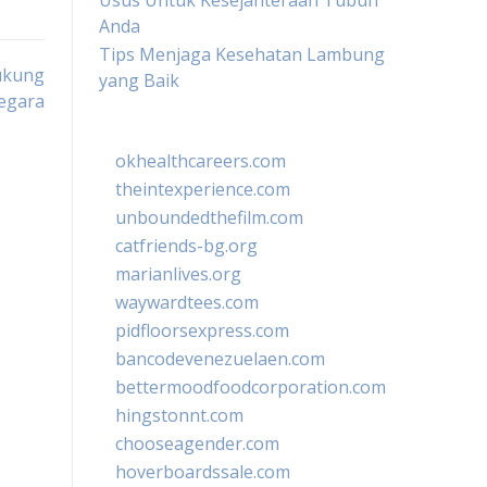
Usus Untuk Kesejahteraan Tubuh
Anda
Tips Menjaga Kesehatan Lambung
ukung
yang Baik
egara
okhealthcareers.com
theintexperience.com
unboundedthefilm.com
catfriends-bg.org
marianlives.org
waywardtees.com
pidfloorsexpress.com
bancodevenezuelaen.com
bettermoodfoodcorporation.com
hingstonnt.com
chooseagender.com
hoverboardssale.com