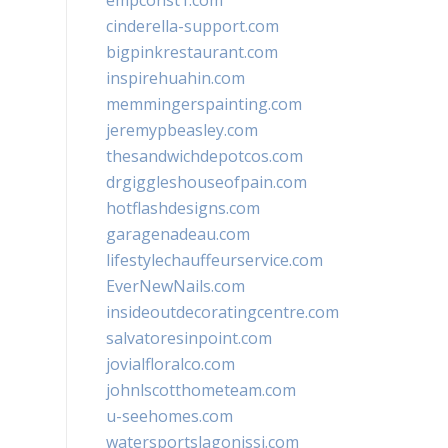
empconst1.com
cinderella-support.com
bigpinkrestaurant.com
inspirehuahin.com
memmingerspainting.com
jeremypbeasley.com
thesandwichdepotcos.com
drgiggleshouseofpain.com
hotflashdesigns.com
garagenadeau.com
lifestylechauffeurservice.com
EverNewNails.com
insideoutdecoratingcentre.com
salvatoresinpoint.com
jovialfloralco.com
johnlscotthometeam.com
u-seehomes.com
watersportslagonissi.com