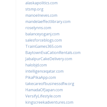
alaskapolitics.com
stsmp.org
manoelneves.com
mandelaeffectlibrary.com
roselynns.com
balanceyoganj.com
salesforceblogs.com
TrainGames365.com
BaytownEvaCationRentals.com
JabalpurCakeDelivery.com
halobjd.com
intelligenceqatar.com
PikaPikaApp.com
takecareofbusinessdfw.org
HamadaOfJapan.com
VersifyLifestyle.com
kingscreekadventures.com