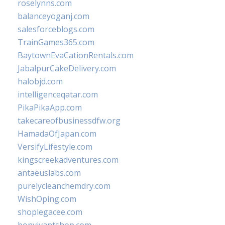
roselynns.com
balanceyoganj.com
salesforceblogs.com
TrainGames365.com
BaytownEvaCationRentals.com
JabalpurCakeDelivery.com
halobjd.com
intelligenceqatar.com
PikaPikaApp.com
takecareofbusinessdfw.org
HamadaOfJapan.com
VersifyLifestyle.com
kingscreekadventures.com
antaeuslabs.com
purelycleanchemdry.com
WishOping.com
shoplegacee.com