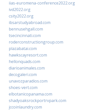
iias-euromena-conference2022.org
ivd2022.org
csity2022.org
ibsarstudyabroad.com
bennusehgall.com
tsecincinnati.com
roderconstructiongroup.com
plazabatai.com
hawkscayresort.com
hellonquads.com
diarioanimales.com
decogaleri.com
unavozparadios.com
shoes-vert.com
elbotanicopanama.com
shadyoaksrockportrvpark.com
jccoinlaundry.com