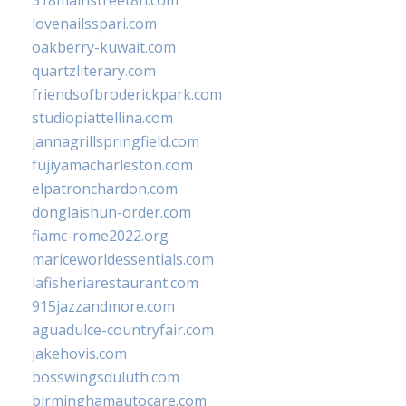
318mainstreet8h.com
lovenailsspari.com
oakberry-kuwait.com
quartzliterary.com
friendsofbroderickpark.com
studiopiattellina.com
jannagrillspringfield.com
fujiyamacharleston.com
elpatronchardon.com
donglaishun-order.com
fiamc-rome2022.org
mariceworldessentials.com
lafisheriarestaurant.com
915jazzandmore.com
aguadulce-countryfair.com
jakehovis.com
bosswingsduluth.com
birminghamautocare.com