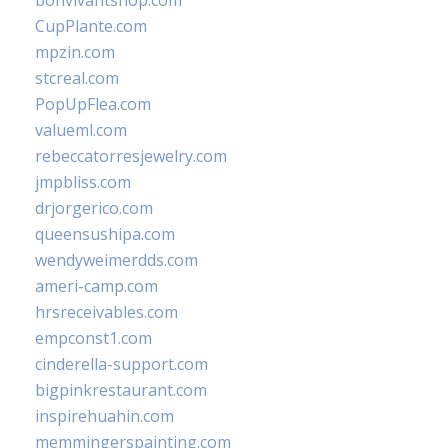
bonvivantshop.com
CupPlante.com
mpzin.com
stcreal.com
PopUpFlea.com
valueml.com
rebeccatorresjewelry.com
jmpbliss.com
drjorgerico.com
queensushipa.com
wendyweimerdds.com
ameri-camp.com
hrsreceivables.com
empconst1.com
cinderella-support.com
bigpinkrestaurant.com
inspirehuahin.com
memmingerspainting.com