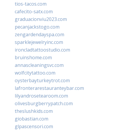
tios-tacos.com
cafecito-satx.com
graduacionviu2023.com
pecanjackstogo.com
zengardendayspa.com
sparklejewelryinc.com
ironcladtattoostudio.com
bruinshome.com
annascleaningsvc.com
wolfcitytattoo.com
oysterbayturkeytrot.com
lafronterarestauranteybar.com
lilyandrosetearoom.com
olivesburgberrypatch.com
theslushkids.com
giobastian.com
glpascensori.com