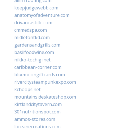
allin1roofing.com
keepjudgewebb.com
anatomyofadventure.com
drivancastillo.com
cmmedspa.com
midletontkd.com
gardensandgrills.com
basilfoodwine.com
nikko-tochigi.net
caribbean-corner.com
bluemoongiftcards.com
rivercitysteampunkexpo.com
kchoops.net
mountainsideskateshop.com
kirtlandcitytavern.com
301nutritionspot.com
ammos-stores.com
loceanecreations.com