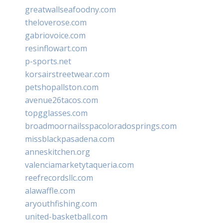
greatwallseafoodny.com
theloverose.com
gabriovoice.com
resinflowart.com
p-sports.net
korsairstreetwear.com
petshopallston.com
avenue26tacos.com
topgglasses.com
broadmoornailsspacoloradosprings.com
missblackpasadena.com
anneskitchen.org
valenciamarketytaqueria.com
reefrecordsllc.com
alawaffle.com
aryouthfishing.com
united-basketball.com