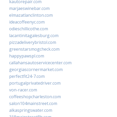
kautorepair.com
marjaeswinebar.com
elmazatlanclinton.com
ideacoffeenyc.com
odieschillicothe.com
lacantinitagalesburg.com
pizzadeliverybristol.com
greenstarsmogcheck.com
happypawspl.com
callahansautoservicecenter.com
georgiascornermarket.com
perfectfit24-7.com
portugalprivatedriver.com
von-racer.com
coffeeshopcharleston.com
salon104mainstreet.com
alkaspringswater.com