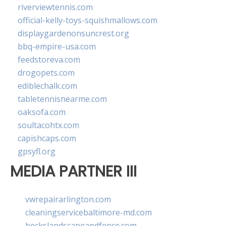
riverviewtennis.com
official-kelly-toys-squishmallows.com
displaygardenonsuncrest.org
bbq-empire-usa.com
feedstoreva.com
drogopets.com
ediblechalk.com
tabletennisnearme.com
oaksofa.com
soultacohtx.com
capishcaps.com
gpsyfl.org
MEDIA PARTNER III
vwrepairarlington.com
cleaningservicebaltimore-md.com
beckslandscapeandfence.com