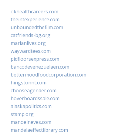
okhealthcareers.com
theintexperience.com
unboundedthefilm.com
catfriends-bg.org
marianlives.org
waywardtees.com
pidfloorsexpress.com
bancodevenezuelaen.com
bettermoodfoodcorporation.com
hingstonnt.com
chooseagender.com
hoverboardssale.com
alaskapolitics.com
stsmp.org
manoelneves.com
mandelaeffectlibrary.com