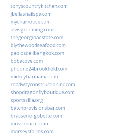
tonyscountrykitchen.com
jbellasnailspa.com
mychaihouse.com
alvisgrooming.com
thegeorginaestate.com
blythewoodseafood.com
paolosdelibangkok.com
bobacove.com
phoone24brookfield.com
mickeybarmama.com
roadwayconstructioninc.com
shopdragonflyboutique.com
sportszilla.org
batchprovisionsbar.com
brasserie-gobette.com
musicrearte.com
morseysfarms.com