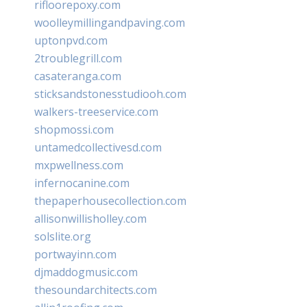
rifloorepoxy.com
woolleymillingandpaving.com
uptonpvd.com
2troublegrill.com
casateranga.com
sticksandstonesstudiooh.com
walkers-treeservice.com
shopmossi.com
untamedcollectivesd.com
mxpwellness.com
infernocanine.com
thepaperhousecollection.com
allisonwillisholley.com
solslite.org
portwayinn.com
djmaddogmusic.com
thesoundarchitects.com