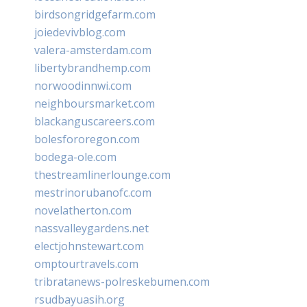
birdsongridgefarm.com
joiedevivblog.com
valera-amsterdam.com
libertybrandhemp.com
norwoodinnwi.com
neighboursmarket.com
blackanguscareers.com
bolesfororegon.com
bodega-ole.com
thestreamlinerlounge.com
mestrinorubanofc.com
novelatherton.com
nassvalleygardens.net
electjohnstewart.com
omptourtravels.com
tribratanews-polreskebumen.com
rsudbayuasih.org