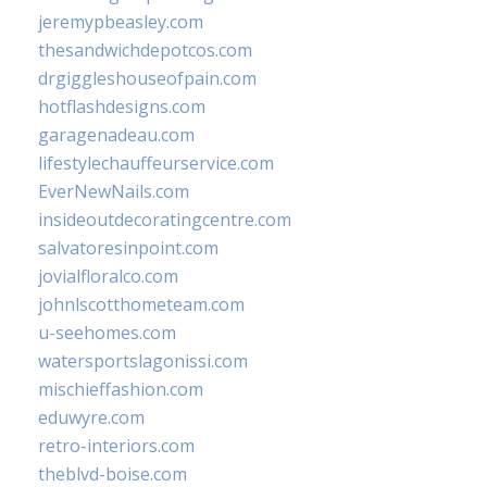
jeremypbeasley.com
thesandwichdepotcos.com
drgiggleshouseofpain.com
hotflashdesigns.com
garagenadeau.com
lifestylechauffeurservice.com
EverNewNails.com
insideoutdecoratingcentre.com
salvatoresinpoint.com
jovialfloralco.com
johnlscotthometeam.com
u-seehomes.com
watersportslagonissi.com
mischieffashion.com
eduwyre.com
retro-interiors.com
theblvd-boise.com