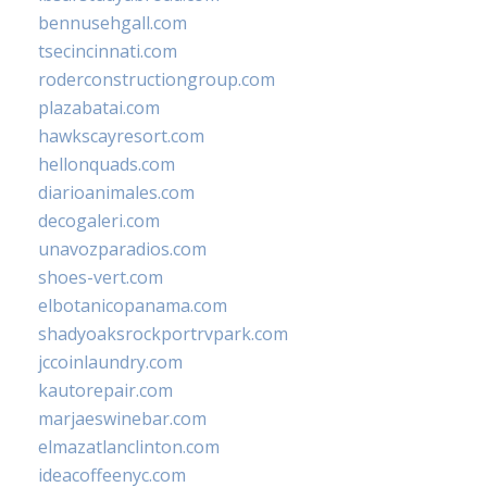
bennusehgall.com
tsecincinnati.com
roderconstructiongroup.com
plazabatai.com
hawkscayresort.com
hellonquads.com
diarioanimales.com
decogaleri.com
unavozparadios.com
shoes-vert.com
elbotanicopanama.com
shadyoaksrockportrvpark.com
jccoinlaundry.com
kautorepair.com
marjaeswinebar.com
elmazatlanclinton.com
ideacoffeenyc.com