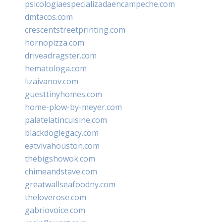
psicologiaespecializadaencampeche.com
dmtacos.com
crescentstreetprinting.com
hornopizza.com
driveadragster.com
hematologa.com
lizaivanov.com
guesttinyhomes.com
home-plow-by-meyer.com
palatelatincuisine.com
blackdoglegacy.com
eatvivahouston.com
thebigshowok.com
chimeandstave.com
greatwallseafoodny.com
theloverose.com
gabriovoice.com