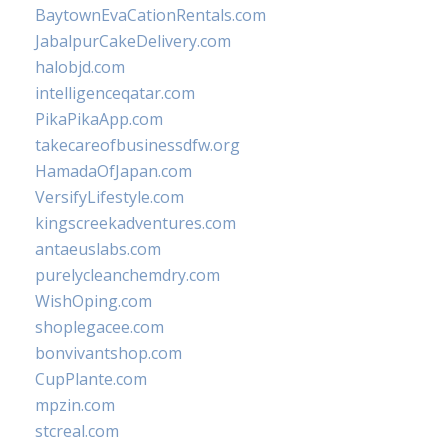
BaytownEvaCationRentals.com
JabalpurCakeDelivery.com
halobjd.com
intelligenceqatar.com
PikaPikaApp.com
takecareofbusinessdfw.org
HamadaOfJapan.com
VersifyLifestyle.com
kingscreekadventures.com
antaeuslabs.com
purelycleanchemdry.com
WishOping.com
shoplegacee.com
bonvivantshop.com
CupPlante.com
mpzin.com
stcreal.com