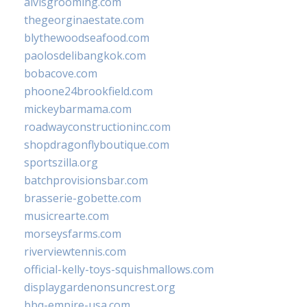
alvisgrooming.com
thegeorginaestate.com
blythewoodseafood.com
paolosdelibangkok.com
bobacove.com
phoone24brookfield.com
mickeybarmama.com
roadwayconstructioninc.com
shopdragonflyboutique.com
sportszilla.org
batchprovisionsbar.com
brasserie-gobette.com
musicrearte.com
morseysfarms.com
riverviewtennis.com
official-kelly-toys-squishmallows.com
displaygardenonsuncrest.org
bbq-empire-usa.com