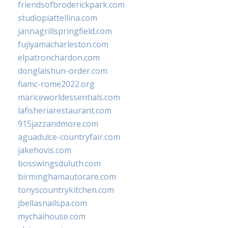
friendsofbroderickpark.com
studiopiattellina.com
jannagrillspringfield.com
fujiyamacharleston.com
elpatronchardon.com
donglaishun-order.com
fiamc-rome2022.org
mariceworldessentials.com
lafisheriarestaurant.com
915jazzandmore.com
aguadulce-countryfair.com
jakehovis.com
bosswingsduluth.com
birminghamautocare.com
tonyscountrykitchen.com
jbellasnailspa.com
mychaihouse.com