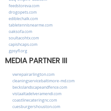
feedstoreva.com
drogopets.com
ediblechalk.com
tabletennisnearme.com
oaksofa.com
soultacohtx.com
capishcaps.com
gpsyfl.org
MEDIA PARTNER III
vwrepairarlington.com
cleaningservicebaltimore-md.com
beckslandscapeandfence.com
vistaaltadelveramendi.com
coastlinecateringnc.com
cuesburgershouston.com