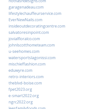
hotflashdesigns.com
garagenadeau.com
lifestylechauffeurservice.com
EverNewNails.com
insideoutdecoratingcentre.com
salvatoresinpoint.com
jovialfloralco.com
johnlscotthometeam.com
u-seehomes.com
watersportslagonissi.com
mischieffashion.com
eduwyre.com
retro-interiors.com
theblvd-boise.com
fpet2023.org
e-smart2022.org
ngrc2022.org
leesfamilyfoods.com