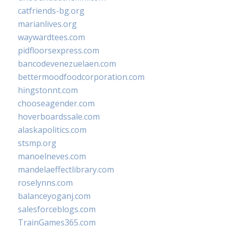
catfriends-bg.org
marianlives.org
waywardtees.com
pidfloorsexpress.com
bancodevenezuelaen.com
bettermoodfoodcorporation.com
hingstonnt.com
chooseagender.com
hoverboardssale.com
alaskapolitics.com
stsmp.org
manoelneves.com
mandelaeffectlibrary.com
roselynns.com
balanceyoganj.com
salesforceblogs.com
TrainGames365.com