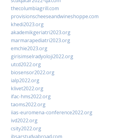
scdlqatar2022-qa.com
thecolumbiagrill.com
provisionscheeseandwineshoppe.com
khedi2023.org
akademikgeriatri2023.org
marmarapediatri2023.org
emchie2023.org
girisimselradyoloji2022.org
utcd2022.org
biosensor2022.org
ialp2022.org
klivet2022.org
ifac-hms2022.org
taoms2022.org
iias-euromena-conference2022.org
ivd2022.org
csity2022.org
ibsarstudyabroad.com