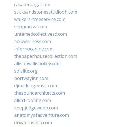
casateranga.com
sticksandstonesstudiooh.com
walkers-treeservice.com
shopmossi.com
untamedcollectivesd.com
mxpwellness.com
infernocanine.com
thepaperhousecollection.com
allisonwillisholley.com
solslite.org
portwayinn.com
djmaddogmusic.com
thesoundarchitects.com
allin1roofing.com
keepjudgewebb.com
anatomyofadventure.com
drivancastillo.com