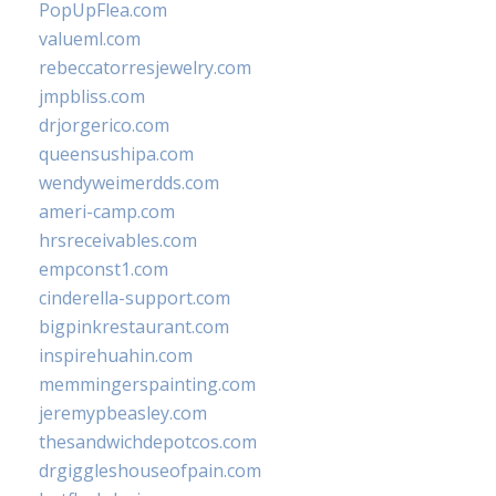
PopUpFlea.com
valueml.com
rebeccatorresjewelry.com
jmpbliss.com
drjorgerico.com
queensushipa.com
wendyweimerdds.com
ameri-camp.com
hrsreceivables.com
empconst1.com
cinderella-support.com
bigpinkrestaurant.com
inspirehuahin.com
memmingerspainting.com
jeremypbeasley.com
thesandwichdepotcos.com
drgiggleshouseofpain.com