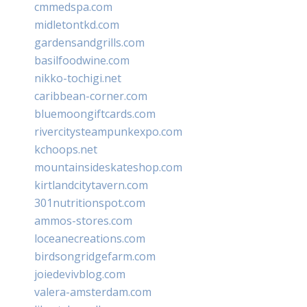
cmmedspa.com
midletontkd.com
gardensandgrills.com
basilfoodwine.com
nikko-tochigi.net
caribbean-corner.com
bluemoongiftcards.com
rivercitysteampunkexpo.com
kchoops.net
mountainsideskateshop.com
kirtlandcitytavern.com
301nutritionspot.com
ammos-stores.com
loceanecreations.com
birdsongridgefarm.com
joiedevivblog.com
valera-amsterdam.com