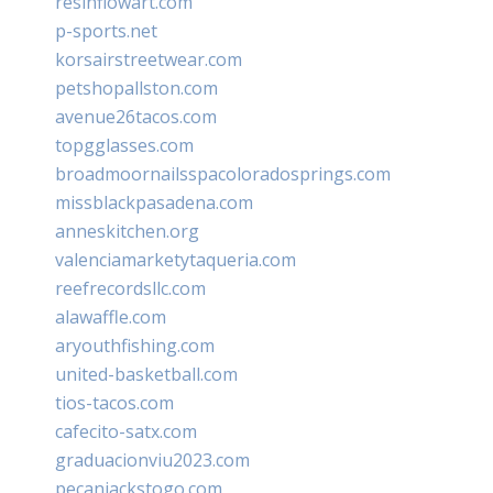
resinflowart.com
p-sports.net
korsairstreetwear.com
petshopallston.com
avenue26tacos.com
topgglasses.com
broadmoornailsspacoloradosprings.com
missblackpasadena.com
anneskitchen.org
valenciamarketytaqueria.com
reefrecordsllc.com
alawaffle.com
aryouthfishing.com
united-basketball.com
tios-tacos.com
cafecito-satx.com
graduacionviu2023.com
pecanjackstogo.com