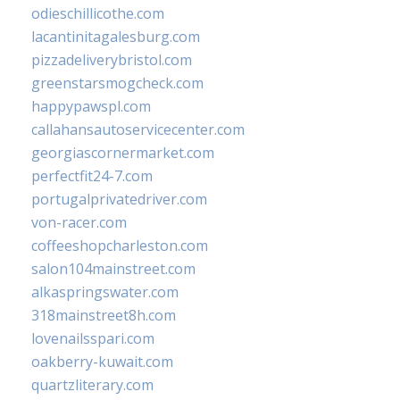
odieschillicothe.com
lacantinitagalesburg.com
pizzadeliverybristol.com
greenstarsmogcheck.com
happypawspl.com
callahansautoservicecenter.com
georgiascornermarket.com
perfectfit24-7.com
portugalprivatedriver.com
von-racer.com
coffeeshopcharleston.com
salon104mainstreet.com
alkaspringswater.com
318mainstreet8h.com
lovenailsspari.com
oakberry-kuwait.com
quartzliterary.com