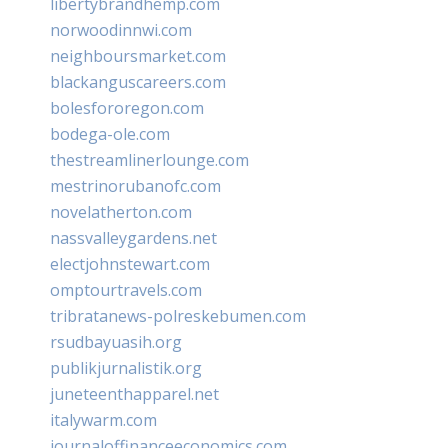
libertybrandhemp.com
norwoodinnwi.com
neighboursmarket.com
blackanguscareers.com
bolesfororegon.com
bodega-ole.com
thestreamlinerlounge.com
mestrinorubanofc.com
novelatherton.com
nassvalleygardens.net
electjohnstewart.com
omptourtravels.com
tribratanews-polreskebumen.com
rsudbayuasih.org
publikjurnalistik.org
juneteenthapparel.net
italywarm.com
journaloffinanceeconomics.com