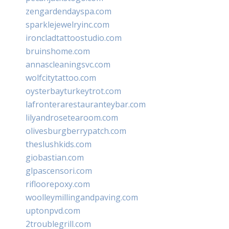
zengardendayspa.com
sparklejewelryinc.com
ironcladtattoostudio.com
bruinshome.com
annascleaningsvc.com
wolfcitytattoo.com
oysterbayturkeytrot.com
lafronterarestauranteybar.com
lilyandrosetearoom.com
olivesburgberrypatch.com
theslushkids.com
giobastian.com
glpascensori.com
rifloorepoxy.com
woolleymillingandpaving.com
uptonpvd.com
2troublegrill.com